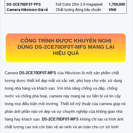
DS-2CE70DF3T-PFS
Full Color 20m 2.0 megapixel
1,750,000
Camera Hikvision Giá rẻ
Chất lượng đúng tiêu chuẩn
VNĐ
CÔNG TRÌNH ĐƯỢC KHUYẾN NGHỊ
DÙNG
DS-2CE70DF0T-MFS
MANG LẠI
HIỆU QUẢ
Camera
DS-2CE70DF0T-MFS
của Hikvision là một sản phẩm chất
lượng được thiết kế đẹp mắt và sắc nét, phù hợp cho việc sử dụng
trong nhà hàng và khách sạn. Với khả năng chống va đập, chống
nước và chống phá hoại, camera này mang lại sự bền bỉ và tin cậy
trong mọi điều kiện môi trường. Thiết kế mỹ thuật của camera giúp nó
phản ánh phần nào vẻ đẹp và sự chuyên nghiệp của không gian nhà
hàng hay khách sạn.
DS-2CE70DF0T-MFS
không chỉ tạo ra hình ảnh
chất lượng cao mà còn bảo vệ an ninh và an toàn cho cơ sở kinh