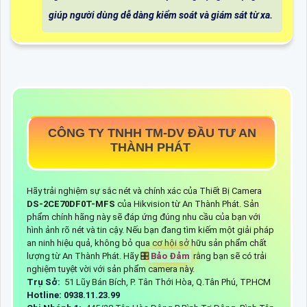
giúp người dùng dễ dàng kiểm soát và giám sát từ xa.
CÔNG TY TNHH TM-DV ĐẦU TƯ AN
THÀNH PHÁT
Hãy trải nghiệm sự sắc nét và chính xác của Thiết Bị Camera
DS-2CE70DF0T-MFS
của Hikvision từ An Thành Phát. Sản
phẩm chính hãng này sẽ đáp ứng đúng nhu cầu của bạn với
hình ảnh rõ nét và tin cậy. Nếu bạn đang tìm kiếm một giải pháp
an ninh hiệu quả, không bỏ qua cơ hội sở hữu sản phẩm chất
lượng từ An Thành Phát. Hãy 🎛
Bảo Đảm
rằng bạn sẽ có trải
nghiệm tuyệt vời với sản phẩm camera này.
Trụ Sở:
51 Lũy Bán Bích, P. Tân Thới Hòa, Q.Tân Phú, TP.HCM
Hotline: 0938.11.23.99