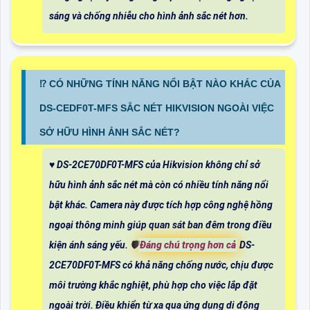
sáng và chống nhiễu cho hình ảnh sắc nét hơn.
⁉️ CÓ NHỮNG TÍNH NĂNG NỔI BẬT NÀO KHÁC CỦA
DS-CEDF0T-MFS SẮC NÉT HIKVISION NGOÀI VIỆC
SỞ HỮU HÌNH ẢNH SẮC NÉT?
♥️ DS-2CE70DF0T-MFS của Hikvision không chỉ sở
hữu hình ảnh sắc nét mà còn có nhiều tính năng nổi
bật khác. Camera này được tích hợp công nghệ hồng
ngoại thông minh giúp quan sát ban đêm trong điều
kiện ánh sáng yếu. 🛡
Đáng chú trọng hơn cả
DS-
2CE70DF0T-MFS có khả năng chống nước, chịu được
môi trường khắc nghiệt, phù hợp cho việc lắp đặt
ngoài trời. Điều khiển từ xa qua ứng dụng di động