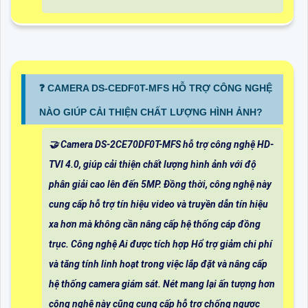
❓ CAMERA DS-CEDF0T-MFS HỖ TRỢ CÔNG NGHỆ
NÀO GIÚP CẢI THIỆN CHẤT LƯỢNG HÌNH ẢNH?
🤝 Camera DS-2CE70DF0T-MFS hỗ trợ công nghệ HD-
TVI 4.0, giúp cải thiện chất lượng hình ảnh với độ
phân giải cao lên đến 5MP. Đồng thời, công nghệ này
cung cấp hỗ trợ tín hiệu video và truyền dẫn tín hiệu
xa hơn mà không cần nâng cấp hệ thống cáp đồng
trục. Công nghệ Ai được tích hợp Hổ trợ giảm chi phí
và tăng tính linh hoạt trong việc lắp đặt và nâng cấp
hệ thống camera giám sát. Nét mang lại ấn tượng hơn
công nghệ này cũng cung cấp hỗ trợ chống ngược