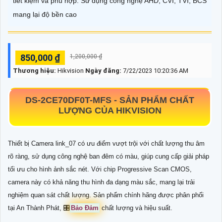
tiết kiệm và phù hợp. Sử dụng công nghệ AHD, CVI, TVI, BCS
mang lại độ bền cao
850,000 ₫
1,200,000 ₫
Thương hiệu:
Hikvision
Ngày đăng:
7/22/2023 10:20:36 AM
DS-2CE70DF0T-MFS
-
SẢN PHẨM CHẤT
LƯỢNG CỦA HIKVISION
Thiết bị Camera link_07 có ưu điểm vượt trội với chất lượng thu âm
rõ ràng, sử dụng công nghệ ban đêm có màu, giúp cung cấp giải pháp
tối ưu cho hình ảnh sắc nét. Với chip Progressive Scan CMOS,
camera này có khả năng thu hình đa dạng màu sắc, mang lại trải
nghiệm quan sát chất lượng. Sản phẩm chính hãng được phân phối
tại An Thành Phát, 🎛
Bảo Đảm
chất lượng và hiệu suất.