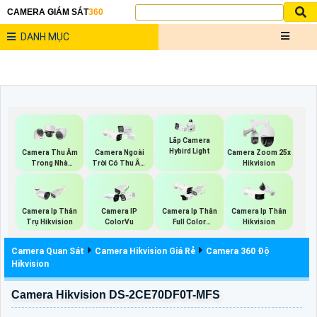
CAMERA GIÁM SÁT
360
DANH MỤC
Lắp Camera
Hybird Light
Camera Thu Âm
Camera Ngoài
Camera Zoom 25x
Trong Nhà
Trời Có Thu Âm
Hikvision
Hikvision
Hik
Camera Ip Thân
Camera IP
Camera Ip Thân
Camera Ip Thân
Trụ Hikvision
ColorVu
Full Color
Hikvision
Hikvision
Camera Quan Sát
Camera Hikvision Giá Rẻ
Camera 360 Độ
Hikvision
Camera Hikvision DS-2CE70DF0T-MFS