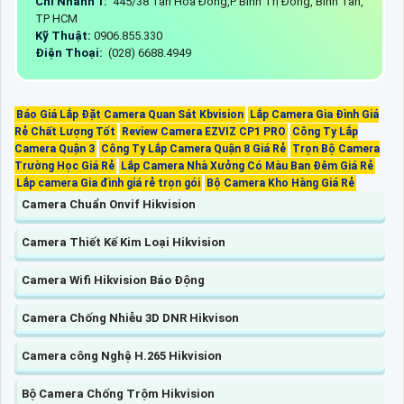
Chi Nhánh 1:
445/38 Tân Hòa Đông,P Bình Trị Đông, Bình Tân,
TP HCM
Kỹ Thuật:
0906.855.330
Điện Thoại:
(028) 6688.4949
Báo Giá Lắp Đặt Camera Quan Sát Kbvision
Lắp Camera Gia Đình Giá
Rẻ Chất Lượng Tốt
Review Camera EZVIZ CP1 PRO
Công Ty Lắp
Camera Quận 3
Công Ty Lắp Camera Quận 8 Giá Rẻ
Trọn Bộ Camera
Trường Học Giá Rẻ
Lắp Camera Nhà Xưởng Có Màu Ban Đêm Giá Rẻ
Lắp camera Gia đình giá rẻ trọn gói
Bộ Camera Kho Hàng Giá Rẻ
Camera Chuẩn Onvif Hikvision
Camera Thiết Kế Kim Loại Hikvision
Camera Wifi Hikvision Báo Động
Camera Chống Nhiễu 3D DNR Hikvison
Camera công Nghệ H.265 Hikvision
Bộ Camera Chống Trộm Hikvision