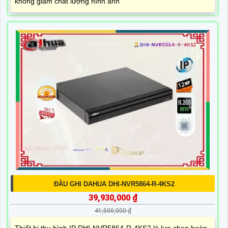
không giảm chất lượng hình ảnh
ĐẦU GHI DAHUA DHI-NVR5864-R-4KS2
39,930,000 ₫
41,500,000 ₫
Thiết bị thu hình IP DHI-NVR5864-R-4KS2 là lựa chọn hoàn