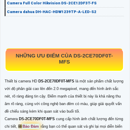
Camera Full Color Hikvision DS-2CE12DF3T-FS
Camera dahua DH-HAC-HDW1239TP-A-LED-S2
NHỮNG ƯU ĐIỂM CỦA
DS-2CE70DF0T-
MFS
Thiết bị camera HD
DS-2CE70DF0T-MFS
là một sản phẩm chất lượng
với độ phân giải cao lên đến 2.0 megapixel, mang đến hình ảnh sắc
nét, rõ ràng đáng tin cậy. Điểm mạnh của thiết bị này là khả năng thu
âm rõ ràng, cùng với công nghệ ban đêm có màu, giúp giải quyết vấn
đề chiếu sáng kém khi quan sát vào buổi tối.
Camera
DS-2CE70DF0T-MFS
cung cấp hình ảnh chất lượng đến từng
chi tiết, 🎛
Bảo Đảm
rằng bạn có thể quan sát và ghi lại mọi diễn biến