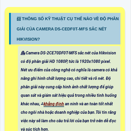
📨 THÔNG SỐ KỸ THUẬT CỤ THỂ NÀO VỀ ĐỘ PHÂN
GIẢI CỦA CAMERA DS-CEDF0T-MFS SẮC NÉT
HIKVISION?
💁 Camera DS-2CE70DF0T-MFS sắc nét của Hikvision
có độ phân giải HD 1080P, tức là 1920x1080 pixel.
Nét ưu điểm của công nghệ có nghĩa là camera có khả
năng ghi hình chất lượng cao, chi tiết và rõ nét. Độ
phân giải này cung cấp hình ảnh chất lượng để giúp
quan sát và giám sát hiệu quả trong nhiều tình huống
khác nhau, ⁂
khẳng định
an ninh và an toàn tốt nhất
cho ngôi nhà hoặc doanh nghiệp của bạn.Tôi tin rằng
việc này sẽ làm cho câu trả lời của bạn trở nên dễ đọc
và súc tích hơn.