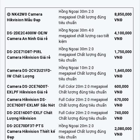
Hồng Ngoại 30m 2.0
۞ NK42W0 Camera
8,850,000
megapixel Chất lượng đúng
Hikvision Mẫu Đẹp
VNĐ
tiêu chuẩn
Hồng Ngoại 30m 4.0
DS-2DE2C400IW-DE/W
4,100,000
megapixel chất lượng cao tiết
Camera An Ninh Giá rẻ
VNĐ
kiệm
Hồng Ngoại 30m 2.0
DS-2CE71D8T-PIRL
1,750,000
megapixel Chất lượng đúng
Camera Hikvision Giá rẻ
VNĐ
tiêu chuẩn
Hồng Ngoại 10m 2.0
Camera DS-2CV2U21FD-
1,640,000
megapixel Chất lượng đúng
IW Chất Lượng
VNĐ
tiêu chuẩn
Camera DS-2CE76D0T-
Full Color 20m 2.0 megapixel
600,000
EXLPF Hikvision Giá rẻ
Chất lượng đúng tiêu chuẩn
VNĐ
Camera Hikvision DS-
Full Color 20m 2.0 megapixel
670,000
2CE76D0T-EXLMF Sắc Nét
Chất lượng đúng tiêu chuẩn
VNĐ
DS-2CE16D0T-EXLF Chất
Full Color 20m 2.0 megapixel
740,000
Lượng Hikvision
Chất lượng đúng tiêu chuẩn
VNĐ
DS-2CE70DF3T-PTS
Hồng Ngoại 20m 2.0
2,080,000
Camera Hikvision Thiết kế
megapixel Chất lượng đúng
VNĐ
Đẹp
tiêu chuẩn