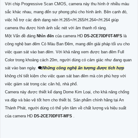
Với chip Progressive Scan CMOS, camera này thu hình ở nhiều màu
sắc khác nhau, mang đến sự phong phú cho hình ảnh. Bên cạnh đó,
việc hỗ trợ các định dạng nén H.265+/H.265/H.264+/H.264 giúp
camera thu được hình ảnh sắc nét với âm thanh rõ ràng.
Một Vấn đề đáng
Nhìn đến
của camera HD
DS-2CE70DF0T-MFS
là
công nghệ ban đêm Có Màu Ban Đêm, mang đến giải pháp tối ưu cho
việc quan sát vào ban đêm. Với khả năng xem được ban đêm Full
Color trong khoảng cách 20m, người dùng có cảm giác như đang quan
sát vào ban ngày. 🗨️
Những công nghệ ấn tượng được tích hợp
không chỉ tiết kiệm cho việc quan sát ban đêm mà còn phù hợp với
việc giám sát trong các căn hộ, nhà phố.
Camera này được thiết kế dạng Dome Kim Loại, cho khả năng chống
va đập và bảo vệ tốt hơn cho thiết bị. Sản phẩm chính hãng tại An
Thành Phát, người dùng có thể yên tâm về chất lượng và hiệu suất
của camera HD
DS-2CE70DF0T-MFS
.