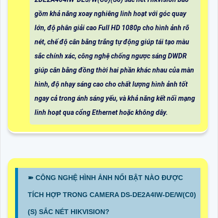
gồm khả năng xoay nghiêng linh hoạt với góc quay
lớn, độ phân giải cao Full HD 1080p cho hình ảnh rõ
nét, chế độ cân bằng trắng tự động giúp tái tạo màu
sắc chính xác, công nghệ chống ngược sáng DWDR
giúp cân bằng đồng thời hai phần khác nhau của màn
hình, độ nhạy sáng cao cho chất lượng hình ảnh tốt
ngay cả trong ánh sáng yếu, và khả năng kết nối mạng
linh hoạt qua cổng Ethernet hoặc không dây.
➽ CÔNG NGHỆ HÌNH ẢNH NỔI BẬT NÀO ĐƯỢC
TÍCH HỢP TRONG CAMERA DS-DE2A4IW-DE/W(C0)
(S) SẮC NÉT HIKVISION?