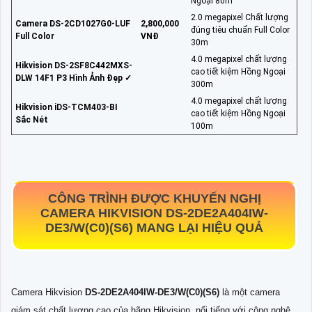
Ngoại 80m
2.0 megapixel Chất lượng
Camera DS-2CD1027G0-LUF
2,800,000
đúng tiêu chuẩn Full Color
Full Color
VNĐ
30m
4.0 megapixel chất lượng
Hikvision DS-2SF8C442MXS-
cao tiết kiệm Hồng Ngoại
DLW 14F1 P3 Hình Ảnh Đẹp ✓
300m
4.0 megapixel chất lượng
Hikvision iDS-TCM403-BI
cao tiết kiệm Hồng Ngoại
Sắc Nét
100m
CÔNG TRÌNH ĐƯỢC KHUYẾN NGHỊ
CAMERA HIKVISION
DS-2DE2A404IW-
DE3/W(C0)(S6)
MANG LẠI HIỆU QUẢ
Camera Hikvision
DS-2DE2A404IW-DE3/W(C0)(S6)
là một camera
giám sát chất lượng cao của hãng Hikvision, nổi tiếng với công nghệ