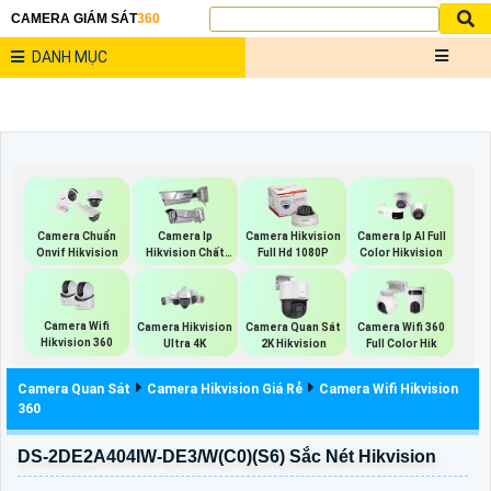
CAMERA GIÁM SÁT
360
DANH MỤC
Camera Chuẩn
Camera Ip
Camera Hikvision
Camera Ip AI Full
Onvif Hikvision
Hikvision Chất
Full Hd 1080P
Color Hikvision
Lượng
Camera Wifi
Camera Hikvision
Camera Quan Sát
Camera Wifi 360
Hikvision 360
Ultra 4K
2K Hikvision
Full Color Hik
Camera Quan Sát
Camera Hikvision Giá Rẻ
Camera Wifi Hikvision
360
DS-2DE2A404IW-DE3/W(C0)(S6) Sắc Nét Hikvision