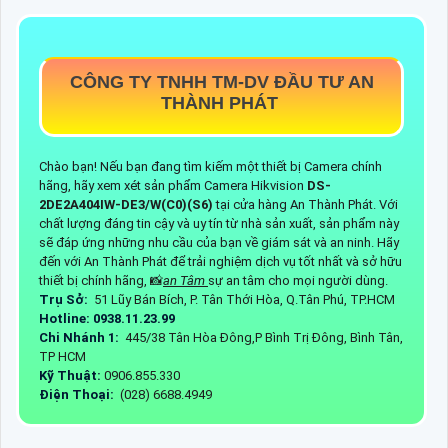
CÔNG TY TNHH TM-DV ĐẦU TƯ AN
THÀNH PHÁT
Chào bạn! Nếu bạn đang tìm kiếm một thiết bị Camera chính
hãng, hãy xem xét sản phẩm Camera Hikvision
DS-
2DE2A404IW-DE3/W(C0)(S6)
tại cửa hàng An Thành Phát. Với
chất lượng đáng tin cậy và uy tín từ nhà sản xuất, sản phẩm này
sẽ đáp ứng những nhu cầu của bạn về giám sát và an ninh. Hãy
đến với An Thành Phát để trải nghiệm dịch vụ tốt nhất và sở hữu
thiết bị chính hãng, 📸
an Tâm
sự an tâm cho mọi người dùng.
Trụ Sở:
51 Lũy Bán Bích, P. Tân Thới Hòa, Q.Tân Phú, TP.HCM
Hotline: 0938.11.23.99
Chi Nhánh 1:
445/38 Tân Hòa Đông,P Bình Trị Đông, Bình Tân,
TP HCM
Kỹ Thuật:
0906.855.330
Điện Thoại:
(028) 6688.4949