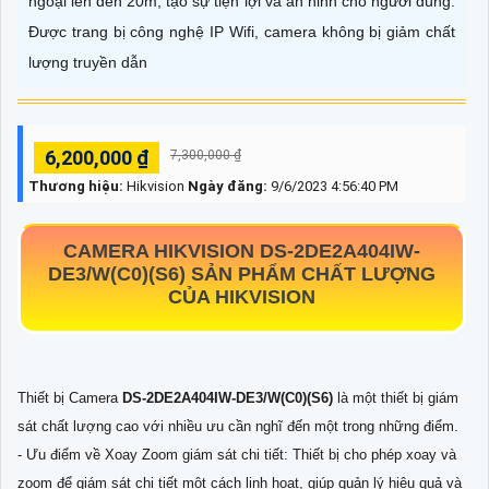
ngoại lên đến 20m, tạo sự tiện lợi và an ninh cho người dùng.
Được trang bị công nghệ IP Wifi, camera không bị giảm chất
lượng truyền dẫn
6,200,000 ₫
7,300,000 ₫
Thương hiệu:
Hikvision
Ngày đăng:
9/6/2023 4:56:40 PM
CAMERA HIKVISION
DS-2DE2A404IW-
DE3/W(C0)(S6)
SẢN PHẨM CHẤT LƯỢNG
CỦA HIKVISION
Thiết bị Camera
DS-2DE2A404IW-DE3/W(C0)(S6)
là một thiết bị giám
sát chất lượng cao với nhiều ưu cần nghĩ đến một trong những điểm.
- Ưu điểm về Xoay Zoom giám sát chi tiết: Thiết bị cho phép xoay và
zoom để giám sát chi tiết một cách linh hoạt, giúp quản lý hiệu quả và