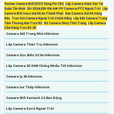
Review Camera Wifi EZVIZ Dùng Pin CB2
Lắp Camera Giám Sát Tại
Quận Tân Bình
DH-SD2A200-GN-AW-PV Camerra PTZ Ngoài Trời
Lắp
Camera Wifi Imou Giá Rẻ An Thành Phát
Bán Camera Giá Rẻ Hàng
Đầu
Trọn Gói Camera Ngoài Trời Chính Hãng
Lắp Đặt Camera Trung
Tâm Thương Mại Trọn Bộ
Bộ Camera Shop Thời Trang
Lắp Camera
Cửa Hàng Trọn Bộ 2K
Camera 360 Trong Nhà Hikvision
Lắp Camera Thân Trụ Hikvision
Camera Đọc Biển Số Xe Hikvision
Lắp Camera 3D DNR Chống Nhiễu Tốt Hikvision
Camera Ip 3k hikvision
Camera lux Thấp Hikvision
Camera Wifi Vantech Có Báo Động
Lắp Camera Ezviz Ngoài Trời