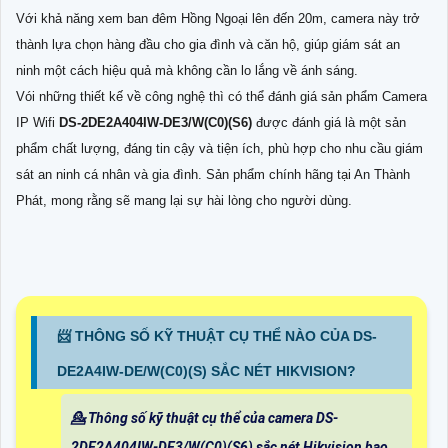
Với khả năng xem ban đêm Hồng Ngoại lên đến 20m, camera này trở
thành lựa chọn hàng đầu cho gia đình và căn hộ, giúp giám sát an
ninh một cách hiệu quả mà không cần lo lắng về ánh sáng.
Vói những thiết kế về công nghệ thì có thể đánh giá sản phẩm Camera
IP Wifi
DS-2DE2A404IW-DE3/W(C0)(S6)
được đánh giá là một sản
phẩm chất lượng, đáng tin cậy và tiện ích, phù hợp cho nhu cầu giám
sát an ninh cá nhân và gia đình. Sản phẩm chính hãng tại An Thành
Phát, mong rằng sẽ mang lại sự hài lòng cho người dùng.
📨 THÔNG SỐ KỸ THUẬT CỤ THỂ NÀO CỦA DS-
DE2A4IW-DE/W(C0)(S) SẮC NÉT HIKVISION?
💁 Thông số kỹ thuật cụ thể của camera DS-
2DE2A404IW-DE3/W(C0)(S6) sắc nét Hikvision bao