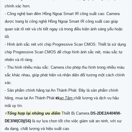
chính xác hơn.
- Công nghệ ban đêm Hồng Ngoại Smart IR công suất cao: Camera
được trang bị công nghệ Hồng Ngoại Smart IR công suất cao giúp
quan sát rõ nét và chi tiết ngay cả trong điều kiện ánh sáng yếu hoặc
tối.
- Hình ảnh sắc nét với chip Progressive Scan CMOS: Thiết bị sử dụng
chip Progressive Scan CMOS để chụp hình ảnh sắc nét, màu sắc tự
nhiên và rõ ràng.
- Thu hình nhiều màu sắc: Camera cho phép thu hình trong nhiều màu
sắc khác nhau, giúp phát hiện và nhận diện đối tượng một cách chính
xác.
- Sản phẩm chính hãng tại An Thành Phát: Đây là sản phẩm chính
hãng, mua tại An Thành Phát 📸
an Tâm
chất lượng và dịch vụ hậu
mãi uy tín.
️⚡
Tổng hợp lại những ưu điểm
Thiết Bị Camera
DS-2DE2A404IW-
DE3/W(C0)(S6)
là sự lựa chọn tốt cho việc giám sát an ninh, với sự
đa dạng, chất lượng và hiệu suất cao.