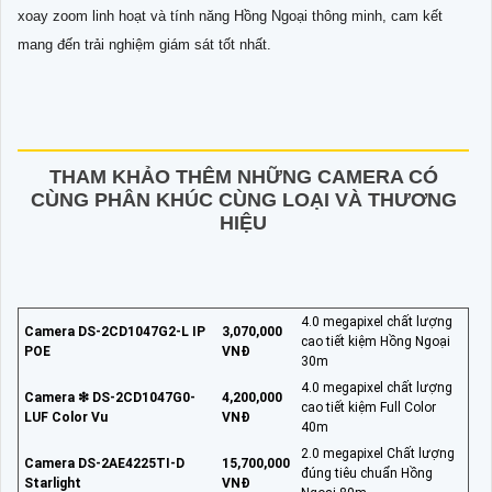
xoay zoom linh hoạt và tính năng Hồng Ngoại thông minh, cam kết
mang đến trải nghiệm giám sát tốt nhất.
THAM KHẢO THÊM NHỮNG CAMERA CÓ
CÙNG PHÂN KHÚC CÙNG LOẠI VÀ THƯƠNG
HIỆU
4.0 megapixel chất lượng
Camera DS-2CD1047G2-L IP
3,070,000
cao tiết kiệm Hồng Ngoại
POE
VNĐ
30m
4.0 megapixel chất lượng
Camera ❇ DS-2CD1047G0-
4,200,000
cao tiết kiệm Full Color
LUF Color Vu
VNĐ
40m
2.0 megapixel Chất lượng
Camera DS-2AE4225TI-D
15,700,000
đúng tiêu chuẩn Hồng
Starlight
VNĐ