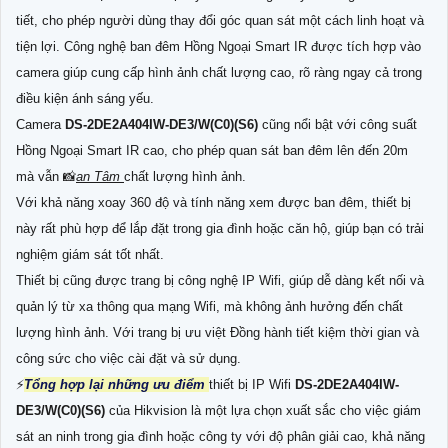
tiết, cho phép người dùng thay đổi góc quan sát một cách linh hoạt và
tiện lợi. Công nghệ ban đêm Hồng Ngoại Smart IR được tích hợp vào
camera giúp cung cấp hình ảnh chất lượng cao, rõ ràng ngay cả trong
điều kiện ánh sáng yếu.
Camera
DS-2DE2A404IW-DE3/W(C0)(S6)
cũng nổi bật với công suất
Hồng Ngoại Smart IR cao, cho phép quan sát ban đêm lên đến 20m
mà vẫn 📸
an Tâm
chất lượng hình ảnh.
Với khả năng xoay 360 độ và tính năng xem được ban đêm, thiết bị
này rất phù hợp để lắp đặt trong gia đình hoặc căn hộ, giúp bạn có trải
nghiệm giám sát tốt nhất.
Thiết bị cũng được trang bị công nghệ IP Wifi, giúp dễ dàng kết nối và
quản lý từ xa thông qua mạng Wifi, mà không ảnh hưởng đến chất
lượng hình ảnh. Với trang bị ưu việt Đồng hành tiết kiệm thời gian và
công sức cho việc cài đặt và sử dụng.
️⚡
Tổng hợp lại những ưu điểm
thiết bị IP Wifi
DS-2DE2A404IW-
DE3/W(C0)(S6)
của Hikvision là một lựa chọn xuất sắc cho việc giám
sát an ninh trong gia đình hoặc công ty với độ phân giải cao, khả năng