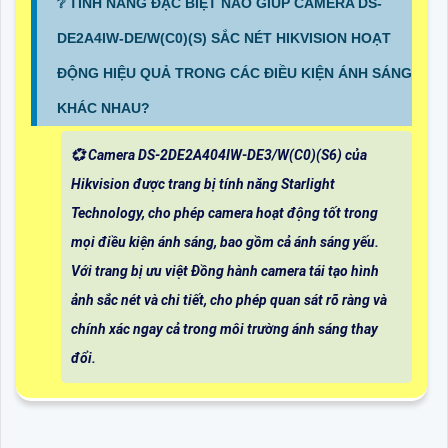
❔ TÍNH NĂNG ĐẶC BIỆT NÀO GIÚP CAMERA DS-
DE2A4IW-DE/W(C0)(S) SẮC NÉT HIKVISION HOẠT
ĐỘNG HIỆU QUẢ TRONG CÁC ĐIỀU KIỆN ÁNH SÁNG
KHÁC NHAU?
💞 Camera DS-2DE2A404IW-DE3/W(C0)(S6) của
Hikvision được trang bị tính năng Starlight
Technology, cho phép camera hoạt động tốt trong
mọi điều kiện ánh sáng, bao gồm cả ánh sáng yếu.
Với trang bị ưu việt Đồng hành camera tái tạo hình
ảnh sắc nét và chi tiết, cho phép quan sát rõ ràng và
chính xác ngay cả trong môi trường ánh sáng thay
đổi.