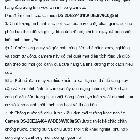
hàng đầu trong lĩnh vực an ninh và giám sát.
Đặc điểm chính của Camera
DS-2DE2A404IW-DE3/W(C0)(S6)
:
1:
Chất lượng hình ảnh sắc nét: Camera này có độ phân giải cao, cho
phép bạn theo dõi và ghi lại hình ảnh rõ nét, chi tiết ngay cả trong điều
kiện ánh sáng yếu.
👍
2:
Chức năng quay và góc nhìn rộng: Với khả năng xoay, nghiêng
và zoom tự động, camera này có thể quét một diện tích rộng và giúp
bạn theo dõi mọi góc cạnh của cửa hàng và nhà xưởng một cách hiệu
quả.
🔳
3:
Kết nối đám mây và điều khiển từ xa: Bạn có thể dễ dàng truy
cập và xem hình ảnh từ camera này qua mạng Internet, bất kể bạn
đang ở đâu. Với trang bị ưu việt Đồng hành bạn kiểm soát an ninh của
cơ sở kinh doanh một cách linh hoạt và thuận tiện.
☄️
4:
Chống nước và chịu được điều kiện môi trường khắc nghiệt:
Camera
DS-2DE2A404IW-DE3/W(C0)(S6)
được thiết kế chắc chắn,
chống nước, chống bụi và chịu được thời tiết khắc nghiệt, phù hợp
sử dụng ở cả những môi trường ngoài trời.