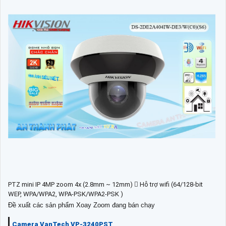
PTZ mini IP 4MP zoom 4x (2.8mm ~ 12mm)  Hỗ trợ wifi (64/128-bit
WEP, WPA/WPA2, WPA-PSK/WPA2-PSK )
Đề xuất các sản phẩm Xoay Zoom đang bán chạy
Camera VanTech VP-3240PST