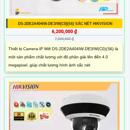
DS-2DE2A404IW-DE3/W(C0)(S6) SẮC NÉT HIKVISION
6,200,000 ₫
7,300,000 ₫
Thiết bị Camera IP Wifi DS-2DE2A404IW-DE3/W(C0)(S6) là
một sản phẩm chất lượng với độ phân giải lên đến 4.0
megapixel, giúp chất lượng hình ảnh sắc nét