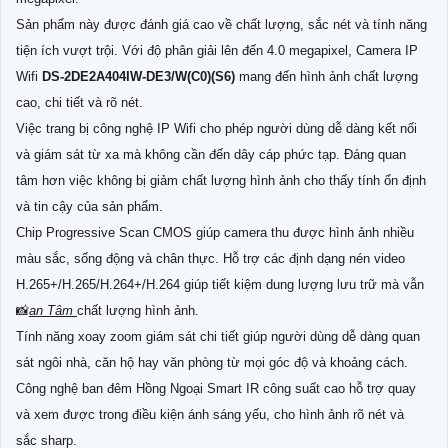
Sản phẩm này được đánh giá cao về chất lượng, sắc nét và tính năng
tiện ích vượt trội. Với độ phân giải lên đến 4.0 megapixel, Camera IP
Wifi
DS-2DE2A404IW-DE3/W(C0)(S6)
mang đến hình ảnh chất lượng
cao, chi tiết và rõ nét.
Việc trang bị công nghệ IP Wifi cho phép người dùng dễ dàng kết nối
và giám sát từ xa mà không cần đến dây cáp phức tạp. Đáng quan
tâm hơn việc không bị giảm chất lượng hình ảnh cho thấy tính ổn định
và tin cậy của sản phẩm.
Chip Progressive Scan CMOS giúp camera thu được hình ảnh nhiều
màu sắc, sống động và chân thực. Hỗ trợ các định dạng nén video
H.265+/H.265/H.264+/H.264 giúp tiết kiệm dung lượng lưu trữ mà vẫn
📸
an Tâm
chất lượng hình ảnh.
Tính năng xoay zoom giám sát chi tiết giúp người dùng dễ dàng quan
sát ngôi nhà, căn hộ hay văn phòng từ mọi góc độ và khoảng cách.
Công nghệ ban đêm Hồng Ngoại Smart IR công suất cao hỗ trợ quay
và xem được trong điều kiện ánh sáng yếu, cho hình ảnh rõ nét và
sắc sharp.