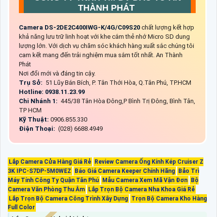
THÀNH PHÁT
Camera DS-2DE2C400IWG-K/4G/C09S20
chất lượng kết hợp
khả năng lưu trữ linh hoạt với khe cắm thẻ nhớ Micro SD dung
lượng lớn. Với dịch vụ chăm sóc khách hàng xuất sắc chúng tôi
cam kết mang đến trải nghiệm mua sắm tốt nhất. An Thành
Phát
Nơi đổi mới và đáng tin cậy.
Trụ Sở:
51 Lũy Bán Bích, P. Tân Thới Hòa, Q.Tân Phú, TP.HCM
Hotline: 0938.11.23.99
Chi Nhánh 1:
445/38 Tân Hòa Đông,P Bình Trị Đông, Bình Tân,
TP HCM
Kỹ Thuật:
0906.855.330
Điện Thoại:
(028) 6688.4949
Lắp Camera Cửa Hàng Giá Rẻ
Review Camera Ống Kính Kép Cruiser Z
3K IPC-S7DP-5M0WEZ
Báo Giá Camera Keeper Chính Hãng
Bảo Trì
Máy Tính Công Ty Quận Tân Phú
Mẫu Camera Xem Mã Vận Đơn
Bộ
Camera Văn Phòng Thu Âm
Lắp Trọn Bộ Camera Nha Khoa Giá Rẻ
Lắp Trọn Bộ Camera Công Trình Xây Dựng
Trọn Bộ Camera Kho Hàng
Full Color