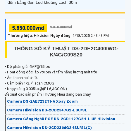
đêm bằng đèn Led khoảng cách 30m
5.850.000vnd
9.010.000vnd
Thương hiệu:
Hikvision
Ngày đăng:
1/18/2025 2:43:43 PM
THÔNG SỐ KỸ THUẬT DS-2DE2C400IWG-
K/4G/C09S20
• Độ phân giải 4MP@15fps
• Hoạt động độc lập với pin và tấm năng lượng mặt trời
• Âm thanh hai chiều
• Cảm biến 1/2.7" scan CMOS
• Nhạy sáng 0.005lux@(F1.6,AGC ON)
Đề xuất các sản phẩm Thương Hiệu đang bán chạy
Camera DS-2AE7232TI-A Xoay Zoom
Camera Hikvision DS-2CD2347G2-LSU/SL
Camera Công Nghệ POE DS-2CD1127G2H-LIUF Hikvision
Camera Hikvision DS-2CD2366G2-ISU/SL(C)