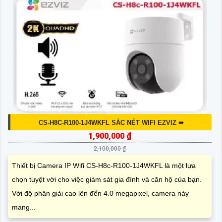
CS-H8C-R100-1J4WKFL SẮC NÉT WIFI EZVIZ ➠
1,900,000 ₫
2,100,000 ₫
Thiết bị Camera IP Wifi CS-H8c-R100-1J4WKFL là một lựa
chọn tuyệt vời cho việc giám sát gia đình và căn hộ của bạn.
Với độ phân giải cao lên đến 4.0 megapixel, camera này
mang...