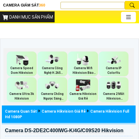
CAMERA GIÁM SÁT
360
DANH MỤC SẢN PHẨM
Camera Speed
Camera Công
Camera Wifi
Camera IP
Dom Hikvision
Nghệ H.265
Hikvision Báo
ColorVu
Hikvision
Động
Camera Ultra 3k
Camera Chống
Camera Hikvision
Camera 2 Mắt
Hikvision
Ngược Sáng
Giá Rẻ
Hikvision
Hikvision
(TandemVu)
Camera Quan Sát
Camera Hikvision Giá Rẻ
Camera Hikvision Full
Hd 1080P
Camera DS-2DE2C400IWG-K/4G/C09S20 Hikvision