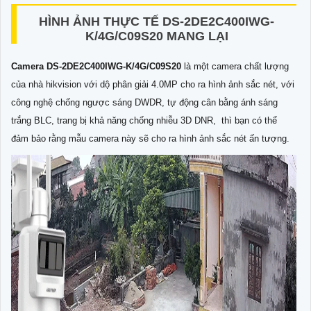
HÌNH ẢNH THỰC TẾ DS-2DE2C400IWG-
K/4G/C09S20 MANG LẠI
Camera DS-2DE2C400IWG-K/4G/C09S20
là một camera chất lượng
của nhà hikvision với dộ phân giải 4.0MP cho ra hình ảnh sắc nét, với
công nghệ chống ngược sáng DWDR, tự động cân bằng ánh sáng
trắng BLC, trang bị khả năng chống nhiễu 3D DNR, thì bạn có thể
đảm bảo rằng mẫu camera này sẽ cho ra hình ảnh sắc nét ấn tượng.