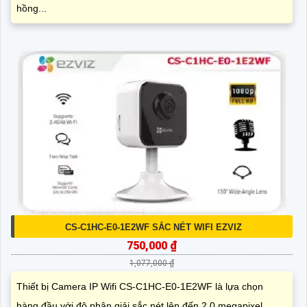
hồng...
CS-C1HC-E0-1E2WF SẮC NÉT WIFI EZVIZ
750,000 ₫
1,077,000 ₫
Thiết bị Camera IP Wifi CS-C1HC-E0-1E2WF là lựa chọn
hàng đầu với độ phân giải sắc nét lên đến 2.0 megapixel,