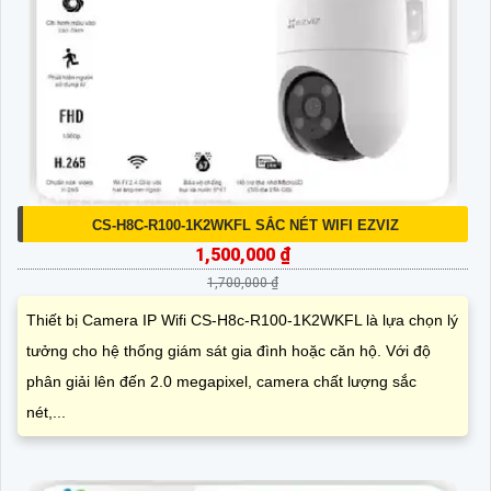
CS-H8C-R100-1K2WKFL SẮC NÉT WIFI EZVIZ
1,500,000 ₫
1,700,000 ₫
Thiết bị Camera IP Wifi CS-H8c-R100-1K2WKFL là lựa chọn lý
tưởng cho hệ thống giám sát gia đình hoặc căn hộ. Với độ
phân giải lên đến 2.0 megapixel, camera chất lượng sắc
nét,...