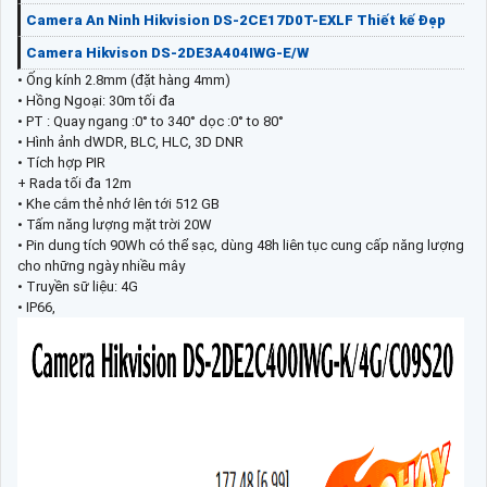
Camera An Ninh Hikvision DS-2CE17D0T-EXLF Thiết kế Đẹp
Camera Hikvison DS-2DE3A404IWG-E/W
• Ống kính 2.8mm (đặt hàng 4mm)
• Hồng Ngoại: 30m tối đa
• PT : Quay ngang :0° to 340° dọc :0° to 80°
• Hình ảnh dWDR, BLC, HLC, 3D DNR
• Tích hợp PIR
+ Rada tối đa 12m
• Khe cắm thẻ nhớ lên tới 512 GB
• Tấm năng lượng mặt trời 20W
• Pin dung tích 90Wh có thể sạc, dùng 48h liên tục cung cấp năng lượng
cho những ngày nhiều mây
• Truyền sữ liệu: 4G
• IP66,