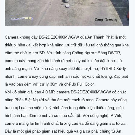
Camera không dây DS-2DE2C400MWG/W của An Thành Phát là một
thiết bị hiện đại kết hợp khả năng lưu trữ dữ liệu tại chỗ thông qua khe
cắm thẻ nhớ Micro SD. Với tính năng Chống Ngược Sáng DWDR,
camera này mang đến hình ảnh rõ nét ngay cả khi lắp đặt ở nơi có
ánh sáng mạnh. Với khả năng xoay 360 độ mượt mà, HYBRID Xử lý
nhanh, camera này cung cấp hình ảnh sắc nét và chất lượng, đặc biệt
là vào ban đêm với cự ly 30m và chế độ Full Color.
Với độ phân giải cao 4.0 MP, camera DS-2DE2C400MWG/W có chức
năng Phân Biệt Người và thu âm một cách rõ ràng. Camera này cũng
trang bị Loa cho việc xử lý hình ảnh trong điều kiện thiếu sáng, giúp
hình ảnh ban đêm rõ nét và có màu sắc tốt. Với công nghệ IP Wifi,
camera mang lại hình ảnh chất lượng cao và dễ dàng giám sát từ xa.
Đây là một giải pháp giám sát hiệu quả và giá cả phải chăng từ An