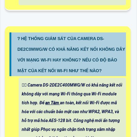
❔ HỆ THỐNG GIÁM SÁT CỦA CAMERA DS-
DE2C0MWG/W CÓ KHẢ NĂNG KẾT NỐI KHÔNG DÂY
VỚI MẠNG WI-FI HAY KHÔNG? NẾU CÓ ĐỘ BẢO
MẬT CỦA KẾT NỐI WI-FI NHƯ THẾ NÀO?
🙆‍♀️ Camera DS-2DE2C400MWG/W có khả năng kết nối
không dây với mạng Wi-Fi thông qua Wi-Fi module
tích hợp. Để
an Tâm
an toàn, kết nối Wi-Fi được mã
hóa với các chuẩn bảo mật cao như WPA2, WPA3, và
hỗ trợ mã hóa AES-128 bit. Công nghệ mới ấn tượng
nhất giúp Phục vụ ngăn chặn tình trạng xâm nhập