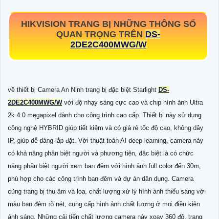
HIKVISION TRANG BỊ NHỮNG THÔNG SỐ
QUAN TRỌNG TRÊN
DS-
2DE2C400MWG/W
về thiết bị Camera An Ninh trang bị đặc biệt Starlight
DS-
2DE2C400MWG/W
với độ nhạy sáng cực cao và chip hình ảnh Ultra
2k 4.0 megapixel dành cho công trình cao cấp. Thiết bị này sử dụng
công nghệ HYBRID giúp tiết kiệm và có giá rẻ tốc độ cao, không dây
IP, giúp dễ dàng lắp đặt. Với thuật toán AI deep learning, camera này
có khả năng phân biệt người và phương tiện, đặc biệt là có chức
năng phân biệt người xem ban đêm với hình ảnh full color đến 30m,
phù hợp cho các công trình ban đêm và dự án dân dụng. Camera
cũng trang bị thu âm và loa, chất lượng xử lý hình ảnh thiếu sáng với
màu ban đêm rõ nét, cung cấp hình ảnh chất lượng ở mọi điều kiện
ánh sáng. Những cải tiến chất lượng camera này xoay 360 độ, trang