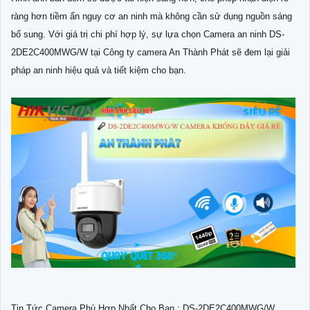
ràng hơn tiềm ẩn nguy cơ an ninh mà không cần sử dụng nguồn sáng
bổ sung. Với giá trị chi phí hợp lý, sự lựa chọn Camera an ninh DS-
2DE2C400MWG/W tại Công ty camera An Thành Phát sẽ đem lại giải
pháp an ninh hiệu quả và tiết kiệm cho bạn.
Tin Tức Camera Phù Hợp Nhất Cho Bạn : DS-2DE2C400MWG/W