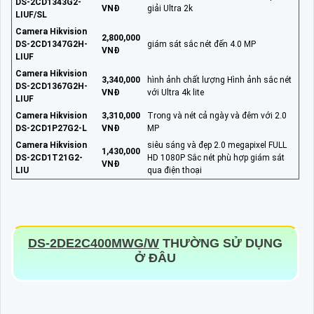
DS-2CD1343G2-
VNĐ
giải Ultra 2k
LIUF/SL
Camera Hikvision
2,800,000
DS-2CD1347G2H-
giám sát sắc nét đến 4.0 MP
VNĐ
LIUF
Camera Hikvision
3,340,000
hình ảnh chất lượng Hình ảnh sắc nét
DS-2CD1367G2H-
VNĐ
với Ultra 4k lite
LIUF
Camera Hikvision
3,310,000
Trong và nét cả ngày và đêm với 2.0
DS-2CD1P27G2-L
VNĐ
MP
Camera Hikvision
siêu sáng và đẹp 2.0 megapixel FULL
1,430,000
DS-2CD1T21G2-
HD 1080P Sắc nét phù hợp giám sát
VNĐ
LIU
qua điện thoại
DS-2DE2C400MWG/W
THƯỜNG SỬ DỤNG
Ở ĐÂU