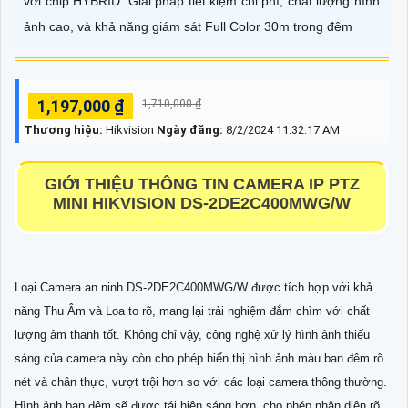
với chip HYBRID. Giải pháp tiết kiệm chi phí, chất lượng hình
ảnh cao, và khả năng giám sát Full Color 30m trong đêm
1,197,000 ₫
1,710,000 ₫
Thương hiệu:
Hikvision
Ngày đăng:
8/2/2024 11:32:17 AM
GIỚI THIỆU THÔNG TIN CAMERA IP PTZ
MINI HIKVISION DS-2DE2C400MWG/W
Loại Camera an ninh DS-2DE2C400MWG/W được tích hợp với khả
năng Thu Âm và Loa to rõ, mang lại trải nghiệm đắm chìm với chất
lượng âm thanh tốt. Không chỉ vậy, công nghệ xử lý hình ảnh thiếu
sáng của camera này còn cho phép hiển thị hình ảnh màu ban đêm rõ
nét và chân thực, vượt trội hơn so với các loại camera thông thường.
Hình ảnh ban đêm sẽ được tái hiện sáng hơn, cho phép nhận diện rõ