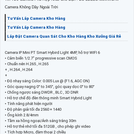
Camera Không Dây Ngoài Trời
Tư Vấn Lắp Camera Kho Hàng
Tư Vấn Lắp Camera Kho Hàng
Lắp Đặt Camera Quan Sát Cho Kho Hàng Kho Xưởng Giá Rẻ
Camera IP Mini PT Smart Hybird Light 4MP, hỗ trợ WIFI 6
• Cảm biến 1/2.7" progressive scan CMOS
• Chuẩn nén H.265 , H.265
+ , H.264 , H.264
+
• Độ nhạy sáng Color: 0.005 Lux @ (F1.6, AGC ON)
• Góc quay nagng 0° to 345°, góc quay dọc 0° to 80°
• Chống ngược sáng DWDR , BLC , 3D DNR
• Hỗ trợ chế độ đèn thông minh Smart Hybrid Light
• Tính năng phát hiện người
• Độ phân giải tối đa 2560 × 1440
• Ống kính 2.8/4mm
• Tầm xa hồng ngoại/Ánh sáng trắng 30m
• Hỗ trợ thẻ nhớ tối đa 512GB , cho phép ghi video
• Tích hợp Micro, đàm thoại 2 chiều