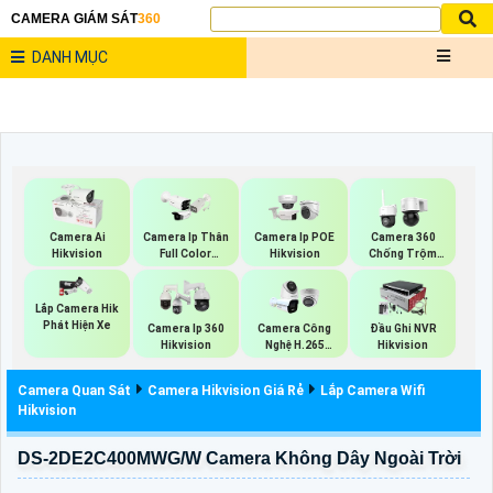
CAMERA GIÁM SÁT
360
DANH MỤC
Camera Ai
Camera Ip Thân
Camera Ip POE
Camera 360
Hikvision
Full Color
Hikvision
Chống Trộm
Hikvision
Hikvision
Lắp Camera Hik
Phát Hiện Xe
Camera Ip 360
Camera Công
Đầu Ghi NVR
Hikvision
Nghệ H.265
Hikvision
Hikvision
Camera Quan Sát
Camera Hikvision Giá Rẻ
Lắp Camera Wifi
Hikvision
DS-2DE2C400MWG/W Camera Không Dây Ngoài Trời