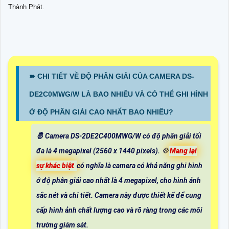
Thành Phát.
➽ CHI TIẾT VỀ ĐỘ PHÂN GIẢI CỦA CAMERA DS-
DE2C0MWG/W LÀ BAO NHIÊU VÀ CÓ THỂ GHI HÌNH
Ở ĐỘ PHÂN GIẢI CAO NHẤT BAO NHIÊU?
🤴 Camera DS-2DE2C400MWG/W có độ phân giải tối
đa là 4 megapixel (2560 x 1440 pixels). 💠
Mang lại
sự khác biệt
có nghĩa là camera có khả năng ghi hình
ở độ phân giải cao nhất là 4 megapixel, cho hình ảnh
sắc nét và chi tiết. Camera này được thiết kế để cung
cấp hình ảnh chất lượng cao và rõ ràng trong các môi
trường giám sát.