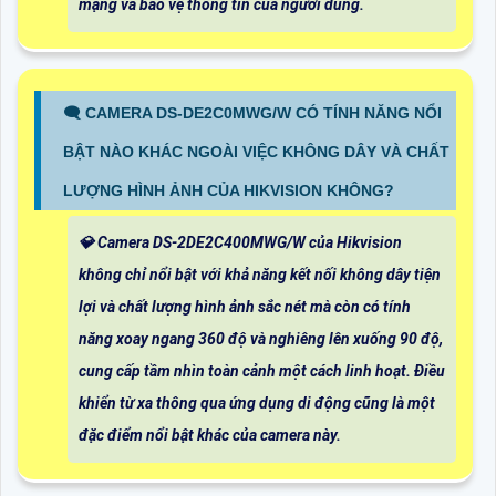
mạng và bảo vệ thông tin của người dùng.
🗨️ CAMERA DS-DE2C0MWG/W CÓ TÍNH NĂNG NỔI
BẬT NÀO KHÁC NGOÀI VIỆC KHÔNG DÂY VÀ CHẤT
LƯỢNG HÌNH ẢNH CỦA HIKVISION KHÔNG?
💎 Camera DS-2DE2C400MWG/W của Hikvision
không chỉ nổi bật với khả năng kết nối không dây tiện
lợi và chất lượng hình ảnh sắc nét mà còn có tính
năng xoay ngang 360 độ và nghiêng lên xuống 90 độ,
cung cấp tầm nhìn toàn cảnh một cách linh hoạt. Điều
khiển từ xa thông qua ứng dụng di động cũng là một
đặc điểm nổi bật khác của camera này.