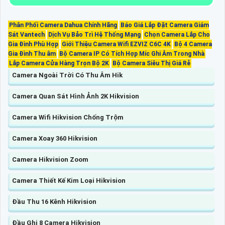
Phân Phối Camera Dahua Chính Hãng
Báo Giá Lắp Đặt Camera Giám
Sát Vantech
Dịch Vụ Bảo Trì Hệ Thống Mạng
Chọn Camera Lắp Cho
Gia Đình Phù Hợp
Giới Thiệu Camera Wifi EZVIZ C6C 4K
Bộ 4 Camera
Gia Đình Thu âm
Bộ Camera IP Có Tích Hợp Míc Ghi Âm Trong Nhà
Lắp Camera Cửa Hàng Trọn Bộ 2K
Bộ Camera Siêu Thị Giá Rẻ
Camera Ngoài Trời Có Thu Âm Hik
Camera Quan Sát Hình Ảnh 2K Hikvision
Camera Wifi Hikvision Chống Trộm
Camera Xoay 360 Hikvision
Camera Hikvision Zoom
Camera Thiết Kế Kim Loại Hikvision
Đầu Thu 16 Kênh Hikvision
Đầu Ghi 8 Camera Hikvision