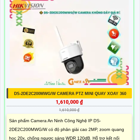
DS-2DE2C200MWG/W CAMERA PTZ MINI QUAY XOAY 360
1,610,000 ₫
1,610,000 ₫
Sản phẩm Camera An Ninh Công Nghệ IP DS-
2DE2C200MWG/W có độ phân giải cao 2MP, zoom quang
học 20x, chống ngược sáng WDR 120dB. Hỗ trợ kết nối