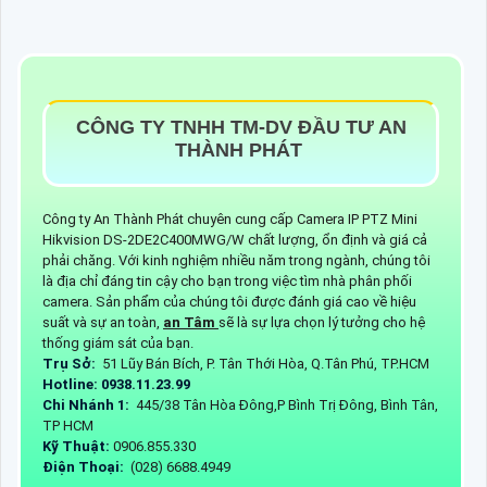
CÔNG TY TNHH TM-DV ĐẦU TƯ AN
THÀNH PHÁT
Công ty An Thành Phát chuyên cung cấp Camera IP PTZ Mini
Hikvision DS-2DE2C400MWG/W chất lượng, ổn định và giá cả
phải chăng. Với kinh nghiệm nhiều năm trong ngành, chúng tôi
là địa chỉ đáng tin cậy cho bạn trong việc tìm nhà phân phối
camera. Sản phẩm của chúng tôi được đánh giá cao về hiệu
suất và sự an toàn,
an Tâm
sẽ là sự lựa chọn lý tưởng cho hệ
thống giám sát của bạn.
Trụ Sở:
51 Lũy Bán Bích, P. Tân Thới Hòa, Q.Tân Phú, TP.HCM
Hotline: 0938.11.23.99
Chi Nhánh 1:
445/38 Tân Hòa Đông,P Bình Trị Đông, Bình Tân,
TP HCM
Kỹ Thuật:
0906.855.330
Điện Thoại:
(028) 6688.4949