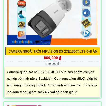
CAMERA NGOÀI TRỜI HIKVISION DS-2CE16D0T-LTS GHI ÂM
800,000 ₫
970,000 ₫
Camera quan sát DS-2CE16D0T-LTS là sản phẩm chuyên
nghiệp với tính năng BackLight Compensation (BLC) giúp bù
ánh sáng tốt, công nghệ HD cho hình ảnh sắc nét. Tích hợp
loa đàm thoại, giám sát 24/7 với độ phân giải 2