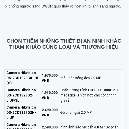
bị chống ngược sáng DWDR giúp thấy rõ hơn khi bị ánh sáng ngược.
CHỌN THÊM NHỮNG THIẾT BỊ AN NINH KHÁC
THAM KHẢO CÙNG LOẠI VÀ THƯƠNG HIỆU
Camera Hikvision
1,970,000
DS-2CD1323G0-IUF
màu sắc sáng đẹp 2.0 MP
VNĐ
(C)
Camera Hikvision
Chất Lượng Hình FULL HD 1080P 2.0
1,910,000
DS-2CD1323G2-
megapixel Thích hợp cho công trình
VNĐ
LIUF/SL
giá rẻ
Camera Hikvision
2,490,000
DS-2CD1327G2H-
Độ phân giải 2.0 MP
VNĐ
LIUF
Camera Hikvision
2,590,000
hình ảnh sắc nét đến 4.0 MP Độ phân