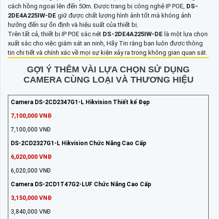
cách hồng ngoại lên đến 50m. Được trang bị công nghệ IP POE,
DS-
2DE4A225IW-DE
giữ được chất lượng hình ảnh tốt mà không ảnh
hưởng đến sự ổn định và hiệu suất của thiết bị.
Trên tất cả, thiết bị IP POE sắc nét
DS-2DE4A225IW-DE
là một lựa chọn
xuất sắc cho việc giám sát an ninh, Hãy Tin rằng bạn luôn được thông
tin chi tiết và chính xác về mọi sự kiện xảy ra trong không gian quan sát.
GỢI Ý THÊM VÀI LỰA CHỌN SỬ DỤNG
CAMERA CÙNG LOẠI VÀ THƯƠNG HIỆU
Camera DS-2CD2347G1-L Hikvision Thiết kế Đẹp
7,100,000 VNĐ
7,100,000 VNĐ
DS-2CD2327G1-L Hikvision Chức Năng Cao Cấp
6,020,000 VNĐ
6,020,000 VNĐ
Camera DS-2CD1T47G2-LUF Chức Năng Cao Cấp
3,150,000 VNĐ
3,840,000 VNĐ