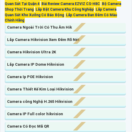
Quan Sát Tại Quận 4
Bài Review Camera EZVIZ CS-H8C
Bộ Camera
Shop Thời Trang
Lắp Đặt Camera Khu Công Nghiệp
Lắp Camera
Quan Sát Kho Xưởng Có Báo Động
Lắp Camera Ban Đêm Có Màu
Chính Hãng
Camera Ngoài Trời Có Thu Âm Hik
Lắp Camera Hikvision Xem Đêm Rõ Nét
Camera Hikvision Ultra 2K
Lắp Camera IP Dome Hikvision
Camera Ip POE Hikvision
Camera Thiết Kế Kim Loại Hikvision
Camera công Nghệ H.265 Hikvision
Camera IP Full color hikvision
Camera Có Đọc Mã QR