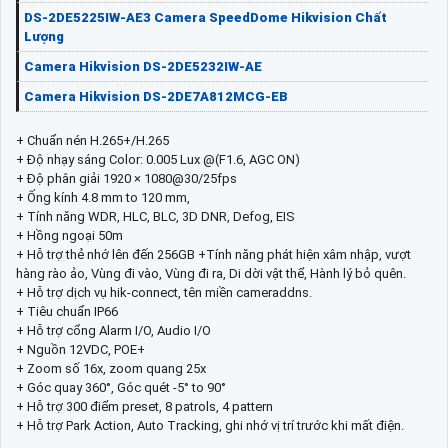
DS-2DE5225IW-AE3 Camera SpeedDome Hikvision Chất
Lượng
Camera Hikvision DS-2DE5232IW-AE
Camera Hikvision DS-2DE7A812MCG-EB
+ Chuẩn nén H.265+/H.265
+ Độ nhạy sáng Color: 0.005 Lux @(F1.6, AGC ON)
+ Độ phân giải 1920 × 1080@30/25fps
+ Ống kính 4.8 mm to 120 mm,
+ Tính năng WDR, HLC, BLC, 3D DNR, Defog, EIS
+ Hồng ngoại 50m
+ Hỗ trợ thẻ nhớ lên đến 256GB +Tính năng phát hiện xâm nhập, vượt
hàng rào ảo, Vùng đi vào, Vùng đi ra, Di dời vật thể, Hành lý bỏ quên.
+ Hỗ trợ dịch vụ hik-connect, tên miền cameraddns.
+ Tiêu chuẩn IP66
+ Hỗ trợ cổng Alarm I/O, Audio I/O
+ Nguồn 12VDC, POE+
+ Zoom số 16x, zoom quang 25x
+ Góc quay 360°, Góc quét -5° to 90°
+ Hỗ trợ 300 điểm preset, 8 patrols, 4 pattern
+ Hỗ trợ Park Action, Auto Tracking, ghi nhớ vị trí trước khi mất điện.