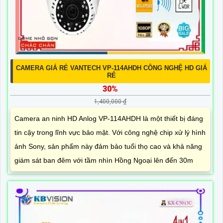
CAMERA GIÁ RẺ VANTECH VP-114AHDH CÔNG NGHỆ HD GIÁ
RẺ
30%
1,400,000 ₫
Camera an ninh HD Anlog VP-114AHDH là một thiết bị đáng
tin cậy trong lĩnh vực bảo mật. Với công nghệ chip xử lý hình
ảnh Sony, sản phẩm này đảm bảo tuổi thọ cao và khả năng
giám sát ban đêm với tầm nhìn Hồng Ngoại lên đến 30m