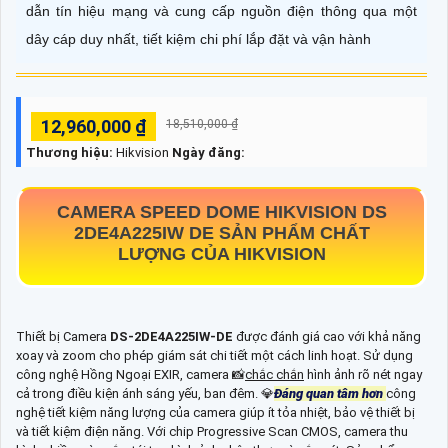
dẫn tín hiệu mạng và cung cấp nguồn điện thông qua một
dây cáp duy nhất, tiết kiệm chi phí lắp đặt và vận hành
12,960,000 ₫
18,510,000 ₫
Thương hiệu:
Hikvision
Ngày đăng:
CAMERA SPEED DOME HIKVISION DS
2DE4A225IW DE SẢN PHẨM CHẤT
LƯỢNG CỦA HIKVISION
Thiết bị Camera
DS-2DE4A225IW-DE
được đánh giá cao với khả năng
xoay và zoom cho phép giám sát chi tiết một cách linh hoạt. Sử dụng
công nghệ Hồng Ngoại EXIR, camera 📸
chắc chắn
hình ảnh rõ nét ngay
cả trong điều kiện ánh sáng yếu, ban đêm. 💎
Đáng quan tâm hơn
công
nghệ tiết kiệm năng lượng của camera giúp ít tỏa nhiệt, bảo vệ thiết bị
và tiết kiệm điện năng. Với chip Progressive Scan CMOS, camera thu