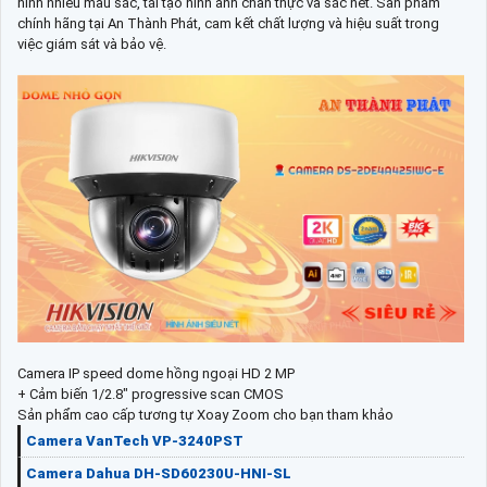
hình nhiều màu sắc, tái tạo hình ảnh chân thực và sắc nét. Sản phẩm
chính hãng tại An Thành Phát, cam kết chất lượng và hiệu suất trong
việc giám sát và bảo vệ.
Camera IP speed dome hồng ngoại HD 2 MP
+ Cảm biến 1/2.8" progressive scan CMOS
Sản phẩm cao cấp tương tự Xoay Zoom cho bạn tham khảo
Camera VanTech VP-3240PST
Camera Dahua DH-SD60230U-HNI-SL