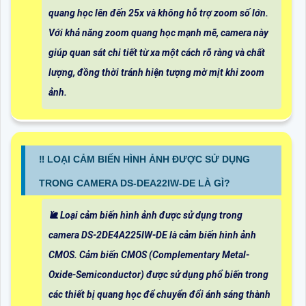
quang học lên đến 25x và không hỗ trợ zoom số lớn.
Với khả năng zoom quang học mạnh mẽ, camera này
giúp quan sát chi tiết từ xa một cách rõ ràng và chất
lượng, đồng thời tránh hiện tượng mờ mịt khi zoom
ảnh.
‼️ LOẠI CẢM BIẾN HÌNH ẢNH ĐƯỢC SỬ DỤNG
TRONG CAMERA DS-DEA22IW-DE LÀ GÌ?
🐌 Loại cảm biến hình ảnh được sử dụng trong
camera DS-2DE4A225IW-DE là cảm biến hình ảnh
CMOS. Cảm biến CMOS (Complementary Metal-
Oxide-Semiconductor) được sử dụng phổ biến trong
các thiết bị quang học để chuyển đổi ánh sáng thành