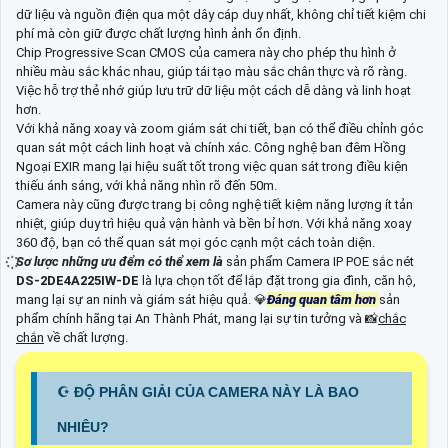
dữ liệu và nguồn điện qua một dây cáp duy nhất, không chỉ tiết kiệm chi
phí mà còn giữ được chất lượng hình ảnh ổn định.
Chip Progressive Scan CMOS của camera này cho phép thu hình ở
nhiều màu sắc khác nhau, giúp tái tạo màu sắc chân thực và rõ ràng.
Việc hỗ trợ thẻ nhớ giúp lưu trữ dữ liệu một cách dễ dàng và linh hoạt
hơn.
Với khả năng xoay và zoom giám sát chi tiết, bạn có thể điều chỉnh góc
quan sát một cách linh hoạt và chính xác. Công nghệ ban đêm Hồng
Ngoại EXIR mang lại hiệu suất tốt trong việc quan sát trong điều kiện
thiếu ánh sáng, với khả năng nhìn rõ đến 50m.
Camera này cũng được trang bị công nghệ tiết kiệm năng lượng ít tản
nhiệt, giúp duy trì hiệu quả vận hành và bền bỉ hơn. Với khả năng xoay
360 độ, bạn có thể quan sát mọi góc cạnh một cách toàn diện.
Sơ lược những ưu đểm có thể xem là
sản phẩm Camera IP POE sắc nét
DS-2DE4A225IW-DE
là lựa chọn tốt để lắp đặt trong gia đình, căn hộ,
mang lại sự an ninh và giám sát hiệu quả. 💎
Đáng quan tâm hơn
sản
phẩm chính hãng tại An Thành Phát, mang lại sự tin tưởng và 📸
chắc
chắn
về chất lượng.
☪ ĐỘ PHÂN GIẢI CỦA CAMERA NÀY LÀ BAO
NHIÊU?