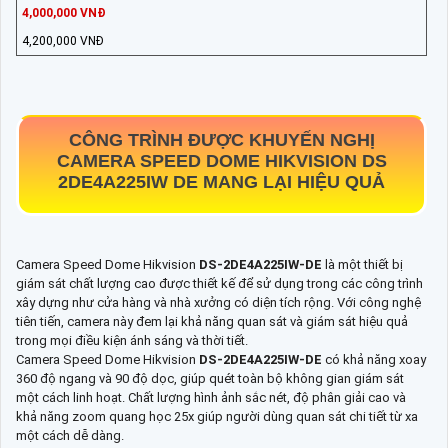
4,000,000 VNĐ
4,200,000 VNĐ
CÔNG TRÌNH ĐƯỢC KHUYẾN NGHỊ
CAMERA SPEED DOME HIKVISION DS
2DE4A225IW DE MANG LẠI HIỆU QUẢ
Camera Speed Dome Hikvision
DS-2DE4A225IW-DE
là một thiết bị
giám sát chất lượng cao được thiết kế để sử dụng trong các công trình
xây dựng như cửa hàng và nhà xưởng có diện tích rộng. Với công nghệ
tiên tiến, camera này đem lại khả năng quan sát và giám sát hiệu quả
trong mọi điều kiện ánh sáng và thời tiết.
Camera Speed Dome Hikvision
DS-2DE4A225IW-DE
có khả năng xoay
360 độ ngang và 90 độ dọc, giúp quét toàn bộ không gian giám sát
một cách linh hoạt. Chất lượng hình ảnh sắc nét, độ phân giải cao và
khả năng zoom quang học 25x giúp người dùng quan sát chi tiết từ xa
một cách dễ dàng.