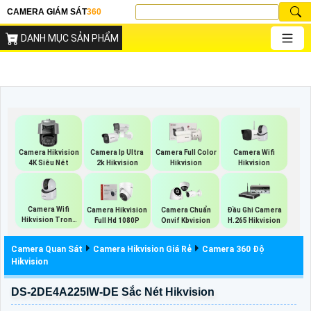
CAMERA GIÁM SÁT
360
DANH MỤC SẢN PHẨM
Camera Wifi
Camera Hikvision
Camera Ip Ultra
Camera Full Color
Hikvision
4K Siêu Nét
2k Hikvision
Hikvision
Camera Wifi
Camera Hikvision
Camera Chuẩn
Đầu Ghi Camera
Hikvision Trong
Full Hd 1080P
Onvif Kbvision
H.265 Hikvision
Nhà
Camera Quan Sát
Camera Hikvision Giá Rẻ
Camera 360 Độ
Hikvision
DS-2DE4A225IW-DE Sắc Nét Hikvision