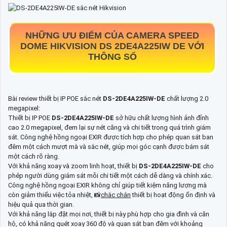
NHỮNG ƯU ĐIỂM CỦA CAMERA SPEED
DOME HIKVISION DS 2DE4A225IW DE VỚI
THÔNG SỐ
Bài review thiết bị IP POE sắc nét
DS-2DE4A225IW-DE
chất lượng 2.0
megapixel:
Thiết bị IP POE
DS-2DE4A225IW-DE
sở hữu chất lượng hình ảnh đỉnh
cao 2.0 megapixel, đem lại sự nét căng và chi tiết trong quá trình giám
sát. Công nghệ hồng ngoại EXIR được tích hợp cho phép quan sát ban
đêm một cách mượt mà và sắc nét, giúp mọi góc cạnh được bám sát
một cách rõ ràng.
Với khả năng xoay và zoom linh hoạt, thiết bị
DS-2DE4A225IW-DE
cho
phép người dùng giám sát mỗi chi tiết một cách dễ dàng và chính xác.
Công nghệ hồng ngoại EXIR không chỉ giúp tiết kiệm năng lượng mà
còn giảm thiểu việc tỏa nhiệt, 📸
chắc chắn
thiết bị hoạt động ổn định và
hiệu quả qua thời gian.
Với khả năng lắp đặt mọi nơi, thiết bị này phù hợp cho gia đình và căn
hộ, có khả năng quét xoay 360 độ và quan sát ban đêm với khoảng