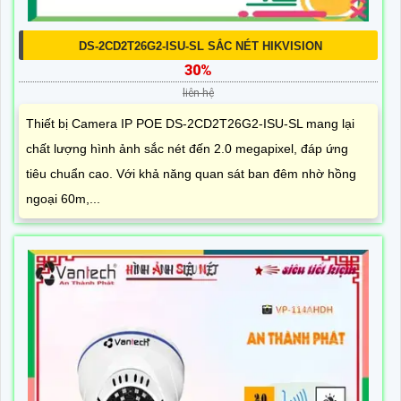
DS-2CD2T26G2-ISU-SL SẮC NÉT HIKVISION
30%
liên hệ
Thiết bị Camera IP POE DS-2CD2T26G2-ISU-SL mang lại
chất lượng hình ảnh sắc nét đến 2.0 megapixel, đáp ứng
tiêu chuẩn cao. Với khả năng quan sát ban đêm nhờ hồng
ngoại 60m,...