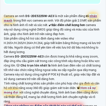
Camera an ninh
DS-2DE5225IW-AE3
là một sản phẩm đáng 📸
nhấn
mạnh
trong lĩnh vực camera an ninh. Với độ phân giải 2.0 MP, sản phẩm
cho ra hình ảnh rõ nét và sắc nét. ✔️
Đặc điểm chất lượng hơn
camera
này sử dụng công nghệ CMOS giúp tăng độ sáng và màu sắc của hình
ảnh, giúp cho hình ảnh trở nên sáng đẹp hơn.
Sản phẩm cũng hỗ trợ các định dạng nén video như
H.265+/H.265/H.264+/H.264, giúp tiết kiệm băng thông mạng và lưu trữ
dữ liệu. Người dùng có thể yên tâm về việc lưu trữ dữ liệu mà không lo
hết dung lượng.
Camera
DS-2DE5225IW-AE3
còn được trang bị khả năng xoay zoom,
đáp ứng nhu cầu giám sát trong các công trình xây dựng hoặc khu vực
rộng lớn. 🎲
Chú trọn lớn nhất là
hình ảnh ban đêm vẫn có chất lượng
tốt nhờ vào chức năng hồng ngoại siêu xa cấp nguồn qua dây mạng.
Camera này sử dụng công nghệ IP POE kỹ thuật số, giúp việc lắp đặt và
sử dụng camera trở nên dễ dàng hơn.
Tính năng chất lượng khác sản phẩm còn phù hợp cho gia đình và căn
hộ với khả năng xoay 360 độ giúp giám sát toàn diện. 📽
Hơn cả sự
mong đợi
với công nghệ chuyên dùng, hình ảnh ban đêm cũng được
cải thiện đáng kể, mang lại chất lượng hình ảnh chuyên nghiệp và rõ
ràng.
🔃
Dựa vào những ưu điểm của thiết bị này có thể nói
camera an