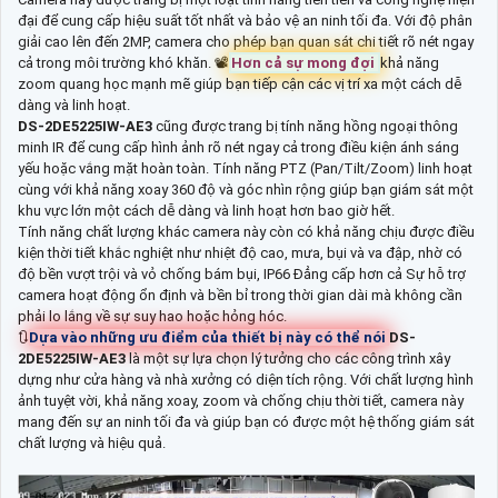
đại để cung cấp hiệu suất tốt nhất và bảo vệ an ninh tối đa. Với độ phân
giải cao lên đến 2MP, camera cho phép bạn quan sát chi tiết rõ nét ngay
cả trong môi trường khó khăn. 📽
Hơn cả sự mong đợi
khả năng
zoom quang học mạnh mẽ giúp bạn tiếp cận các vị trí xa một cách dễ
dàng và linh hoạt.
DS-2DE5225IW-AE3
cũng được trang bị tính năng hồng ngoại thông
minh IR để cung cấp hình ảnh rõ nét ngay cả trong điều kiện ánh sáng
yếu hoặc vắng mặt hoàn toàn. Tính năng PTZ (Pan/Tilt/Zoom) linh hoạt
cùng với khả năng xoay 360 độ và góc nhìn rộng giúp bạn giám sát một
khu vực lớn một cách dễ dàng và linh hoạt hơn bao giờ hết.
Tính năng chất lượng khác camera này còn có khả năng chịu được điều
kiện thời tiết khắc nghiệt như nhiệt độ cao, mưa, bụi và va đập, nhờ có
độ bền vượt trội và vỏ chống bám bụi, IP66 Đẳng cấp hơn cả Sự hỗ trợ
camera hoạt động ổn định và bền bỉ trong thời gian dài mà không cần
phải lo lắng về sự suy hao hoặc hỏng hóc.
🔃
Dựa vào những ưu điểm của thiết bị này có thể nói
DS-
2DE5225IW-AE3
là một sự lựa chọn lý tưởng cho các công trình xây
dựng như cửa hàng và nhà xưởng có diện tích rộng. Với chất lượng hình
ảnh tuyệt vời, khả năng xoay, zoom và chống chịu thời tiết, camera này
mang đến sự an ninh tối đa và giúp bạn có được một hệ thống giám sát
chất lượng và hiệu quả.