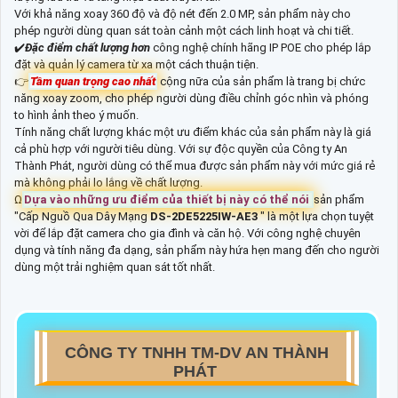
Với khả năng xoay 360 độ và độ nét đến 2.0 MP, sản phẩm này cho
phép người dùng quan sát toàn cảnh một cách linh hoạt và chi tiết.
✔️
Đặc điểm chất lượng hơn
công nghệ chính hãng IP POE cho phép lắp
đặt và quản lý camera từ xa một cách thuận tiện.
👉
Tầm quan trọng cao nhất
cộng nữa của sản phẩm là trang bị chức
năng xoay zoom, cho phép người dùng điều chỉnh góc nhìn và phóng
to hình ảnh theo ý muốn.
Tính năng chất lượng khác một ưu điểm khác của sản phẩm này là giá
cả phù hợp với người tiêu dùng. Với sự độc quyền của Công ty An
Thành Phát, người dùng có thể mua được sản phẩm này với mức giá rẻ
mà không phải lo lắng về chất lượng.
Ω
Dựa vào những ưu điểm của thiết bị này có thể nói
sản phẩm
"Cấp Nguồ Qua Dây Mạng
DS-2DE5225IW-AE3
" là một lựa chọn tuyệt
vời để lắp đặt camera cho gia đình và căn hộ. Với công nghệ chuyên
dụng và tính năng đa dạng, sản phẩm này hứa hẹn mang đến cho người
dùng một trải nghiệm quan sát tốt nhất.
CÔNG TY TNHH TM-DV AN THÀNH
PHÁT