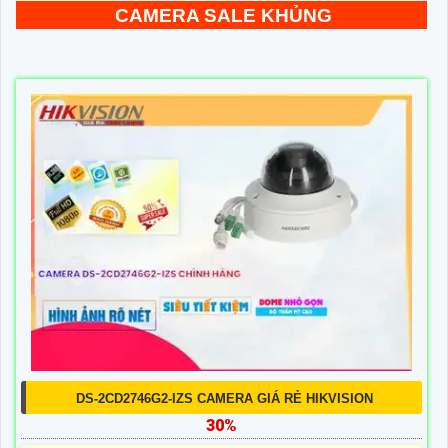
CAMERA SALE KHỦNG
DS-2CD2746G2-IZS CAMERA GIÁ RẺ HIKVISION
30%