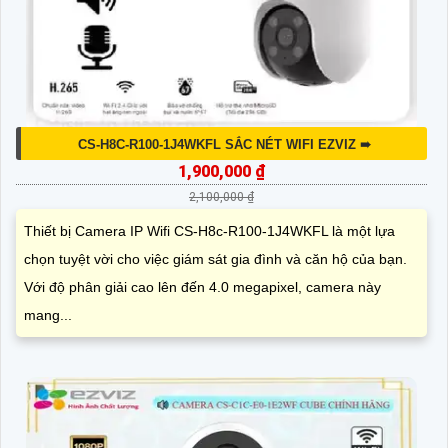
CS-H8C-R100-1J4WKFL SẮC NÉT WIFI EZVIZ ➠
1,900,000 ₫
2,100,000 ₫
Thiết bị Camera IP Wifi CS-H8c-R100-1J4WKFL là một lựa
chọn tuyệt vời cho việc giám sát gia đình và căn hộ của bạn.
Với độ phân giải cao lên đến 4.0 megapixel, camera này
mang...