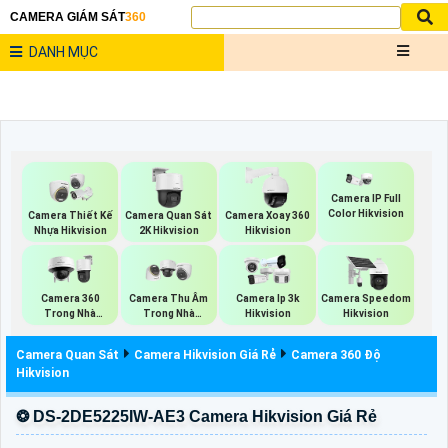
CAMERA GIÁM SÁT
360
DANH MỤC
Camera IP Full
Color Hikvision
Camera Thiết Kế
Camera Quan Sát
Camera Xoay 360
Nhựa Hikvision
2K Hikvision
Hikvision
Camera 360
Camera Thu Âm
Camera Ip 3k
Camera Speedom
Trong Nhà
Trong Nhà
Hikvision
Hikvision
Hikvision
Hikvision
Camera Quan Sát
Camera Hikvision Giá Rẻ
Camera 360 Độ
Hikvision
❂ DS-2DE5225IW-AE3 Camera Hikvision Giá Rẻ