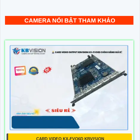
CAMERA NỔI BẬT THAM KHẢO
CARD VIDEO KX-FVO6D KBVISION