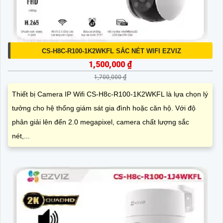
CS-H8C-R100-1K2WKFL SẮC NÉT WIFI EZVIZ
1,500,000 ₫
1,700,000 ₫
Thiết bị Camera IP Wifi CS-H8c-R100-1K2WKFL là lựa chọn lý
tưởng cho hệ thống giám sát gia đình hoặc căn hộ. Với độ
phân giải lên đến 2.0 megapixel, camera chất lượng sắc
nét,...