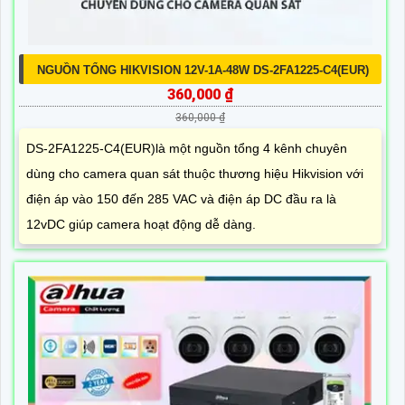
NGUỒN TỔNG HIKVISION 12V-1A-48W DS-2FA1225-C4(EUR)
360,000 ₫
360,000 ₫
DS-2FA1225-C4(EUR)là một nguồn tổng 4 kênh chuyên
dùng cho camera quan sát thuộc thương hiệu Hikvision với
điện áp vào 150 đến 285 VAC và điện áp DC đầu ra là
12vDC giúp camera hoạt động dễ dàng.