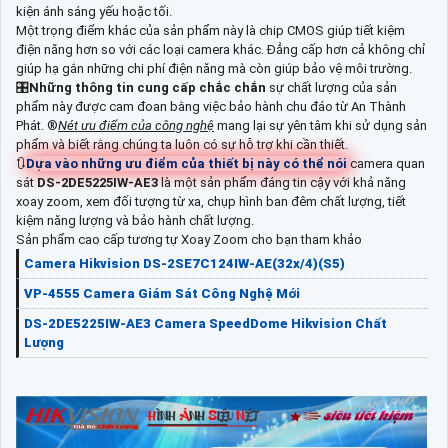
kiện ánh sáng yếu hoặc tối.
Một trọng điểm khác của sản phẩm này là chip CMOS giúp tiết kiệm
điện năng hơn so với các loại camera khác. Đẳng cấp hơn cả không chỉ
giúp hạ gắn những chi phí điện năng mà còn giúp bảo vệ môi trường.
🎛
Những thông tin cung cấp chắc chắn
sự chất lượng của sản
phẩm này được cam đoan bằng việc bảo hành chu đáo từ An Thành
Phát. ®️
Nét ưu điểm của công nghệ
mang lại sự yên tâm khi sử dụng sản
phẩm và biết rằng chúng ta luôn có sự hỗ trợ khi cần thiết.
🔃
Dựa vào những ưu điểm của thiết bị này có thể nói
camera quan
sát
DS-2DE5225IW-AE3
là một sản phẩm đáng tin cậy với khả năng
xoay zoom, xem đối tượng từ xa, chụp hình ban đêm chất lượng, tiết
kiệm năng lượng và bảo hành chất lượng.
Sản phẩm cao cấp tương tự Xoay Zoom cho bạn tham khảo
Camera Hikvision DS-2SE7C124IW-AE(32x/4)(S5)
VP-4555 Camera Giám Sát Công Nghệ Mới
DS-2DE5225IW-AE3 Camera SpeedDome Hikvision Chất
Lượng