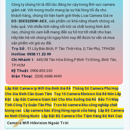
Công ty chúng tôi là đối tác đáng tin cậy trong lĩnh vực camera
giám sát. Với mong muốn mang lại sự hài lòng tối đa cho
khách hàng, chúng tôi hân hạnh giới thiệu Loại Camera Giá re
DS-2DE5225IW-AE3
, sản phẩm có khả năng nhanh chóng và
hiệu quả. Với nhiều tính năng nổi trội và chất lượng hình ảnh
cao, chúng tôi cam kết mang đến sự hỗ trợ tốt nhất cho bạn.
Hãy liên hệ với chúng tôi ngay hôm nay để được tư vấn và mua
sản phẩm với giá ưu đãi.
Trụ Sở:
51 Lũy Bán Bích, P. Tân Thới Hòa, Q.Tân Phú, TP.HCM
Hotline: 0938.11.23.99
Chi Nhánh 1:
445/38 Tân Hòa Đông,P Bình Trị Đông, Bình Tân,
TP HCM
Kỹ Thuật:
0906.855.330
Điện Thoại:
(028) 6688.4949
Lắp Đặt Camera Ip Wifi Gia Đình Giá Rẻ
Thông Số Camera Phù Hợp
Cho Gia Đình Cần Quan Tâm
Top 10 Camera Kbvision Giá Rẻ Nên Lắp
Đặt
Lắp Đặt Camera Giám Sát Cho Kho Xưởng Giá Rẻ
Bảo Trì Máy
Tính Công Ty Quận Tân Phú
Trọn bộ camera khu công nghiệp chất
lượng cao
Lắp camera báo động hồng ngoài cửa hàng
Lắp Bộ Camera
An Ninh Chống Nước
Lắp Đặt Bộ Camera Cho Tiệm Vàng Độ Nét Cao
Camera Wifi Hikvision Ngoài Trời