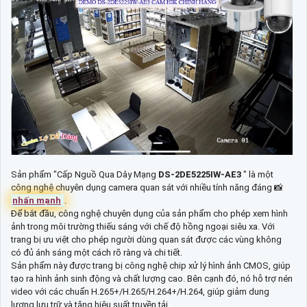
Sản phẩm "Cấp Nguồ Qua Dây Mạng
DS-2DE5225IW-AE3
" là một
công nghệ chuyên dụng camera quan sát với nhiều tính năng đáng 📸
nhấn mạnh
.
Để bắt đầu, công nghệ chuyên dụng của sản phẩm cho phép xem hình
ảnh trong môi trường thiếu sáng với chế độ hồng ngoại siêu xa. Với
trang bị ưu việt cho phép người dùng quan sát được các vùng không
có đủ ánh sáng một cách rõ ràng và chi tiết.
Sản phẩm này được trang bị công nghệ chip xử lý hình ảnh CMOS, giúp
tạo ra hình ảnh sinh động và chất lượng cao. Bên cạnh đó, nó hỗ trợ nén
video với các chuẩn H.265+/H.265/H.264+/H.264, giúp giảm dung
lượng lưu trữ và tăng hiệu suất truyền tải.