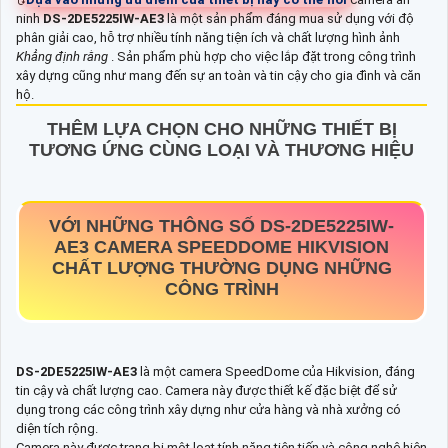
ninh
DS-2DE5225IW-AE3
là một sản phẩm đáng mua sử dụng với độ
phân giải cao, hỗ trợ nhiều tính năng tiện ích và chất lượng hình ảnh
Khẳng định rằng
. Sản phẩm phù hợp cho việc lắp đặt trong công trình
xây dựng cũng như mang đến sự an toàn và tin cậy cho gia đình và căn
hộ.
THÊM LỰA CHỌN CHO NHỮNG THIẾT BỊ
TƯƠNG ỨNG CÙNG LOẠI VÀ THƯƠNG HIỆU
VỚI NHỮNG THÔNG SỐ
DS-2DE5225IW-
AE3
CAMERA SPEEDDOME HIKVISION
CHẤT LƯỢNG THƯỜNG DỤNG NHỮNG
CÔNG TRÌNH
DS-2DE5225IW-AE3
là một camera SpeedDome của Hikvision, đáng
tin cậy và chất lượng cao. Camera này được thiết kế đặc biệt để sử
dụng trong các công trình xây dựng như cửa hàng và nhà xưởng có
diện tích rộng.
Camera này được trang bị một loạt tính năng tiên tiến và công nghệ hiện