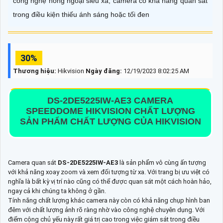
công nghệ hồng ngoại siêu xa, camera có khả năng quan sát
trong điều kiện thiếu ánh sáng hoặc tối đen
30%
Thương hiệu:
Hikvision
Ngày đăng:
12/19/2023 8:02:25 AM
DS-2DE5225IW-AE3
CAMERA
SPEEDDOME HIKVISION CHẤT LƯỢNG
SẢN PHẨM CHẤT LƯỢNG CỦA HIKVISION
Camera quan sát
DS-2DE5225IW-AE3
là sản phẩm vô cùng ấn tượng
với khả năng xoay zoom và xem đối tượng từ xa. Với trang bị ưu việt có
nghĩa là bất kỳ vị trí nào cũng có thể được quan sát một cách hoàn hảo,
ngay cả khi chúng ta không ở gần.
Tính năng chất lượng khác camera này còn có khả năng chụp hình ban
đêm với chất lượng ảnh rõ ràng nhờ vào công nghệ chuyên dụng. Với
điểm cộng chủ yếu này rất giá trị cao trong việc giám sát trong điều