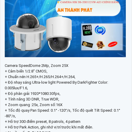
Camera SpeedDome 2Mp, Zoom 25X
+ Cảm biến 1/2.8" CMOS,
+ Chuấn nén H.265+/H.265/H.264+/H.264,
+ Độ nhạy sáng Ultra-low light Powered By DarkFighter Color:
0.005lux/F1.6,
+ Độ phân giải 1920*1080:30fps,
+ Tính năng 3D DNR, True WDR,
+ Zoom quang :25x, Zoom số:16X
+ Tốc độ quay Pan Speed: 0.1° -120°/s, Tốc độ quét Tilt Speed: 0.1°
-80°/s,
+ Hỗ trợ 300 điểm preset, 8 patrols, 4 pattern
+ Hỗ trợ Park Action, ghi nhớ vị trí trước khi mất điện.