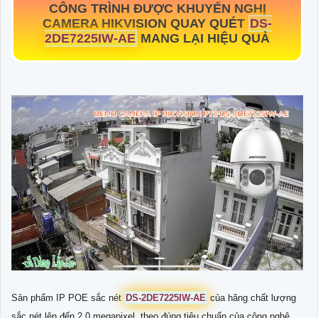
CÔNG TRÌNH ĐƯỢC KHUYẾN NGHỊ
CAMERA HIKVISION QUAY QUÉT
DS-
2DE7225IW-AE
MANG LẠI HIỆU QUẢ
Sản phẩm IP POE sắc nét
DS-2DE7225IW-AE
của hãng chất lượng
sắc nét lên đến 2.0 megapixel, theo đúng tiêu chuẩn của công nghệ