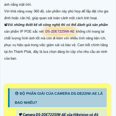
ánh nắng mặt trời.
Với khả năng xoay 360 độ, sản phẩm này phù hợp để lắp đặt cho gia
đình hoặc căn hộ, giúp quan sát toàn cảnh một cách linh hoạt.
📽
Vói những thiết kế về công nghệ thì có thể đánh giá sản phẩm
sản phẩm IP POE sắc nét
DS-2DE7225IW-AE
không chỉ mang lại
chất lượng hình ảnh tốt mà còn đi kèm với nhiều tính năng tiện ích,
phục vụ hiệu quả trong việc giám sát và bảo vệ. Cam kết chính hãng
tại An Thành Phát, đây là lựa chọn đáng tin cậy cho nhu cầu an ninh
của bạn.
😓 ĐỘ PHÂN GIẢI CỦA CAMERA DS-DE22IW-AE LÀ
BAO NHIÊU?
💖 Camera DS-2DE7225IW-AE của Hikvision có độ