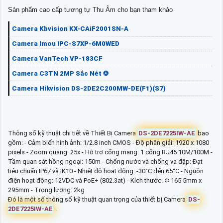
Sản phẩm cao cấp tương tự Thu Âm cho bạn tham khảo
Camera Kbvision KX-CAiF2001SN-A
Camera Imou IPC-S7XP-6M0WED
Camera VanTech VP-183CF
Camera C3TN 2MP Sắc Nét ❂
Camera Hikvision DS-2DE2C200MW-DE(F1)(S7)
Thông số kỹ thuật chi tiết về Thiết Bị Camera
DS-2DE7225IW-AE
bao
gồm: - Cảm biến hình ảnh: 1/2.8 inch CMOS - Độ phân giải: 1920 x 1080
pixels - Zoom quang: 25x - Hỗ trợ cổng mạng: 1 cổng RJ45 10M/100M -
Tầm quan sát hồng ngoại: 150m - Chống nước và chống va đập: Đạt
tiêu chuẩn IP67 và IK10 - Nhiệt độ hoạt động: -30°C đến 65°C - Nguồn
điện hoạt động: 12VDC và PoE+ (802.3at) - Kích thước: Φ 165 5mm x
295mm - Trọng lượng: 2kg
Đó là một số thông số kỹ thuật quan trọng của thiết bị Camera
DS-
2DE7225IW-AE
.