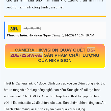
cho an ninh khu phố , an ninh kho xưởng , an ninh nhà
xường , an ninh công trình , siêu nét . .
30%
24,980,000 ₫
Thương hiệu:
Hikvision
Ngày đăng:
5/24/2024 10:34:59 AM
CAMERA HIKVISION QUAY QUÉT
DS-
2DE7225IW-AE
SẢN PHẨM CHẤT LƯỢNG
CỦA HIKVISION
Thiết bị Camera link_07 được đánh giá cao với ưu điểm trong việc thu
âm rõ ràng và sử dụng công nghệ ban đêm Starlight để tái tạo hình
ảnh sắc nét. Chip CMOS được tích hợp trong thiết bị giúp thu hình
với nhiều màu sắc và độ chính xác cao. Sản phẩm chính hãng của An
Thành Phát mang lại sự tin cậy và hiệu quả khi sử dụng.