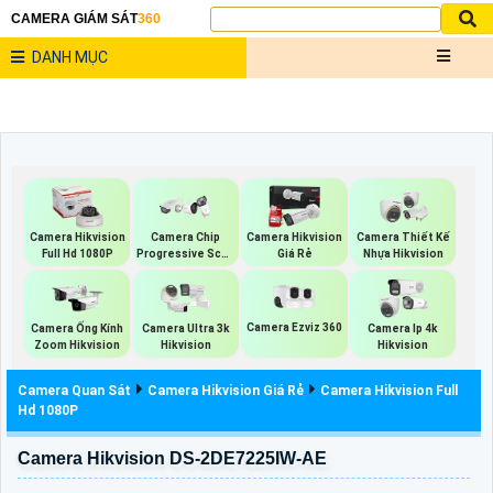
CAMERA GIÁM SÁT
360
DANH MỤC
Camera Hikvision
Camera Chip
Camera Hikvision
Camera Thiết Kế
Full Hd 1080P
Progressive Scan
Giá Rẻ
Nhựa Hikvision
CMOS Hikvision
Camera Ezviz 360
Camera Ống Kính
Camera Ultra 3k
Camera Ip 4k
Zoom Hikvision
Hikvision
Hikvision
Camera Quan Sát
Camera Hikvision Giá Rẻ
Camera Hikvision Full
Hd 1080P
Camera Hikvision DS-2DE7225IW-AE