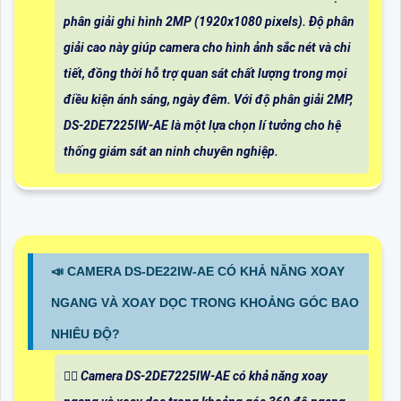
phân giải ghi hình 2MP (1920x1080 pixels). Độ phân
giải cao này giúp camera cho hình ảnh sắc nét và chi
tiết, đồng thời hỗ trợ quan sát chất lượng trong mọi
điều kiện ánh sáng, ngày đêm. Với độ phân giải 2MP,
DS-2DE7225IW-AE là một lựa chọn lí tưởng cho hệ
thống giám sát an ninh chuyên nghiệp.
📣 CAMERA DS-DE22IW-AE CÓ KHẢ NĂNG XOAY
NGANG VÀ XOAY DỌC TRONG KHOẢNG GÓC BAO
NHIÊU ĐỘ?
🙆‍♀️ Camera DS-2DE7225IW-AE có khả năng xoay