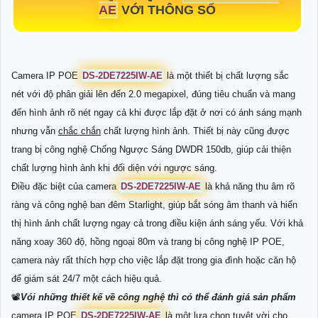
AE
VỚI THÔNG SỐ
Camera IP POE
DS-2DE7225IW-AE
là một thiết bị chất lượng sắc
nét với độ phân giải lên đến 2.0 megapixel, đúng tiêu chuẩn và mang
đến hình ảnh rõ nét ngay cả khi được lắp đặt ở nơi có ánh sáng mạnh
nhưng vẫn
chắc chắn
chất lượng hình ảnh. Thiết bị này cũng được
trang bị công nghệ Chống Ngược Sáng DWDR 150db, giúp cải thiện
chất lượng hình ảnh khi đối diện với ngược sáng.
Điều đặc biệt của camera
DS-2DE7225IW-AE
là khả năng thu âm rõ
ràng và công nghệ ban đêm Starlight, giúp bắt sóng âm thanh và hiển
thị hình ảnh chất lượng ngay cả trong điều kiện ánh sáng yếu. Với khả
năng xoay 360 độ, hồng ngoại 80m và trang bị công nghệ IP POE,
camera này rất thích hợp cho việc lắp đặt trong gia đình hoặc căn hộ
để giám sát 24/7 một cách hiệu quả.
📽
Vói những thiết kế về công nghệ thì có thể đánh giá sản phẩm
camera IP POE
DS-2DE7225IW-AE
là một lựa chọn tuyệt vời cho