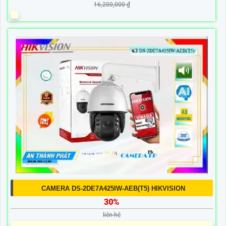
16,200,000 ₫
CAMERA DS-2DE7A425IW-AEB(T5) HIKVISION
30%
liên hệ