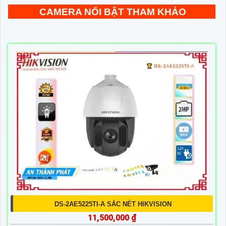
CAMERA NỔI BẬT THAM KHẢO
DS-2AE5225TI-A SẮC NÉT HIKVISION
11,500,000 ₫