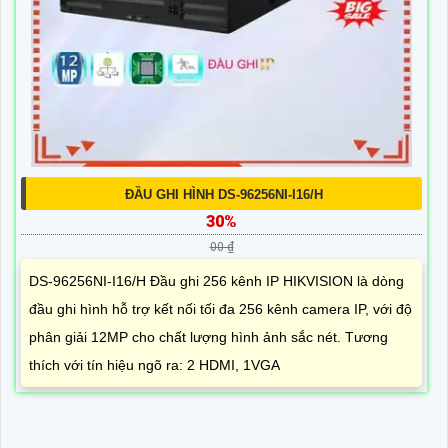
ĐẦU GHI HÌNH DS-96256NI-I16/H
30%
00 ₫
DS-96256NI-I16/H Đầu ghi 256 kênh IP HIKVISION là dòng
đầu ghi hình hỗ trợ kết nối tối đa 256 kênh camera IP, với độ
phân giải 12MP cho chất lượng hình ảnh sắc nét. Tương
thích với tín hiệu ngõ ra: 2 HDMI, 1VGA