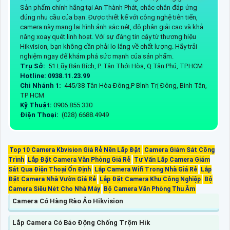
Sản phẩm chính hãng tại An Thành Phát, chắc chắn đáp ứng
đúng nhu cầu của bạn. Được thiết kế với công nghệ tiên tiến,
camera này mang lại hình ảnh sắc nét, độ phân giải cao và khả
năng xoay quét linh hoạt. Với sự đáng tin cậy từ thương hiệu
Hikvision, bạn không cần phải lo lắng về chất lượng. Hãy trải
nghiệm ngay để khám phá sức mạnh của sản phẩm.
Trụ Sở:
51 Lũy Bán Bích, P. Tân Thới Hòa, Q.Tân Phú, TP.HCM
Hotline: 0938.11.23.99
Chi Nhánh 1:
445/38 Tân Hòa Đông,P Bình Trị Đông, Bình Tân,
TP HCM
Kỹ Thuật:
0906.855.330
Điện Thoại:
(028) 6688.4949
Top 10 Camera Kbvision Giá Rẻ Nên Lắp Đặt
Camera Giám Sát Công
Trình
Lắp Đặt Camera Văn Phòng Giá Rẻ
Tư Vấn Lắp Camera Giám
Sát Qua Điện Thoại Ổn Định
Lắp Camera Wifi Trong Nhà Giá Rẻ
Lắp
Đặt Camera Nhà Vườn Giá Rẻ
Lắp Đặt Camera Khu Công Nghiệp
Bộ
Camera Siêu Nét Cho Nhà Máy
Bộ Camera Văn Phòng Thu Âm
Camera Có Hàng Rào Ảo Hikvision
Lắp Camera Có Báo Động Chống Trộm Hik