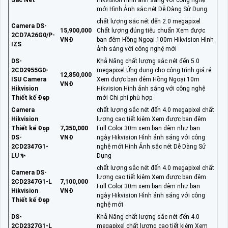
Sắc Nét
Hikvision Hình ảnh sáng với công nghệ
mới Hình Ảnh sắc nét Dễ Dàng Sử Dụng
chất lượng sắc nét đến 2.0 megapixel
Camera DS-
15,900,000
Chất lượng đúng tiêu chuẩn Xem được
2CD7A26G0/P-
VNĐ
ban đêm Hồng Ngoại 100m Hikvision Hình
IZS
ảnh sáng với công nghệ mới
DS-
Khả Năng chất lượng sắc nét đến 5.0
2CD2955G0-
megapixel Ứng dụng cho công trình giá rẻ
12,850,000
ISU Camera
Xem được ban đêm Hồng Ngoại 10m
VNĐ
Hikvision
Hikvision Hình ảnh sáng với công nghệ
Thiết kế Đẹp
mới Chi phí phù hợp
Camera
chất lượng sắc nét đến 4.0 megapixel chất
Hikvision
lượng cao tiết kiệm Xem được ban đêm
Thiết kế Đẹp
7,350,000
Full Color 30m xem ban đêm như ban
DS-
VNĐ
ngày Hikvision Hình ảnh sáng với công
2CD2347G1-
nghệ mới Hình Ảnh sắc nét Dễ Dàng Sử
LU ✨
Dụng
chất lượng sắc nét đến 4.0 megapixel chất
Camera DS-
lượng cao tiết kiệm Xem được ban đêm
2CD2347G1-L
7,100,000
Full Color 30m xem ban đêm như ban
Hikvision
VNĐ
ngày Hikvision Hình ảnh sáng với công
Thiết kế Đẹp
nghệ mới
DS-
Khả Năng chất lượng sắc nét đến 4.0
2CD2327G1-L
megapixel chất lượng cao tiết kiệm Xem