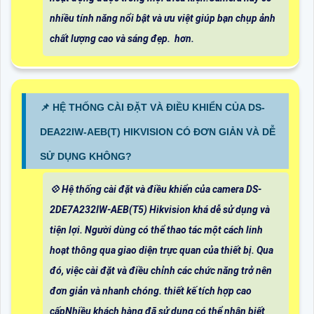
nhiều tính năng nổi bật và ưu việt giúp bạn chụp ảnh
chất lượng cao và sáng đẹp. hơn.
📌 HỆ THỐNG CÀI ĐẶT VÀ ĐIỀU KHIỂN CỦA DS-
DEA22IW-AEB(T) HIKVISION CÓ ĐƠN GIẢN VÀ DỄ
SỬ DỤNG KHÔNG?
💠 Hệ thống cài đặt và điều khiển của camera DS-
2DE7A232IW-AEB(T5) Hikvision khá dễ sử dụng và
tiện lợi. Người dùng có thể thao tác một cách linh
hoạt thông qua giao diện trực quan của thiết bị. Qua
đó, việc cài đặt và điều chỉnh các chức năng trở nên
đơn giản và nhanh chóng. thiết kế tích hợp cao
cấpNhiều khách hàng đã sử dụng có thể nhận biết