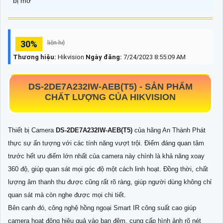
bị mờ
30%
liên hệ
Thương hiệu:
Hikvision
Ngày đăng:
7/24/2023 8:55:09 AM
DS-2DE7A232IW-AEB(T5) -
SẢN PHẨM
CHẤT LƯỢNG CỦA HIKVISION
Thiết bị Camera
DS-2DE7A232IW-AEB(T5)
của hãng An Thành Phát
thực sự ấn tượng với các tính năng vượt trội. Điểm đáng quan tâm
trước hết ưu điểm lớn nhất của camera này chính là khả năng xoay
360 độ, giúp quan sát mọi góc độ một cách linh hoạt. Đồng thời, chất
lượng âm thanh thu được cũng rất rõ ràng, giúp người dùng không chỉ
quan sát mà còn nghe được mọi chi tiết.
Bên cạnh đó, công nghệ hồng ngoại Smart IR công suất cao giúp
camera hoạt động hiệu quả vào ban đêm, cung cấp hình ảnh rõ nét