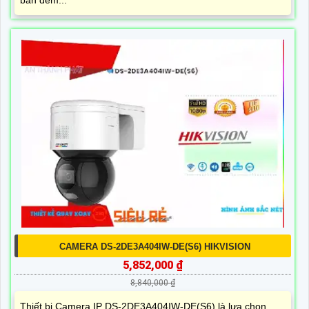
ban đêm...
CAMERA DS-2DE3A404IW-DE(S6) HIKVISION
5,852,000 ₫
8,840,000 ₫
Thiết bị Camera IP DS-2DE3A404IW-DE(S6) là lựa chọn