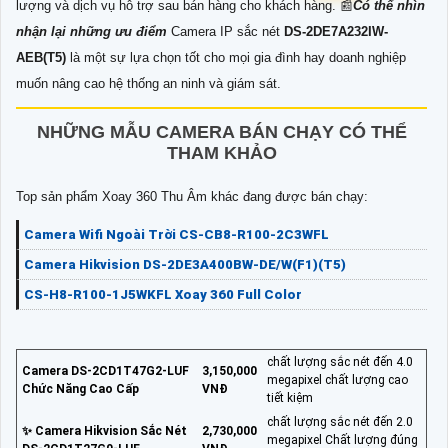
lượng và dịch vụ hỗ trợ sau bán hàng cho khách hàng. 📰
Có thể nhìn
nhận lại những ưu điểm
Camera IP sắc nét
DS-2DE7A232IW-
AEB(T5)
là một sự lựa chọn tốt cho mọi gia đình hay doanh nghiệp
muốn nâng cao hệ thống an ninh và giám sát.
NHỮNG MẪU CAMERA BÁN CHẠY CÓ THỂ
THAM KHẢO
Top sản phẩm Xoay 360 Thu Âm khác đang được bán chạy:
Camera Wifi Ngoài Trời CS-CB8-R100-2C3WFL
Camera Hikvision DS-2DE3A400BW-DE/W(F1)(T5)
CS-H8-R100-1J5WKFL Xoay 360 Full Color
chất lượng sắc nét đến 4.0
Camera DS-2CD1T47G2-LUF
3,150,000
megapixel chất lượng cao
Chức Năng Cao Cấp
VNĐ
tiết kiệm
chất lượng sắc nét đến 2.0
✨ Camera Hikvision Sắc Nét
2,730,000
megapixel Chất lượng đúng