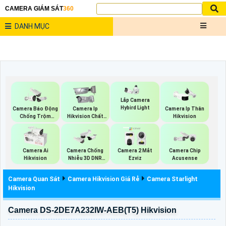
CAMERA GIÁM SÁT
360
DANH MỤC
Lắp Camera
Hybird Light
Camera Báo Động
Camera Ip
Camera Ip Thân
Chống Trộm
Hikvision Chất
Hikvision
Hikvision
Lượng
Camera Ai
Camera Chống
Camera 2 Mắt
Camera Chip
Hikvision
Nhiễu 3D DNR
Ezviz
Acusense
Hikvison
Camera Quan Sát
Camera Hikvision Giá Rẻ
Camera Starlight
Hikvision
Camera DS-2DE7A232IW-AEB(T5) Hikvision