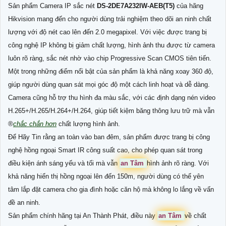
Sản phẩm Camera IP sắc nét
DS-2DE7A232IW-AEB(T5)
của hãng
Hikvision mang đến cho người dùng trải nghiệm theo dõi an ninh chất
lượng với độ nét cao lên đến 2.0 megapixel. Với việc được trang bị
công nghệ IP không bị giảm chất lượng, hình ảnh thu được từ camera
luôn rõ ràng, sắc nét nhờ vào chip Progressive Scan CMOS tiên tiến.
Một trong những điểm nổi bật của sản phẩm là khả năng xoay 360 độ,
giúp người dùng quan sát mọi góc độ một cách linh hoạt và dễ dàng.
Camera cũng hỗ trợ thu hình đa màu sắc, với các định dạng nén video
H.265+/H.265/H.264+/H.264, giúp tiết kiệm băng thông lưu trữ mà vẫn
®️
chắc chắn hơn
chất lượng hình ảnh.
Để Hãy Tin rằng an toàn vào ban đêm, sản phẩm được trang bị công
nghệ hồng ngoại Smart IR công suất cao, cho phép quan sát trong
điều kiện ánh sáng yếu và tối mà vẫn
an Tâm
hình ảnh rõ ràng. Với
khả năng hiển thị hồng ngoại lên đến 150m, người dùng có thể yên
tâm lắp đặt camera cho gia đình hoặc căn hộ mà không lo lắng về vấn
đề an ninh.
Sản phẩm chính hãng tại An Thành Phát, điều này
an Tâm
về chất