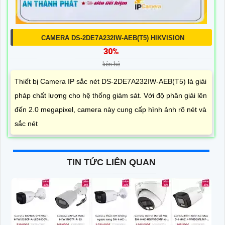
CAMERA DS-2DE7A232IW-AEB(T5) HIKVISION
30%
liên hệ
Thiết bị Camera IP sắc nét DS-2DE7A232IW-AEB(T5) là giải
pháp chất lượng cho hệ thống giám sát. Với độ phân giải lên
đến 2.0 megapixel, camera này cung cấp hình ảnh rõ nét và
sắc nét
TIN TỨC LIÊN QUAN