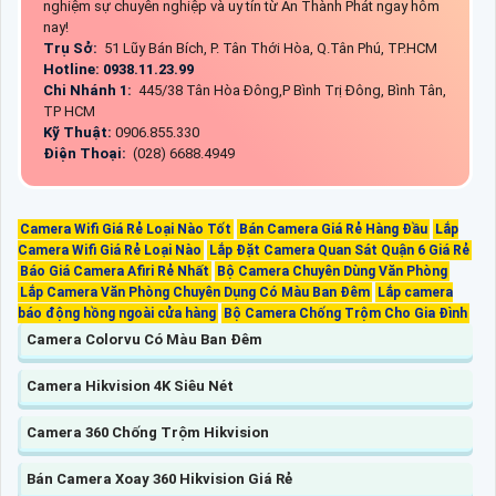
nghiệm sự chuyên nghiệp và uy tín từ An Thành Phát ngay hôm
nay!
Trụ Sở:
51 Lũy Bán Bích, P. Tân Thới Hòa, Q.Tân Phú, TP.HCM
Hotline: 0938.11.23.99
Chi Nhánh 1:
445/38 Tân Hòa Đông,P Bình Trị Đông, Bình Tân,
TP HCM
Kỹ Thuật:
0906.855.330
Điện Thoại:
(028) 6688.4949
Camera Wifi Giá Rẻ Loại Nào Tốt
Bán Camera Giá Rẻ Hàng Đầu
Lắp
Camera Wifi Giá Rẻ Loại Nào
Lắp Đặt Camera Quan Sát Quận 6 Giá Rẻ
Báo Giá Camera Afiri Rẻ Nhất
Bộ Camera Chuyên Dùng Văn Phòng
Lắp Camera Văn Phòng Chuyên Dụng Có Màu Ban Đêm
Lắp camera
báo động hồng ngoài cửa hàng
Bộ Camera Chống Trộm Cho Gia Đình
Camera Colorvu Có Màu Ban Đêm
Camera Hikvision 4K Siêu Nét
Camera 360 Chống Trộm Hikvision
Bán Camera Xoay 360 Hikvision Giá Rẻ