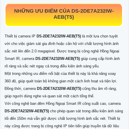
NHỮNG ƯU ĐIỂM CỦA
DS-2DE7A232IW-
AEB(T5)
Thiết bị camera IP
DS-2DE7A232IW-AEB(T5)
là một lựa chọn tuyệt
vời cho việc giám sát gia đình hoặc căn hộ với chất lượng hình ảnh
sắc nét lên đến 2.0 megapixel. Được trang bị công nghệ Hồng Ngoại
Smart IR, camera
DS-2DE7A232IW-AEB(T5)
giúp cung cấp hình ảnh
rõ ràng và sắc nét ngay cả trong điều kiện ánh sáng yếu.
Một trong những ưu điểm nổi bật của thiết bị này là khả năng xoay
360 độ, giúp quét toàn bộ không gian một cách linh hoạt và tiện lợi.
Đồng thời, camera
DS-2DE7A232IW-AEB(T5)
cũng thu âm rõ ràng,
giúp người dùng nghe và quan sát một cách tổng thể.
Với công nghệ ban đêm Hồng Ngoại Smart IR công suất cao, camera
DS-2DE7A232IW-AEB(T5)
cho phép quan sát trong điều kiện ánh sáng
tối đến 150m mà vẫn giữ được chất lượng hình ảnh sắc nét. Thiết bị
này cũng được trang bị công nghệ IP tiên tiến giúp truyền tải dữ liệu