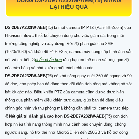
DÙNG
DS-2DE7A232IW-AEB(T5)
MANG
LẠI HIỆU QUẢ
DS-2DE7A232IW-AEB(T5)
là một camera IP PTZ (Pan-Tilt-Zoom) của
Hikvision, được thiết kế chuyên dụng cho việc giám sát trong môi
trường công nghiệp và xây dựng. Với độ phân giải cao 2MP
(1920x1080) và khẩu độ F1.6-F3.5, camera này cung cấp hình ảnh sắc
nét và chi tiết, ®️
chắc chắn hơn
rằng bạn có thể quan sát mọi góc độ
của cửa hàng và nhà xưởng một cách chính xác.
DS-2DE7A232IW-AEB(T5)
có khả năng quay quét 360 độ ngang và 90
độ dọc, cho phép bạn dễ dàng theo dõi diện tích rộng mà không bỏ sót
bất kỳ góc nào. Điều khiển PTZ của camera cũng được thực hiện
thông qua phần mềm điều khiển trực quan, giúp bạn dễ dàng điều
chỉnh góc nhìn và thu phóng mà không cần phải tới camera trực tiếp.
🤴
Nét giá trị đánh giá cao hơn
DS-2DE7A232IW-AEB(T5)
còn tích
hợp nhiều tính năng thông minh như cảnh báo chuyển động, chống
ngược sáng, hỗ trợ thẻ nhớ MicroSD lên đến 256GB và hỗ trợ công