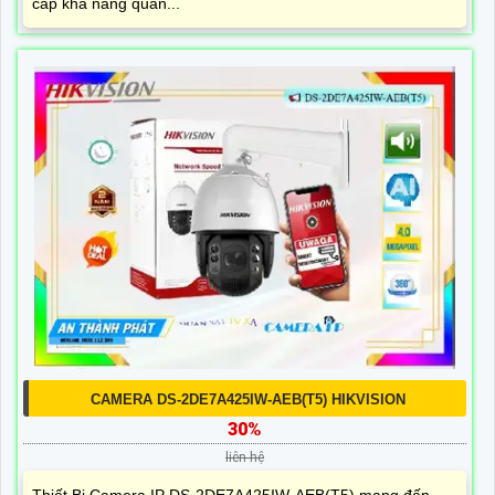
cấp khả năng quan...
CAMERA DS-2DE7A425IW-AEB(T5) HIKVISION
30%
liên hệ
Thiết Bị Camera IP DS-2DE7A425IW-AEB(T5) mang đến