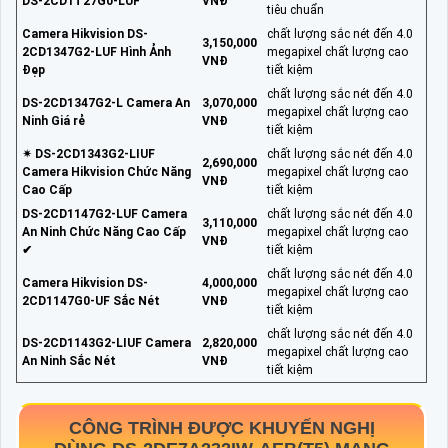
DS-2CD1T27G0-LUF
VNĐ
tiêu chuẩn
Camera Hikvision DS-
chất lượng sắc nét đến 4.0
3,150,000
2CD1347G2-LUF Hình Ảnh
megapixel chất lượng cao
VNĐ
Đẹp
tiết kiệm
chất lượng sắc nét đến 4.0
DS-2CD1347G2-L Camera An
3,070,000
megapixel chất lượng cao
Ninh Giá rẻ
VNĐ
tiết kiệm
✴ DS-2CD1343G2-LIUF
chất lượng sắc nét đến 4.0
2,690,000
Camera Hikvision Chức Năng
megapixel chất lượng cao
VNĐ
Cao Cấp
tiết kiệm
DS-2CD1147G2-LUF Camera
chất lượng sắc nét đến 4.0
3,110,000
An Ninh Chức Năng Cao Cấp
megapixel chất lượng cao
VNĐ
✔
tiết kiệm
chất lượng sắc nét đến 4.0
Camera Hikvision DS-
4,000,000
megapixel chất lượng cao
2CD1147G0-UF Sắc Nét
VNĐ
tiết kiệm
chất lượng sắc nét đến 4.0
DS-2CD1143G2-LIUF Camera
2,820,000
megapixel chất lượng cao
An Ninh Sắc Nét
VNĐ
tiết kiệm
CÔNG TRÌNH ĐƯỢC KHUYẾN NGHỊ