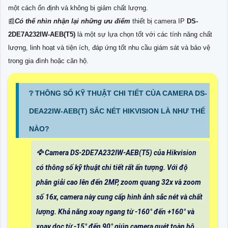
một cách ổn định và không bị giảm chất lượng.
📰
Có thể nhìn nhận lại những ưu điểm
thiết bị camera IP
DS-
2DE7A232IW-AEB(T5)
là một sự lựa chọn tốt với các tính năng chất
lượng, linh hoạt và tiện ích, đáp ứng tốt nhu cầu giám sát và bảo vệ
trong gia đình hoặc căn hộ.
❔ THÔNG SỐ KỸ THUẬT CHI TIẾT CỦA CAMERA DS-
DEA22IW-AEB(T) SẮC NÉT HIKVISION LÀ NHƯ THẾ
NÀO?
🦅 Camera DS-2DE7A232IW-AEB(T5) của Hikvision
có thông số kỹ thuật chi tiết rất ấn tượng. Với độ
phân giải cao lên đến 2MP, zoom quang 32x và zoom
số 16x, camera này cung cấp hình ảnh sắc nét và chất
lượng. Khả năng xoay ngang từ -160° đến +160° và
xoay dọc từ -15° đến 90° giúp camera quét toàn bộ