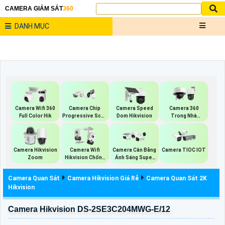
CAMERA GIÁM SÁT
360
DANH MỤC
Camera Wifi 360
Camera Chip
Camera Speed
Camera 360
Full Color Hik
Progressive Scan
Dom Hikvision
Trong Nhà
CMOS Hikvision
Hikvision
Camera Hikvision
Camera Wifi
Camera Cân Bằng
Camera TIOC IOT
Zoom
Hikvision Chống
Ánh Sáng Super
Trộm
Adapt
Camera Quan Sát
Camera Hikvision Giá Rẻ
Camera Quan Sát 2K
Hikvision
Camera Hikvision DS-2SE3C204MWG-E/12