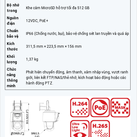
Bộ nhớ
Khe cắm MicroSD hỗ trợ tối đa 512 GB
trong
Nguồn
12VDC, PoE+
điện
Chuẩn
IP66 (Chống nước, bụi), bảo vệ chống sét lan truyền và quá áp
bảo vệ
Kích
311,5 mm × 223,5 mm × 156 mm
thước
Khối
1,37 kg
lượng
Chức
Phát hiện chuyển động, âm thanh, xâm nhập vùng, vượt ranh
năng
giới, liên kết FTP/NAS/thẻ nhớ, kích hoạt báo động hoặc các
thông
hành động PTZ.
minh