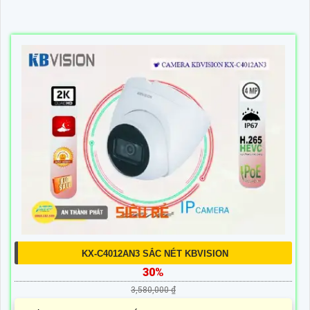
KX-C4012AN3 SẮC NÉT KBVISION
30%
3,580,000 ₫