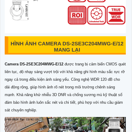
HÌNH ẢNH CAMERA DS-2SE3C204MWG-E/12
MANG LẠI
Camera DS-2SE3C204MWG-E/12
được trang bị cảm biến CMOS quét
liên tục, độ nhạy sáng vượt trội với khả năng ghi hình màu sắc rực rỡ
ngay cả trong điều kiện ánh sáng yếu. Công nghệ WDR 120 dB cho
dải động rộng, giúp hình ảnh rõ nét trong môi trường chênh sáng
mạnh. Khả năng khử nhiễu 3D DNR và chống sương mù kỹ thuật số
đảm bảo hình ảnh luôn sắc nét và chi tiết, phù hợp với nhu cầu giám
sát chuyên nghiệp.