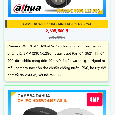
CAMERA WIFI 2 ỐNG KÍNH DH-P3D-3F-PV-P
2,635,500 ₫
3,765,000 ₫
Camera Wifi DH-P3D-3F-PV-P sở hữu ống kính kép với độ
phân giải 3MP (2304x1296), quay quét Pan 0°–352°, Tilt 0°–
90°, tầm chiếu sáng đến 40m với 4 đèn warm light. Ngoài ra,
mẫu camera này còn đạt chuẩn chống nước IP66, hỗ trợ thẻ
nhớ tối đa 256GB, kết nối Wi-Fi 2