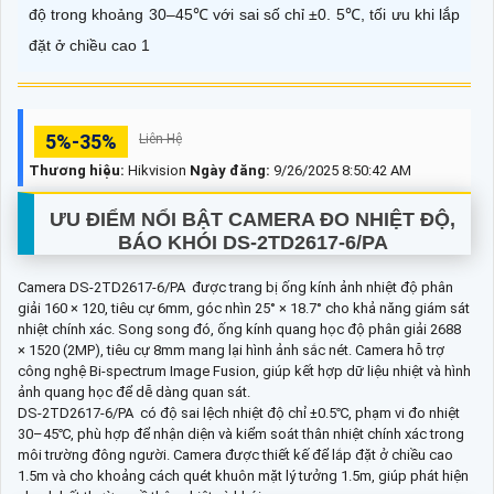
độ trong khoảng 30–45℃ với sai số chỉ ±0. 5℃, tối ưu khi lắp
đặt ở chiều cao 1
5%-35%
Liên Hệ
Thương hiệu:
Hikvision
Ngày đăng:
9/26/2025 8:50:42 AM
ƯU ĐIỂM NỔI BẬT CAMERA ĐO NHIỆT ĐỘ,
BÁO KHÓI DS-2TD2617-6/PA
Camera DS-2TD2617-6/PA được trang bị ống kính ảnh nhiệt độ phân
giải 160 × 120, tiêu cự 6mm, góc nhìn 25° × 18.7° cho khả năng giám sát
nhiệt chính xác. Song song đó, ống kính quang học độ phân giải 2688
× 1520 (2MP), tiêu cự 8mm mang lại hình ảnh sắc nét. Camera hỗ trợ
công nghệ Bi-spectrum Image Fusion, giúp kết hợp dữ liệu nhiệt và hình
ảnh quang học để dễ dàng quan sát.
DS-2TD2617-6/PA có độ sai lệch nhiệt độ chỉ ±0.5℃, phạm vi đo nhiệt
30–45℃, phù hợp để nhận diện và kiểm soát thân nhiệt chính xác trong
môi trường đông người. Camera được thiết kế để lắp đặt ở chiều cao
1.5m và cho khoảng cách quét khuôn mặt lý tưởng 1.5m, giúp phát hiện