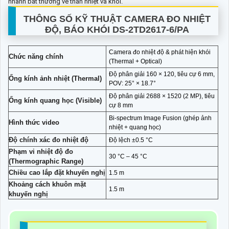
nhanh bất thường về thân nhiệt và khói.
THÔNG SỐ KỸ THUẬT CAMERA ĐO NHIỆT
ĐỘ, BÁO KHÓI DS-2TD2617-6/PA
Camera đo nhiệt độ & phát hiện khói
Chức năng chính
(Thermal + Optical)
Độ phân giải 160 × 120, tiêu cự 6 mm,
Ống kính ảnh nhiệt (Thermal)
POV: 25° × 18.7°
Độ phân giải 2688 × 1520 (2 MP), tiêu
Ống kính quang học (Visible)
cự 8 mm
Bi-spectrum Image Fusion (ghép ảnh
Hình thức video
nhiệt + quang học)
Độ chính xác đo nhiệt độ
Độ lệch ±0.5 °C
Phạm vi nhiệt độ đo
30 °C – 45 °C
(Thermographic Range)
Chiều cao lắp đặt khuyến nghị
1.5 m
Khoảng cách khuôn mặt
1.5 m
khuyến nghị