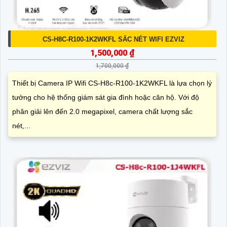
CS-H8C-R100-1K2WKFL SẮC NÉT WIFI EZVIZ
1,500,000 ₫
1,700,000 ₫
Thiết bị Camera IP Wifi CS-H8c-R100-1K2WKFL là lựa chọn lý
tưởng cho hệ thống giám sát gia đình hoặc căn hộ. Với độ
phân giải lên đến 2.0 megapixel, camera chất lượng sắc
nét,...