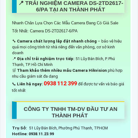
📍 TRẢI NGHIỆM CAMERA DS-2TD2617-
6/PA TẠI AN THÀNH PHÁT
Nhanh Chân Lựa Chọn Các Mẫu Camera Đang Có Giá Sale
Tốt Nhất: Camera DS-2TD2617-6/PA
🔧
Camera chất lượng lắp đặt nhanh chóng
– bảo vệ hiệu
quả mọi công trình từ nhà riêng đến văn phòng, cơ sở kinh
doanh
📍
Địa chỉ trải nghiệm trực tiếp:
51 Lũy Bán Bích, P. Phú
Thạnh, TP. Hồ Chí Minh
🛒
Tham khảo thêm nhiều mẫu Camera Hikvision
phù hợp
nhu cầu giám sát đa dạng
0938 112 399
📞
Liên hệ ngay:
để được tư vấn và báo giá
tốt nhất
CÔNG TY TNHH TM-DV ĐẦU TƯ AN
THÀNH PHÁT
Trụ Sở:
51 Lũy Bán Bích, Phường Phú Thạnh, TP.HCM
Hotline: 0938.11.23.99