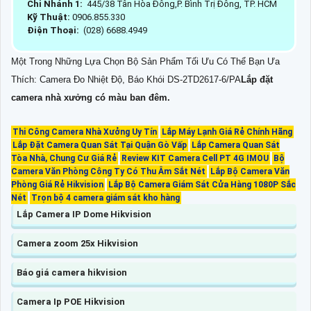
Chi Nhánh 1:
445/38 Tân Hòa Đông,P. Bình Trị Đông, TP. HCM
Kỹ Thuật:
0906.855.330
Điện Thoại:
(028) 6688.4949
Một Trong Những Lựa Chọn Bộ Sản Phẩm Tối Ưu Có Thể Bạn Ưa
Thích: Camera Đo Nhiệt Độ, Báo Khói DS-2TD2617-6/PA
Lắp đặt
camera nhà xưởng có màu ban đêm.
Thi Công Camera Nhà Xưởng Uy Tín
Lắp Máy Lạnh Giá Rẻ Chính Hãng
Lắp Đặt Camera Quan Sát Tại Quận Gò Vấp
Lắp Camera Quan Sát
Tòa Nhà, Chung Cư Giá Rẻ
Review KIT Camera Cell PT 4G IMOU
Bộ
Camera Văn Phòng Công Ty Có Thu Âm Sắt Nét
Lắp Bộ Camera Văn
Phòng Giá Rẻ Hikvision
Lắp Bộ Camera Giám Sát Cửa Hàng 1080P Sắc
Nét
Trọn bộ 4 camera giám sát kho hàng
Lắp Camera IP Dome Hikvision
Camera zoom 25x Hikvision
Báo giá camera hikvision
Camera Ip POE Hikvision