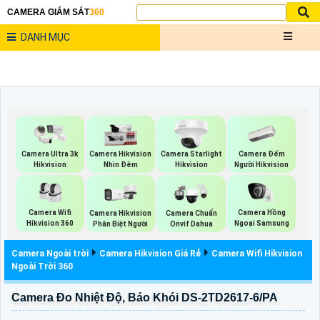
CAMERA GIÁM SÁT
360
DANH MỤC
Camera Đếm
Camera Ultra 3k
Camera Hikvision
Camera Starlight
Người Hikvision
Hikvision
Nhìn Đêm
Hikvision
Camera Wifi
Camera Hồng
Camera Hikvision
Camera Chuẩn
Hikvision 360
Ngoại Samsung
Phân Biệt Người
Onvif Dahua
Camera Ngoài trời
Camera Hikvision Giá Rẻ
Camera Wifi Hikvision
Ngoài Trời 360
Camera Đo Nhiệt Độ, Báo Khói DS-2TD2617-6/PA