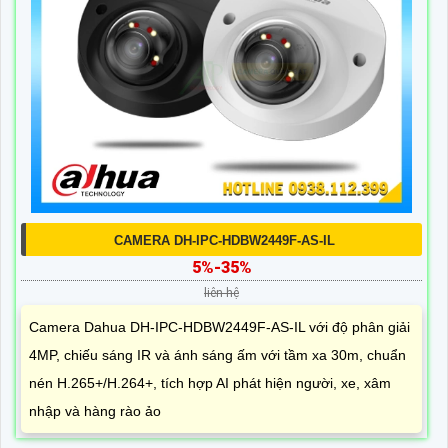
CAMERA DH-IPC-HDBW2449F-AS-IL
5%-35%
liên hệ
Camera Dahua DH-IPC-HDBW2449F-AS-IL với độ phân giải
4MP, chiếu sáng IR và ánh sáng ấm với tầm xa 30m, chuẩn
nén H.265+/H.264+, tích hợp AI phát hiện người, xe, xâm
nhập và hàng rào ảo