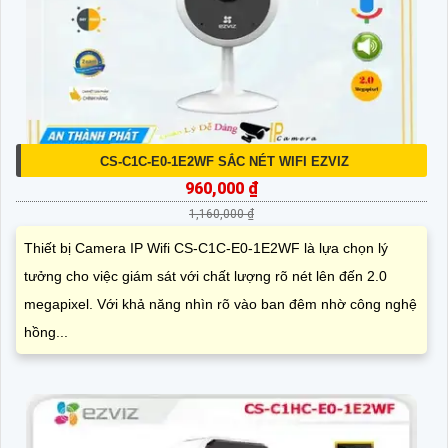
CS-C1C-E0-1E2WF SẮC NÉT WIFI EZVIZ
960,000 ₫
1,160,000 ₫
Thiết bị Camera IP Wifi CS-C1C-E0-1E2WF là lựa chọn lý
tưởng cho việc giám sát với chất lượng rõ nét lên đến 2.0
megapixel. Với khả năng nhìn rõ vào ban đêm nhờ công nghệ
hồng...