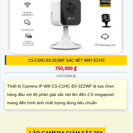
CS-C1HC-E0-1E2WF SẮC NÉT WIFI EZVIZ
750,000 ₫
1,077,000 ₫
Thiết bị Camera IP Wifi CS-C1HC-E0-1E2WF là lựa chọn
hàng đầu với độ phân giải sắc nét lên đến 2.0 megapixel,
mang đến hình ảnh chất lượng đúng tiêu chuẩn