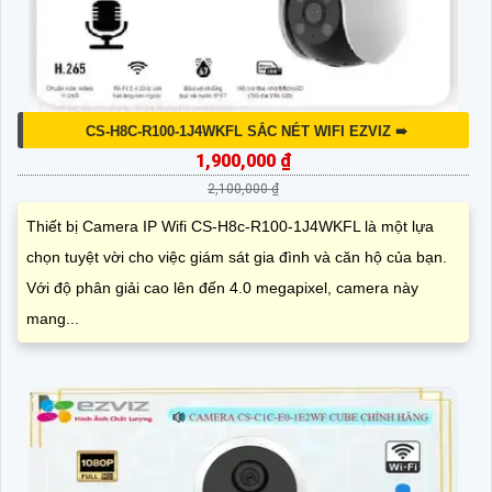
CS-H8C-R100-1J4WKFL SẮC NÉT WIFI EZVIZ ➠
1,900,000 ₫
2,100,000 ₫
Thiết bị Camera IP Wifi CS-H8c-R100-1J4WKFL là một lựa
chọn tuyệt vời cho việc giám sát gia đình và căn hộ của bạn.
Với độ phân giải cao lên đến 4.0 megapixel, camera này
mang...