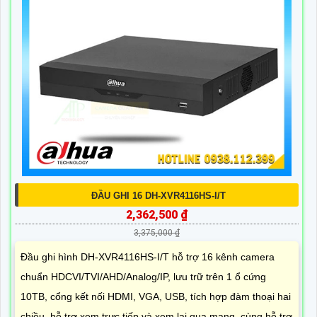
ĐẦU GHI 16 DH-XVR4116HS-I/T
2,362,500 ₫
3,375,000 ₫
Đầu ghi hình DH-XVR4116HS-I/T hỗ trợ 16 kênh camera
chuẩn HDCVI/TVI/AHD/Analog/IP, lưu trữ trên 1 ổ cứng
10TB, cổng kết nối HDMI, VGA, USB, tích hợp đàm thoại hai
chiều, hỗ trợ xem trực tiếp và xem lại qua mạng, cùng hỗ trợ