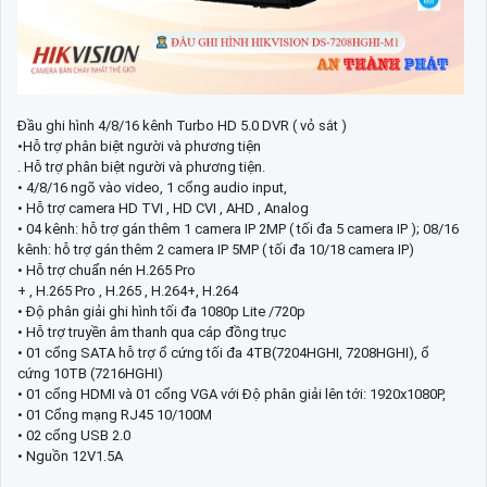
Đầu ghi hình 4/8/16 kênh Turbo HD 5.0 DVR ( vỏ sắt )
•Hỗ trợ phân biệt người và phương tiện
. Hỗ trợ phân biệt người và phương tiện.
• 4/8/16 ngõ vào video, 1 cổng audio input,
• Hỗ trợ camera HD TVI , HD CVI , AHD , Analog
• 04 kênh: hỗ trợ gán thêm 1 camera IP 2MP ( tối đa 5 camera IP ); 08/16
kênh: hỗ trợ gán thêm 2 camera IP 5MP ( tối đa 10/18 camera IP)
• Hỗ trợ chuẩn nén H.265 Pro
+ , H.265 Pro , H.265 , H.264+, H.264
• Độ phân giải ghi hình tối đa 1080p Lite /720p
• Hỗ trợ truyền âm thanh qua cáp đồng trục
• 01 cổng SATA hỗ trợ ổ cứng tối đa 4TB(7204HGHI, 7208HGHI), ổ
cứng 10TB (7216HGHI)
• 01 cổng HDMI và 01 cổng VGA với Độ phân giải lên tới: 1920x1080P,
• 01 Cổng mạng RJ45 10/100M
• 02 cổng USB 2.0
• Nguồn 12V1.5A