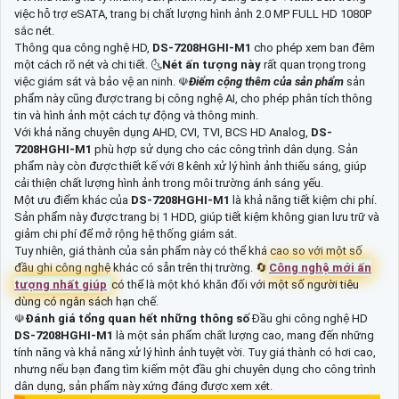
việc hỗ trợ eSATA, trang bị chất lượng hình ảnh 2.0 MP FULL HD 1080P
sắc nét.
Thông qua công nghệ HD,
DS-7208HGHI-M1
cho phép xem ban đêm
một cách rõ nét và chi tiết. 🌜
Nét ấn tượng này
rất quan trọng trong
việc giám sát và bảo vệ an ninh. ☫
Điểm cộng thêm của sản phẩm
sản
phẩm này cũng được trang bị công nghệ AI, cho phép phân tích thông
tin và hình ảnh một cách tự động và thông minh.
Với khả năng chuyên dụng AHD, CVI, TVI, BCS HD Analog,
DS-
7208HGHI-M1
phù hợp sử dụng cho các công trình dân dụng. Sản
phẩm này còn được thiết kế với 8 kênh xử lý hình ảnh thiếu sáng, giúp
cải thiện chất lượng hình ảnh trong môi trường ánh sáng yếu.
Một ưu điểm khác của
DS-7208HGHI-M1
là khả năng tiết kiệm chi phí.
Sản phẩm này được trang bị 1 HDD, giúp tiết kiệm không gian lưu trữ và
giảm chi phí để mở rộng hệ thống giám sát.
Tuy nhiên, giá thành của sản phẩm này có thể khá cao so với một số
đầu ghi công nghệ khác có sẵn trên thị trường. 🔄
Công nghệ mới ấn
tượng nhất giúp
có thể là một khó khăn đối với một số người tiêu
dùng có ngân sách hạn chế.
☫
Đánh giá tổng quan hết những thông số
Đầu ghi công nghệ HD
DS-7208HGHI-M1
là một sản phẩm chất lượng cao, mang đến những
tính năng và khả năng xử lý hình ảnh tuyệt vời. Tuy giá thành có hơi cao,
nhưng nếu bạn đang tìm kiếm một đầu ghi chuyên dụng cho công trình
dân dụng, sản phẩm này xứng đáng được xem xét.