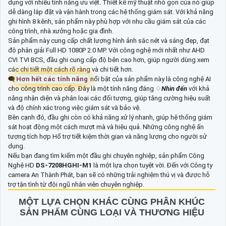
dụng với nhiều tính năng ưu việt. Thiết kế mỹ thuật nhỏ gọn của nó giúp
dễ dàng lắp đặt và vận hành trong các hệ thống giám sát. Với khả năng
ghi hình 8 kênh, sản phẩm này phù hợp với nhu cầu giám sát của các
công trình, nhà xưởng hoặc gia đình.
Sản phẩm này cung cấp chất lượng hình ảnh sắc nét và sáng đẹp, đạt
độ phân giải Full HD 1080P 2.0 MP. Với công nghệ mới nhất như AHD
CVI TVI BCS, đầu ghi cung cấp độ bên cao hơn, giúp người dùng xem
các chi tiết một cách rõ ràng và chi tiết hơn.
🗨️
Hơn hết các tính năng
nổi bật của sản phẩm này là công nghệ AI
cho công trình cao cấp. Đây là một tính năng đáng ♢
Nhìn đến
với khả
năng nhận diện và phân loại các đối tượng, giúp tăng cường hiệu suất
và độ chính xác trong việc giám sát và bảo vệ.
Bên cạnh đó, đầu ghi còn có khả năng xử lý nhanh, giúp hệ thống giám
sát hoạt động một cách mượt mà và hiệu quả. Những công nghệ ấn
tượng tích hợp Hổ trợ tiết kiệm thời gian và năng lượng cho người sử
dụng.
Nếu bạn đang tìm kiếm một đầu ghi chuyên nghiệp, sản phẩm Công
Nghệ HD
DS-7208HGHI-M1
là một lựa chọn tuyệt vời. Đến với Công ty
camera An Thành Phát, bạn sẽ có những trải nghiệm thú vị và được hỗ
trợ tận tình từ đội ngũ nhân viên chuyên nghiệp.
MỘT LỰA CHỌN KHÁC CÙNG PHÂN KHÚC
SẢN PHẨM CÙNG LOẠI VÀ THƯƠNG HIỆU