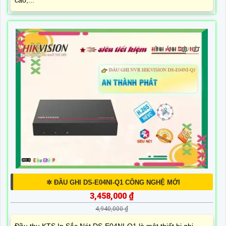
✲ ĐẦU GHI DS-E04NI-Q1 CÔNG NGHỆ MỚI
3,458,000 ₫
4,940,000 ₫