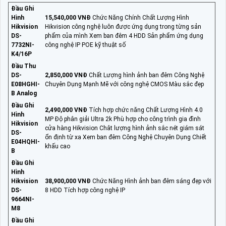
Đầu Ghi
Hình
15,540,000 VNĐ
Chức Năng Chính Chất Lượng Hình
Hikvision
Hikvision công nghệ luôn được ứng dụng trong từng sản
DS-
phẩm của mình Xem ban đêm 4 HDD Sản phẩm ứng dụng
7732NI-
công nghệ IP POE kỹ thuật số
K4/16P
Đầu Thu
DS-
2,850,000 VNĐ
Chất Lượng hình ảnh ban đêm Công Nghệ
E08HGHI-
Chuyên Dụng Mạnh Mẽ với công nghệ CMOS Màu sắc đẹp
B Analog
Đầu Ghi
2,490,000 VNĐ
Tích hợp chức năng Chất Lượng Hình 4.0
Hình
MP Độ phân giải Ultra 2k Phù hợp cho công trình gia đình
Hikvision
cửa hàng Hikvision Chât lượng hình ảnh sắc nét giám sát
DS-
ổn định từ xa Xem ban đêm Công Nghệ Chuyên Dụng Chiết
E04HQHI-
khấu cao
B
Đầu Ghi
Hình
Hikvision
38,900,000 VNĐ
Chức Năng Hình ảnh ban đêm sáng đẹp với
DS-
8 HDD Tích hợp công nghệ IP
9664NI-
M8
Đầu Ghi