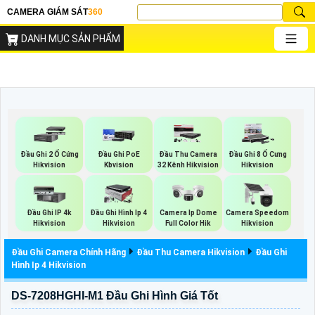
CAMERA GIÁM SÁT
360
DANH MỤC SẢN PHẨM
Đầu Ghi 2 Ổ Cứng
Đầu Ghi PoE
Đầu Thu Camera
Đầu Ghi 8 Ổ Cưng
Hikvision
Kbvision
32 Kênh Hikvision
Hikvision
Đầu Ghi IP 4k
Đầu Ghi Hình Ip 4
Camera Ip Dome
Camera Speedom
Hikvision
Hikvision
Full Color Hik
Hikvision
Đầu Ghi Camera Chính Hãng
Đầu Thu Camera Hikvision
Đầu Ghi
Hình Ip 4 Hikvision
DS-7208HGHI-M1 Đầu Ghi Hình Giá Tốt