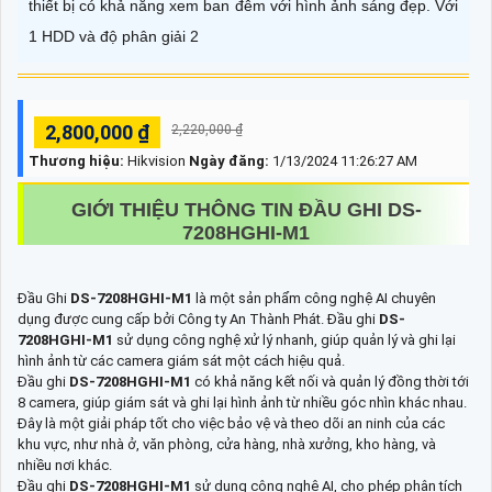
thiết bị có khả năng xem ban đêm với hình ảnh sáng đẹp. Với
1 HDD và độ phân giải 2
2,800,000 ₫
2,220,000 ₫
Thương hiệu:
Hikvision
Ngày đăng:
1/13/2024 11:26:27 AM
GIỚI THIỆU THÔNG TIN ĐẦU GHI
DS-
7208HGHI-M1
Đầu Ghi
DS-7208HGHI-M1
là một sản phẩm công nghệ AI chuyên
dụng được cung cấp bởi Công ty An Thành Phát. Đầu ghi
DS-
7208HGHI-M1
sử dụng công nghệ xử lý nhanh, giúp quản lý và ghi lại
hình ảnh từ các camera giám sát một cách hiệu quả.
Đầu ghi
DS-7208HGHI-M1
có khả năng kết nối và quản lý đồng thời tới
8 camera, giúp giám sát và ghi lại hình ảnh từ nhiều góc nhìn khác nhau.
Đây là một giải pháp tốt cho việc bảo vệ và theo dõi an ninh của các
khu vực, như nhà ở, văn phòng, cửa hàng, nhà xưởng, kho hàng, và
nhiều nơi khác.
Đầu ghi
DS-7208HGHI-M1
sử dụng công nghệ AI, cho phép phân tích