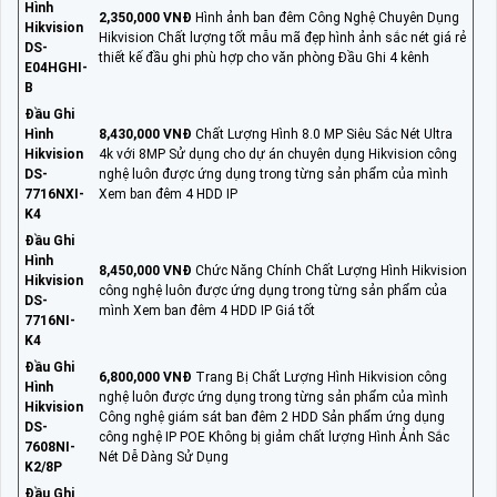
Hình
2,350,000 VNĐ
Hình ảnh ban đêm Công Nghệ Chuyên Dụng
Hikvision
Hikvision Chất lượng tốt mẫu mã đẹp hình ảnh sắc nét giá rẻ
DS-
thiết kế đầu ghi phù hợp cho văn phòng Đầu Ghi 4 kênh
E04HGHI-
B
Đầu Ghi
Hình
8,430,000 VNĐ
Chất Lượng Hình 8.0 MP Siêu Sắc Nét Ultra
Hikvision
4k với 8MP Sử dụng cho dự án chuyên dụng Hikvision công
DS-
nghệ luôn được ứng dụng trong từng sản phẩm của mình
7716NXI-
Xem ban đêm 4 HDD IP
K4
Đầu Ghi
Hình
8,450,000 VNĐ
Chức Năng Chính Chất Lượng Hình Hikvision
Hikvision
công nghệ luôn được ứng dụng trong từng sản phẩm của
DS-
mình Xem ban đêm 4 HDD IP Giá tốt
7716NI-
K4
Đầu Ghi
6,800,000 VNĐ
Trang Bị Chất Lượng Hình Hikvision công
Hình
nghệ luôn được ứng dụng trong từng sản phẩm của mình
Hikvision
Công nghệ giám sát ban đêm 2 HDD Sản phẩm ứng dụng
DS-
công nghệ IP POE Không bị giảm chất lượng Hình Ảnh Sắc
7608NI-
Nét Dễ Dàng Sử Dụng
K2/8P
Đầu Ghi