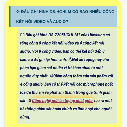
☪ ĐẦU GHI HÌNH DS-HGHI-M CÓ BAO NHIÊU CỔNG
KẾT NỐI VIDEO VÀ AUDIO?
❤️‍💋‍ Đầu ghi hình DS-7208HGHI-M1 của Hikvision có
tổng cộng 8 cổng kết nối video và 4 cổng kết nối
audio. Với 8 cổng video, bạn có thể kết nối đến 8
camera để ghi lại hình ảnh. 🌜
Nét ấn tượng này
cho
phép bạn giám sát nhiều vị trí khác nhau từ một
nguồn duy nhất. ☫
Điểm cộng thêm của sản phẩm
với
4 cổng audio, bạn có thể kết nối các microphone hoặc
loa để thu âm và phát âm thanh trong quá trình giám
sát. 🔄
Công nghệ mới ấn tượng nhất giúp
tạo ra một
hệ thống giám sát hoàn chỉnh và linh hoạt cho người
dùng.