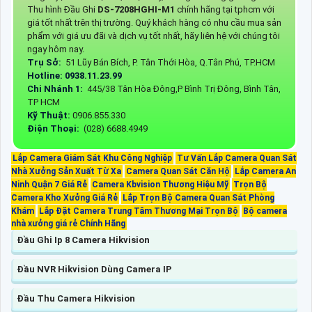
Thu hình Đầu Ghi
DS-7208HGHI-M1
chính hãng tại tphcm với
giá tốt nhất trên thị trường. Quý khách hàng có nhu cầu mua sản
phẩm với giá ưu đãi và dịch vụ tốt nhất, hãy liên hệ với chúng tôi
ngay hôm nay.
Trụ Sở:
51 Lũy Bán Bích, P. Tân Thới Hòa, Q.Tân Phú, TP.HCM
Hotline: 0938.11.23.99
Chi Nhánh 1:
445/38 Tân Hòa Đông,P Bình Trị Đông, Bình Tân,
TP HCM
Kỹ Thuật:
0906.855.330
Điện Thoại:
(028) 6688.4949
Lắp Camera Giám Sát Khu Công Nghiệp
Tư Vấn Lắp Camera Quan Sát
Nhà Xưởng Sản Xuất Từ Xa
Camera Quan Sát Căn Hộ
Lắp Camera An
Ninh Quận 7 Giá Rẻ
Camera Kbvision Thương Hiệu Mỹ
Trọn Bộ
Camera Kho Xưởng Giá Rẻ
Lắp Trọn Bộ Camera Quan Sát Phòng
Khám
Lắp Đặt Camera Trung Tâm Thương Mại Trọn Bộ
Bộ camera
nhà xưởng giá rẻ Chính Hãng
Đầu Ghi Ip 8 Camera Hikvision
Đầu NVR Hikvision Dùng Camera IP
Đầu Thu Camera Hikvision