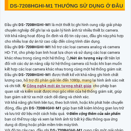
DS-7208HGHI-M1
THƯỚNG SỬ DỤNG Ở ĐÂU
Đầu ghi
DS-7208HGHI-M1
là một thiết bị ghi hình cung cấp giải pháp
chuyên nghiệp để ghi lại và quản lý hình ảnh từ nhiều thiết bị camera.
Với khả năng hoạt động ổn định và độ tin cậy cao, đầu ghi này phù hợp
cho nhiều loại dự án từ cao cấp đến công trình dân dụng.
Đầu ghi
DS-7208HGHI-M1
hỗ trợ các loại camera analog và camera
HD-TVI, cho phép bạn linh hoạt lựa chọn và sử dụng các loại camera
khác nhau trong cùng một hệ thống. 🌜
Nét ấn tượng này
rất tiện lợi
đối với các dự án nâng cấp từ hệ thống camera cũ hoặc khi bạn muốn
kết hợp các loại camera khác nhau trong cùng một hệ thống giám sát.
Đầu ghi
DS-7208HGHI-M1
được thiết kế với khả năng ghi hình chất
lượng cao, hỗ trợ độ phân giải lên đến 1080p, mang lại hình ảnh sắc nét
và chi tiết. 🔄
Công nghệ mới ấn tượng nhất giúp
cho phép bạn
quan sát và kiểm soát được mọi góc nhìn của hệ thống giám sát, giúp
bạn giám sát từ xa một cách dễ dàng và chính xác.
Với khả năng ghi hình liên tục, theo lịch trình, hoặc khi phát hiện chuyển
động, đầu ghi
DS-7208HGHI-M1
giúp bạn tiết kiệm không gian lưu trữ
và lưu trữ dữ liệu một cách hiệu quả. ☫
Điểm cộng thêm của sản phẩm
bạn có thể truy cập và xem lại hình ảnh từ bất kỳ đâu thông qua ứng
dụng di động hoặc phần mềm trên máy tính.
Với độ tin cậy cao, đầu ghi
DS-7208HGHI-M1
cung cấp một giải pháp