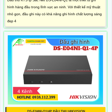
Đầu thu KTS Ip Sắc Nét DS-E04NI-Q1 là một thiết bị ghi
hình hàng đầu trong lĩnh vực an ninh. Với thiết kế mỹ thuật
nhỏ gọn, đầu ghi này có khả năng ghi hình chất lượng sáng
đẹp 4
DS-E04NI-Q1/4P ĐẦU THU HIKVISION