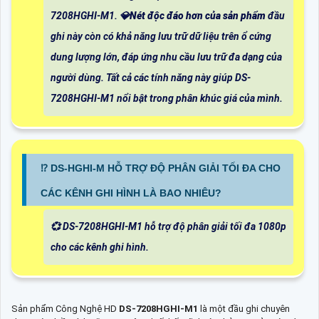
7208HGHI-M1. 💎
Nét độc đáo hơn của sản phẩm
đầu
ghi này còn có khả năng lưu trữ dữ liệu trên ổ cứng
dung lượng lớn, đáp ứng nhu cầu lưu trữ đa dạng của
người dùng. Tất cả các tính năng này giúp DS-
7208HGHI-M1 nổi bật trong phân khúc giá của mình.
⁉️ DS-HGHI-M HỖ TRỢ ĐỘ PHÂN GIẢI TỐI ĐA CHO
CÁC KÊNH GHI HÌNH LÀ BAO NHIÊU?
💞 DS-7208HGHI-M1 hỗ trợ độ phân giải tối đa 1080p
cho các kênh ghi hình.
Sản phẩm Công Nghệ HD
DS-7208HGHI-M1
là một đầu ghi chuyên