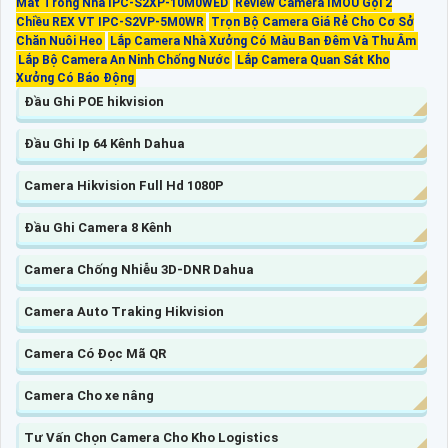
Mắt Trong Nhà IPC-S2XP-10M0WED
Review Camera IMOU Gọi 2
Chiều REX VT IPC-S2VP-5M0WR
Trọn Bộ Camera Giá Rẻ Cho Cơ Sở
Chăn Nuôi Heo
Lắp Camera Nhà Xưởng Có Màu Ban Đêm Và Thu Âm
Lắp Bộ Camera An Ninh Chống Nước
Lắp Camera Quan Sát Kho
Xưởng Có Báo Động
Đầu Ghi POE hikvision
Đầu Ghi Ip 64 Kênh Dahua
Camera Hikvision Full Hd 1080P
Đầu Ghi Camera 8 Kênh
Camera Chống Nhiễu 3D-DNR Dahua
Camera Auto Traking Hikvision
Camera Có Đọc Mã QR
Camera Cho xe nâng
Tư Vấn Chọn Camera Cho Kho Logistics