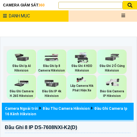
CAMERA GIÁM SÁT
360
DANH MỤC
Đầu Ghi Ip AI
Đầu Ghi Ip 8
Đầu Ghi 4 HDD
Đầu Ghi 2 Ổ Cứng
Hikvision
Camera Hikvision
Hikvision
Hikvision
Lắp Camera Hik
Phát Hiện Xe
Đầu Ghi Camera
Đầu Ghi IP 4k
Báo Giá Camera
H.265 Hikvision
Hikvision
IP Hikvision
Camera Ngoài trời
Đầu Thu Camera Hikvision
Đầu Ghi Camera Ip
16 Kênh Hikvision
Đầu Ghi 8 IP DS-7608NXI-K2(D)