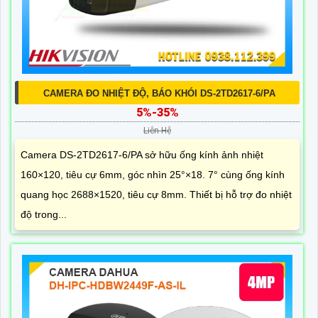
CAMERA ĐO NHIỆT ĐỘ, BÁO KHÓI DS-2TD2617-6/PA
5%-35%
Liên Hệ
Camera DS-2TD2617-6/PA sở hữu ống kính ảnh nhiệt
160×120, tiêu cự 6mm, góc nhìn 25°×18. 7° cùng ống kính
quang học 2688×1520, tiêu cự 8mm. Thiết bị hỗ trợ đo nhiệt
độ trong...