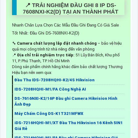
📍 TRẢI NGHIỆM ĐẦU GHI 8 IP DS-
7608NXI-K2(D) TẠI AN THÀNH PHÁT
Nhanh Chân Lựa Chọn Các Mẫu Đầu Ghi Đang Có Giá Sale
Tốt Nhất: Đầu Ghi DS-7608NXI-K2(D)
🔧
Camera chất lượng lắp đặt nhanh chóng
– bảo vệ hiệu
quả mọi công trình từ nhà riêng đến văn phòng
📍
Địa chỉ trải nghiệm trực tiếp:
51 Lũy Bán Bích, Khu phố
11, P. Phú Thạnh, TP. Hồ Chí Minh
Dòng sản phẩm chính hãng khác đảm bảo chất lượng Thương
Hiệu bạn nên xem qua:
Đầu Thu IDS-7208HQHI-K2/4S Hikvision
IDS-7208HQHI-M1/FA Công Nghệ AI
DS-7616NXI-K2/16P Đầu ghi Camera Hikvision Hình
Ảnh Đẹp
Máy Chấm Công DS-K1T321MFWX
iDS-7216HQHI-M1/XT Đầu Thu Hikvision 16 Kênh 5IN1
Giá Rẻ
IDS-7216HQHI-M1/FA Đầu ghi Camera Hikvision Giá