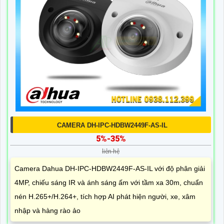
CAMERA DH-IPC-HDBW2449F-AS-IL
5%-35%
liên hệ
Camera Dahua DH-IPC-HDBW2449F-AS-IL với độ phân giải
4MP, chiếu sáng IR và ánh sáng ấm với tầm xa 30m, chuẩn
nén H.265+/H.264+, tích hợp AI phát hiện người, xe, xâm
nhập và hàng rào ảo