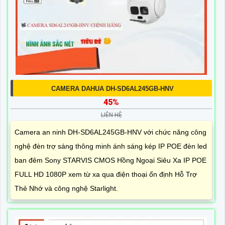
CAMERA DAHUA DH-SD6AL245GB-HNV
45%
LIÊN HỆ
Camera an ninh DH-SD6AL245GB-HNV với chức năng công
nghệ đèn trợ sáng thông minh ánh sáng kép IP POE đèn led
ban đêm Sony STARVIS CMOS Hồng Ngoại Siêu Xa IP POE
FULL HD 1080P xem từ xa qua điện thoại ổn định Hỗ Trợ
Thẻ Nhớ và công nghệ Starlight.