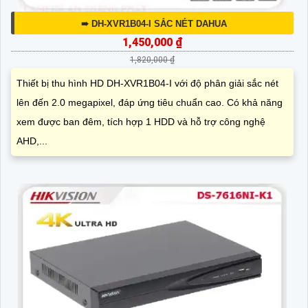
➠ DH-XVR1B04-I SẮC NÉT DAHUA
1,450,000 ₫
1,820,000 ₫
Thiết bị thu hình HD DH-XVR1B04-I với độ phân giải sắc nét
lên đến 2.0 megapixel, đáp ứng tiêu chuẩn cao. Có khả năng
xem được ban đêm, tích hợp 1 HDD và hỗ trợ công nghệ
AHD,...