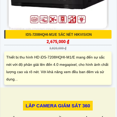
IDS-7208HQHI-M1/E SẮC NÉT HIKVISION
2,675,000 ₫
3,820,000 ₫
Thiết bị thu hình HD iDS-7208HQHI-M1/E mang đến sự sắc
nét với độ phân giải lên đến 4.0 megapixel, cho hình ảnh chất
lượng cao và rõ nét. Với khả năng xem đều ban đêm và sử
dụng...
LẮP CAMERA GIÁM SÁT 360