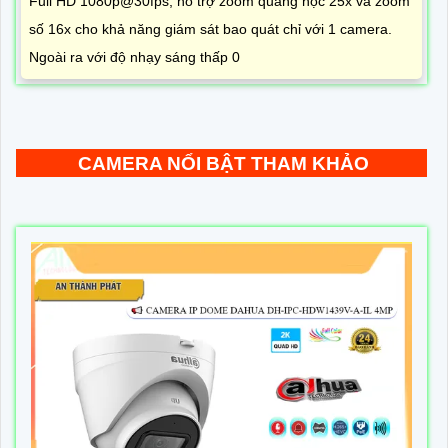
Full HD 1080p@30fps, hỗ trợ zoom quang học 25x và zoom
số 16x cho khả năng giám sát bao quát chỉ với 1 camera.
Ngoài ra với độ nhạy sáng thấp 0
CAMERA NỔI BẬT THAM KHẢO