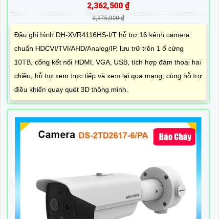
2,362,500 ₫
3,375,000 ₫
Đầu ghi hình DH-XVR4116HS-I/T hỗ trợ 16 kênh camera
chuẩn HDCVI/TVI/AHD/Analog/IP, lưu trữ trên 1 ổ cứng
10TB, cổng kết nối HDMI, VGA, USB, tích hợp đàm thoại hai
chiều, hỗ trợ xem trực tiếp và xem lại qua mạng, cùng hỗ trợ
điều khiển quay quét 3D thông minh.