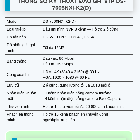
THÔNG SỐ KỸ THUẬT ĐẦU GHI 8 IP DS-
7608NXI-K2(D)
Model
DS-7608NXI-K2(D)
Loại thiết bị
Đầu ghi hình NVR 8 kênh — Hỗ trợ 2 ổ cứng
Chuẩn nén
H.265+, H.265, H.264+, H.264
Độ phân giải ghi
Tối đa 12MP
hình
Đầu vào: 80 Mbps
Băng thông
Đầu ra: 160 Mbps
HDMI: 4K (3840 × 2160) @ 30 Hz
Cổng xuất hình
VGA: 1920 × 1080 @ 60 Hz
Lưu trữ
2 ổ cứng, dung lượng tối đa 10TB mỗi ổ
Nhận diện khuôn
- 1 kênh nhận diện bằng camera thường
mặt
- 4 kênh nhận diện bằng camera FaceCapture
Thư viện ảnh
Hỗ trợ 16 thư viện, tối đa 20,000 ảnh khuôn mặt
Phát hiện thông
Hỗ trợ 16 kênh phát hiện chuyển động
minh
người/phương tiện