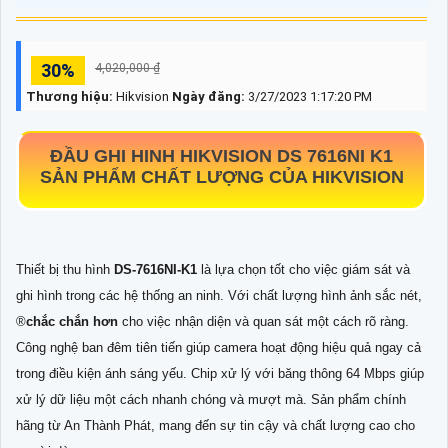
30%
4,020,000 ₫
Thương hiệu:
Hikvision
Ngày đăng:
3/27/2023 1:17:20 PM
ĐẦU GHI HINH HIKVISION DS 7616NI K1
SẢN PHẨM CHẤT LƯỢNG CỦA HIKVISION
Thiết bị thu hình
DS-7616NI-K1
là lựa chọn tốt cho việc giám sát và
ghi hình trong các hệ thống an ninh. Với chất lượng hình ảnh sắc nét,
®️
chắc chắn hơn
cho việc nhận diện và quan sát một cách rõ ràng.
Công nghệ ban đêm tiên tiến giúp camera hoạt động hiệu quả ngay cả
trong điều kiện ánh sáng yếu. Chip xử lý với băng thông 64 Mbps giúp
xử lý dữ liệu một cách nhanh chóng và mượt mà. Sản phẩm chính
hãng từ An Thành Phát, mang đến sự tin cậy và chất lượng cao cho