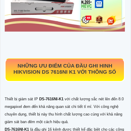
NHỮNG ƯU ĐIỂM CỦA ĐẦU GHI HINH
HIKVISION DS 7616NI K1 VỚI THÔNG SỐ
Thiết bị giám sát IP
DS-7616NI-K1
với chất lượng sắc nét lên đến 8.0
megapixel đem đến khả năng quan sát chi tiết tỉ mỉ. Với công nghệ
chuyên dụng, thiết bị này thu hình chất lượng cao cùng với khả năng
giám sát ban đêm một cách hiệu quả.
DS-7616NI-K1
là đầu ghi 16 kênh được thiết kế đặc biệt cho các công