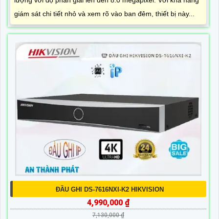
lượng với độ phân giải lên đến 8.0 megapixel. Với khả năng
giám sát chi tiết nhỏ và xem rõ vào ban đêm, thiết bị này...
ĐẦU GHI DS-7616NXI-K2 HIKVISION
4,990,000 ₫
7,130,000 ₫