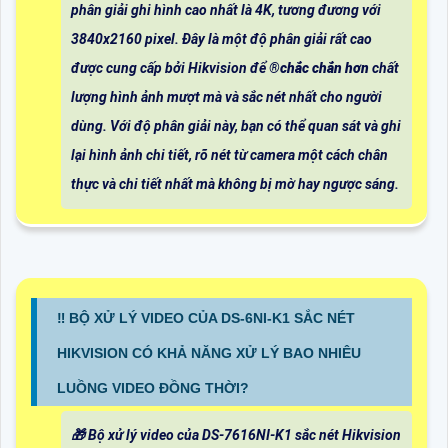
phân giải ghi hình cao nhất là 4K, tương đương với
3840x2160 pixel. Đây là một độ phân giải rất cao
được cung cấp bởi Hikvision để ®️
chắc chắn hơn
chất
lượng hình ảnh mượt mà và sắc nét nhất cho người
dùng. Với độ phân giải này, bạn có thể quan sát và ghi
lại hình ảnh chi tiết, rõ nét từ camera một cách chân
thực và chi tiết nhất mà không bị mờ hay ngược sáng.
‼️ BỘ XỬ LÝ VIDEO CỦA DS-6NI-K1 SẮC NÉT
HIKVISION CÓ KHẢ NĂNG XỬ LÝ BAO NHIÊU
LUỒNG VIDEO ĐỒNG THỜI?
🎁 Bộ xử lý video của DS-7616NI-K1 sắc nét Hikvision