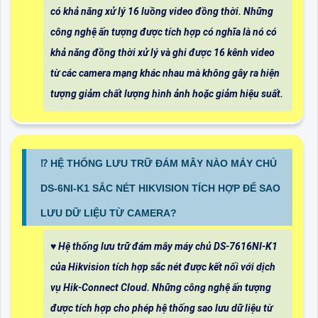
có khả năng xử lý 16 luồng video đồng thời. Những
công nghệ ấn tượng được tích hợp có nghĩa là nó có
khả năng đồng thời xử lý và ghi được 16 kênh video
từ các camera mạng khác nhau mà không gây ra hiện
tượng giảm chất lượng hình ảnh hoặc giảm hiệu suất.
⁉️ HỆ THỐNG LƯU TRỮ ĐÁM MÂY NÀO MÁY CHỦ
DS-6NI-K1 SẮC NÉT HIKVISION TÍCH HỢP ĐỂ SAO
LƯU DỮ LIỆU TỪ CAMERA?
♥️ Hệ thống lưu trữ đám mây máy chủ DS-7616NI-K1
của Hikvision tích hợp sắc nét được kết nối với dịch
vụ Hik-Connect Cloud. Những công nghệ ấn tượng
được tích hợp cho phép hệ thống sao lưu dữ liệu từ