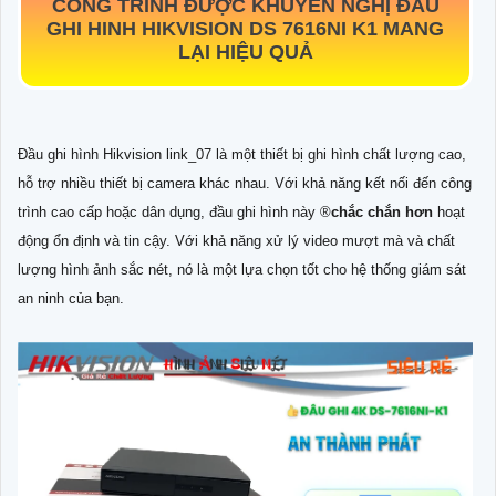
CÔNG TRÌNH ĐƯỢC KHUYẾN NGHỊ ĐẦU
GHI HINH HIKVISION DS 7616NI K1 MANG
LẠI HIỆU QUẢ
Đầu ghi hình Hikvision link_07 là một thiết bị ghi hình chất lượng cao,
hỗ trợ nhiều thiết bị camera khác nhau. Với khả năng kết nối đến công
trình cao cấp hoặc dân dụng, đầu ghi hình này ®️
chắc chắn hơn
hoạt
động ổn định và tin cậy. Với khả năng xử lý video mượt mà và chất
lượng hình ảnh sắc nét, nó là một lựa chọn tốt cho hệ thống giám sát
an ninh của bạn.