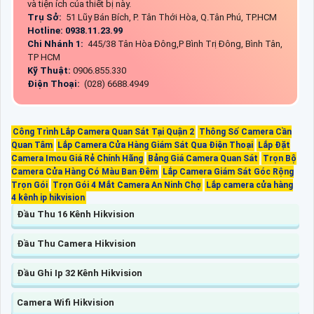
và tiện ích của thiết bị này.
Trụ Sở:
51 Lũy Bán Bích, P. Tân Thới Hòa, Q.Tân Phú, TP.HCM
Hotline: 0938.11.23.99
Chi Nhánh 1:
445/38 Tân Hòa Đông,P Bình Trị Đông, Bình Tân,
TP HCM
Kỹ Thuật:
0906.855.330
Điện Thoại:
(028) 6688.4949
Công Trình Lắp Camera Quan Sát Tại Quận 2
Thông Số Camera Cần
Quan Tâm
Lắp Camera Cửa Hàng Giám Sát Qua Điện Thoại
Lắp Đặt
Camera Imou Giá Rẻ Chính Hãng
Bảng Giá Camera Quan Sát
Trọn Bộ
Camera Cửa Hàng Có Màu Ban Đêm
Lắp Camera Giám Sát Góc Rộng
Trọn Gói
Trọn Gói 4 Mắt Camera An Ninh Chợ
Lắp camera cửa hàng
4 kênh ip hikvision
Đầu Thu 16 Kênh Hikvision
Đầu Thu Camera Hikvision
Đầu Ghi Ip 32 Kênh Hikvision
Camera Wifi Hikvision