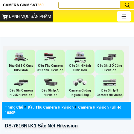
CAMERA GIÁM SÁT
360
DANH MỤC SẢN PHẨM
Đầu Ghi 8 Ổ Cưng
Đầu Thu Camera
Đầu Ghi 4 Kênh
Đầu Ghi 2 Ổ Cứng
Hikvision
32 Kênh Hikvision
Hikvision
Hikvision
Đầu Ghi Camera
Đầu Ghi Ip AI
Camera Chống
Đầu Ghi Ip 8
H.265 Hikvision
Hikvision
Ngược Sáng
Camera Hikvision
Hikvision
Trang Chủ
Đầu Thu Camera Hikvision
Camera Hikvision Full Hd
1080P
DS-7616NI-K1 Sắc Nét Hikvision