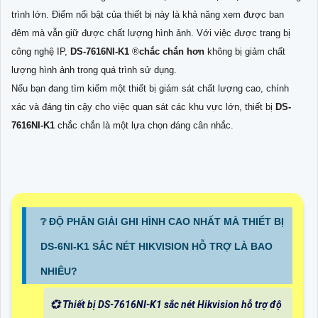
trình lớn. Điểm nổi bật của thiết bị này là khả năng xem được ban
đêm mà vẫn giữ được chất lượng hình ảnh. Với việc được trang bị
công nghệ IP,
DS-7616NI-K1
®️
chắc chắn hơn
không bị giảm chất
lượng hình ảnh trong quá trình sử dụng.
Nếu bạn đang tìm kiếm một thiết bị giám sát chất lượng cao, chính
xác và đáng tin cậy cho việc quan sát các khu vực lớn, thiết bị
DS-
7616NI-K1
chắc chắn là một lựa chọn đáng cân nhắc.
❔ ĐỘ PHÂN GIẢI GHI HÌNH CAO NHẤT MÀ THIẾT BỊ
DS-6NI-K1 SẮC NÉT HIKVISION HỖ TRỢ LÀ BAO
NHIÊU?
💞 Thiết bị DS-7616NI-K1 sắc nét Hikvision hỗ trợ độ