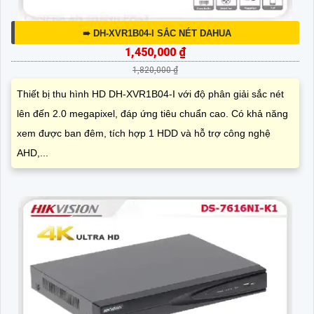
➠ DH-XVR1B04-I SẮC NÉT DAHUA
1,450,000 ₫
1,820,000 ₫
Thiết bị thu hình HD DH-XVR1B04-I với độ phân giải sắc nét
lên đến 2.0 megapixel, đáp ứng tiêu chuẩn cao. Có khả năng
xem được ban đêm, tích hợp 1 HDD và hỗ trợ công nghệ
AHD,...