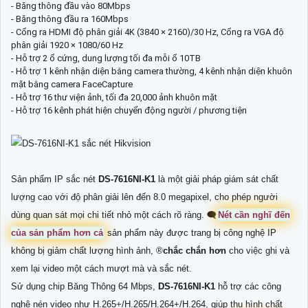
- Băng thông đầu vào 80Mbps
- Băng thông đầu ra 160Mbps
- Cổng ra HDMI độ phân giải 4K (3840 × 2160)/30 Hz, Cổng ra VGA độ
phân giải 1920 × 1080/60 Hz
- Hỗ trợ 2 ổ cứng, dung lượng tối đa mỗi ổ 10TB
- Hỗ trợ 1 kênh nhận diện bằng camera thường, 4 kênh nhận diện khuôn
mặt bằng camera FaceCapture
- Hỗ trợ 16 thư viện ảnh, tối đa 20,000 ảnh khuôn mặt
- Hỗ trợ 16 kênh phát hiện chuyển động người / phương tiện
Sản phẩm IP sắc nét
DS-7616NI-K1
là một giải pháp giám sát chất
lượng cao với độ phân giải lên đến 8.0 megapixel, cho phép người
dùng quan sát mọi chi tiết nhỏ một cách rõ ràng. 🗨️
Nét cần nghĩ đến
của sản phẩm hơn cả
sản phẩm này được trang bị công nghệ IP
không bị giảm chất lượng hình ảnh, ®️
chắc chắn hơn
cho việc ghi và
xem lại video một cách mượt mà và sắc nét.
Sử dụng chip Băng Thông 64 Mbps,
DS-7616NI-K1
hỗ trợ các công
nghệ nén video như H.265+/H.265/H.264+/H.264, giúp thu hình chất