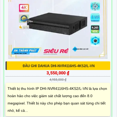
ĐẦU GHI DAHUA DHI-NVR4116HS-4KS2/L-VN
3,550,000 ₫
4,955,000 ₫
Thiết bị thu hình IP DHI-NVR4116HS-4KS2/L-VN là lựa chọn
hoàn hảo cho việc giám sát chất lượng cao đến 8.0
megapixel. Thiết bị này cho phép bạn quan sát từng chi tiết
nhỏ, kể cả...