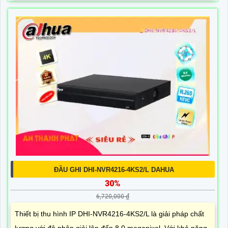
ĐẦU GHI DHI-NVR4216-4KS2/L DAHUA
30%
6,720,000 ₫
Thiết bị thu hình IP DHI-NVR4216-4KS2/L là giải pháp chất