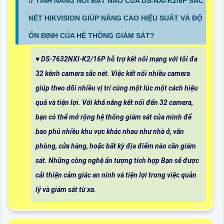
⁉️ TÍNH NĂNG NỔI BẬT NÀO CỦA DS-NXI-K2/6P SẮC
NÉT HIKVISION GIÚP NÂNG CAO HIỆU SUẤT VÀ ĐỘ
ỔN ĐỊNH CỦA HỆ THỐNG GIÁM SÁT?
♥️ DS-7632NXI-K2/16P hỗ trợ kết nối mạng với tối đa
32 kênh camera sắc nét. Việc kết nối nhiều camera
giúp theo dõi nhiều vị trí cùng một lúc một cách hiệu
quả và tiện lợi. Với khả năng kết nối đến 32 camera,
bạn có thể mở rộng hệ thống giám sát của mình để
bao phủ nhiều khu vực khác nhau như nhà ở, văn
phòng, cửa hàng, hoặc bất kỳ địa điểm nào cần giám
sát. Những công nghệ ấn tượng tích hợp Bạn sẽ được
cải thiện cảm giác an ninh và tiện lợi trong việc quản
lý và giám sát từ xa.