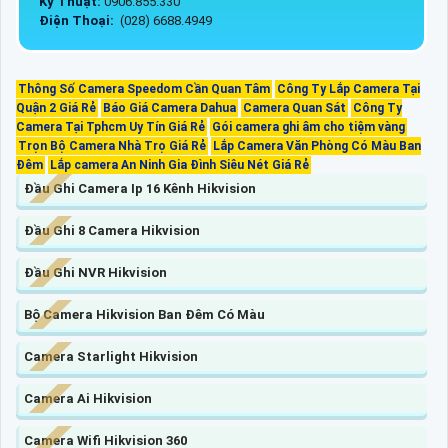
Kỹ Thuật:
0906.855.330
Điện Thoại:
(028) 6688.4949
Thông Số Camera Speedom Cần Quan Tâm
Công Ty Lắp Camera Tại
Quận 2 Giá Rẻ
Báo Giá Camera Dahua
Camera Quan Sát
Công Ty
Camera Tại Tphcm Uy Tín Giá Rẻ
Gói camera ghi âm cho tiệm vàng
Trọn Bộ Camera Nhà Trọ Giá Rẻ
Lắp Camera Văn Phòng Có Màu Ban
Đêm
Lắp camera An Ninh Gia Đình Siêu Nét Giá Rẻ
Đầu Ghi Camera Ip 16 Kênh Hikvision
Đầu Ghi 8 Camera Hikvision
Đầu Ghi NVR Hikvision
Bộ Camera Hikvision Ban Đêm Có Màu
Camera Starlight Hikvision
Camera Ai Hikvision
Camera Wifi Hikvision 360