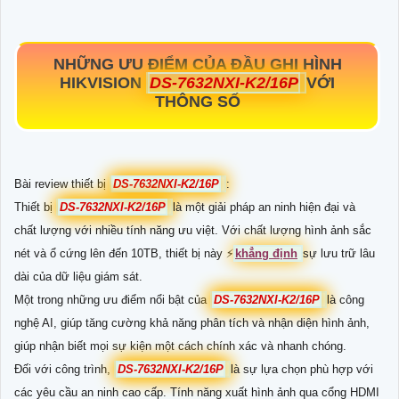
NHỮNG ƯU ĐIỂM CỦA ĐẦU GHI HÌNH
HIKVISION
DS-7632NXI-K2/16P
VỚI
THÔNG SỐ
Bài review thiết bị
DS-7632NXI-K2/16P
:
Thiết bị
DS-7632NXI-K2/16P
là một giải pháp an ninh hiện đại và
chất lượng với nhiều tính năng ưu việt. Với chất lượng hình ảnh sắc
nét và ổ cứng lên đến 10TB, thiết bị này ️⚡
khẳng định
sự lưu trữ lâu
dài của dữ liệu giám sát.
Một trong những ưu điểm nổi bật của
DS-7632NXI-K2/16P
là công
nghệ AI, giúp tăng cường khả năng phân tích và nhận diện hình ảnh,
giúp nhận biết mọi sự kiện một cách chính xác và nhanh chóng.
Đối với công trình,
DS-7632NXI-K2/16P
là sự lựa chọn phù hợp với
các yêu cầu an ninh cao cấp. Tính năng xuất hình ảnh qua cổng HDMI