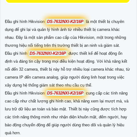
Đầu ghi hình Hikvision
DS-7632NXI-K2/16P
là một thiết bị chuyên
dụng để ghi lại và quản lý hình ảnh từ nhiều thiết bị camera khác
nhau. Đây là một sản phẩm cao cấp của Hikvision, một trong những
thương hiệu nổi tiếng trên thị trường thiết bị an ninh và giám sát.
Đầu ghi hình
DS-7632NXI-K2/16P
được thiết kế để hoạt động ổn
định và đáng tin cậy trong mọi điều kiện hoạt động. Với khả năng kết
nối đến 32 camera, thiết bị này hỗ trợ nhiều loại camera khác nhau, từ
camera IP đến camera analog, giúp người dùng linh hoạt trong việc
xây dựng hệ thống giám sát theo nhu cầu cụ thể.
Đầu ghi hình Hikvision
DS-7632NXI-K2/16P
cung cấp các tính năng
cao cấp như chất lượng ghi hình cao, khả năng xem lại mượt mà, và
lưu trữ dữ liệu an toàn và bảo mật. Thiết bị này cũng được tích hợp
các tính năng thông minh như nhận diện khuôn mặt, đếm người, hay
báo động chuyển động để giúp người dùng theo dõi và quản lý hiệu
quả hơn.