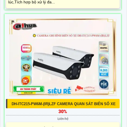
lúc,Tích hợp bộ xử lý đa...
DH-ITC215-PW6M-(IR)LZF CAMERA QUAN SÁT BIỂN SỐ XE
30%
Liên hệ