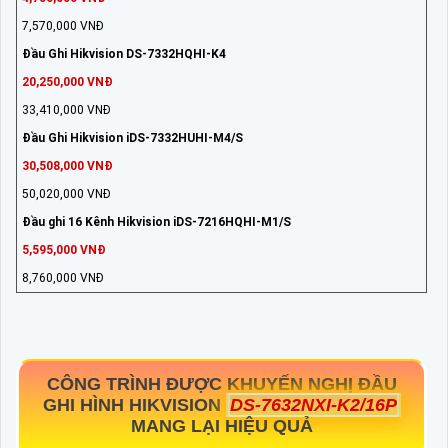
7,570,000 VNĐ
Đầu Ghi Hikvision DS-7332HQHI-K4
20,250,000 VNĐ
33,410,000 VNĐ
Đầu Ghi Hikvision iDS-7332HUHI-M4/S
30,508,000 VNĐ
50,020,000 VNĐ
Đầu ghi 16 Kênh Hikvision iDS-7216HQHI-M1/S
5,595,000 VNĐ
8,760,000 VNĐ
CÔNG TRÌNH ĐƯỢC KHUYẾN NGHỊ ĐẦU
GHI HÌNH HIKVISION
DS-7632NXI-K2/16P
MANG LẠI HIỆU QUẢ