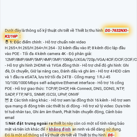
Dưới đây là thông số kỹ thuật chi tiết về Thiết bị thu hình
DS-7632NXI-
K2/16P
:
🤴
1:
Đặc điểm chính: - Hỗ trợ chuẩn nén video
H.265+/H.265/H.264+/H.264 - 32 kênh đầu vào IP, 8 kênh độc lập đầu
vào POE - Tối đa 4 kênh camera 4K - Độ phân giải:
12MP/8MP/6MP/5MP/4MP/3MP/1080p/UXGA/720p/VGA/4CIF/DCIF/2CIF/CI
- Hỗ trợ ghi hình 2HDMI và 1VGA đồng thời - Hỗ trợ chế độ ghi hình: Ghi
đè, Di chuyển, Giữ lại nâng cao, Đánh dấu và ghi âm - Hỗ trợ 4 HDD cắm
và 1 đầu ra eSATA, lưu trữ tối đa 24TB - Cổng mạng: 1 RJ-45
10/100/1000 Mbps self-adaptive Ethernet interface - Hỗ trợ 16 cổng
POE - Hỗ trợ giao thức: TCP/IP, DHCP, Hik-Connect, DNS, DDNS, NTP,
SADP, FTP, NFS, SNMP, iSCSI, UPnP, ONVIF
🦉
2:
Các tính năng khác: - Hỗ trợ xem lại đồng thời 16 kênh - Hỗ trợ xem
qua mạng di động trên các thiết bị di động - Hỗ trợ xử lý video: Dựa trên
trí tuệ nhân tạo, Ghi âm âm thanh, Phát hiện chuyển động, Cảnh báo
email
♋
Nét đặt trưng ngoài ra
thiết bị này còn có một số tính năng bảo
mật và tiện ích khác để ️⚡
khẳng định
an ninh và dễ dàng sử dụng.
Đó là một số thông số kỹ thuật chi tiết về Thiết bị thu hình
DS-