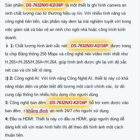
Sản phẩm
DS-7632NXI-K2/16P
là một thiết bị ghi hình camera an
ninh chất lượng cao từ thương hiệu uy tín. Với nhiều tính năng và
công nghệ tiên tiến, sản phẩm này đem lại trải nghiệm tuyệt vời trong
việc giám sát và bảo vệ an ninh cho ngôi nhà hoặc công trình kinh
doanh.
📱
1:
Chất lượng hình ảnh sắc nét:
DS-7632NXI-K2/16P
được trang
bị chip Băng thông 256 Mbps và công nghệ nén video mới nhất như
H.265+/H.265/H.264+/H.264, giúp hình ảnh được ghi lại với độ sắc
nét cao và chi tiết rõ ràng.
⇶
2:
Công nghệ AI: Với tính năng Công Nghệ AI, thiết bị này có khả
năng nhận diện và phân biệt đối tượng một cách chính xác, từ đó
cung cấp thông tin nhiều hữu dụng cho người dùng.
3:
Công nghệ ban đêm:
DS-7632NXI-K2/16P
hỗ trợ xem được vào
ban đêm, ️⚡
khẳng định
an ninh 24/7 cho người sử dụng.
4:
Đầu ra HDMI: Thiết bị này có đầu ra HDMI, giúp người dùng dễ
dàng kết nối với màn hình hiển thị để theo dõi hình ảnh một cách
thuận tiện.