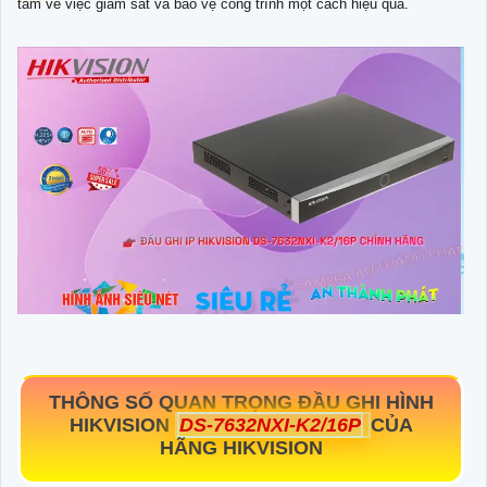
tâm về việc giám sát và bảo vệ công trình một cách hiệu quả.
THÔNG SỐ QUAN TRỌNG ĐẦU GHI HÌNH
HIKVISION
DS-7632NXI-K2/16P
CỦA
HÃNG HIKVISION