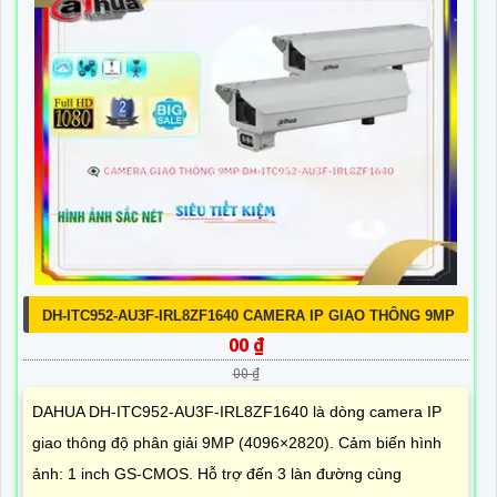
DH-ITC952-AU3F-IRL8ZF1640 CAMERA IP GIAO THÔNG 9MP
00 ₫
00 ₫
DAHUA DH-ITC952-AU3F-IRL8ZF1640 là dòng camera IP
giao thông độ phân giải 9MP (4096×2820). Cảm biến hình
ảnh: 1 inch GS-CMOS. Hỗ trợ đến 3 làn đường cùng