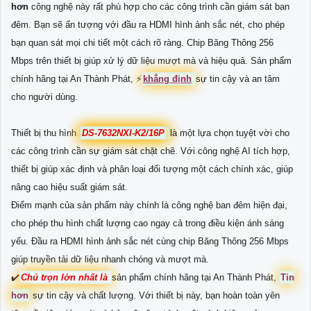
hơn
công nghệ này rất phù hợp cho các công trình cần giám sát ban
đêm. Bạn sẽ ấn tượng với đầu ra HDMI hình ảnh sắc nét, cho phép
bạn quan sát mọi chi tiết một cách rõ ràng. Chip Băng Thông 256
Mbps trên thiết bị giúp xử lý dữ liệu mượt mà và hiệu quả. Sản phẩm
chính hãng tại An Thành Phát, ️⚡
khẳng định
sự tin cậy và an tâm
cho người dùng.
Thiết bị thu hình
DS-7632NXI-K2/16P
là một lựa chọn tuyệt vời cho
các công trình cần sự giám sát chặt chẽ. Với công nghệ AI tích hợp,
thiết bị giúp xác định và phân loại đối tượng một cách chính xác, giúp
nâng cao hiệu suất giám sát.
Điểm mạnh của sản phẩm này chính là công nghệ ban đêm hiện đại,
cho phép thu hình chất lượng cao ngay cả trong điều kiện ánh sáng
yếu. Đầu ra HDMI hình ảnh sắc nét cùng chip Băng Thông 256 Mbps
giúp truyền tải dữ liệu nhanh chóng và mượt mà.
✔️
Chú trọn lớn nhất là
sản phẩm chính hãng tại An Thành Phát,
Tin
hơn
sự tin cậy và chất lượng. Với thiết bị này, bạn hoàn toàn yên