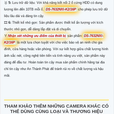
🥇
5:
Lưu trữ dữ liệu: Với khả năng kết nối 2 ổ cứng HDD có dung
lượng lên đến 10TB mỗi ổ,
DS-7632NXI-K2/16P
cho phép lưu trữ dữ
liệu lâu dài và đáng tin cậy.
🎞
6:
Thiết kế nhỏ gọn: Sản phẩm được thiết kế ấn tượng với kích
thước nhỏ gọn, dễ dàng lắp đặt và di chuyển.
️🏅
Nhận xét những ưu điểm của thiết bị
sản phẩm
DS-7632NXI-
K2/16P
là một lựa chọn tuyệt vời cho việc bảo vệ an ninh cho gia
đình, cửa hàng hoặc văn phòng. Với sự kết hợp giữa chất lượng hình
ảnh sắc nét, công nghệ tiên tiến và tính năng ưu việt, sản phẩm này
đáng để đầu tư. Hoàn toàn tin cậy mua sản phẩm chính hãng tại địa
chỉ tin cậy như An Thành Phát để tránh rủi ro về chất lượng và hậu
mãi.
THAM KHẢO THÊM NHỮNG CAMERA KHÁC CÓ
THỂ DÙNG CÙNG LOẠI VÀ THƯƠNG HIỆU