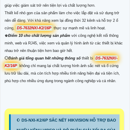
giúp việc giám sát trở nên tiện lợi và chất lượng hơn.
Thiết kế nhỏ gọn của sản phẩm làm cho việc lắp đặt và sử dụng trở
nên dễ dàng. Với khả năng xem lại đồng thời 32 kênh và hỗ trợ 2 ổ
cứng,
DS-7632NXI-K2/16P
thực sự mạnh mẽ và linh hoạt.
♚
Điểm 10 cho chất lượng sản phẩm
với công nghệ kết nối thông
minh, web và RJ45, việc xem và quản lý hình ảnh từ các thiết bị khác
nhau trở nên thuận tiện hơn bao giờ hết.
💮
Đánh giá tổng quan hết những thông số
thiết bị
DS-7632NXI-
K2/16P
không chỉ mang lại chất lượng hình ảnh sắc nét và ổ cứng
lưu trữ lâu dài, mà còn tích hợp nhiều tính năng hiện đại và tiện ích,
phù hợp cho nhiều ứng dụng trong ngành công nghiệp và cá nhân.
☪ DS-NXI-K2/6P SẮC NÉT HIKVISION HỖ TRỢ BAO