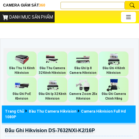
CAMERA GIÁM SÁT
360
DANH MỤC SẢN PHẨM
Đầu Thu 16 Kênh
Đầu Thu Camera
Đầu Ghi Ip 8
Đầu Ghi 4 Kênh
Hikvision
32 Kênh Hikvision
Camera Hikvision
Hikvision
Đầu Ghi PoE
Đầu Ghi Ip 32 Kênh
Camera Zoom 25x
Đầu Ghi Camera
Kbvision
Hikvision
Hikvision
Chính Hãng
Trang Chủ
Đầu Thu Camera Hikvision
Camera Hikvision Full Hd
1080P
Đầu Ghi Hikvision DS-7632NXI-K2/16P