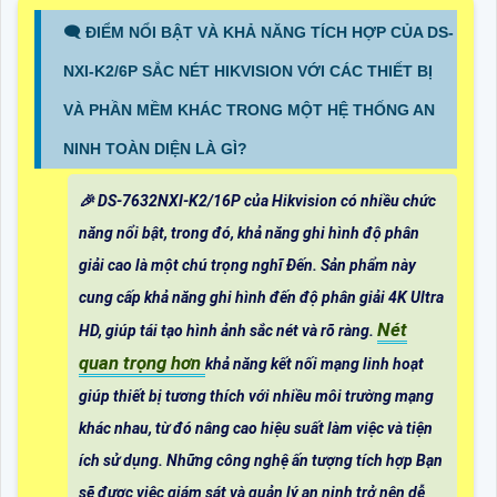
🗨️ ĐIỂM NỔI BẬT VÀ KHẢ NĂNG TÍCH HỢP CỦA DS-
NXI-K2/6P SẮC NÉT HIKVISION VỚI CÁC THIẾT BỊ
VÀ PHẦN MỀM KHÁC TRONG MỘT HỆ THỐNG AN
NINH TOÀN DIỆN LÀ GÌ?
️🎉 DS-7632NXI-K2/16P của Hikvision có nhiều chức
năng nổi bật, trong đó, khả năng ghi hình độ phân
giải cao là một chú trọng nghĩ Đến. Sản phẩm này
cung cấp khả năng ghi hình đến độ phân giải 4K Ultra
Nét
HD, giúp tái tạo hình ảnh sắc nét và rõ ràng.
quan trọng hơn
khả năng kết nối mạng linh hoạt
giúp thiết bị tương thích với nhiều môi trường mạng
khác nhau, từ đó nâng cao hiệu suất làm việc và tiện
ích sử dụng. Những công nghệ ấn tượng tích hợp Bạn
sẽ được việc giám sát và quản lý an ninh trở nên dễ