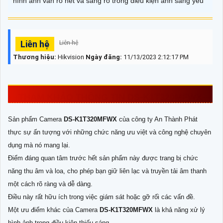
hình ảnh vẫn rõ nét và sáng rõ trong điều kiện ánh sáng yếu
Liên hệ
Liên hệ
Thương hiệu:
Hikvision
Ngày đăng:
11/13/2023 2:12:17 PM
THAM KHẢO THÔNG TIN
DS-K1T320MFWX
Sản phẩm Camera
DS-K1T320MFWX
của công ty An Thành Phát
thực sự ấn tượng với những chức năng ưu việt và công nghệ chuyên
dụng mà nó mang lại.
Điểm đáng quan tâm trước hết sản phẩm này được trang bị chức
năng thu âm và loa, cho phép bạn giữ liên lạc và truyền tải âm thanh
một cách rõ ràng và dễ dàng.
Điều này rất hữu ích trong việc giám sát hoặc gỡ rối các vấn đề.
Một ưu điểm khác của Camera
DS-K1T320MFWX
là khả năng xử lý
hình ảnh trong điều kiện thiếu sáng.