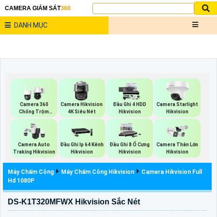
CAMERA GIÁM SÁT
360
DANH MỤC
Camera 360
Camera Hikvision
Đầu Ghi 4 HDD
Camera Starlight
Chống Trộm
4K Siêu Nét
Hikvision
Hikvision
Hikvision
Camera Auto
Đầu Ghi Ip 64 Kênh
Đầu Ghi 8 Ổ Cưng
Camera Thân Lớn
Traking Hikvision
Hikvision
Hikvision
Hikvision
Máy Chấm Công
Máy Chấm Công Hikvision
Camera Hikvision Full
Hd 1080P
DS-K1T320MFWX Hikvision Sắc Nét