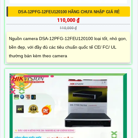
DSA-12PFG-12FEU120100 HÃNG CHƯA NHẬP GIÁ RẺ
110,000 ₫
110,000 ₫
Nguồn camera DSA-12PFG-12FEU120100 loại tốt, nhỏ gọn,
bền đẹp, với đầy đủ các tiêu chuẩn quốc tế CE/ FC/ UL
thường bán kèm theo camera