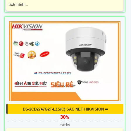
tích hình...
DS-2CD2747G2T-LZS(C) SẮC NÉT HIKVISION ➠
30%
liên hệ