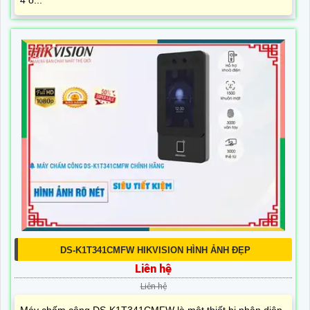
DS-K1T341CMFW HIKVISION HÌNH ẢNH ĐẸP
Liên hệ
Liên hệ