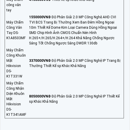
công vân
tay
1550000VNÐ
Độ Phân Giải 2.0 MP Công Nghệ AHD CVI
Máy Chấm
TVI BCS Trang Bị Thường Xem Ban Đêm Hồng Ngoại
Công Vân
10m Thiết Kế Dome Kim Loại Camera Dùng Hồng Ngoại
Tay DS-
SMD Chip Hình Ảnh CMOS Chuẩn Nén Hình
K1A8503MF
H.265+/H.265/H.264+/H.264 Khả Năng Chống Ngược
Sáng Tốt Chống Ngược Sáng DWDR 130db
Máy Chấm
Công Khuôn
Mặt
3370000VNÐ
Độ Phân Giải 2.0 MP Công Nghệ IP Trang Bị
Hikvision
Thường Thiết Kế sp Khác Khả Năng
DS-
K1T331W
Máy Chấm
Công Nhận
Diện Khuôn
8050000VNÐ
Độ Phân Giải 2.0 MP Công Nghệ IP Thiết Kế
Mặt
sp Khác Khả Năng
Hikvision
DS-
K1T341AMF