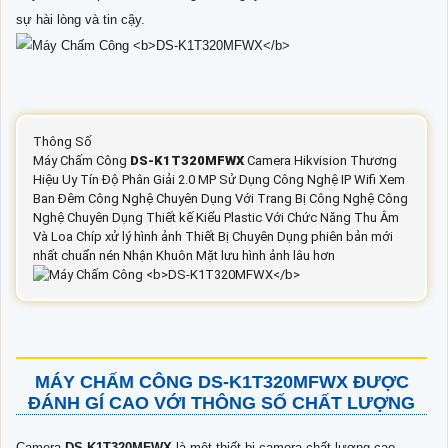
sự hài lòng và tin cậy.
Thông Số
Máy Chấm Công
DS-K1T320MFWX
Camera Hikvision Thương
Hiệu Uy Tín Độ Phân Giải 2.0 MP Sử Dụng Công Nghệ IP Wifi Xem
Ban Đêm Công Nghệ Chuyên Dụng Với Trang Bị Công Nghệ Công
Nghệ Chuyên Dụng Thiết kế Kiểu Plastic Với Chức Năng Thu Âm
Và Loa Chíp xử lý hình ảnh Thiết Bị Chuyên Dụng phiên bản mới
nhất chuẩn nén Nhận Khuôn Mặt lưu hình ảnh lâu hơn
MÁY CHẤM CÔNG
DS-K1T320MFWX
ĐƯỢC
ĐÁNH GÍ CAO VỚI THÔNG SỐ CHẤT LƯỢNG
Camera
DS-K1T320MFWX
là một thiết bị camera chất lượng cao,