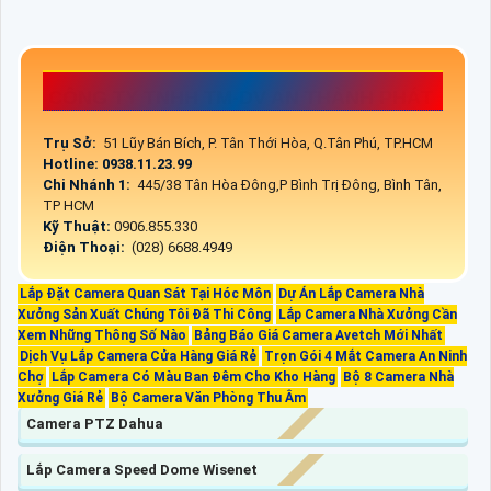
CÔNG TY TNHH TM-DV AN THÀNH PHÁT
Trụ Sở:
51 Lũy Bán Bích, P. Tân Thới Hòa, Q.Tân Phú, TP.HCM
Hotline: 0938.11.23.99
Chi Nhánh 1:
445/38 Tân Hòa Đông,P Bình Trị Đông, Bình Tân,
TP HCM
Kỹ Thuật:
0906.855.330
Điện Thoại:
(028) 6688.4949
Lắp Đặt Camera Quan Sát Tại Hóc Môn
Dự Án Lắp Camera Nhà
Xưởng Sản Xuất Chúng Tôi Đã Thi Công
Lắp Camera Nhà Xưởng Cần
Xem Những Thông Số Nào
Bảng Báo Giá Camera Avetch Mới Nhất
Dịch Vụ Lắp Camera Cửa Hàng Giá Rẻ
Trọn Gói 4 Mắt Camera An Ninh
Chợ
Lắp Camera Có Màu Ban Đêm Cho Kho Hàng
Bộ 8 Camera Nhà
Xưởng Giá Rẻ
Bộ Camera Văn Phòng Thu Âm
Camera PTZ Dahua
Lắp Camera Speed Dome Wisenet