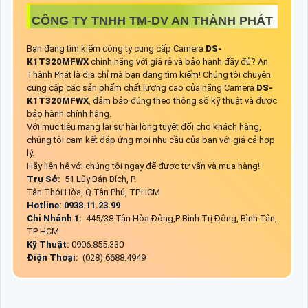
CÔNG TY TNHH TM-DV AN THÀNH PHÁT
Bạn đang tìm kiếm công ty cung cấp Camera
DS-
K1T320MFWX
chính hãng với giá rẻ và bảo hành đầy đủ? An
Thành Phát là địa chỉ mà bạn đang tìm kiếm! Chúng tôi chuyên
cung cấp các sản phẩm chất lượng cao của hãng Camera
DS-
K1T320MFWX
, đảm bảo đúng theo thông số kỹ thuật và được
bảo hành chính hãng.
Với mục tiêu mang lại sự hài lòng tuyệt đối cho khách hàng,
chúng tôi cam kết đáp ứng mọi nhu cầu của bạn với giá cả hợp
lý.
Hãy liên hệ với chúng tôi ngay để được tư vấn và mua hàng!
Trụ Sở:
51 Lũy Bán Bích, P.
Tân Thới Hòa, Q.Tân Phú, TP.HCM
Hotline: 0938.11.23.99
Chi Nhánh 1:
445/38 Tân Hòa Đông,P Bình Trị Đông, Bình Tân,
TP HCM
Kỹ Thuật:
0906.855.330
Điện Thoại:
(028) 6688.4949