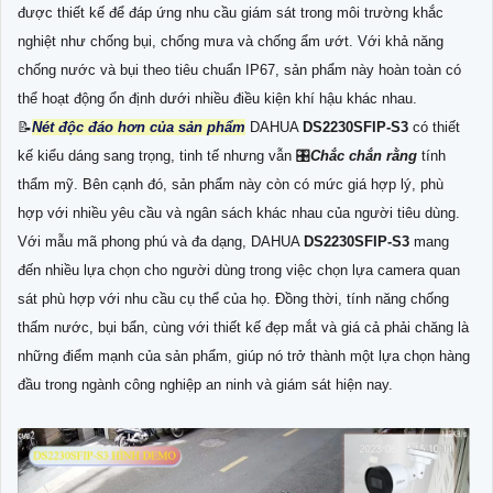
được thiết kế để đáp ứng nhu cầu giám sát trong môi trường khắc
nghiệt như chống bụi, chống mưa và chống ẩm ướt. Với khả năng
chống nước và bụi theo tiêu chuẩn IP67, sản phẩm này hoàn toàn có
thể hoạt động ổn định dưới nhiều điều kiện khí hậu khác nhau.
📝
Nét độc đáo hơn của sản phẩm
DAHUA
DS2230SFIP-S3
có thiết
kế kiểu dáng sang trọng, tinh tế nhưng vẫn 🎛
Chắc chắn rằng
tính
thẩm mỹ. Bên cạnh đó, sản phẩm này còn có mức giá hợp lý, phù
hợp với nhiều yêu cầu và ngân sách khác nhau của người tiêu dùng.
Với mẫu mã phong phú và đa dạng, DAHUA
DS2230SFIP-S3
mang
đến nhiều lựa chọn cho người dùng trong việc chọn lựa camera quan
sát phù hợp với nhu cầu cụ thể của họ. Đồng thời, tính năng chống
thấm nước, bụi bẩn, cùng với thiết kế đẹp mắt và giá cả phải chăng là
những điểm mạnh của sản phẩm, giúp nó trở thành một lựa chọn hàng
đầu trong ngành công nghiệp an ninh và giám sát hiện nay.