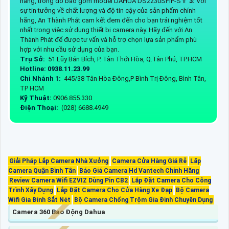
hãng, trong đó bao gồm model DAHUA DS2230SFIP-S️🏅
3:
Với
sự tin tưởng về chất lượng và độ tin cậy của sản phẩm chính
hãng, An Thành Phát cam kết đem đến cho bạn trải nghiệm tốt
nhất trong việc sử dụng thiết bị camera này. Hãy đến với An
Thành Phát để được tư vấn và hỗ trợ chọn lựa sản phẩm phù
hợp với nhu cầu sử dụng của bạn.
Trụ Sở:
51 Lũy Bán Bích, P. Tân Thới Hòa, Q.Tân Phú, TP.HCM
Hotline: 0938.11.23.99
Chi Nhánh 1:
445/38 Tân Hòa Đông,P Bình Trị Đông, Bình Tân,
TP HCM
Kỹ Thuật:
0906.855.330
Điện Thoại:
(028) 6688.4949
Giải Pháp Lắp Camera Nhà Xưởng
Camera Cửa Hàng Giá Rẻ
Lăp
Camera Quận Bình Tân
Báo Giá Camera Hd Vantech Chính Hãng
Review Camera Wifi EZVIZ Dùng Pin CB2
Lắp Đặt Camera Cho Công
Trình Xây Dựng
Lắp Đặt Camera Cho Cửa Hàng Xe Đạp
Bộ Camera
Wifi Gia Đình Sắt Nét
Bộ Camera Chống Trộm Gia Đình Chuyên Dụng
Camera 360 Bao Động Dahua