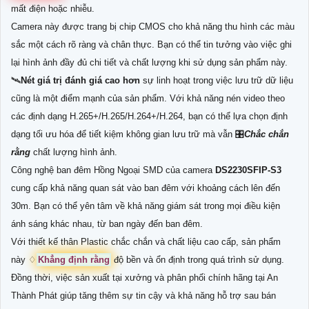
mất điện hoặc nhiễu.
Camera này được trang bị chip CMOS cho khả năng thu hình các màu
sắc một cách rõ ràng và chân thực. Bạn có thể tin tưởng vào việc ghi
lại hình ảnh đầy đủ chi tiết và chất lượng khi sử dụng sản phẩm này.
🛰
Nét giá trị đánh giá cao hơn
sự linh hoạt trong việc lưu trữ dữ liệu
cũng là một điểm mạnh của sản phẩm. Với khả năng nén video theo
các định dạng H.265+/H.265/H.264+/H.264, bạn có thể lựa chọn định
dạng tối ưu hóa để tiết kiệm không gian lưu trữ mà vẫn 🎛
Chắc chắn
rằng
chất lượng hình ảnh.
Công nghệ ban đêm Hồng Ngoại SMD của camera
DS2230SFIP-S3
cung cấp khả năng quan sát vào ban đêm với khoảng cách lên đến
30m. Bạn có thể yên tâm về khả năng giám sát trong mọi điều kiện
ánh sáng khác nhau, từ ban ngày đến ban đêm.
Với thiết kế thân Plastic chắc chắn và chất liệu cao cấp, sản phẩm
này ♢
Khẳng định rằng
độ bền và ổn định trong quá trình sử dụng.
Đồng thời, việc sản xuất tại xưởng và phân phối chính hãng tại An
Thành Phát giúp tăng thêm sự tin cậy và khả năng hỗ trợ sau bán