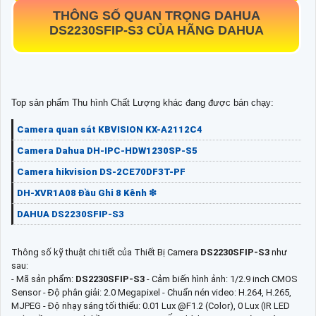
THÔNG SỐ QUAN TRỌNG DAHUA
DS2230SFIP-S3
CỦA HÃNG DAHUA
Top sản phẩm Thu hình Chất Lượng khác đang được bán chạy:
Camera quan sát KBVISION KX-A2112C4
Camera Dahua DH-IPC-HDW1230SP-S5
Camera hikvision DS-2CE70DF3T-PF
DH-XVR1A08 Đầu Ghi 8 Kênh ❇
DAHUA DS2230SFIP-S3
Thông số kỹ thuật chi tiết của Thiết Bị Camera
DS2230SFIP-S3
như
sau:
- Mã sản phẩm:
DS2230SFIP-S3
- Cảm biến hình ảnh: 1/2.9 inch CMOS
Sensor - Độ phân giải: 2.0 Megapixel - Chuẩn nén video: H.264, H.265,
MJPEG - Độ nhạy sáng tối thiểu: 0.01 Lux @F1.2 (Color), 0 Lux (IR LED