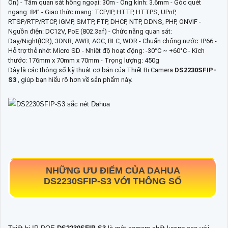
On) - Tầm quan sát hồng ngoại: 30m - Ống kính: 3.6mm - Góc quét
ngang: 84° - Giao thức mạng: TCP/IP, HTTP, HTTPS, UPnP,
RTSP/RTP/RTCP, IGMP, SMTP, FTP, DHCP, NTP, DDNS, PHP, ONVIF -
Nguồn điện: DC12V, PoE (802.3af) - Chức năng quan sát:
Day/Night(ICR), 3DNR, AWB, AGC, BLC, WDR - Chuẩn chống nước: IP66 -
Hỗ trợ thẻ nhớ: Micro SD - Nhiệt độ hoạt động: -30°C ~ +60°C - Kích
thước: 176mm x 70mm x 70mm - Trọng lượng: 450g
Đây là các thông số kỹ thuật cơ bản của Thiết Bị Camera
DS2230SFIP-
S3
, giúp bạn hiểu rõ hơn về sản phẩm này.
NHỮNG ƯU ĐIỂM CỦA DAHUA
DS2230SFIP-S3
VỚI THÔNG SỐ