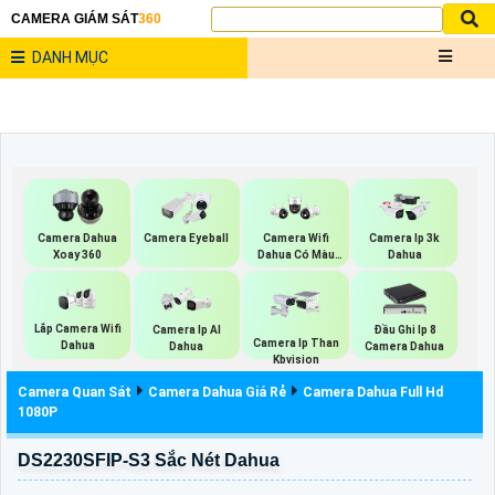
CAMERA GIÁM SÁT
360
DANH MỤC
Camera Dahua
Camera Eyeball
Camera Wifi
Camera Ip 3k
Xoay 360
Dahua Có Màu
Dahua
Ban Đêm
Lắp Camera Wifi
Camera Ip AI
Đầu Ghi Ip 8
Camera Ip Than
Dahua
Dahua
Camera Dahua
Kbvision
Camera Quan Sát
Camera Dahua Giá Rẻ
Camera Dahua Full Hd
1080P
DS2230SFIP-S3 Sắc Nét Dahua