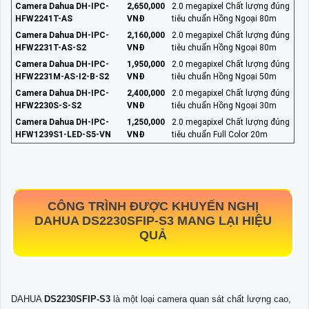
Camera Dahua DH-IPC-
2,650,000
2.0 megapixel Chất lượng đúng
HFW2241T-AS
VNĐ
tiêu chuẩn Hồng Ngoại 80m
Camera Dahua DH-IPC-
2,160,000
2.0 megapixel Chất lượng đúng
HFW2231T-AS-S2
VNĐ
tiêu chuẩn Hồng Ngoại 80m
Camera Dahua DH-IPC-
1,950,000
2.0 megapixel Chất lượng đúng
HFW2231M-AS-I2-B-S2
VNĐ
tiêu chuẩn Hồng Ngoại 50m
Camera Dahua DH-IPC-
2,400,000
2.0 megapixel Chất lượng đúng
HFW2230S-S-S2
VNĐ
tiêu chuẩn Hồng Ngoại 30m
Camera Dahua DH-IPC-
1,250,000
2.0 megapixel Chất lượng đúng
HFW1239S1-LED-S5-VN
VNĐ
tiêu chuẩn Full Color 20m
CÔNG TRÌNH ĐƯỢC KHUYẾN NGHỊ
DAHUA
DS2230SFIP-S3
MANG LẠI HIỆU
QUẢ
DAHUA
DS2230SFIP-S3
là một loại camera quan sát chất lượng cao,