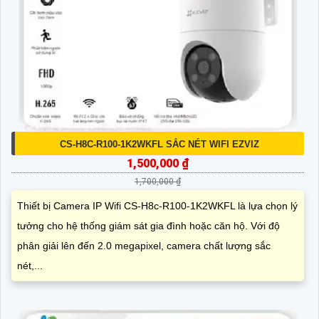
CS-H8C-R100-1K2WKFL SẮC NÉT WIFI EZVIZ
1,500,000 ₫
1,700,000 ₫
Thiết bị Camera IP Wifi CS-H8c-R100-1K2WKFL là lựa chọn lý
tưởng cho hệ thống giám sát gia đình hoặc căn hộ. Với độ
phân giải lên đến 2.0 megapixel, camera chất lượng sắc
nét,...