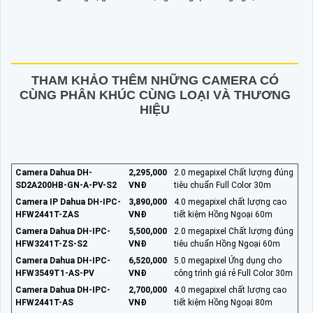
THAM KHẢO THÊM NHỮNG CAMERA CÓ
CÙNG PHÂN KHÚC CÙNG LOẠI VÀ THƯƠNG
HIỆU
Camera Dahua DH-
2,295,000
2.0 megapixel Chất lượng đúng
SD2A200HB-GN-A-PV-S2
VNĐ
tiêu chuẩn Full Color 30m
Camera IP Dahua DH-IPC-
3,890,000
4.0 megapixel chất lượng cao
HFW2441T-ZAS
VNĐ
tiết kiệm Hồng Ngoại 60m
Camera Dahua DH-IPC-
5,500,000
2.0 megapixel Chất lượng đúng
HFW3241T-ZS-S2
VNĐ
tiêu chuẩn Hồng Ngoại 60m
Camera Dahua DH-IPC-
6,520,000
5.0 megapixel Ứng dụng cho
HFW3549T1-AS-PV
VNĐ
công trình giá rẻ Full Color 30m
Camera Dahua DH-IPC-
2,700,000
4.0 megapixel chất lượng cao
HFW2441T-AS
VNĐ
tiết kiệm Hồng Ngoại 80m