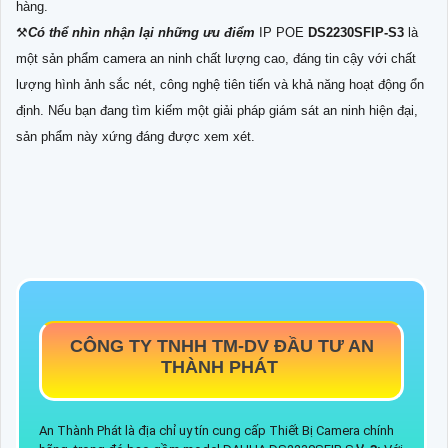
hàng.
⚒
Có thể nhìn nhận lại những ưu điểm
IP POE
DS2230SFIP-S3
là
một sản phẩm camera an ninh chất lượng cao, đáng tin cậy với chất
lượng hình ảnh sắc nét, công nghệ tiên tiến và khả năng hoạt động ổn
định. Nếu bạn đang tìm kiếm một giải pháp giám sát an ninh hiện đại,
sản phẩm này xứng đáng được xem xét.
CÔNG TY TNHH TM-DV ĐẦU TƯ AN
THÀNH PHÁT
An Thành Phát là địa chỉ uy tín cung cấp Thiết Bị Camera chính