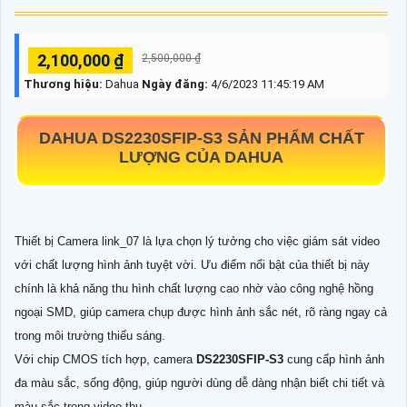
2,100,000 ₫
2,500,000 ₫
Thương hiệu:
Dahua
Ngày đăng:
4/6/2023 11:45:19 AM
DAHUA
DS2230SFIP-S3
SẢN PHẨM CHẤT
LƯỢNG CỦA DAHUA
Thiết bị Camera link_07 là lựa chọn lý tưởng cho việc giám sát video
với chất lượng hình ảnh tuyệt vời. Ưu điểm nổi bật của thiết bị này
chính là khả năng thu hình chất lượng cao nhờ vào công nghệ hồng
ngoại SMD, giúp camera chụp được hình ảnh sắc nét, rõ ràng ngay cả
trong môi trường thiếu sáng.
Với chip CMOS tích hợp, camera
DS2230SFIP-S3
cung cấp hình ảnh
đa màu sắc, sống động, giúp người dùng dễ dàng nhận biết chi tiết và
màu sắc trong video thu.