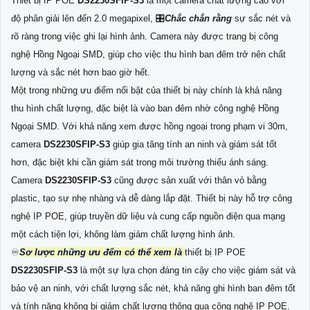
Thiết bị IP POE
DS2230SFIP-S3
là một camera chất lượng cao với
độ phân giải lên đến 2.0 megapixel, 🎛
Chắc chắn rằng
sự sắc nét và
rõ ràng trong việc ghi lại hình ảnh. Camera này được trang bị công
nghệ Hồng Ngoại SMD, giúp cho việc thu hình ban đêm trở nên chất
lượng và sắc nét hơn bao giờ hết.
Một trong những ưu điểm nổi bật của thiết bị này chính là khả năng
thu hình chất lượng, đặc biệt là vào ban đêm nhờ công nghệ Hồng
Ngoại SMD. Với khả năng xem được hồng ngoại trong phạm vi 30m,
camera
DS2230SFIP-S3
giúp gia tăng tính an ninh và giám sát tốt
hơn, đặc biệt khi cần giám sát trong môi trường thiếu ánh sáng.
Camera
DS2230SFIP-S3
cũng được sản xuất với thân vỏ bằng
plastic, tạo sự nhẹ nhàng và dễ dàng lắp đặt. Thiết bị này hỗ trợ công
nghệ IP POE, giúp truyền dữ liệu và cung cấp nguồn điện qua mạng
một cách tiện lợi, không làm giảm chất lượng hình ảnh.
♾
Sơ lược những ưu đểm có thể xem là
thiết bị IP POE
DS2230SFIP-S3
là một sự lựa chọn đáng tin cậy cho việc giám sát và
bảo vệ an ninh, với chất lượng sắc nét, khả năng ghi hình ban đêm tốt
và tính năng không bị giảm chất lượng thông qua công nghệ IP POE.