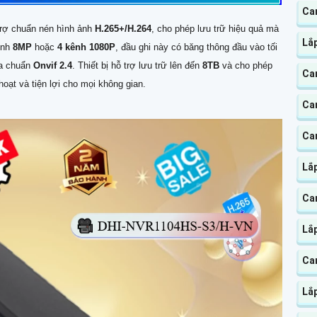
Ca
trợ chuẩn nén hình ảnh
H.265+/H.264
, cho phép lưu trữ hiệu quả mà
Lắ
ênh
8MP
hoặc
4 kênh 1080P
, đầu ghi này có băng thông đầu vào tối
ua chuẩn
Onvif 2.4
. Thiết bị hỗ trợ lưu trữ lên đến
8TB
và cho phép
Ca
hoạt và tiện lợi cho mọi không gian.
Ca
Ca
Lắp
Ca
Lắp
Cam
Lắp