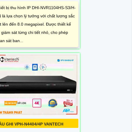
iết bị thu hình IP DHI-NVR1104HS-S3/H-
 là lựa chọn lý tưởng với chất lượng sắc
t lên đến 8.0 megapixel. Được thiết kế
 giám sát từng chi tiết nhỏ, cho phép
an sát ban...
ẦU GHI VPH-N4404/4P VANTECH