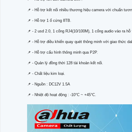
📌 - Hỗ trợ kết nối nhiều thương hiệu camera với chuẩn tươn
📌 - Hỗ trợ 1 ổ cứng 8TB.
📌 - 2 usd 2.0, 1 cổng RJ4(10/100M), 1 cổng audio vào ra hỗ 
📌 - Hỗ trợ điều khiển quay quét thông minh với giao thức da
📌 - Hỗ trợ cấu hình thông minh qua P2P.
📌 - Quản lý đồng thời 128 tài khoản kết nối.
📌 - Chất liệu kim loại.
📌 - Nguồn : DC12V 1.5A
📌 - Nhiệt độ hoạt động : -10°C ~ +45°C.