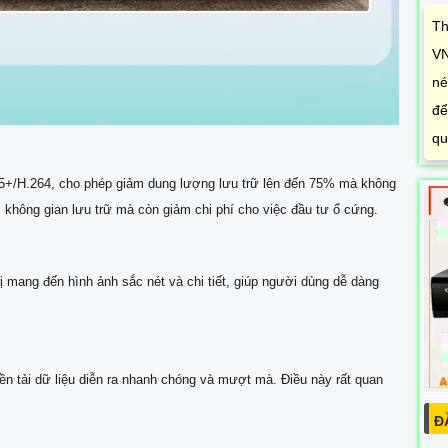
Th
VN
né
để
qu
+/H.264, cho phép giảm dung lượng lưu trữ lên đến 75% mà không
m không gian lưu trữ mà còn giảm chi phí cho việc đầu tư ổ cứng.
ị mang đến hình ảnh sắc nét và chi tiết, giúp người dùng dễ dàng
ền tải dữ liệu diễn ra nhanh chóng và mượt mà. Điều này rất quan
Đ