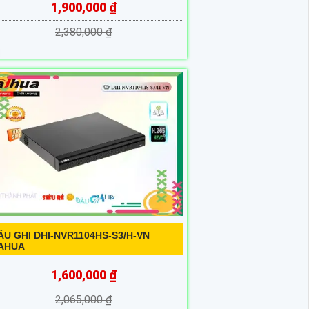
1,900,000 ₫
2,380,000 ₫
ẦU GHI DHI-NVR1104HS-S3/H-VN
AHUA
1,600,000 ₫
2,065,000 ₫