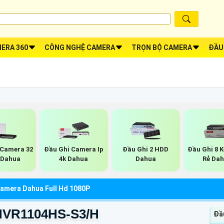
ERA 360
CÔNG NGHỆ CAMERA
TRỌN BỘ CAMERA
ĐẦU
Camera 32
Đầu Ghi Camera Ip
Đầu Ghi 2 HDD
Đầu Ghi 8 
 Dahua
4k Dahua
Dahua
Rẻ Da
amera Dahua Full Hd 1080P
-NVR1104HS-S3/H
Đầ