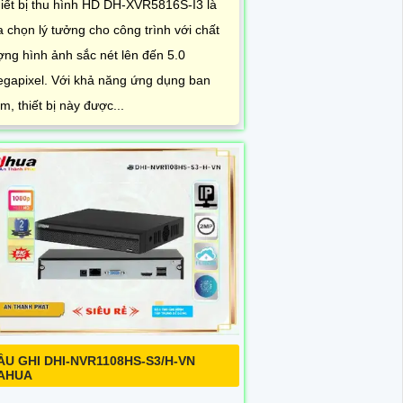
iết bị thu hình HD DH-XVR5816S-I3 là
a chọn lý tưởng cho công trình với chất
ợng hình ảnh sắc nét lên đến 5.0
gapixel. Với khả năng ứng dụng ban
m, thiết bị này được...
ẦU GHI DHI-NVR1108HS-S3/H-VN
AHUA