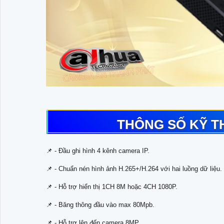
THÔNG SỐ KỸ T
📌 - Đầu ghi hình 4 kênh camera IP.
📌 - Chuẩn nén hình ảnh H.265+/H.264 với hai luồng dữ liệu.
📌 - Hỗ trợ hiển thị 1CH 8M hoặc 4CH 1080P.
📌 - Băng thông đầu vào max 80Mpb.
📌 - Hỗ trợ lên đến camera 8MP.