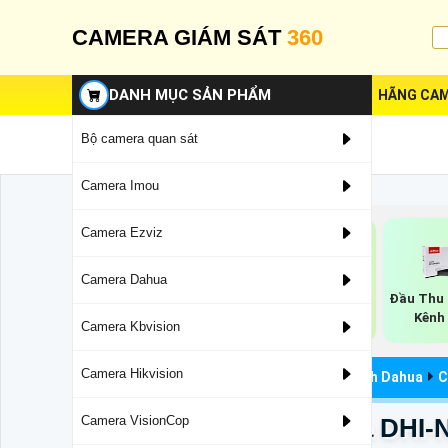
CAMERA GIÁM SÁT
360
DANH MỤC SẢN PHẨM
HÃNG CAM
Bộ camera quan sát
Camera Imou
Camera Ezviz
Camera Dahua
Đầu Ghi Hình
Đầu Ghi NVR Dahua
Đầu Thu 
Dahua H.265
Kênh
Camera Kbvision
Camera Hikvision
Đầu Ghi Camera Chính Hãng
Đầu Ghi Hình Dahua
C
Đầu Ghi Hình IP Dahua DHI
Camera VisionCop