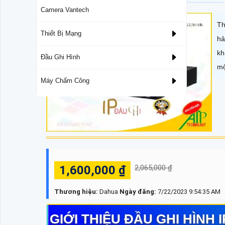
Camera Vantech
Th
Thiết Bị Mạng
hả
kh
Đầu Ghi Hình
mộ
Máy Chấm Công
1,600,000 ₫
2,065,000 ₫
Thương hiệu:
Dahua
Ngày đăng:
7/22/2023 9:54:35 AM
GIỚI THIỆU ĐẦU GHI HÌNH