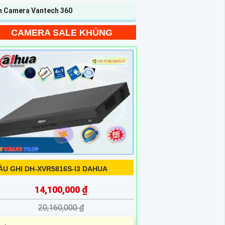
n Camera Vantech 360
CAMERA SALE KHỦNG
ẦU GHI DH-XVR5816S-I3 DAHUA
14,100,000 ₫
20,160,000 ₫