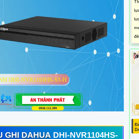
Th
lự
lư
me
đê
Đ
D
U GHI DAHUA
DHI-NVR1104HS-