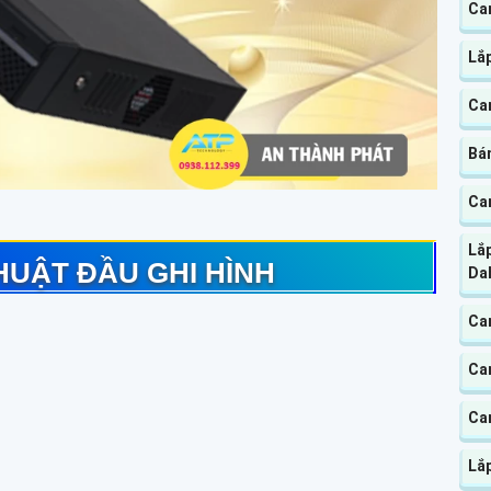
Cam
Lắ
Ca
Bá
Ca
Lắ
HUẬT ĐẦU GHI HÌNH
Da
Ca
Ca
Ca
Lắ