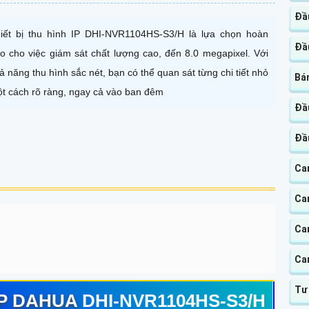
Đầu
iết bị thu hình IP DHI-NVR1104HS-S3/H là lựa chọn hoàn
Đầ
o cho việc giám sát chất lượng cao, đến 8.0 megapixel. Với
ả năng thu hình sắc nét, bạn có thể quan sát từng chi tiết nhỏ
Bá
t cách rõ ràng, ngay cả vào ban đêm
Đầu
Đầ
Cam
Cam
Ca
Ca
Tư
 IP DAHUA
DHI-NVR1104HS-S3/H