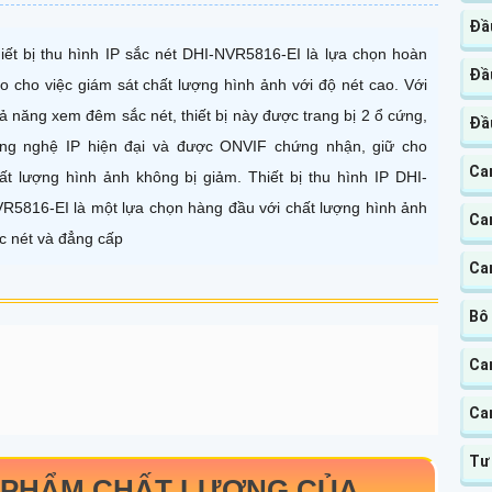
Đầ
iết bị thu hình IP sắc nét DHI-NVR5816-EI là lựa chọn hoàn
Đầ
o cho việc giám sát chất lượng hình ảnh với độ nét cao. Với
ả năng xem đêm sắc nét, thiết bị này được trang bị 2 ổ cứng,
Đầ
ng nghệ IP hiện đại và được ONVIF chứng nhận, giữ cho
Ca
ất lượng hình ảnh không bị giảm. Thiết bị thu hình IP DHI-
R5816-EI là một lựa chọn hàng đầu với chất lượng hình ảnh
Ca
c nét và đẳng cấp
Ca
Bô
Ca
Ca
Tư
PHẨM CHẤT LƯỢNG CỦA