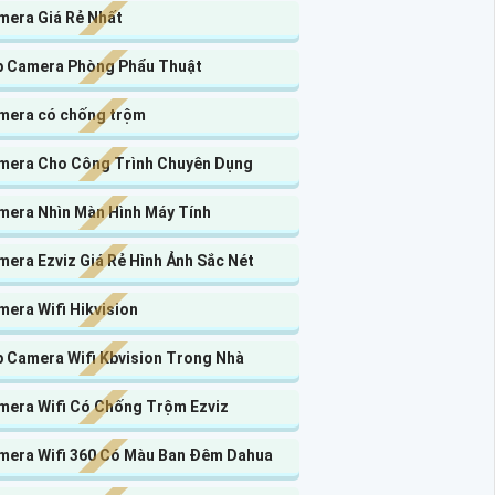
mera Giá Rẻ Nhất
p Camera Phòng Phẩu Thuật
mera có chống trộm
mera Cho Công Trình Chuyên Dụng
mera Nhìn Màn Hình Máy Tính
era Ezviz Giá Rẻ Hình Ảnh Sắc Nét
era Wifi Hikvision
p Camera Wifi Kbvision Trong Nhà
mera Wifi Có Chống Trộm Ezviz
mera Wifi 360 Có Màu Ban Đêm Dahua