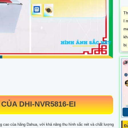
Th
I 
me
kh
bị
 CỦA
DHI-NVR5816-EI
g cao của hãng Dahua, với khả năng thu hình sắc nét và chất lượng
Đ