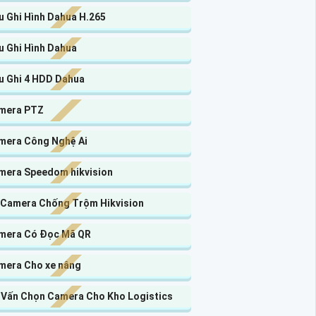
u Ghi Hình Dahua H.265
u Ghi Hình Dahua
u Ghi 4 HDD Dahua
mera PTZ
mera Công Nghệ Ai
mera Speedom hikvision
 Camera Chống Trộm Hikvision
mera Có Đọc Mã QR
mera Cho xe nâng
 Vấn Chọn Camera Cho Kho Logistics