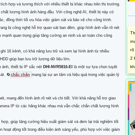
ích hợp và tương thích với nhiều thiết bị khác nhau trên thị trường.
 chất lượng hình ảnh hàng đầu. Với công nghệ AI, thiết bị này có
c, đồng thời tối ưu hóa việc giám sát và bảo vệ cho công trình.
ang bị công nghệ hỗ trợ quan sát ban đêm, giúp hình ảnh vẫn rõ nét
Th
ểm mạnh quan trọng giúp tăng cường an ninh và an toàn cho công
ma
rõ
ghi 16 kênh, có khả năng lưu trữ và xem lại hình ảnh từ nhiều
2 
2 HDD giúp bạn lưu trữ lượng dữ liệu lớn.
kh
ảnh, thiết bị IP sắc nét
DHI-NVR5816-EI
là một sự lựa chọn tuyệt
át. 🔄
chắc chắn
mang lại sự an tâm và hiệu quả trong việc quản lý
ét, mang đến hình ảnh rõ nét và chi tiết. Với khả năng hỗ trợ giao
camera IP từ các hãng khác nhau mà vẫn chắc chắn chất lượng hình
h hợp, giúp tăng cường hiệu suất giám sát và đem lại trải nghiệm tốt
hoạt động tốt trong điều kiện ánh sáng yếu, phù hợp với việc giám