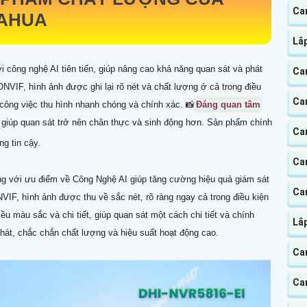
Ca
AHUA
Lắ
 công nghệ AI tiên tiến, giúp nâng cao khả năng quan sát và phát
Ca
VIF, hình ảnh được ghi lại rõ nét và chất lượng ở cả trong điều
Ca
công việc thu hình nhanh chóng và chính xác. 📸
Đáng quan tâm
c, giúp quan sát trở nên chân thực và sinh động hơn. Sản phẩm chính
Ca
g tin cậy.
Cam
g với ưu điểm về Công Nghệ AI giúp tăng cường hiệu quả giám sát
Cam
IF, hình ảnh được thu về sắc nét, rõ ràng ngay cả trong điều kiện
u màu sắc và chi tiết, giúp quan sát một cách chi tiết và chính
Lắ
át, chắc chắn chất lượng và hiệu suất hoạt động cao.
Ca
Ca