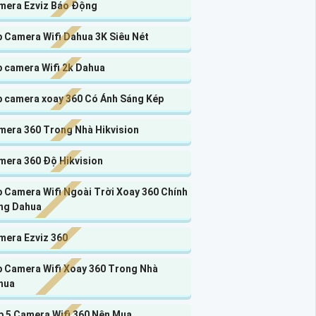
mera Ezviz Báo Động
p Camera Wifi Dahua 3K Siêu Nét
p camera Wifi 2k Dahua
p camera xoay 360 Có Ánh Sáng Kép
mera 360 Trong Nhà Hikvision
mera 360 Độ Hikvision
 Camera Wifi Ngoài Trời Xoay 360 Chính
ng Dahua
mera Ezviz 360
p Camera Wifi Xoay 360 Trong Nhà
hua
p 5 Camera Wifi 360 Nên Mua