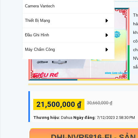
Camera Vantech
Th
Thiết Bị Mạng
hả
kh
Đầu Ghi Hình
cô
ch
Máy Chấm Công
NV
sắ
21,500,000 ₫
30,660,000 ₫
Thương hiệu:
Dahua
Ngày đăng:
7/12/2023 2:58:30 PM
DHI-NVR5816-EI
-
SẢN 