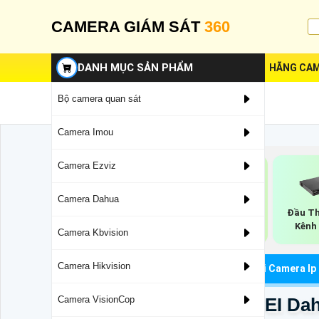
CAMERA GIÁM SÁT
360
DANH MỤC SẢN PHẨM
HÃNG CAM
Bộ camera quan sát
Camera Imou
Camera Ezviz
Camera Dahua
Đầu Thu Camera 32
Đầu Ghi NVR Dahua
Đầu Th
Kênh Dahua
Kênh
Camera Kbvision
Camera Hikvision
Trang Chủ
Đầu Ghi Hình Dahua
Đầu Ghi Camera Ip
Đầu Ghi DHI-NVR5816-EI Da
Camera VisionCop