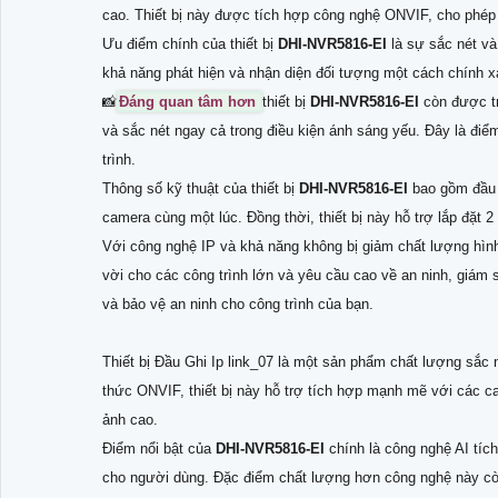
cao. Thiết bị này được tích hợp công nghệ ONVIF, cho phép t
Ưu điểm chính của thiết bị
DHI-NVR5816-EI
là sự sắc nét và
khả năng phát hiện và nhận diện đối tượng một cách chính xá
📸
Đáng quan tâm hơn
thiết bị
DHI-NVR5816-EI
còn được tr
và sắc nét ngay cả trong điều kiện ánh sáng yếu. Đây là đi
trình.
Thông số kỹ thuật của thiết bị
DHI-NVR5816-EI
bao gồm đầu 
camera cùng một lúc. Đồng thời, thiết bị này hỗ trợ lắp đặt 
Với công nghệ IP và khả năng không bị giảm chất lượng hình 
vời cho các công trình lớn và yêu cầu cao về an ninh, giám s
và bảo vệ an ninh cho công trình của bạn.
Thiết bị Đầu Ghi Ip link_07 là một sản phẩm chất lượng sắc n
thức ONVIF, thiết bị này hỗ trợ tích hợp mạnh mẽ với các 
ảnh cao.
Điểm nổi bật của
DHI-NVR5816-EI
chính là công nghệ AI tíc
cho người dùng. Đặc điểm chất lượng hơn công nghệ này còn 