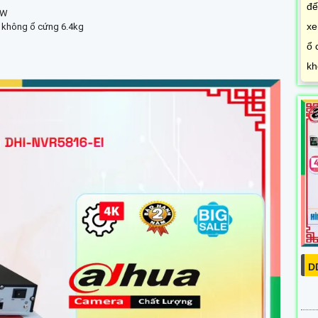
đế
3W
xe
g không ổ cứng 6.4kg
ổ 
kh
D