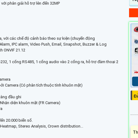
 với phân giải hỗ trợ lên đến 32MP
a, với các chế độ cảnh báo theo sự kiện (chuyển động
 Alarm, IPC alarm, Video Push, Email, Snapshot, Buzzer & Log
ích ONVIF 21.12
232, 1 cổng RS485, 1 cổng audio vào 2 cổng ra, hỗ trợ đàm thoại 2
Camera
bởi Camera (Có phân tích thuộc tính khuôn mặt)
Đ
bằng đầu ghi
 Nhận diện khuôn mặt (FR Camera)
ra
đến 20.000 biển số.
eatmap, Stereo Analysis, Crown distribution...
Th