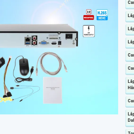
Ca
Lắ
Lắ
Lắ
Ca
Ca
Lắp
Hã
Ca
Lắ
Da
To