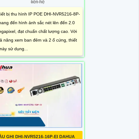
liên hệ
iết bị thu hình IP POE DHI-NVR5216-8P-
mang đến hình ảnh sắc nét lên đến 2.0
gapixel, đạt chuẩn chất lượng cao. Với
ả năng xem ban đêm và 2 ổ cứng, thiết
 này sử dụng...
ẦU GHI DHI-NVR5216-16P-EI DAHUA