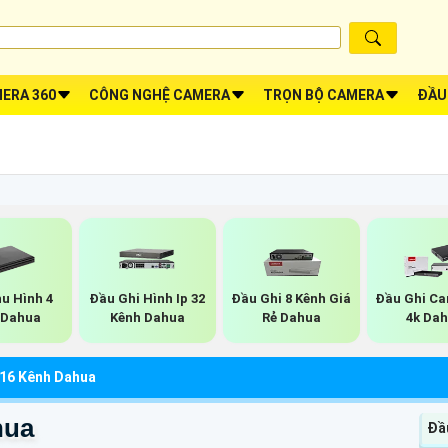
ERA 360
CÔNG NGHỆ CAMERA
TRỌN BỘ CAMERA
ĐẦU
u Hình 4
Đầu Ghi Hình Ip 32
Đầu Ghi 8 Kênh Giá
Đầu Ghi Ca
 Dahua
Kênh Dahua
Rẻ Dahua
4k Da
 16 Kênh Dahua
hua
Đầ