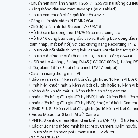
• Chuẩn nén hình ảnh Smart H.265+/H.265 với hai luồng dữ liệu
• Băng thông đầu vào max 384Mbps (AI disabled)
• Hỗ trợ camera độ phân giải lên đến 32MP
• Cổng ra tín hiệu video 2HDMI/2VGA.
• Chế độ chia hình 1st Screen: 1/4/8/9/16
• Hỗ trợ xem lại đồng thời 1/4/9/16 camera cùng lúc
• Hỗ trợ 16 cổng báo động đầu vào và 8 cổng báo động đầu r
. xâm nhập , mất kết nối) với các chứng năng Recording, PTZ,
• Hỗ trợ kết nối nhiều thương hiệu camera với chuẩn tương th
• Hỗ trợ 8 ổ cứng, mỗi ổ tối đa 16 TB, Hỗ trợ 1 cổng eSATA.
• USB hỗ trợ 4 cổng , 2 cổng RJ45 (10/100/1000M), 1 cổng RS
chiều, alarm 16 in / 8 out (1 channel 12V 1A output)
• Các tính năng thông minh AI:
+ Bảo vệ vành đai: 4 kênh AI bởi đầu ghi hoặc 16 kênh AI bởi 
+ Phát hiện khuôn mặt: 2 kênh AI bởi đầu ghi hoặc 16 kênh AI 
+ Nhận diện khuôn mặt: 16 kênh Phát hiện bằng camera
+ nhận diện bằng đầu ghi (FR by NVR) hoặc 2 kênh Phát hiện 
+ nhận diện bằng đầu ghi (FR by NVR) / hoặc 16 kênh Camera
+ SMD PLUS: 8 kênh AI bởi đầu ghi hoặc 16 kênh AI bởi Came
+ Video Metadata: 8 kênh AI bởi Camera
+ ANPR: 8 kênh camera Nhận diện biển số (ANPR) , hỗ trợ lên 
+ Các chức năng thông minh khác: AI by Camera : Đếm người, H
• Hỗ trợ tên miền miễn phí SmartDDNS.TV và P2P
• RAID 0/1/5/6/10