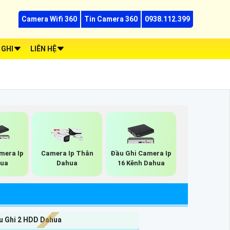
Camera Wifi 360
Tin Camera 360
0938.112.399
 GHI
LIÊN HỆ
mera Ip
Camera Ip Thân
Đầu Ghi Camera Ip
hua
Dahua
16 Kênh Dahua
u Ghi 2 HDD Dahua