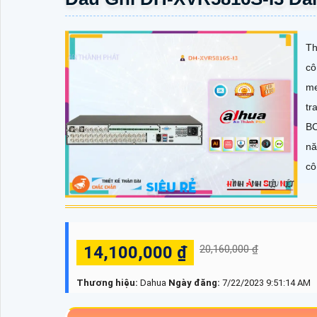
Th
cô
me
tr
BC
nă
cô
14,100,000 ₫
20,160,000 ₫
Thương hiệu:
Dahua
Ngày đăng:
7/22/2023 9:51:14 AM