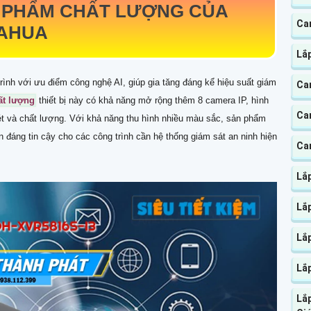
 PHẨM CHẤT LƯỢNG CỦA
Ca
AHUA
Lắ
trình với ưu điểm công nghệ AI, giúp gia tăng đáng kể hiệu suất giám
Ca
ất lượng
thiết bị này có khả năng mở rộng thêm 8 camera IP, hình
Ca
ét và chất lượng. Với khả năng thu hình nhiều màu sắc, sản phẩm
 đáng tin cậy cho các công trình cần hệ thống giám sát an ninh hiện
Ca
Lắ
Lắ
Lắ
Lắ
Lắp