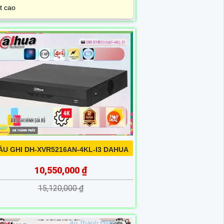
t cao
ẦU GHI DH-XVR5216AN-4KL-I3 DAHUA
10,550,000 ₫
15,120,000 ₫