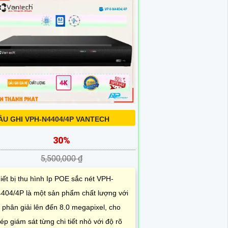
ẦU GHI VPH-N4404/4P VANTECH
30%
5,500,000 ₫
iết bị thu hình Ip POE sắc nét VPH-
404/4P là một sản phẩm chất lượng với
 phân giải lên đến 8.0 megapixel, cho
ép giám sát từng chi tiết nhỏ với độ rõ