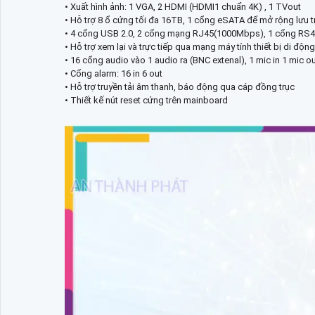
• Xuất hình ảnh: 1 VGA, 2 HDMI (HDMI1 chuẩn 4K) , 1 TVout
• Hỗ trợ 8 ổ cứng tối đa 16TB, 1 cổng eSATA để mở rộng lưu t
• 4 cổng USB 2.0, 2 cổng mạng RJ45(1000Mbps), 1 cổng RS485
• Hỗ trợ xem lại và trực tiếp qua mạng máy tính thiết bị di độn
• 16 cổng audio vào 1 audio ra (BNC extenal), 1 mic in 1 mic ou
• Cổng alarm: 16 in 6 out
• Hỗ trợ truyền tải âm thanh, báo động qua cáp đồng trục
• Thiết kế nút reset cứng trên mainboard