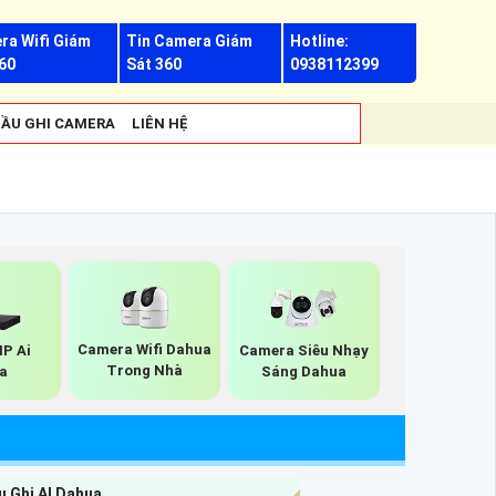
ra Wifi Giám
Tin Camera Giám
Hotline:
60
Sát 360
0938112399
ẦU GHI CAMERA
LIÊN HỆ
Camera Wifi Dahua
IP Ai
Camera Siêu Nhạy
Trong Nhà
a
Sáng Dahua
u Ghi AI Dahua