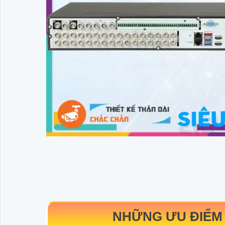
NHỮNG ƯU ĐIỂM