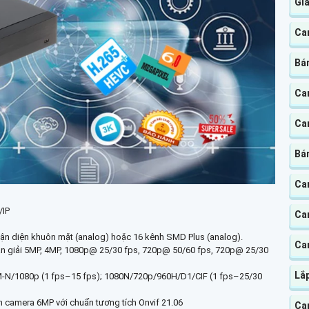
Giá
Cam
Bán
Ca
Ca
Bá
Cam
/IP
Ca
nhận diện khuôn mặt (analog) hoặc 16 kênh SMD Plus (analog).
Ca
hân giải 5MP, 4MP, 1080p@ 25/30 fps, 720p@ 50/60 fps, 720p@ 25/30
Lắ
 4M-N/1080p (1 fps–15 fps); 1080N/720p/960H/D1/CIF (1 fps–25/30
đến camera 6MP với chuẩn tương tích Onvif 21.06
Ca