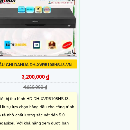
ẦU GHI DAHUA DH-XVR5108HS-I3-VN
3,200,000 ₫
4,620,000 ₫
iết bị thu hình HD DH-XVR5108HS-I3-
 là sự lựa chọn hàng đầu cho công trình
á rẻ nhờ chất lượng sắc nét đến 5.0
gapixel. Với khả năng xem được ban