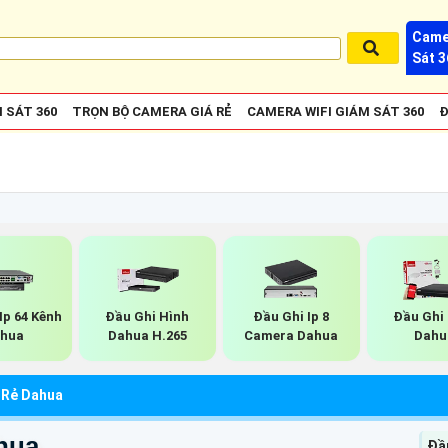
Came
Sát 3
 SÁT 360
TRỌN BỘ CAMERA GIÁ RẺ
CAMERA WIFI GIÁM SÁT 360
Đ
Ip 64 Kênh
Đầu Ghi Hình
Đầu Ghi Ip 8
Đầu Ghi 
hua
Dahua H.265
Camera Dahua
Dahu
 Rẻ Dahua
hua
Đầ