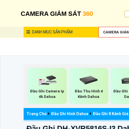
CAMERA GIÁM SÁT
360
DANH MỤC
SẢN PHẨM
CAMERA GIÁM
Đầu Ghi Camera Ip
Đầu Thu Hình 4
Đầu Ghi 
4k Dahua
Kênh Dahua
Da
Trang Chủ
Đầu Ghi Hình Dahua
Đầu Ghi 8 Kênh Giá
Đầu Ghi DH-XVR5816S-I3 Da