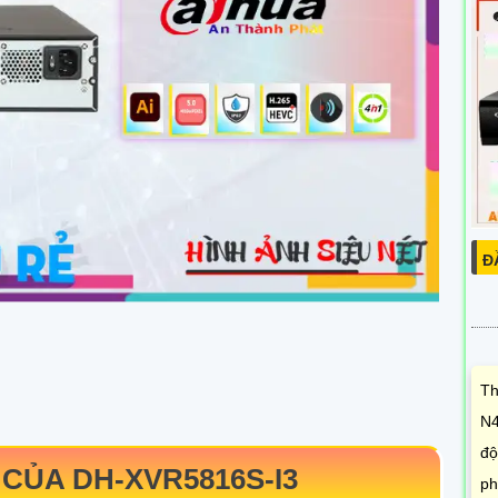
Đ
Th
N4
độ
 CỦA
DH-XVR5816S-I3
ph