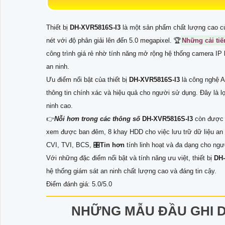
Thiết bị
DH-XVR5816S-I3
là một sản phẩm chất lượng cao c
nét với độ phân giải lên đến 5.0 megapixel. 🏆
Những cải tiế
công trình giá rẻ nhờ tính năng mở rộng hệ thống camera IP
an ninh.
Ưu điểm nổi bật của thiết bị
DH-XVR5816S-I3
là công nghệ A
thông tin chính xác và hiệu quả cho người sử dụng. Đây là l
ninh cao.
👉
Nỗi hơn trong các thông số
DH-XVR5816S-I3
còn được t
xem được ban đêm, 8 khay HDD cho việc lưu trữ dữ liệu an t
CVI, TVI, BCS, 🎛
Tin hơn
tính linh hoạt và đa dạng cho ngư
Với những đặc điểm nổi bật và tính năng ưu việt, thiết bị
DH
hệ thống giám sát an ninh chất lượng cao và đáng tin cậy.
Điểm đánh giá: 5.0/5.0
NHỮNG MẪU ĐẦU GHI 