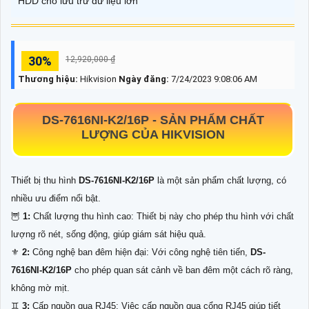
HDD cho lưu trữ dữ liệu lớn
30%
12,920,000 ₫
Thương hiệu:
Hikvision
Ngày đăng:
7/24/2023 9:08:06 AM
DS-7616NI-K2/16P
-
SẢN PHẨM CHẤT
LƯỢNG CỦA HIKVISION
Thiết bị thu hình
DS-7616NI-K2/16P
là một sản phẩm chất lượng, có
nhiều ưu điểm nổi bật.
🦉
1:
Chất lượng thu hình cao: Thiết bị này cho phép thu hình với chất
lượng rõ nét, sống động, giúp giám sát hiệu quả.
⚜️
2:
Công nghệ ban đêm hiện đại: Với công nghệ tiên tiến,
DS-
7616NI-K2/16P
cho phép quan sát cảnh về ban đêm một cách rõ ràng,
không mờ mịt.
♊
3:
Cấp nguồn qua RJ45: Việc cấp nguồn qua cổng RJ45 giúp tiết