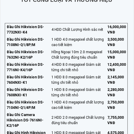
TỐT CÙNG LOẠI VÀ THƯƠNG HIỆU
Đầu Ghi Hikvision DS-
16,000,000
4 HDD Chất Lượng Hình sắc nét
7732NXI-K4
VNĐ
Đầu Ghi Hikvision DS-
1 HDD 4.0 megapixel chất lượng
3,500,000
7108NI-Q1/8P/M
cao tiết kiệm
VNĐ
Đầu Ghi Hikvision DS-
Hồng Ngoại 10m 2.0 megapixel
15,000,000
7632NI-K2/16P
Chất lượng đúng tiêu chuẩn
VNĐ
Đầu Ghi Hikvision DS-
4 HDD 8.0 megapixel Giám sát
12,400,000
7716NI-K4/16P
từng chi tiết nhỏ
VNĐ
Đầu Ghi Hikvision DS-
1 HDD 8.0 megapixel Giám sát
2,145,000
7604NXI-K1
từng chi tiết nhỏ
VNĐ
Đầu Ghi Hikvision DS-
1 HDD 8.0 megapixel Giám sát
2,280,000
7608NXI-K1
từng chi tiết nhỏ
VNĐ
Đầu Ghi Hikvision DS-
1 HDD 4.0 megapixel chất lượng
2,750,000
7104NI-Q1/4P/M
cao tiết kiệm
VNĐ
Đầu Ghi Camera
2 HDD 2.0 megapixel Chất lượng
7,755,000
Hikvision DS-7616NI-
đúng tiêu chuẩn
VNĐ
K2/16P
Đầu Ghi Hình Hikvision
1 HDD 8.0 megapixel Giám sát
4,575,000