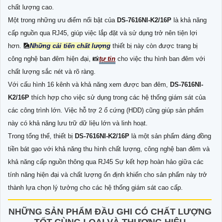
chất lượng cao.
Một trong những ưu điểm nổi bật của
DS-7616NI-K2/16P
là khả năng
cấp nguồn qua RJ45, giúp việc lắp đặt và sử dụng trở nên tiện lợi
hơn. 🎑
Những cải tiến chất lượng
thiết bị này còn được trang bị
công nghệ ban đêm hiện đại, 📸
tự tin
cho việc thu hình ban đêm với
chất lượng sắc nét và rõ ràng.
Với cấu hình 16 kênh và khả năng xem được ban đêm,
DS-7616NI-
K2/16P
thích hợp cho việc sử dụng trong các hệ thống giám sát của
các công trình lớn. Việc hỗ trợ 2 ổ cứng (HDD) cũng giúp sản phẩm
này có khả năng lưu trữ dữ liệu lớn và linh hoạt.
Trong tổng thể, thiết bị
DS-7616NI-K2/16P
là một sản phẩm đáng đồng
tiền bát gạo với khả năng thu hình chất lượng, công nghệ ban đêm và
khả năng cấp nguồn thông qua RJ45 Sự kết hợp hoàn hảo giữa các
tính năng hiện đại và chất lượng ổn định khiến cho sản phẩm này trở
thành lựa chọn lý tưởng cho các hệ thống giám sát cao cấp.
NHỮNG SẢN PHẨM ĐẦU GHI CÓ CHẤT LƯỢNG