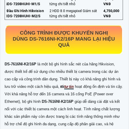
iDS-7208HUHI-M1/S
từng chi tiết nhỏ
VNĐ
Đầu Ghi Hình Hikvision
2 HDD 8.0 megapixel Giám sát
4,750,000
IDS-7208HUHI-M2/S
từng chi tiết nhỏ
VNĐ
CÔNG TRÌNH ĐƯỢC KHUYẾN NGHỊ
DÙNG
DS-7616NI-K2/16P
MANG LẠI HIỆU
QUẢ
DS-7616NI-K2/16P
là một bộ ghi hình sắc nét của hãng Hikvision,
được thiết kế để sử dụng cho nhiều thiết bị camera trong các dự án
cao cấp và công trình dân dụng. Thiết bị này có khả năng ghi hình và
lưu trữ video một cách hiệu quả, 📸
tự tin
hoạt động ổn định và tin cậy.
Với khả năng hỗ trợ đến 16 camera và 16 cổng PoE (Power over
Ethernet), bộ ghi hình
DS-7616NI-K2/16P
giúp dễ dàng cài đặt và kết
nối với các thiết bị camera một cách linh hoạt. Tính năng chất lượng
khác sản phẩm này còn được trang bị các tính năng thông minh như
hỗ trợ chế độ ghi hình đa dạng, cung cấp độ phân giải cao, và hệ