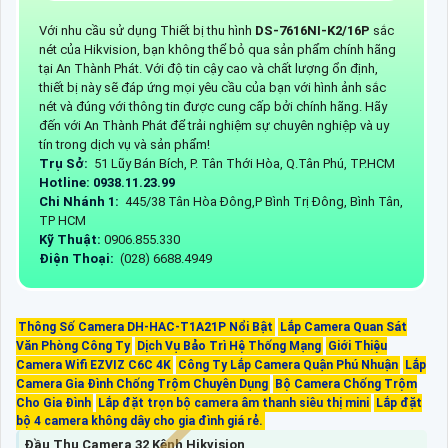
Với nhu cầu sử dụng Thiết bị thu hình
DS-7616NI-K2/16P
sắc
nét của Hikvision, bạn không thể bỏ qua sản phẩm chính hãng
tại An Thành Phát. Với độ tin cậy cao và chất lượng ổn định,
thiết bị này sẽ đáp ứng mọi yêu cầu của bạn với hình ảnh sắc
nét và đúng với thông tin được cung cấp bởi chính hãng. Hãy
đến với An Thành Phát để trải nghiệm sự chuyên nghiệp và uy
tín trong dịch vụ và sản phẩm!
Trụ Sở:
51 Lũy Bán Bích, P. Tân Thới Hòa, Q.Tân Phú, TP.HCM
Hotline: 0938.11.23.99
Chi Nhánh 1:
445/38 Tân Hòa Đông,P Bình Trị Đông, Bình Tân,
TP HCM
Kỹ Thuật:
0906.855.330
Điện Thoại:
(028) 6688.4949
Thông Số Camera DH-HAC-T1A21P Nổi Bật
Lắp Camera Quan Sát
Văn Phòng Công Ty
Dịch Vụ Bảo Trì Hệ Thống Mạng
Giới Thiệu
Camera Wifi EZVIZ C6C 4K
Công Ty Lắp Camera Quận Phú Nhuận
Lắp
Camera Gia Đình Chống Trộm Chuyên Dụng
Bộ Camera Chống Trộm
Cho Gia Đình
Lắp đặt trọn bộ camera âm thanh siêu thị mini
Lắp đặt
bộ 4 camera không dây cho gia đình giá rẻ.
Đầu Thu Camera 32 Kênh Hikvision