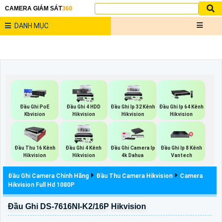
CAMERA GIÁM SÁT
360
DANH MỤC
Đầu Ghi PoE
Đầu Ghi 4 HDD
Đầu Ghi Ip 32 Kênh
Đầu Ghi Ip 64 Kênh
Kbvision
Hikvision
Hikvision
Hikvision
Đầu Thu 16 Kênh
Đầu Ghi 4 Kênh
Đầu Ghi Camera Ip
Đầu Ghi Ip 8 Kênh
Hikvision
Hikvision
4k Dahua
Vantech
Đầu Ghi Camera Chính Hãng
Đầu Thu Camera Hikvision
Camera
Hikvision Full Hd 1080P
Đầu Ghi DS-7616NI-K2/16P Hikvision