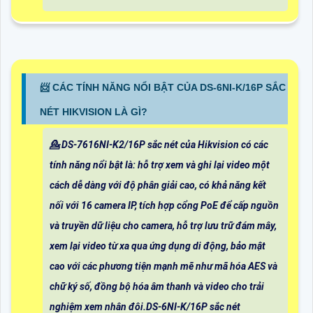
📨 CÁC TÍNH NĂNG NỔI BẬT CỦA DS-6NI-K/16P SẮC
NÉT HIKVISION LÀ GÌ?
💁 DS-7616NI-K2/16P sắc nét của Hikvision có các
tính năng nổi bật là: hỗ trợ xem và ghi lại video một
cách dễ dàng với độ phân giải cao, có khả năng kết
nối với 16 camera IP, tích hợp cổng PoE để cấp nguồn
và truyền dữ liệu cho camera, hỗ trợ lưu trữ đám mây,
xem lại video từ xa qua ứng dụng di động, bảo mật
cao với các phương tiện mạnh mẽ như mã hóa AES và
chữ ký số, đồng bộ hóa âm thanh và video cho trải
nghiệm xem nhân đôi.DS-6NI-K/16P sắc nét