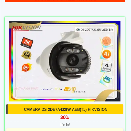
CAMERA DS-2DE7A432IW-AEB(T5) HIKVISION
30%
liên hệ