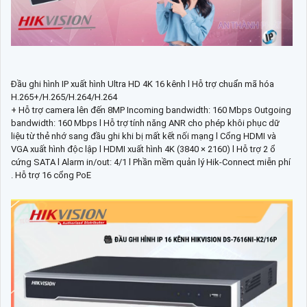
Đầu ghi hình IP xuất hình Ultra HD 4K 16 kênh l Hỗ trợ chuẩn mã hóa
H.265+/H.265/H.264/H.264
+ Hỗ trợ camera lên đến 8MP Incoming bandwidth: 160 Mbps Outgoing
bandwidth: 160 Mbps l Hỗ trợ tính năng ANR cho phép khôi phục dữ
liệu từ thẻ nhớ sang đầu ghi khi bị mất kết nối mạng l Cổng HDMI và
VGA xuất hình độc lập l HDMI xuất hình 4K (3840 × 2160) l Hỗ trợ 2 ổ
cứng SATA l Alarm in/out: 4/1 l Phần mềm quản lý Hik-Connect miễn phí
. Hỗ trợ 16 cổng PoE