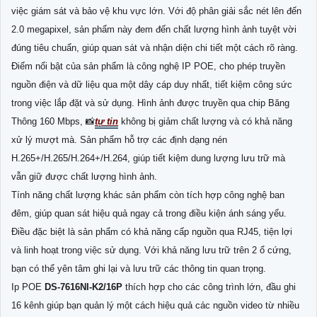
việc giám sát và bảo vệ khu vực lớn. Với độ phân giải sắc nét lên đến
2.0 megapixel, sản phẩm này đem đến chất lượng hình ảnh tuyệt vời
đúng tiêu chuẩn, giúp quan sát và nhận diện chi tiết một cách rõ ràng.
Điểm nổi bật của sản phẩm là công nghệ IP POE, cho phép truyền
nguồn điện và dữ liệu qua một dây cáp duy nhất, tiết kiệm công sức
trong việc lắp đặt và sử dụng. Hình ảnh được truyền qua chip Băng
Thông 160 Mbps, 📸
tự tin
không bị giảm chất lượng và có khả năng
xử lý mượt mà. Sản phẩm hỗ trợ các định dạng nén
H.265+/H.265/H.264+/H.264, giúp tiết kiệm dung lượng lưu trữ mà
vẫn giữ được chất lượng hình ảnh.
Tính năng chất lượng khác sản phẩm còn tích hợp công nghệ ban
đêm, giúp quan sát hiệu quả ngay cả trong điều kiện ánh sáng yếu.
Điều đặc biệt là sản phẩm có khả năng cấp nguồn qua RJ45, tiện lợi
và linh hoạt trong việc sử dụng. Với khả năng lưu trữ trên 2 ổ cứng,
bạn có thể yên tâm ghi lại và lưu trữ các thông tin quan trọng.
Ip POE
DS-7616NI-K2/16P
thích hợp cho các công trình lớn, đầu ghi
16 kênh giúp bạn quản lý một cách hiệu quả các nguồn video từ nhiều