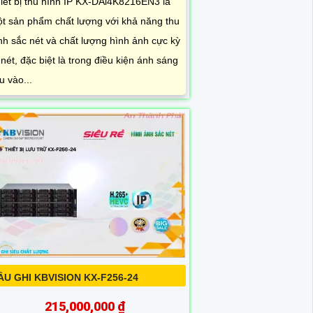
iết bị thu hình IP KX-DAi4K8216EN3 là
t sản phẩm chất lượng với khả năng thu
nh sắc nét và chất lượng hình ảnh cực kỳ
 nét, đặc biệt là trong điều kiện ánh sáng
u vào...
ẦU GHI KBVISION KX-F256-24
215,000,000 ₫