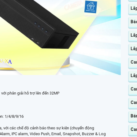
Lắp
Báo
Lắ
Lắ
Ca
Lắ
Ca
 với phân giải hỗ trợ lên đến 32MP
Ca
Bá
en: 1/4/8/9/16
a, với các chế độ cảnh báo theo sự kiện (chuyển động
Ca
 Alarm, IPC alarm, Video Push, Email, Snapshot, Buzzer & Log