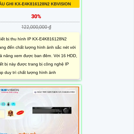
ẦU GHI KX-E4K816128N2 KBVISION
30%
122,000,000 ₫
iết bị thu hình IP KX-E4K816128N2
ng đến chất lượng hình ảnh sắc nét với
ả năng xem được ban đêm. Với 16 HDD,
iết bị này được trang bị công nghệ IP
úp duy trì chất lượng hình ảnh