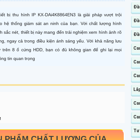
Đầu
iết bị thu hình IP KX-DAi4K8864EN3 là giải pháp vượt trội
Đầu
o hệ thống giám sát an ninh của bạn. Với chất lượng hình
h sắc nét, thiết bị này mang đến trải nghiệm xem hình ảnh rõ
Đầu
ng, ngay cả trong điều kiện ánh sáng yếu. Với khả năng lưu
Cam
ữ trên 8 ổ cứng HDD, bạn có đủ không gian để ghi lại mọi
ông tin quan trọng
Ca
Ca
Lắp
Ca
Ca
M
Tư
N PHẨM CHẤT LƯỢNG CỦA