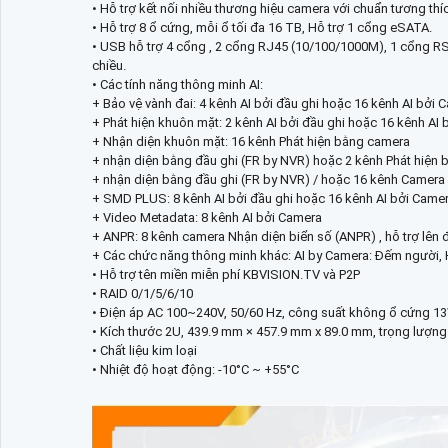
• Hỗ trợ kết nối nhiều thương hiệu camera với chuẩn tương th
• Hỗ trợ 8 ổ cứng, mỗi ổ tối đa 16 TB, Hỗ trợ 1 cổng eSATA.
• USB hỗ trợ 4 cổng , 2 cổng RJ45 (10/100/1000M), 1 cổng RS
chiều.
• Các tính năng thông minh AI:
+ Bảo vệ vành đai: 4 kênh AI bởi đầu ghi hoặc 16 kênh AI bởi 
+ Phát hiện khuôn mặt: 2 kênh AI bởi đầu ghi hoặc 16 kênh AI 
+ Nhận diện khuôn mặt: 16 kênh Phát hiện bằng camera
+ nhận diện bằng đầu ghi (FR by NVR) hoặc 2 kênh Phát hiện 
+ nhận diện bằng đầu ghi (FR by NVR) / hoặc 16 kênh Camera
+ SMD PLUS: 8 kênh AI bởi đầu ghi hoặc 16 kênh AI bởi Came
+ Video Metadata: 8 kênh AI bởi Camera
+ ANPR: 8 kênh camera Nhận diện biển số (ANPR) , hỗ trợ lên 
+ Các chức năng thông minh khác: AI by Camera: Đếm người, He
• Hỗ trợ tên miền miễn phí KBVISION.TV và P2P
• RAID 0/1/5/6/10
• Điện áp AC 100~240V, 50/60 Hz, công suất không ổ cứng 1
• Kích thước 2U, 439.9 mm × 457.9 mm x 89.0 mm, trọng lượn
• Chất liệu kim loại
• Nhiệt độ hoạt động: -10°C ~ +55°C