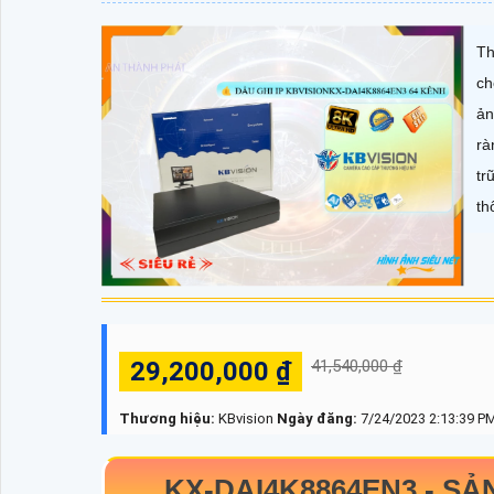
Th
ch
ản
rà
tr
th
29,200,000 ₫
41,540,000 ₫
Thương hiệu:
KBvision
Ngày đăng:
7/24/2023 2:13:39 P
KX-DAI4K8864EN3 -
SẢ