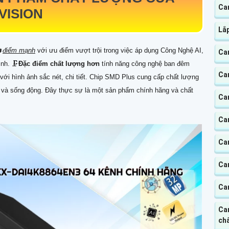
Ca
VISION
Lắ

điểm mạnh
với ưu điểm vượt trội trong việc áp dụng Công Nghệ AI,
Ca
nh. 🗜️
Đặc điểm chất lượng hơn
tính năng công nghệ ban đêm
Ca
ới hình ảnh sắc nét, chi tiết. Chip SMD Plus cung cấp chất lượng
ng và sống động. Đây thực sự là một sản phẩm chính hãng và chất
Ca
Cam
Ca
Ca
Ca
Ca
chấ