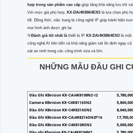
hợp trong sản phẩm cao cấp
giúp tăng khả năng lưu trữ và
Với mức giá phù hợp,
KX-DAi4K8864EN3
là lựa chọn phù h
tốt. Đồng thời, việc trang bị công nghệ IP giúp tránh hiện t
mọi hình ảnh được ghi lại.
📂
Đánh giá tốt nhất là
thiết bị IP
KX-DAi4K8864EN3
là một
công nghệ AI tiên tiến và khả năng giám sát ổn định ngay cả
sát an ninh trong các công trình vừa và lớn.
NHỮNG MẪU ĐẦU GHI C
Đầu Ghi KBvision KX-CAi4K8108N2-I2
5,780,00
Camera KBvision KX-C4K8116SN2
5,860,00
Đầu Ghi KBvision KX-C4K8216SN2
8,040,00
Đầu Ghi KBvision KX-CAi4K8216SN2P16
17,700,0
Đầu Ghi KBvision KX-C4K8108SN2
5,000,00
Đầu ghi Kbvision KX-CAi4K8104N2
5,780,00