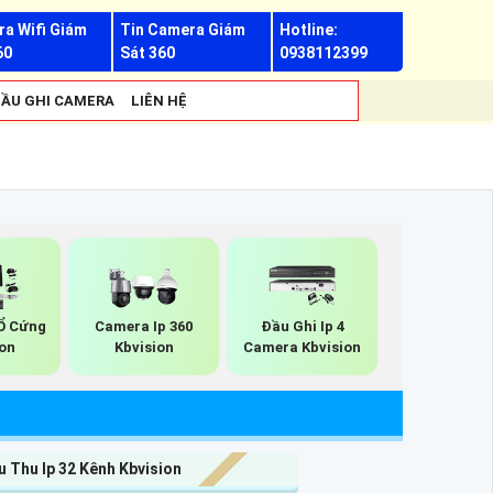
a Wifi Giám
Tin Camera Giám
Hotline:
60
Sát 360
0938112399
ẦU GHI CAMERA
LIÊN HỆ
 Ổ Cứng
Camera Ip 360
Đầu Ghi Ip 4
ion
Kbvision
Camera Kbvision
 Thu Ip 32 Kênh Kbvision