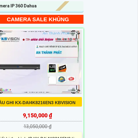
mera IP 360 Dahua
CAMERA SALE KHỦNG
ẦU GHI KX-DAI4K8216EN3 KBVISION
9,150,000 ₫
13,050,000 ₫