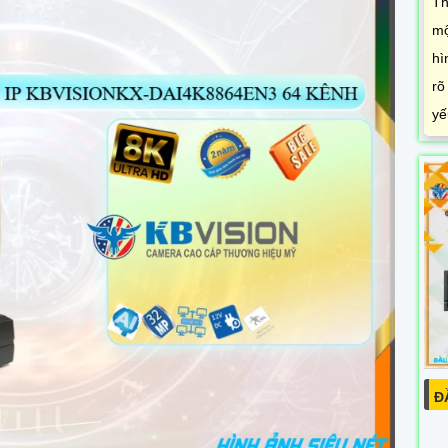
Th
mộ
hì
rõ
yế
Đ