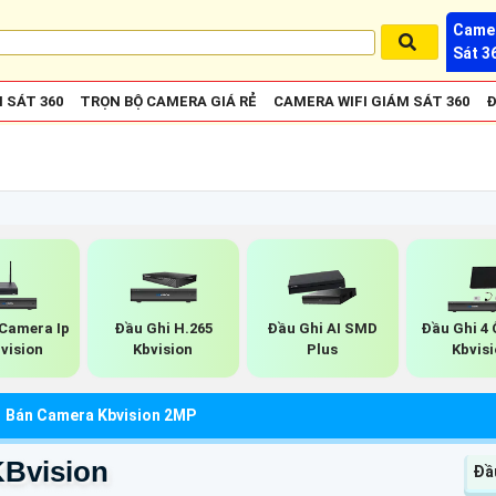
Camer
Sát 3
 SÁT 360
TRỌN BỘ CAMERA GIÁ RẺ
CAMERA WIFI GIÁM SÁT 360
Đ
 Camera Ip
Đầu Ghi H.265
Đầu Ghi AI SMD
Đầu Ghi 4
bvision
Kbvision
Plus
Kbvis
Bán Camera Kbvision 2MP
Bvision
Đầu