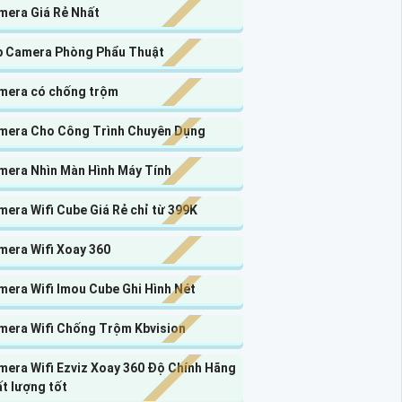
mera Giá Rẻ Nhất
p Camera Phòng Phẩu Thuật
mera có chống trộm
mera Cho Công Trình Chuyên Dụng
mera Nhìn Màn Hình Máy Tính
era Wifi Cube Giá Rẻ chỉ từ 399K
mera Wifi Xoay 360
mera Wifi Imou Cube Ghi Hình Nét
mera Wifi Chống Trộm Kbvision
mera Wifi Ezviz Xoay 360 Độ Chính Hãng
t lượng tốt