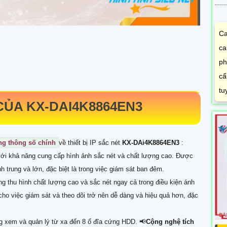
Ca
ca
ph
cấ
tu
 CỦA
KX-DAI4K8864EN3
ững thông số chính
về thiết bị IP sắc nét
KX-DAi4K8864EN3
:
ới khả năng cung cấp hình ảnh sắc nét và chất lượng cao. Được
h trung và lớn, đặc biệt là trong việc giám sát ban đêm.
g thu hình chất lượng cao và sắc nét ngay cả trong điều kiện ánh
ho việc giám sát và theo dõi trở nên dễ dàng và hiệu quả hơn, đặc
ng xem và quản lý từ xa đến 8 ổ đĩa cứng HDD. 📢
Cộng nghệ tích