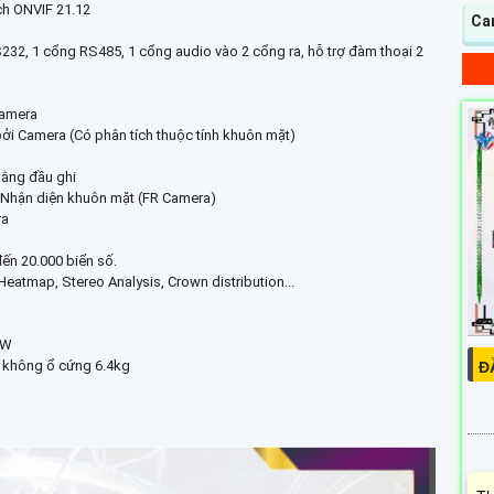
ích ONVIF 21.12
Ca
232, 1 cổng RS485, 1 cổng audio vào 2 cổng ra, hỗ trợ đàm thoại 2
Camera
bởi Camera (Có phân tích thuộc tính khuôn mặt)
bằng đầu ghi
 Nhận diện khuôn mặt (FR Camera)
ra
đến 20.000 biển số.
atmap, Stereo Analysis, Crown distribution...
3W
g không ổ cứng 6.4kg
Đ