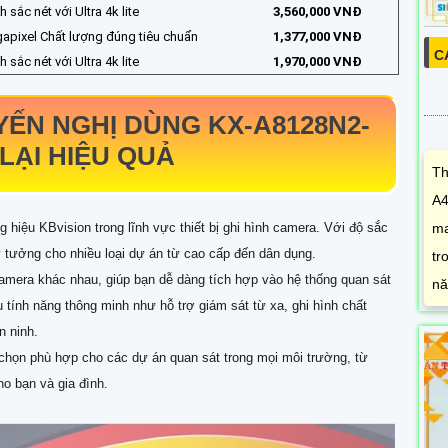
 sắc nét với Ultra 4k lite
3,560,000 VNĐ
apixel Chất lượng đúng tiêu chuẩn
1,377,000 VNĐ
C
 sắc nét với Ultra 4k lite
1,970,000 VNĐ
YẾN NGHỊ DÙNG
KX-A8128N2-
LẠI HIỆU QUẢ
Th
A4
ma
hiệu KBvision trong lĩnh vực thiết bị ghi hình camera. Với độ sắc
ý tưởng cho nhiều loại dự án từ cao cấp đến dân dụng.
tr
 camera khác nhau, giúp bạn dễ dàng tích hợp vào hệ thống quan sát
nă
u tính năng thông minh như hỗ trợ giám sát từ xa, ghi hình chất
n ninh.
 chọn phù hợp cho các dự án quan sát trong mọi môi trường, từ
ho bạn và gia đình.