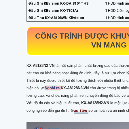
Đầu Ghi KBvision KX-DAi8104TH3
1 HDD Hình ảnh
Đầu Ghi KBvision KX-7108Ai
1 HDD 2.0 meg
Đầu Thu KX-A8108WN KBvision
1 HDD Hình ảnh
CÔNG TRÌNH ĐƯỢC KHU
VN
MANG 
KX-A8128N2-VN
là một sản phẩm chất lượng cao của thương 
nét cao và khả năng hoạt động ổn định, đây là sự lựa chọn l
Thiết bị này được thiết kế để tương thích với nhiều thiết bị
hiện có. 🎆
Ngoài ra
KX-A8128N2-VN
còn được trang bị nhiề
lượng cao, và chức năng phát hiện chuyển động để bảo vệ a
Với độ tin cậy và hiệu suất cao,
KX-A8128N2-VN
là một lựa
công nghiệp đến gia đình. ☣️
an Tâm
sự an toàn và an ninh c