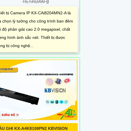
15,130,000 ₫
iết bị Camera IP KX-CAi8204MN2-A là
a chọn lý tưởng cho công trình ban đêm
i độ phân giải cao 2.0 megapixel, chất
ợng hình ảnh sắc nét. Thiết bị được
ang bị công nghệ...
ẦU GHI KX-A4K8108PN2 KBVISION