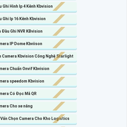
 Ghi Hình Ip 4 Kênh Kbvision
 Ghi Ip 16 Kênh Kbvision
n Đầu Ghi NVR KBvision
mera IP Dome Kbviison
n Camera Kbvision Công Nghệ Starlight
mera Chuẩn Onvif Kbvision
mera speedom Kbvision
mera Có Đọc Mã QR
mera Cho xe nâng
 Vấn Chọn Camera Cho Kho Logistics