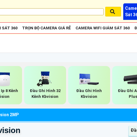
Camer
Sát 3
 SÁT 360
TRỌN BỘ CAMERA GIÁ RẺ
CAMERA WIFI GIÁM SÁT 360
Đ
 Ip 8 Kênh
Đầu Ghi Hình 32
Đầu Ghi Hình
Đầu Ghi 
ision
Kênh Kbvision
Kbvision
Plu
ision 2MP
ision
Đầu