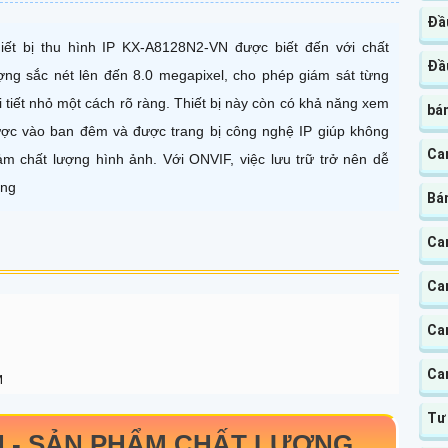
Đầu
iết bị thu hình IP KX-A8128N2-VN được biết đến với chất
Đầu
ợng sắc nét lên đến 8.0 megapixel, cho phép giám sát từng
i tiết nhỏ một cách rõ ràng. Thiết bị này còn có khả năng xem
bá
ợc vào ban đêm và được trang bị công nghệ IP giúp không
Ca
ảm chất lượng hình ảnh. Với ONVIF, việc lưu trữ trở nên dễ
ng
Bá
Ca
Ca
Ca
Ca
M
Tư
 -
SẢN PHẨM CHẤT LƯỢNG