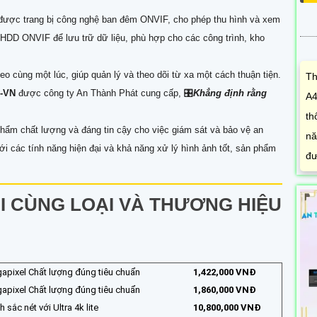
được trang bị công nghệ ban đêm ONVIF, cho phép thu hình và xem
HDD ONVIF để lưu trữ dữ liệu, phù hợp cho các công trình, kho
o cùng một lúc, giúp quản lý và theo dõi từ xa một cách thuận tiện.
Th
2-VN
được công ty An Thành Phát cung cấp, 🎛
Khẳng định rằng
A4
th
phẩm chất lượng và đáng tin cậy cho việc giám sát và bảo vệ an
nă
ới các tính năng hiện đại và khả năng xử lý hình ảnh tốt, sản phẩm
đư
 CÙNG LOẠI VÀ THƯƠNG HIỆU
apixel Chất lượng đúng tiêu chuẩn
1,422,000 VNĐ
apixel Chất lượng đúng tiêu chuẩn
1,860,000 VNĐ
 sắc nét với Ultra 4k lite
10,800,000 VNĐ