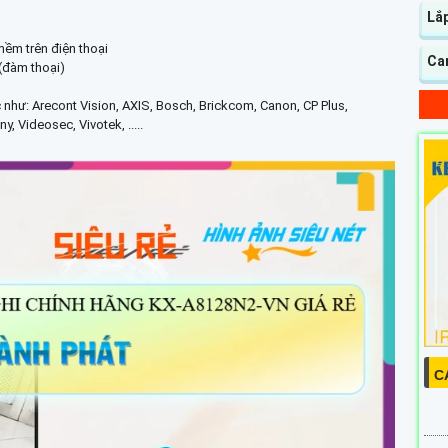
Lắp
mềm trên điện thoại
Ca
 (đàm thoại)
c như: Arecont Vision, AXIS, Bosch, Brickcom, Canon, CP Plus,
 Videosec, Vivotek, .....
C