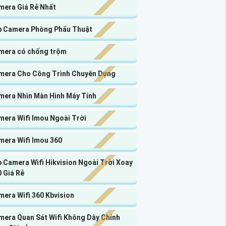
mera Giá Rẻ Nhất
p Camera Phòng Phẩu Thuật
mera có chống trộm
mera Cho Công Trình Chuyên Dụng
mera Nhìn Màn Hình Máy Tính
mera Wifi Imou Ngoài Trời
mera Wifi Imou 360
 Camera Wifi Hikvision Ngoài Trời Xoay
 Giá Rẻ
era Wifi 360 Kbvision
mera Quan Sát Wifi Không Dây Chính