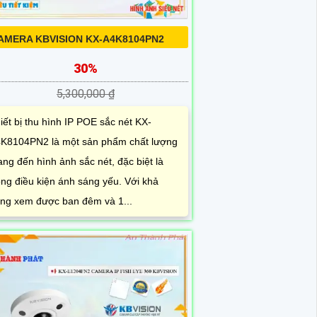
AMERA KBVISION KX-A4K8104PN2
30%
5,300,000 ₫
iết bị thu hình IP POE sắc nét KX-
K8104PN2 là một sản phẩm chất lượng
ng đến hình ảnh sắc nét, đặc biệt là
ong điều kiện ánh sáng yếu. Với khả
ng xem được ban đêm và 1...