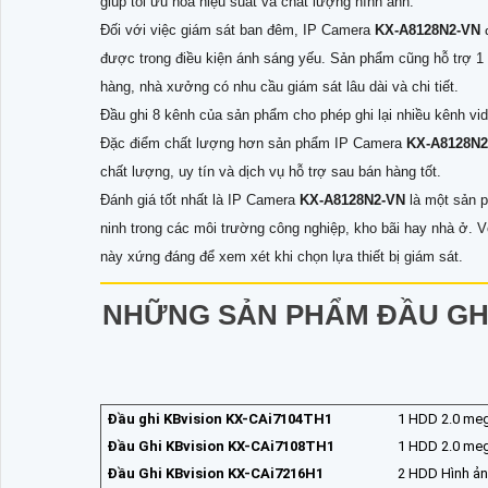
giúp tối ưu hóa hiệu suất và chất lượng hình ảnh.
Đối với việc giám sát ban đêm, IP Camera
KX-A8128N2-VN
được trong điều kiện ánh sáng yếu. Sản phẩm cũng hỗ trợ 1 
hàng, nhà xưởng có nhu cầu giám sát lâu dài và chi tiết.
Đầu ghi 8 kênh của sản phẩm cho phép ghi lại nhiều kênh vide
Đặc điểm chất lượng hơn sản phẩm IP Camera
KX-A8128N
chất lượng, uy tín và dịch vụ hỗ trợ sau bán hàng tốt.
Đánh giá tốt nhất là IP Camera
KX-A8128N2-VN
là một sản 
ninh trong các môi trường công nghiệp, kho bãi hay nhà ở. V
này xứng đáng để xem xét khi chọn lựa thiết bị giám sát.
NHỮNG SẢN PHẨM ĐẦU GHI
Đầu ghi KBvision KX-CAi7104TH1
1 HDD 2.0 meg
Đầu Ghi KBvision KX-CAi7108TH1
1 HDD 2.0 meg
Đầu Ghi KBvision KX-CAi7216H1
2 HDD Hình ảnh