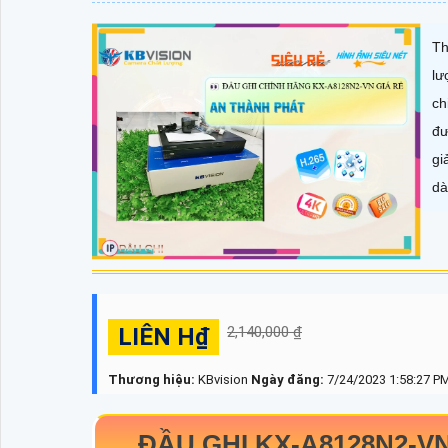
Th
lư
ch
đư
gi
dà
LIÊN H₫
2,140,000 ₫
Thương hiệu:
KBvision
Ngày đăng:
7/24/2023 1:58:27 P
ĐẦU GHI KX-A8128N2-VN