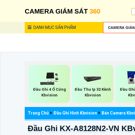
CAMERA GIÁM SÁT
360
DANH MỤC
SẢN PHẨM
CAMERA GIÁM
Đầu Ghi 4 Ổ Cứng
Đầu Thu Ip 32 Kênh
Đầu Ghi
Kbvision
Kbvision
Kbv
Trang Chủ
Đầu Ghi Hình Kbvision
Bán Camera Kbv
Đầu Ghi KX-A8128N2-VN KBv