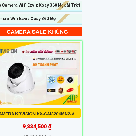
 Camera Wifi Ezviz Xoay 360 Ngoài Trời
mera Wifi Ezviz Xoay 360 Độ
CAMERA SALE KHỦNG
AMERA KBVISION KX-CAI8204MN2-A
9,834,500 ₫