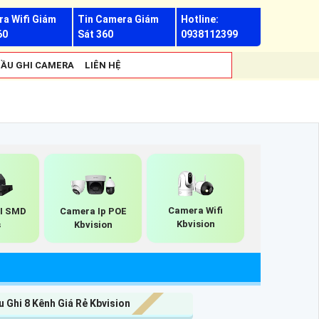
a Wifi Giám
Tin Camera Giám
Hotline:
60
Sát 360
0938112399
ẦU GHI CAMERA
LIÊN HỆ
Camera Wifi
AI SMD
Camera Ip POE
Kbvision
s
Kbvision
 Ghi 8 Kênh Giá Rẻ Kbvision