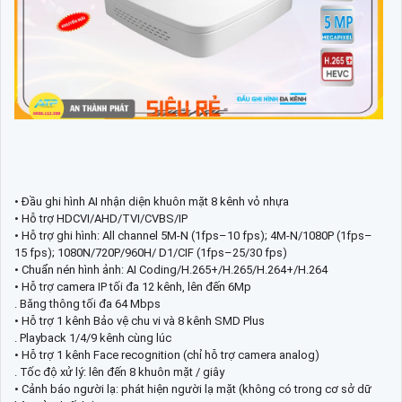
• Đầu ghi hình AI nhận diện khuôn mặt 8 kênh vỏ nhựa
• Hỗ trợ HDCVI/AHD/TVI/CVBS/IP
• Hỗ trợ ghi hình: All channel 5M-N (1fps–10 fps); 4M-N/1080P (1fps–
15 fps); 1080N/720P/960H/ D1/CIF (1fps–25/30 fps)
• Chuẩn nén hình ảnh: AI Coding/H.265+/H.265/H.264+/H.264
• Hỗ trợ camera IP tối đa 12 kênh, lên đến 6Mp
. Băng thông tối đa 64 Mbps
• Hỗ trợ 1 kênh Bảo vệ chu vi và 8 kênh SMD Plus
. Playback 1/4/9 kênh cùng lúc
• Hỗ trợ 1 kênh Face recognition (chỉ hỗ trợ camera analog)
. Tốc độ xử lý: lên đến 8 khuôn mặt / giây
• Cảnh báo người lạ: phát hiện người lạ mặt (không có trong cơ sở dữ