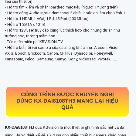
liệu của thiết bị)
• Hỗ trợ tìm kiếm và phân loại theo mục tiêu (Người, Phương tiện)
• Hỗ trợ cổng Audio in/out đàm thoại 2 chiều hoặc ghi âm cho kênh 1.
• Hỗ trợ 1 HDMI, 1 VGA, 1 RJ-45 Port (100 Mbps)
• Hỗ trợ 1 SATA x 10TB
• Hỗ trợ 128 user truy cập cùng lúc thích hợp cho những dự án như
trường học, trường mầm non
. Tên miền miễn phí KBVISION.TV
• Hỗ trợ kết nối với camera cũa các hãng khác như: Arecont Vision,
AXIS, Bosch, Brickcom, Canon, CP Plus, Dynacolor, Honeywell,
Panasonic, Pelco, Samsung, Sanyo, Sony, Videosec, Vivotek,......
CÔNG TRÌNH ĐƯỢC KHUYẾN NGHỊ
DÙNG
KX-DAI8108TH3
MANG LẠI HIỆU
QUẢ
KX-DAi8108TH3
của KBvision là một thiết bị ghi hình sắc nét và đa
năng, được thiết kế để sử dụng cho nhiều thiết bị camera khác nhau.