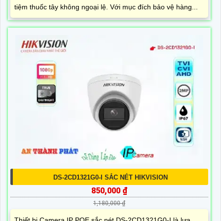
tiệm thuốc tây không ngoại lệ. Với mục đích bảo vệ hàng...
DS-2CD1321G0-I SẮC NÉT HIKVISION
850,000 ₫
1,180,000 ₫
Thiết bị Camera IP POE sắc nét DS-2CD1321G0-I là lựa