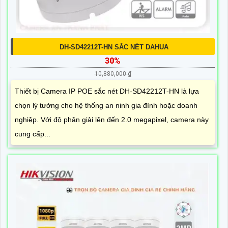
DH-SD42212T-HN SẮC NÉT DAHUA
30%
10,880,000 ₫
Thiết bị Camera IP POE sắc nét DH-SD42212T-HN là lựa
chọn lý tưởng cho hệ thống an ninh gia đình hoặc doanh
nghiệp. Với độ phân giải lên đến 2.0 megapixel, camera này
cung cấp...