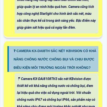
giúp quản lý an ninh hiệu quả hơn. Camera cũng tích
hợp công nghệ Starlight cho hình ảnh sắc nét, màu
sắc chân thực kể cả trong ánh sáng yếu. Đặc điểm này
giúp giám sát hiệu quả cả ngày lẫn đêm.
❓ CAMERA KX-DAI8TH SẮC NÉT KBVISION CÓ KHẢ
NĂNG CHỐNG NƯỚC CHỐNG BỤI VÀ CHỊU ĐƯỢC
ĐIỀU KIỆN MÔI TRƯỜNG NGOÀI TRỜI KHÔNG?
🤵 Camera KX-DAi8108TH3 sắc nét KBvision được
thiết kế với khả năng chống nước và chống bụi, đem
lại hiệu quả cho việc sử dụng ngoài trời. Với chuẩn
chống nước IP67 và chống bụi IP66, sản phẩm này có
khả năng chịu đựng môi trường khắc nghiệt như mưa,