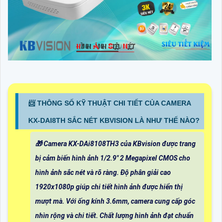
📨 THÔNG SỐ KỸ THUẬT CHI TIẾT CỦA CAMERA
KX-DAI8TH SẮC NÉT KBVISION LÀ NHƯ THẾ NÀO?
🎁 Camera KX-DAi8108TH3 của KBvision được trang
bị cảm biến hình ảnh 1/2.9" 2 Megapixel CMOS cho
hình ảnh sắc nét và rõ ràng. Độ phân giải cao
1920x1080p giúp chi tiết hình ảnh được hiển thị
mượt mà. Với ống kính 3.6mm, camera cung cấp góc
nhìn rộng và chi tiết. Chất lượng hình ảnh đạt chuẩn