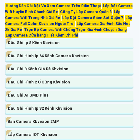
Hướng Dẫn Cài Đặt Và Xem Camera Trên Điện Thoại
Lắp Đặt Camera
Wifi Huyện Bình Chánh Giá Re
Công Ty Lắp Camera Quận 3
Lắp
Camera Wifi Trong Nhà Giá Rẻ
Lắp Đặt Camera Giám Sát Quận 7
Lắp
Camera Full Color Kbvision Ngoài Trời
Lắp Camera Gia Đình Sắc Nét
2k Giá Rẻ
Trọn Bộ Camera Wifi Chống Trộm Gia Đình Chuyên Dụng
Lắp Camera Cửa hàng Tiết Kiệm Chi Phí
Đầu Ghi Ip 8 Kênh Kbvision
Đầu Ghi Hình Ip 64 Kênh Camera Kbvision
Đầu Ghi 8 Kênh Giá Rẻ Kbvision
Đầu Ghi Hình 2 Ổ Cứng Kbvision
Đầu Ghi AI SMD Plus
Đầu Ghi Hình Ip 32 Kênh Kbvision
Bán Camera Kbvision 2MP
Lắp Camera IOT Kbvision