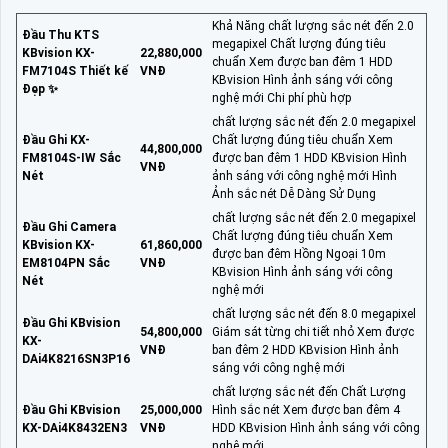
Khả Năng chất lượng sắc nét đến 2.0
Đầu Thu KTS
megapixel Chất lượng đúng tiêu
KBvision KX-
22,880,000
chuẩn Xem được ban đêm 1 HDD
FM7104S Thiết kế
VNĐ
KBvision Hình ảnh sáng với công
Đẹp ✨
nghệ mới Chi phí phù hợp
chất lượng sắc nét đến 2.0 megapixel
Đầu Ghi KX-
Chất lượng đúng tiêu chuẩn Xem
44,800,000
FM8104S-IW Sắc
được ban đêm 1 HDD KBvision Hình
VNĐ
Nét
ảnh sáng với công nghệ mới Hình
Ảnh sắc nét Dễ Dàng Sử Dụng
chất lượng sắc nét đến 2.0 megapixel
Đầu Ghi Camera
Chất lượng đúng tiêu chuẩn Xem
KBvision KX-
61,860,000
được ban đêm Hồng Ngoại 10m
EM8104PN Sắc
VNĐ
KBvision Hình ảnh sáng với công
Nét
nghệ mới
chất lượng sắc nét đến 8.0 megapixel
Đầu Ghi KBvision
54,800,000
Giám sát từng chi tiết nhỏ Xem được
KX-
VNĐ
ban đêm 2 HDD KBvision Hình ảnh
DAi4K8216SN3P16
sáng với công nghệ mới
chất lượng sắc nét đến Chất Lượng
Đầu Ghi KBvision
25,000,000
Hình sắc nét Xem được ban đêm 4
KX-DAi4K8432EN3
VNĐ
HDD KBvision Hình ảnh sáng với công
nghệ mới