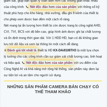
giám sát, giúp bạn quản lý toàn diện hơn các không gian khác nhau
của công trình. 📞
Nét độc đáo hơn của sản phẩm
với thông số kỹ
thuật phù hợp cho kho hàng, nhà xưởng, đầu ghi 8 kênh của thiết bị
cho phép xem được ban đêm một cách rõ ràng.
Nét mang lại ấn tượng hơn thiết bị còn được trang bị công nghệ AHD,
CVI, TVI, BCS với độ bền cao, giúp hình ảnh được ghi lại chất lượng
và ổn định trong thời gian dài. Với 1 HDD HD, bạn có đủ không gian
lưu trữ dữ liệu và xem lại thông tin một cách dễ dàng.
🎇
Đánh giá tốt nhất là
thiết bị HD
KX-DAi8108TH3
là một lựa chọn
lý tưởng cho các công trình cần sự giám sát chất lượng cao, linh hoạt
và hiệu quả. 📞
Nét độc đáo hơn của sản phẩm
với ưu điểm của
Công Nghệ AI và khả năng mở rộng hệ thống, sản phẩm này đem lại
sự tiện lợi và an tâm cho người sử dụng.
NHỮNG SẢN PHẨM CAMERA BÁN CHẠY CÓ
THỂ THAM KHẢO