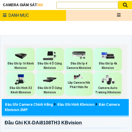
CAMERA GIÁM SÁT
360
DANH MỤC
Đầu Ghi Ip 16 Kênh
Đầu Ghi 4 Ổ Cứng
Đầu Ghi Ip 4
Đầu Ghi Ip 4k
Kbvision
Kbvision
Camera Kbvision
Kbvision
Lắp Camera Hik
Phát Hiện Xe
Đầu Ghi Hình 32
Đầu Ghi 8 Ổ Cứng
Camera Auto
Kênh Kbvision
Kbvision
Traking Hikvision
Đầu Ghi Camera Chính Hãng
Đầu Ghi Hình Kbvision
Bán Camera
Kbvision 2MP
Đầu Ghi KX-DAi8108TH3 KBvision