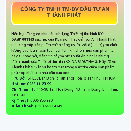
CÔNG TY TNHH TM-DV ĐẦU TƯ AN
THÀNH PHÁT
Nếu bạn đang có nhu cầu sử dụng Thiết bị thu hình
KX-
DAi8108TH3
sắc nét của KBvision, hãy đến với An Thành Phát
nơi cung cấp sản phẩm chính hãng uy tín. Với độ tin cậy và chất
lượng cao, bạn hoàn toàn yên tâm khi chọn mua sản phẩm tại
đây. Sự sắc nét, đáng tin cậy và hiệu suất ổn định là những
điểm mạnh của Thiết bị thu hình KX-DAi8108TH⭃
3:
Hãy để An
Thành Phát tư vấn và hỗ trợ bạn trong việc tìm kiếm sản phẩm
phù hợp nhất cho nhu cầu của bạn.
Trụ Sở:
51 Lũy Bán Bích, P. Tân Thới Hòa, Q.Tân Phú, TP.HCM
Hotline: 0938.11.23.99
Chi Nhánh 1:
445/38 Tân Hòa Đông,P Bình Trị Đông, Bình Tân,
TP HCM
Kỹ Thuật:
0906.855.330
Điện Thoại:
(028) 6688.4949