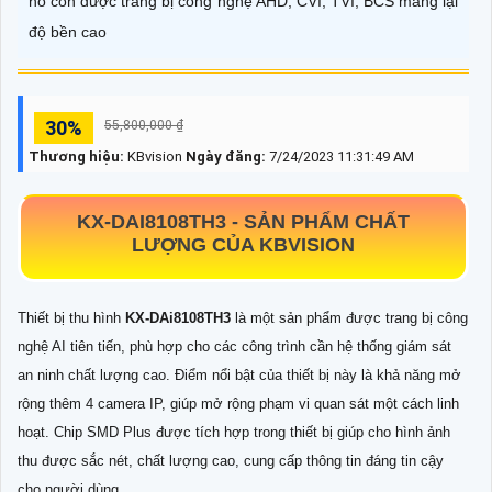
nó còn được trang bị công nghệ AHD, CVI, TVI, BCS mang lại
độ bền cao
30%
55,800,000 ₫
Thương hiệu:
KBvision
Ngày đăng:
7/24/2023 11:31:49 AM
KX-DAI8108TH3 -
SẢN PHẨM CHẤT
LƯỢNG CỦA KBVISION
Thiết bị thu hình
KX-DAi8108TH3
là một sản phẩm được trang bị công
nghệ AI tiên tiến, phù hợp cho các công trình cần hệ thống giám sát
an ninh chất lượng cao. Điểm nổi bật của thiết bị này là khả năng mở
rộng thêm 4 camera IP, giúp mở rộng phạm vi quan sát một cách linh
hoạt. Chip SMD Plus được tích hợp trong thiết bị giúp cho hình ảnh
thu được sắc nét, chất lượng cao, cung cấp thông tin đáng tin cậy
cho người dùng.