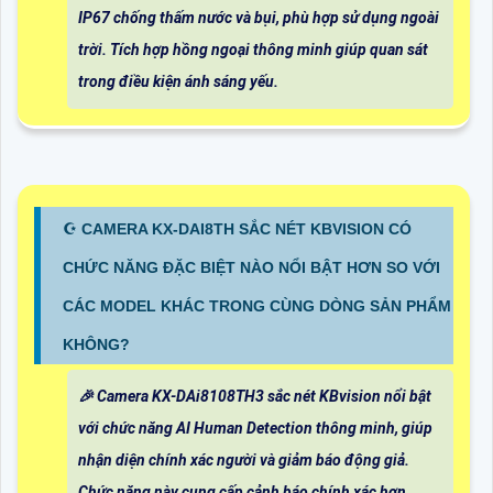
IP67 chống thấm nước và bụi, phù hợp sử dụng ngoài
trời. Tích hợp hồng ngoại thông minh giúp quan sát
trong điều kiện ánh sáng yếu.
☪ CAMERA KX-DAI8TH SẮC NÉT KBVISION CÓ
CHỨC NĂNG ĐẶC BIỆT NÀO NỔI BẬT HƠN SO VỚI
CÁC MODEL KHÁC TRONG CÙNG DÒNG SẢN PHẨM
KHÔNG?
️🎉 Camera KX-DAi8108TH3 sắc nét KBvision nổi bật
với chức năng AI Human Detection thông minh, giúp
nhận diện chính xác người và giảm báo động giả.
Chức năng này cung cấp cảnh báo chính xác hơn,