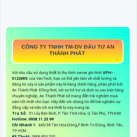
CÔNG TY TNHH TM-DV ĐẦU TƯ AN
THÀNH PHÁT
Với nhu cầu sử dụng thiết bị thu hình server ghi hình
VPH-
51224RS
của VanTech, bạn có thể yên tâm về chất lượng và
đáng tin cậy vì sản phẩm này là hàng chính hãng, phân phối bởi
An Thành Phát. Đồng thời, với sự hỗ trợ và dịch vụ sau bán hàng
chuyên nghiệp, An Thành Phát sẽ mang đến trải nghiệm mua
sắm tốt nhất cho bạn. Hãy đến với chúng tôi để trải nghiệm sự
đẳng cấp và tiện ích mà thiết bị này mang lại.
Trụ Sở:
51 Lũy Bán Bích, P. Tân Thới Hòa, Q.Tân Phú, TP.HCM
Hotline: 0938.11.23.99
Chi Nhánh 1:
445/38 Tân Hòa Đông,P Bình Trị Đông, Bình Tân,
TP HCM
Kỹ Thuật:
0906.855.330