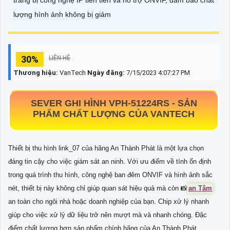
trang bị công nghệ IP tiên tiến và hỗ trợ ONVIF, đảm bảo chất
lượng hình ảnh không bị giảm
30%
LIÊN HỆ
Thương hiệu:
VanTech
Ngày đăng:
7/15/2023 4:07:27 PM
SEVER GHI HÌNH
VPH-51224RS
- SẢN
PHẨM CHẤT LƯỢNG CỦA VANTECH
Thiết bị thu hình link_07 của hãng An Thành Phát là một lựa chọn
đáng tin cậy cho việc giám sát an ninh. Với ưu điểm về tính ổn định
trong quá trình thu hình, công nghệ ban đêm ONVIF và hình ảnh sắc
nét, thiết bị này không chỉ giúp quan sát hiệu quả mà còn 📸
an Tâm
an toàn cho ngôi nhà hoặc doanh nghiệp của bạn. Chip xử lý nhanh
giúp cho việc xử lý dữ liệu trở nên mượt mà và nhanh chóng. Đặc
điểm chất lượng hơn sản phẩm chính hãng của An Thành Phát