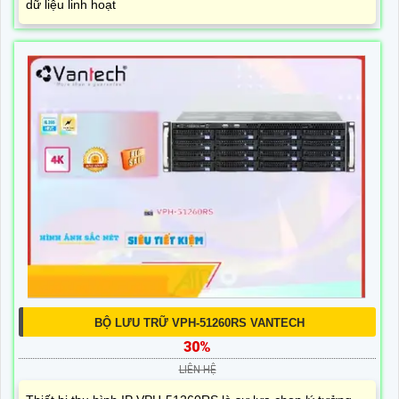
dữ liệu linh hoạt
BỘ LƯU TRỮ VPH-51260RS VANTECH
30%
LIÊN HỆ