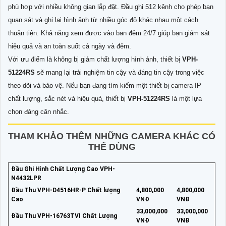
phù hợp với nhiều không gian lắp đặt. Đầu ghi 512 kênh cho phép bạn
quan sát và ghi lại hình ảnh từ nhiều góc độ khác nhau một cách
thuận tiện. Khả năng xem được vào ban đêm 24/7 giúp bạn giám sát
hiệu quả và an toàn suốt cả ngày và đêm.
Với ưu điểm là không bị giảm chất lượng hình ảnh, thiết bị
VPH-
51224RS
sẽ mang lại trải nghiệm tin cậy và đáng tin cậy trong việc
theo dõi và bảo vệ. Nếu bạn đang tìm kiếm một thiết bị camera IP
chất lượng, sắc nét và hiệu quả, thiết bị
VPH-51224RS
là một lựa
chọn đáng cân nhắc.
THAM KHẢO THÊM NHỮNG CAMERA KHÁC CÓ
THỂ DÙNG
Đầu Ghi Hình Chất Lượng Cao VPH-
N4432LPR
Đầu Thu VPH-D4516HR-P Chất lượng
4,800,000
4,800,000
Cao
VNĐ
VNĐ
33,000,000
33,000,000
Đầu Thu VPH-16763TVI Chất Lượng
VNĐ
VNĐ