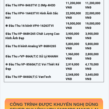
11,200,000
11,200,000
Đầu Thu VPH-8463TVI 2.0Mp 4HDD
VNĐ
VNĐ
Đầu Thu VPH-16463TVI Hình Ảnh Sắc
22,000,000
22,000,000
Nét
VNĐ
VNĐ
19,000,000
19,000,000
❇ Đầu Thu 16 kênh VPH-16263TVI
VNĐ
VNĐ
Đầu Thu VP-868H265 Chất Lượng Cao
3,900,000
3,900,000
Hình Ảnh Đẹp
VNĐ
VNĐ
5,800,000
5,800,000
Đầu Thu 8 kênh Analog VP-868H265
VNĐ
VNĐ
1,960,000
2,800,000
Đầu Thu ✅VP-864A|T|C Xử Lý NHANH
VNĐ
VNĐ
✲ Đầu Thu VP-8560A|T|C Vơi Thiết Kế
2,919,000
4,170,000
Đẹp
VNĐ
VNĐ
2,548,000
3,640,000
Đầu Thu VP-8460A|T|C VanTech
VNĐ
VNĐ
CÔNG TRÌNH ĐƯỢC KHUYẾN NGHỊ DÙNG