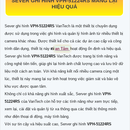
SEVER GHI HÌNH
VPH-51224RS
MANG LẠI
HIỆU QUẢ
Sever ghi hình
VPH-51224RS
VanTech là một thiết bị chuyên dụng
được sử dụng trong việc ghi hình và quản lý hình ảnh từ nhiều thiết bị
camera khác nhau. Được thiết kế cho cả các dự án cao cấp và công
trình dân dụng, thiết bị này 📸
an Tâm
hoạt động ổn định và hiệu quả.
Server ghi hình
VPH-51224RS
VanTech được trang bị tính năng và
công nghệ tiên tiến, giúp ghi lại hình ảnh chất lượng cao và lưu trữ dữ
liệu một cách an toàn. Với khả năng kết nối nhiều camera cùng một
lúc, thiết bị này mang lại sự linh hoạt trong việc giám sát và bảo vệ
khu vực được quan tâm.
Không chỉ có khả năng ghi hình xuất sắc, Server ghi hình
VPH-
51224RS
của VanTech còn hỗ trợ các tính năng như xem trực tiếp,
xem lại, cài đặt và quản lý từ xa thông qua các thiết bị thông minh
như điện thoại di động, máy tính bảng.
Với sự tin cậy và hiệu suất cao, Server ghi hình
VPH-51224RS