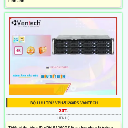
hình ảnh
BỘ LƯU TRỮ VPH-51260RS VANTECH
30%
LIÊN HỆ
Thiết bị thu hình IP VPH-51260RS là sự lựa chọn lý tưởng