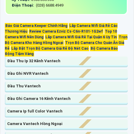
Điện Thoại:
(028) 6688.4949
Báo Giá Camera Keeper Chính Hãng
Lăp Camera Wifi Giá Rẻ Các
Thương Hiệu
Review Camera Ezviz Cs-C6n-R101-1G2wf
Top 10
Camera Wifi Nên Dùng
Lắp Camera Wifi Giá Rẻ Tại Quận 6 Uy Tín
Trọn
Bộ Camera Kho Hàng Hồng Ngoại
Trọn Bộ Camera Cho Quán Ăn Giá
Rẻ
Lắp Đặt Trọn Bộ Camera Giá Rẻ Độ Nét Cao
Bộ Camera Báo
Động Tiệm Vàng
Đầu Thu Ip 32 Kênh Vantech
Đầu Ghi NVR Vantech
Đầu Thu Vantech
Đầu Ghi Camera 16 Kênh Vantech
Camera Ip full Color Vantech
Camera Vantech Hồng Ngoại