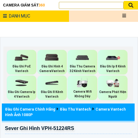
CAMERA GIÁM SÁT
360
DANH MỤC
Đầu Ghi PoE
Đầu Ghi Hình 4
Đầu Thu Camera
Đầu Ghi Ip 8 Kênh
Vantech
CameraVantech
32 Kênh Vantech
Vantech
Camera Wifi
Đầu Ghi Camera Ip
Đầu Ghi 8 Kênh
Camera Phát Hiện
Không Dây
4 Vantech
Vantech
Người
Đầu Ghi Camera Chính Hãng
Đầu Thu Vantech
Camera Vantech
Hình Ảnh 1080P
Sever Ghi Hình VPH-51224RS