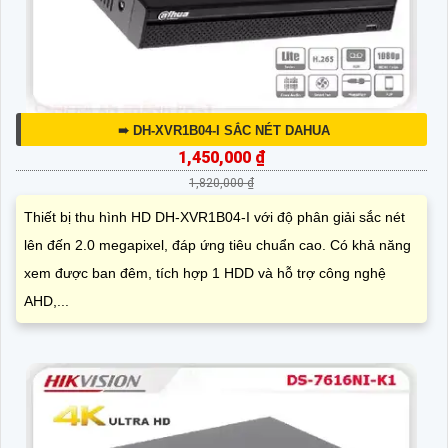
➠ DH-XVR1B04-I SẮC NÉT DAHUA
1,450,000 ₫
1,820,000 ₫
Thiết bị thu hình HD DH-XVR1B04-I với độ phân giải sắc nét
lên đến 2.0 megapixel, đáp ứng tiêu chuẩn cao. Có khả năng
xem được ban đêm, tích hợp 1 HDD và hỗ trợ công nghệ
AHD,...