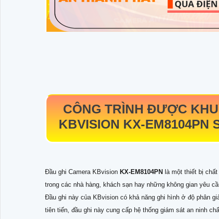
CÔNG TRÌNH ĐƯỢC KHU
KBVISION
KX-EM8104PN
Đầu ghi Camera KBvision
KX-EM8104PN
là một thiết bị chấ
trong các nhà hàng, khách sạn hay những không gian yêu cầ
Đầu ghi này của KBvision có khả năng ghi hình ở độ phân giả
tiên tiến, đầu ghi này cung cấp hệ thống giám sát an ninh chấ