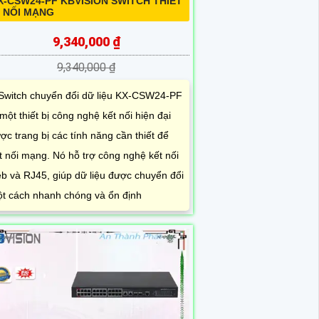
X-CSW24-PF KBVISION SWITCH THIẾT
Ị NỐI MẠNG
9,340,000 ₫
9,340,000 ₫
Switch chuyển đổi dữ liệu KX-CSW24-PF
 một thiết bị công nghệ kết nối hiện đại
ợc trang bị các tính năng cần thiết để
t nối mạng. Nó hỗ trợ công nghệ kết nối
b và RJ45, giúp dữ liệu được chuyển đổi
t cách nhanh chóng và ổn định