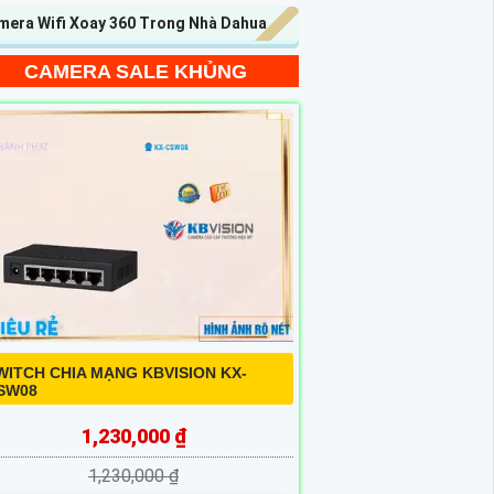
mera Wifi Xoay 360 Trong Nhà Dahua
CAMERA SALE KHỦNG
WITCH CHIA MẠNG KBVISION KX-
SW08
1,230,000 ₫
1,230,000 ₫