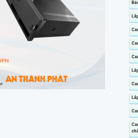
Báo
Lắ
Ca
Ca
Cam
Lă
Cam
Lắp
Ca
Ca
chấ