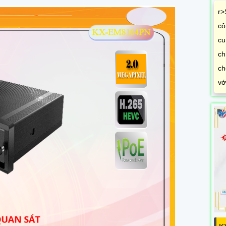
r>
cô
cu
ch
ch
vớ