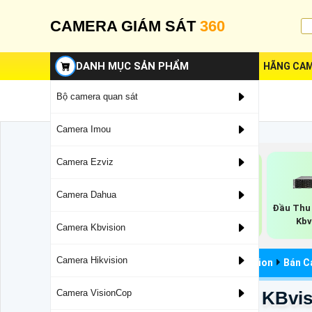
CAMERA GIÁM SÁT
360
DANH MỤC SẢN PHẨM
HÃNG CAM
Bộ camera quan sát
Camera Imou
Camera Ezviz
Camera Dahua
Đầu Ghi Ip 4
Đầu Ghi H.265
Đầu Thu 
Camera Kbvision
Kbvision
Kbv
Camera Kbvision
Camera Hikvision
Đầu Ghi Hình Camera
Đầu Ghi Hình Kbvision
Bán C
KX-EM8104PN Sắc Nét KBvis
Camera VisionCop