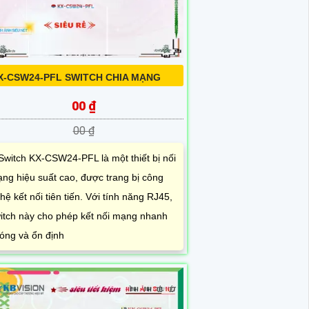
X-CSW24-PFL SWITCH CHIA MẠNG
00 ₫
00 ₫
Switch KX-CSW24-PFL là một thiết bị nối
ng hiệu suất cao, được trang bị công
hệ kết nối tiên tiến. Với tính năng RJ45,
itch này cho phép kết nối mạng nhanh
óng và ổn định