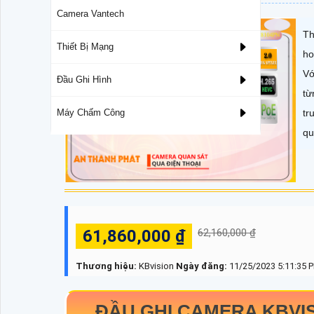
Camera Vantech
Th
Thiết Bị Mạng
ho
Vớ
Đầu Ghi Hình
từ
tr
Máy Chấm Công
qu
61,860,000 ₫
62,160,000 ₫
Thương hiệu:
KBvision
Ngày đăng:
11/25/2023 5:11:35 
ĐẦU GHI CAMERA KBVI