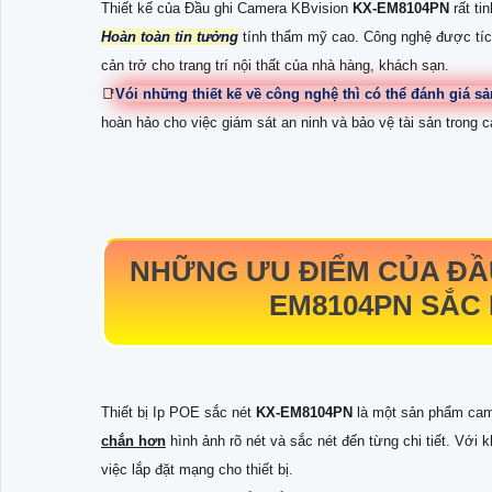
Thiết kế của Đầu ghi Camera KBvision
KX-EM8104PN
rất t
Hoàn toàn tin tưởng
tính thẩm mỹ cao. Công nghệ được tíc
cản trở cho trang trí nội thất của nhà hàng, khách sạn.
📑
Vói những thiết kế về công nghệ thì có thể đánh giá 
hoàn hảo cho việc giám sát an ninh và bảo vệ tài sản trong
NHỮNG ƯU ĐIỂM CỦA ĐẦ
EM8104PN
SẮC 
Thiết bị Ip POE sắc nét
KX-EM8104PN
là một sản phẩm came
chắn hơn
hình ảnh rõ nét và sắc nét đến từng chi tiết. Với
việc lắp đặt mạng cho thiết bị.