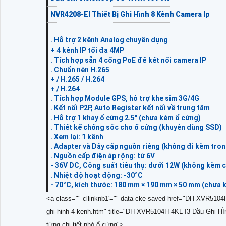
NVR4208-EI Thiết Bị Ghi Hình 8 Kênh Camera Ip
. Hỗ trợ 2 kênh Analog chuyên dụng
+ 4 kênh IP tối đa 4MP
. Tích hợp sẵn 4 cổng PoE để kết nối camera IP
. Chuẩn nén H.265
+ / H.265 / H.264
+ / H.264
. Tích hợp Module GPS, hỗ trợ khe sim 3G/4G
. Kết nối P2P, Auto Register kết nối về trung tâm
. Hỗ trợ 1 khay ổ cứng 2.5" (chưa kèm ổ cứng)
. Thiết kế chống sốc cho ổ cứng (khuyên dùng SSD)
. Xem lại: 1 kênh
. Adapter và Dây cấp nguồn riêng (không đi kèm tro
. Nguồn cấp điện áp rộng: từ 6V
- 36V DC, Công suất tiêu thụ: dưới 12W (không kèm 
. Nhiệt độ hoạt động: -30°C
- 70°C, kích thước: 180 mm × 190 mm × 50 mm (chưa 
<a class="" cllinknb1'="" data-cke-saved-href="DH-XVR510
ghi-hinh-4-kenh.htm" title="DH-XVR5104H-4KL-I3 Đầu Ghi HÌ
từng chi tiết nhỏ ổ cứng">