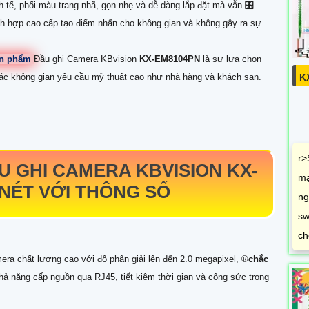
inh tế, phối màu trang nhã, gọn nhẹ và dễ dàng lắp đặt mà vẫn 🎛
h hợp cao cấp tạo điểm nhấn cho không gian và không gây ra sự
sản phẩm
Đầu ghi Camera KBvision
KX-EM8104PN
là sự lựa chọn
K
 các không gian yêu cầu mỹ thuật cao như nhà hàng và khách sạn.
r>
U GHI CAMERA KBVISION
KX-
mạ
NÉT VỚI THÔNG SỐ
ng
sw
ch
ra chất lượng cao với độ phân giải lên đến 2.0 megapixel, ®️
chắc
 khả năng cấp nguồn qua RJ45, tiết kiệm thời gian và công sức trong