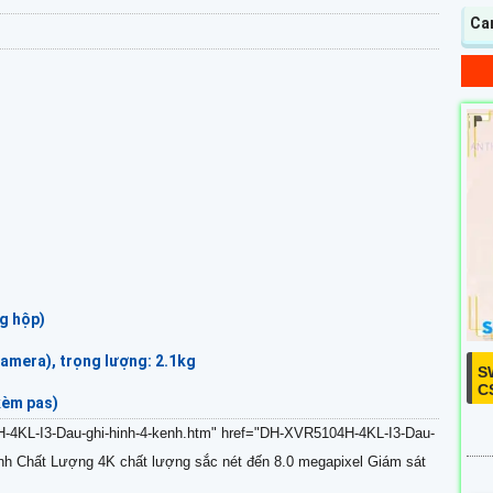
Ca
ng hộp)
camera), trọng lượng: 2.1kg
S
C
kèm pas)
4H-4KL-I3-Dau-ghi-hinh-4-kenh.htm" href="DH-XVR5104H-4KL-I3-Dau-
nh Chất Lượng 4K chất lượng sắc nét đến 8.0 megapixel Giám sát