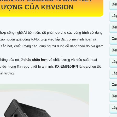
Ca
LƯỢNG CỦA KBVISION
Lắ
Ca
 hợp công nghệ AI tiên tiến, rất phù hợp cho các công trình sử dụng
Ca
p nguồn qua cổng RJ45, giúp việc lắp đặt trở nên linh hoạt và
nh sắc nét, chất lượng cao, giúp người dùng dễ dàng theo dõi và giám
Ca
hãng của nó, ®️
chắc chắn hơn
về chất lượng và hiệu suất hoạt
Lă
đời trong lĩnh vực thiết bị an ninh,
KX-EM8104PN
là lựa chọn tốt
Lắ
hất lượng.
Ca
Ca
Lắp