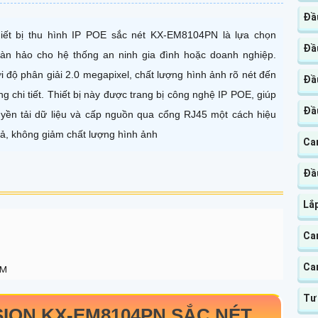
Đầu
iết bị thu hình IP POE sắc nét KX-EM8104PN là lựa chọn
Đầu
àn hảo cho hệ thống an ninh gia đình hoặc doanh nghiệp.
i độ phân giải 2.0 megapixel, chất lượng hình ảnh rõ nét đến
Đầ
ng chi tiết. Thiết bị này được trang bị công nghệ IP POE, giúp
Đầ
uyền tải dữ liệu và cấp nguồn qua cổng RJ45 một cách hiệu
ả, không giảm chất lượng hình ảnh
Ca
Đầ
Lắ
Ca
Ca
PM
Tư
SION
KX-EM8104PN
SẮC NÉT