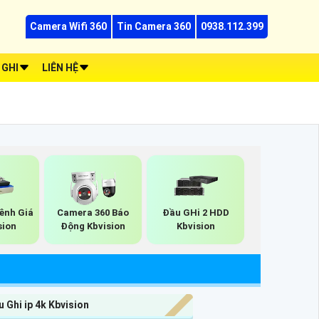
Camera Wifi 360
Tin Camera 360
0938.112.399
 GHI
LIÊN HỆ
Kênh Giá
Camera 360 Báo
Đầu GHi 2 HDD
sion
Động Kbvision
Kbvision
 Ghi ip 4k Kbvision