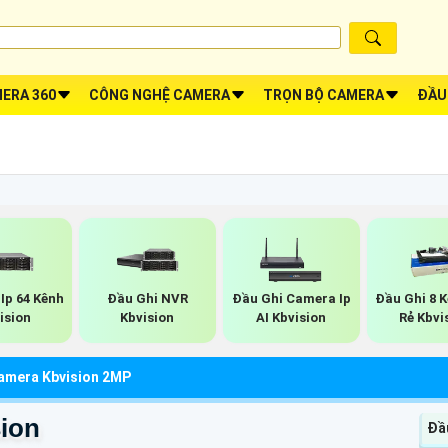
ERA 360
CÔNG NGHỆ CAMERA
TRỌN BỘ CAMERA
ĐẦU
Ip 64 Kênh
Đầu Ghi NVR
Đầu Ghi Camera Ip
Đầu Ghi 8 
ision
Kbvision
AI Kbvision
Rẻ Kbvi
amera Kbvision 2MP
ion
Đầu