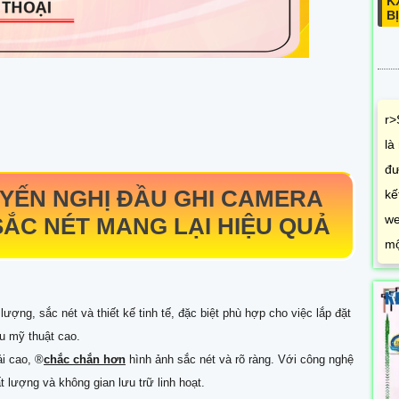
K
B
r>
là
đư
YẾN NGHỊ ĐẦU GHI CAMERA
kế
we
SẮC NÉT MANG LẠI HIỆU QUẢ
mộ
t lượng, sắc nét và thiết kế tinh tế, đặc biệt phù hợp cho việc lắp đặt
u mỹ thuật cao.
i cao, ®️
chắc chắn hơn
hình ảnh sắc nét và rõ ràng. Với công nghệ
t lượng và không gian lưu trữ linh hoạt.