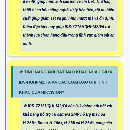
đến 4K, giúp hình ảnh sắc nét và chi tiết. Thứ hai,
thiết bị sở hữu công nghệ xử lý tiên tiến, tối ưu hiệu
suất giúp giám sát và ghi hình mượt mà và ổn định.
Điểm đặc biệt này giúp IDS-7216HQHI-M2/FA trở
thành lựa chọn hàng đầu trong lĩnh vực giám sát an
ninh.
📌 TÍNH NĂNG NỔI BẬT NÀO KHÁC NHAU GIỮA
IDS-HQHI-M2/FA VÀ CÁC LOẠI ĐẦU GHI HÌNH
KHÁC CỦA HIKVISION?
💠 IDS-7216HQHI-M2/FA của Hikvision nổi bật với
khả năng hỗ trợ 16 camera 2MP, hỗ trợ mã hóa
H.265+, Smart H.265+, H.265 và H.264+, cung cấp