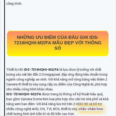
công trình.
NHỮNG ƯU ĐIỂM CỦA ĐẦU GHI
IDS-
7216HQHI-M2/FA
MẪU ĐẸP VỚI THÔNG
SỐ
Thiết bị HD
IDS-7216HQHI-M2/FA
là lựa chọn lý tưởng với chất
lượng sắc nét lên đến 2.0 megapixel, đáp ứng đúng tiêu chuẩn trong
ngành công nghiệp an ninh. Với khả năng mở rộng bằng việc thêm 2
Camera IP, thiết bị này cung cấp ưu điểm của Công Nghệ AI, phù hợp
cho nhiều công trình khác nhau.
IDS-7216HQHI-M2/FA
được trang bị thông số kỹ thuật hiệu quả,
bao gồm Camera Dome Kim loại phù hợp cho căn hộ nhà phố và khả
năng xem ban đêm. Với khả năng lưu trữ trên 2 HDD HD và hỗ trợ
nhiều công nghệ AHD, CVI, TVI, BCS, thiết bị này
chắc chắn hơn
chất lượng hình ảnh bền bỉ và độ bền cao hơn.