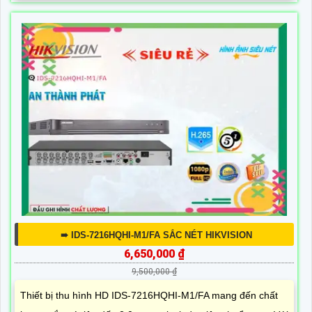
➠ IDS-7216HQHI-M1/FA SẮC NÉT HIKVISION
6,650,000 ₫
9,500,000 ₫
Thiết bị thu hình HD IDS-7216HQHI-M1/FA mang đến chất