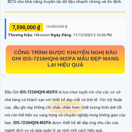
BCS cho khả năng truyền tải dữ liệu nhanh chóng và ổn định
7,590,000 ₫
10,850,000 ₫
Thương hiệu:
Hikvision
Ngày đăng:
11/13/2023 2:16:36 PM
CÔNG TRÌNH ĐƯỢC KHUYẾN NGHỊ ĐẦU
GHI
IDS-7216HQHI-M2/FA
MẪU ĐẸP MANG
LẠI HIỆU QUẢ
Đầu Ghi
IDS-7216HQHI-M2/FA
là lựa chọn tuyệt vời cho các cơ sở
nhà hàng và khách sạn với thiết kế đẹp mắt và tinh tế. Với mỹ thuật
cao, đầu ghi này không chỉ
chắc chắn hơn
chất lượng hình ảnh tốt
mà còn thể hiện sự sang trọng và chuyên nghiệp trong không gian của
bạn.
IDS-7216HQHI-M2/FA
được thiết kế để đáp ứng nhu cầu của
ngành dịch vụ và giúp quản lý an ninh một cách hiệu quả.