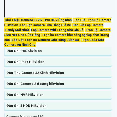
Giới Thiệu Camera EZVIZ H9C 3K 2 Ống Kính
Báo Giá Trọn Bộ Camera
Hikvision
Lắp Đặt Camera Cửa Hàng Giá Rẻ
Báo Giá Lắp Camera
Tiandy Mới Nhất
Lắp Camera Wifi Trong Nhà Giá Rẻ
Trọn Bộ Camera
Siêu Nét Cho Cửa Hàng
Trọn bộ camera khu công nghiệp chất lượng
cao
Lắp Đặt Trọn Bộ Camera Cửa Hàng Quần Áo
Trọn Gói 4 Mắt
Camera An Ninh Chợ
Đầu Ghi PoE Kbvision
Đầu Ghi IP 4k Hikvision
Đầu Thu Camera 32 Kênh Hikvision
Đấu Ghi Camera 2 ổ cứng hikvision
Đầu Ghi NVR Hikvision
Đầu Ghi 4 HDD Hikvision
Camera Visioncop 360