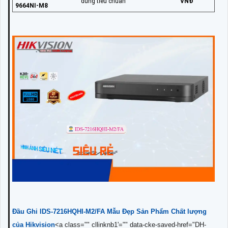
đúng tiêu chuẩn
VNĐ
9664NI-M8
Đầu Ghi
IDS-7216HQHI-M2/FA
Mẫu Đẹp Sản Phẩm Chất lượng
của Hikvision
<a class="" cllinknb1'="" data-cke-saved-href="DH-