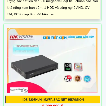
lượng sắc nét lên đến 2.0 megapixel, đạt tiêu chuẩn cao. Với
khả năng xem ban đêm, 1 HDD và công nghệ AHD, CVI,
TVI, BCS, giúp tăng độ bền cao
IDS-7208HUHI-M2/FA SẮC NÉT HIKVISION