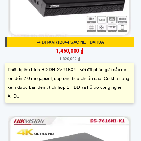
➠ DH-XVR1B04-I SẮC NÉT DAHUA
1,450,000 ₫
1,820,000 ₫
Thiết bị thu hình HD DH-XVR1B04-I với độ phân giải sắc nét
lên đến 2.0 megapixel, đáp ứng tiêu chuẩn cao. Có khả năng
xem được ban đêm, tích hợp 1 HDD và hỗ trợ công nghệ
AHD,...