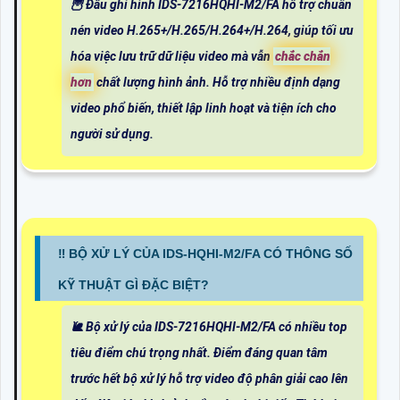
🦉 Đầu ghi hình IDS-7216HQHI-M2/FA hỗ trợ chuẩn
nén video H.265+/H.265/H.264+/H.264, giúp tối ưu
hóa việc lưu trữ dữ liệu video mà vẫn
chắc chắn
hơn
chất lượng hình ảnh. Hỗ trợ nhiều định dạng
video phổ biến, thiết lập linh hoạt và tiện ích cho
người sử dụng.
‼️ BỘ XỬ LÝ CỦA IDS-HQHI-M2/FA CÓ THÔNG SỐ
KỸ THUẬT GÌ ĐẶC BIỆT?
🐌 Bộ xử lý của IDS-7216HQHI-M2/FA có nhiều top
tiêu điểm chú trọng nhất. Điểm đáng quan tâm
trước hết bộ xử lý hỗ trợ video độ phân giải cao lên