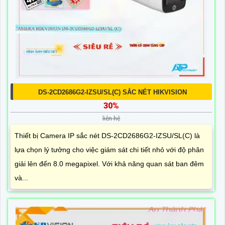
DS-2CD2686G2-IZSU/SL(C) SẮC NÉT HIKVISION
30%
liên hệ
Thiết bị Camera IP sắc nét DS-2CD2686G2-IZSU/SL(C) là
lựa chọn lý tưởng cho việc giám sát chi tiết nhỏ với độ phân
giải lên đến 8.0 megapixel. Với khả năng quan sát ban đêm
và...