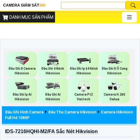
CAMERA GIÁM SÁT
360
DANH MỤC SẢN PHẨM
Đầu Ghi 8 Camera
Đầu Ghi 4 Kênh
Đầu Ghi Ip 64 Kênh
Đầu Ghi 8 Ổ Cưng
Hikvision
Hikvision
Hikvision
Hikvision
Đầu Ghi Ip AI
Đầu Ghi AI
Camera PtZ
Camera H.265
Hikvision
Hikvision
Vantech
Dahua
Đầu Ghi Hình Camera
Đầu Thu Camera Hikvision
Camera Hikvision
Full Hd 1080P
IDS-7216HQHI-M2/FA Sắc Nét Hikvision