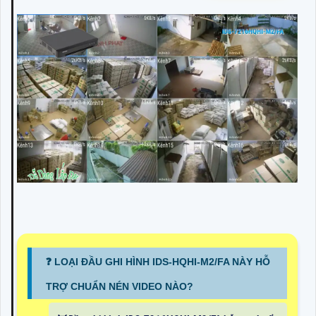
❓ LOẠI ĐẦU GHI HÌNH IDS-HQHI-M2/FA NÀY HỖ
TRỢ CHUẨN NÉN VIDEO NÀO?