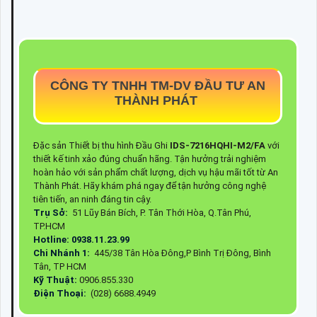
CÔNG TY TNHH TM-DV ĐẦU TƯ AN
THÀNH PHÁT
Đặc sản Thiết bị thu hình Đầu Ghi
IDS-7216HQHI-M2/FA
với
thiết kế tinh xảo đúng chuẩn hãng. Tận hưởng trải nghiệm
hoàn hảo với sản phẩm chất lượng, dịch vụ hậu mãi tốt từ An
Thành Phát. Hãy khám phá ngay để tận hưởng công nghệ
tiên tiến, an ninh đáng tin cậy.
Trụ Sở:
51 Lũy Bán Bích, P. Tân Thới Hòa, Q.Tân Phú,
TP.HCM
Hotline: 0938.11.23.99
Chi Nhánh 1:
445/38 Tân Hòa Đông,P Bình Trị Đông, Bình
Tân, TP HCM
Kỹ Thuật:
0906.855.330
Điện Thoại:
(028) 6688.4949