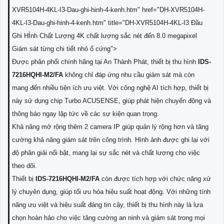
XVR5104H-4KL-I3-Dau-ghi-hinh-4-kenh.htm" href="DH-XVR5104H-
4KL-I3-Dau-ghi-hinh-4-kenh.htm" title="DH-XVR5104H-4KL-I3 Đầu
Ghi HÌnh Chất Lượng 4K chất lượng sắc nét đến 8.0 megapixel
Giám sát từng chi tiết nhỏ ổ cứng">
Được phân phối chính hãng tại An Thành Phát, thiết bị thu hình
IDS-
7216HQHI-M2/FA
không chỉ đáp ứng nhu cầu giám sát mà còn
mang đến nhiều tiện ích ưu việt. Với công nghệ AI tích hợp, thiết bị
này sử dụng chip Turbo ACUSENSE, giúp phát hiện chuyển động và
thông báo ngay lập tức về các sự kiện quan trọng.
Khả năng mở rộng thêm 2 camera IP giúp quản lý rộng hơn và tăng
cường khả năng giám sát trên công trình. Hình ảnh được ghi lại với
độ phân giải nổi bật, mang lại sự sắc nét và chất lượng cho việc
theo dõi.
Thiết bị
IDS-7216HQHI-M2/FA
còn được tích hợp với chức năng xử
lý chuyên dụng, giúp tối ưu hóa hiệu suất hoạt động. Với những tính
năng ưu việt và hiệu suất đáng tin cậy, thiết bị thu hình này là lựa
chọn hoàn hảo cho việc tăng cường an ninh và giám sát trong mọi