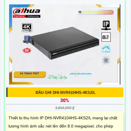
ĐẦU GHI DHI-NVR4104HS-4KS2/L
30%
3,865,000 ₫
Thiết bị thu hình IP DHI-NVR4104HS-4KS2/L mang lại chất
lượng hình ảnh sắc nét lên đến 8.0 megapixel, cho phép