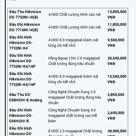
Đầu Thu Hikvision
13,850,000
4 HDD Chất Lượng Hình sắc nét
DS-7732NI-I4(B)
VNĐ
Đầu Ghi Hikvision
11,850,000
4 HDD Chất Lượng Hình sắc nét
DS-7716NI-I4(B)
VNĐ
Đầu Ghi Hình
4 HDD 8.0 megapixel Giám sát
9,940,000
Hikvision DS-
từng chi tiết nhỏ
VNĐ
7732NI-K4
Đầu Ghi Hình
Hồng Ngoại 10m 2.0 megapixel
20,540,000
Hikvision DS-
Chất lượng đúng tiêu chuẩn
VNĐ
7732NI-K4/16P
Đầu Ghi Hình
4 HDD 8.0 megapixel Giám sát
15,540,000
Hikvision DS-
từng chi tiết nhỏ
VNĐ
7732NI-K4/16P
Công Nghệ Chuyên Dụng 2.0
Đầu Thu DS-
2,850,000
megapixel Chất lượng đúng tiêu
E08HGHI-B Analog
VNĐ
chuẩn
Đầu Ghi Hình
Công Nghệ Chuyên Dụng 4.0
2,490,000
Hikvision DS-
megapixel chất lượng cao tiết
VNĐ
E04HQHI-B
kiệm
Đầu Ghi Hình
8 HDD 2.0 megapixel Chất lượng
38,900,000
Hikvision DS-