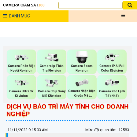
CAMERA GIÁM SÁT
360
DANH MỤC
Camera Phân Biệt
Camera Ip Thân
Camera Zoom
Camera IP AI Full
Người Kbvision
Trụ Kbvision
Kbvision
Color Kbvision
Camera Nhận Diện
Camera Ultra 3k
Camera Chip Sony
Camera Kho Lạnh
Khuôn Mặt
Kbvision
NIR KBvision
Tốt Nhất
Hikvision
DỊCH VỤ BẢO TRÌ MÁY TÍNH CHO DOANH
NGHIỆP
11/11/2023 9:15:03 AM
Mức độ quan tâm: 12583