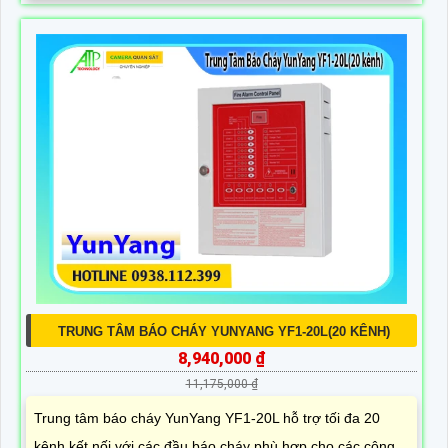
TRUNG TÂM BÁO CHÁY YUNYANG YF1-20L(20 KÊNH)
8,940,000 ₫
11,175,000 ₫
Trung tâm báo cháy YunYang YF1-20L hỗ trợ tối đa 20
kênh kết nối với các đầu báo cháy phù hợp cho các công