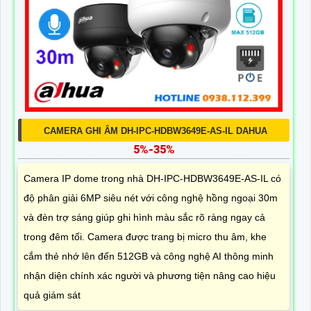
CAMERA GHI ÂM DH-IPC-HDBW3649E-AS-IL DAHUA
5%-35%
Camera IP dome trong nhà DH-IPC-HDBW3649E-AS-IL có
độ phân giải 6MP siêu nét với công nghệ hồng ngoại 30m
và đèn trợ sáng giúp ghi hình màu sắc rõ ràng ngay cả
trong đêm tối. Camera được trang bị micro thu âm, khe
cắm thẻ nhớ lên đến 512GB và công nghệ AI thông minh
nhận diện chính xác người và phương tiện nâng cao hiệu
quả giám sát