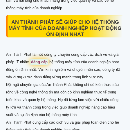
tâm và hài lòng cho khách hàng trong việc quản lý và bảo vệ hệ
thống máy tính của doanh nghiệp.
AN THÀNH PHÁT SẼ GIÚP CHO HỆ THỐNG
MÁY TÍNH CỦA DOANH NGHIỆP HOẠT ĐỘNG
ỔN ĐỊNH NHẤT
An Thành Phát là một công ty chuyên cung cấp các dịch vụ và giải
pháp IT nhằm
đẳng cấp
hệ thống máy tính của doanh nghiệp hoạt
động ổn định nhất. Với kinh nghiệm và chuyên môn cao, công ty đã
xây dựng được danh tiếng vững mạnh trong lĩnh vực này.
Đội ngũ chuyên gia của An Thành Phát không chỉ có kiến thức sâu
rộng về công nghệ thông tin mà còn có kinh nghiệm thực tế trong
triển khai và quản lý hệ thống. Họ đã từng làm việc với nhiều công
ty lớn và thành công trong việc giúp doanh nghiệp nâng cao hiệu
suất và sự ổn định của hệ thống máy tính.
An Thành Phát cung cấp các dịch vụ và giải pháp toàn diện cho hệ
thống máy tính của doanh nghiệp, bao gồm: