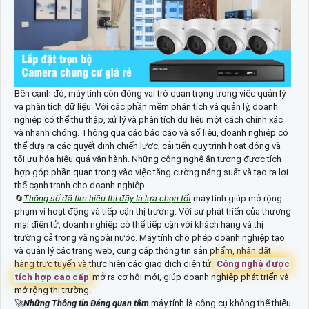
Bên cạnh đó, máy tính còn đóng vai trò quan trọng trong việc quản lý
và phân tích dữ liệu. Với các phần mềm phân tích và quản lý, doanh
nghiệp có thể thu thập, xử lý và phân tích dữ liệu một cách chính xác
và nhanh chóng. Thông qua các báo cáo và số liệu, doanh nghiệp có
thể đưa ra các quyết định chiến lược, cải tiến quy trình hoạt động và
tối ưu hóa hiệu quả vận hành. Những công nghệ ấn tượng được tích
hợp góp phần quan trọng vào việc tăng cường năng suất và tạo ra lợi
thế cạnh tranh cho doanh nghiệp.
🔄
Thông số đã tìm hiều thì đầy là lựa chọn tốt
máy tính giúp mở rộng
phạm vi hoạt động và tiếp cận thị trường. Với sự phát triển của thương
mại điện tử, doanh nghiệp có thể tiếp cận với khách hàng và thị
trường cả trong và ngoài nước. Máy tính cho phép doanh nghiệp tạo
và quản lý các trang web, cung cấp thông tin sản phẩm, nhận đặt
hàng trực tuyến và thực hiện các giao dịch điện tử.
Công nghệ được
tích hợp cao cấp
mở ra cơ hội mới, giúp doanh nghiệp phát triển và
mở rộng thị trường.
🚀
Những Thông tin Đáng quan tâm
máy tính là công cụ không thể thiếu