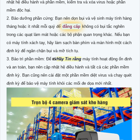
nhật hệ điều hành và phần mềm, kiểm tra và xóa virus hoặc phần
mềm độc hại.
2. Bảo dưỡng phần cứng: Bạn nên dọn bụi và vệ sinh máy tính hàng
tháng hoặc ít nhất mỗi quý để
đẳng cấp
không có bụi tắc nghẽn
trong các quạt làm mát hoặc các bộ phận quan trọng khác. Nếu bạn
có máy tính xách tay, hãy làm sạch bàn phím và màn hình một cách
định kỳ để ngăn chặn bụi và mỡ tích tụ.
3. Bảo trì phần mềm: Để 📸
Hãy Tin rằng
máy tính hoạt động ổn định
và an toàn, bạn nên cập nhật hệ điều hành và tất cả các phần mềm
định kỳ. Bạn cũng nên cài đặt một phần mềm diệt virus và chạy quét
định kỳ để bảo vệ máy tính khỏi các mối đe dọa mới nhất.