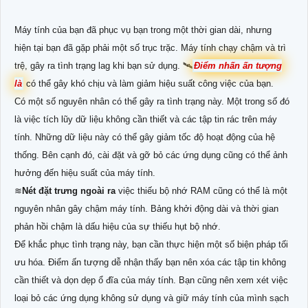
Máy tính của bạn đã phục vụ bạn trong một thời gian dài, nhưng
hiện tại bạn đã gặp phải một số trục trặc. Máy tính chạy chậm và trì
trệ, gây ra tình trạng lag khi bạn sử dụng. 🛰
Điểm nhấn ấn tượng
là
có thể gây khó chịu và làm giảm hiệu suất công việc của bạn.
Có một số nguyên nhân có thể gây ra tình trạng này. Một trong số đó
là việc tích lũy dữ liệu không cần thiết và các tập tin rác trên máy
tính. Những dữ liệu này có thể gây giảm tốc độ hoạt động của hệ
thống. Bên cạnh đó, cài đặt và gỡ bỏ các ứng dụng cũng có thể ảnh
hưởng đến hiệu suất của máy tính.
≋
Nét đặt trưng ngoài ra
việc thiếu bộ nhớ RAM cũng có thể là một
nguyên nhân gây chậm máy tính. Bảng khởi động dài và thời gian
phản hồi chậm là dấu hiệu của sự thiếu hụt bộ nhớ.
Để khắc phục tình trạng này, bạn cần thực hiện một số biện pháp tối
ưu hóa. Điểm ấn tượng dễ nhận thấy bạn nên xóa các tập tin không
cần thiết và dọn dẹp ổ đĩa của máy tính. Bạn cũng nên xem xét việc
loại bỏ các ứng dụng không sử dụng và giữ máy tính của mình sạch