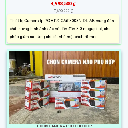
4,998,500 ₫
7,690,000 ₫
Thiết bị Camera Ip POE KX-CAiF8003N-DL-AB mang đến
chất lượng hình ảnh sắc nét lên đến 8.0 megapixel, cho
phép giám sát từng chi tiết nhỏ một cách rõ ràng
CHỌN CAMERA PHÙ PHÙ HỢP