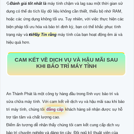
💦
Đánh giá tốt nhất là
máy tính chậm và lag sau một thời gian sử
dụng có thể do tích lũy dữ liệu không cần thiết, thiếu bộ nhớ RAM,
hoặc các ứng dụng không tối ưu. Tuy nhiên, với việc thực hiện các
biện pháp tối ưu hóa và bảo trì định kỳ, bạn có thể khắc phục tình
trạng này và 📸
Hãy Tin rằng
máy tính của bạn hoạt động êm ái và
hiệu quả hơn.
CAM KẾT VỀ DỊCH VỤ VÀ HẬU MÃI SAU
KHI BẢO TRÌ MÁY TÍNH
An Thành Phát là một công ty hàng đầu trong lĩnh vực bảo trì và
sửa chữa máy tính. Với cam kết về dịch vụ và hậu mãi sau khi bảo
trì máy tính, chúng tôi
đẳng cấp
khách hàng sẽ nhận được sự hỗ
trợ tận tâm và chất lượng cao.
Điểm ấn tượng dễ nhận thấy chúng tôi cam kết cung cấp dịch vụ
bảo trì chuyên nghiệp và đáng tin cậy. Đội ngũ kỹ thuật viên của