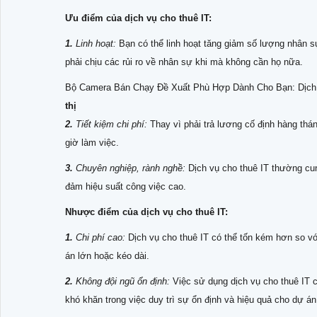
Ưu điểm của dịch vụ cho thuê IT:
1.
Linh hoạt:
Bạn có thể linh hoạt tăng giảm số lượng nhân 
phải chịu các rủi ro về nhân sự khi mà không cần họ nữa.
Bộ Camera Bán Chạy Đề Xuất Phù Hợp Dành Cho Bạn: Dịch
thị
2.
Tiết kiệm chi phí:
Thay vì phải trả lương cố định hàng thán
giờ làm việc.
3.
Chuyên nghiệp, rành nghề:
Dịch vụ cho thuê IT thường cu
đảm hiệu suất công việc cao.
Nhược điểm của dịch vụ cho thuê IT:
1.
Chi phí cao:
Dịch vụ cho thuê IT có thể tốn kém hơn so với
án lớn hoặc kéo dài.
2.
Không đội ngũ ổn định:
Việc sử dụng dịch vụ cho thuê IT c
khó khăn trong việc duy trì sự ổn định và hiệu quả cho dự án