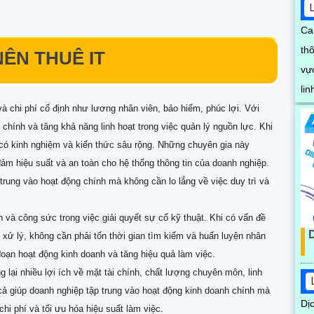
Ca
th
NÊN THUÊ IT
vực bả
li
và chi phí cố định như lương nhân viên, bảo hiểm, phúc lợi. Với
ph
chính và tăng khả năng linh hoạt trong việc quản lý nguồn lực. Khi
gh
T có kinh nghiệm và kiến thức sâu rộng. Những chuyên gia này
ảm hiệu suất và an toàn cho hệ thống thông tin của doanh nghiệp.
trung vào hoạt động chính mà không cần lo lắng về việc duy trì và
n và công sức trong việc giải quyết sự cố kỹ thuật. Khi có vấn đề
ọ xử lý, không cần phải tốn thời gian tìm kiếm và huấn luyện nhân
đoạn hoạt động kinh doanh và tăng hiệu quả làm việc.
 lại nhiều lợi ích về mặt tài chính, chất lượng chuyên môn, linh
cả giúp doanh nghiệp tập trung vào hoạt động kinh doanh chính mà
Dị
chi phí và tối ưu hóa hiệu suất làm việc.