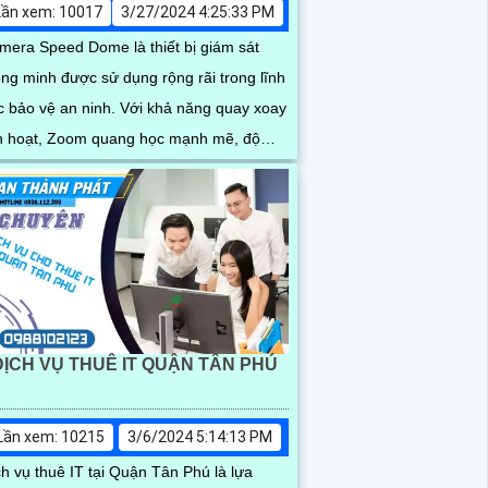
Lần xem: 10017
3/27/2024 4:25:33 PM
mera Speed Dome là thiết bị giám sát
ông minh được sử dụng rộng rãi trong lĩnh
o vệ an ninh. Với khả năng quay xoay
nh hoạt, Zoom quang học mạnh mẽ, độ
ân giải cao, chất lượng hình ảnh sắc nét,
i hình cả ngày lẫn đêm
DỊCH VỤ THUÊ IT QUẬN TÂN PHÚ
Lần xem: 10215
3/6/2024 5:14:13 PM
ch vụ thuê IT tại Quận Tân Phú là lựa