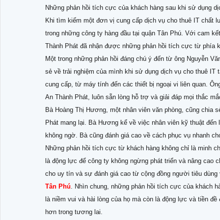
Những phản hồi tích cực của khách hàng sau khi sử dụng d
Khi tìm kiếm một đơn vị cung cấp dịch vụ cho thuê IT chất 
trong những công ty hàng đầu tại quận Tân Phú. Với cam kết m
Thành Phát đã nhận được những phản hồi tích cực từ phía 
Một trong những phản hồi đáng chú ý đến từ ông Nguyễn Văn 
sẻ về trải nghiệm của mình khi sử dụng dịch vụ cho thuê IT
cung cấp, từ máy tính đến các thiết bị ngoại vi liên quan. Ô
An Thành Phát, luôn sẵn lòng hỗ trợ và giải đáp mọi thắc m
Bà Hoàng Thị Hương, một nhân viên văn phòng, cũng chia sẻ v
Phát mang lại. Bà Hương kể về việc nhân viên kỹ thuật đến lắ
không ngờ. Bà cũng đánh giá cao về cách phục vụ nhanh chón
Những phản hồi tích cực từ khách hàng không chỉ là minh c
là động lực để công ty không ngừng phát triển và nâng cao 
cho uy tín và sự đánh giá cao từ cộng đồng người tiêu dùng
Tân Phú
. Nhìn chung, những phản hồi tích cực của khách hà
là niềm vui và hài lòng của họ mà còn là động lực và tiền đ
hơn trong tương lai.