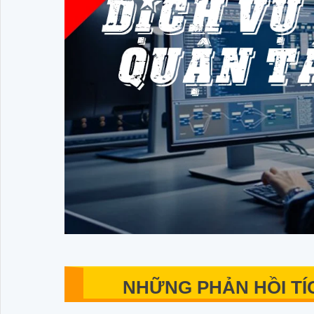
NHỮNG PHẢN HỒI T