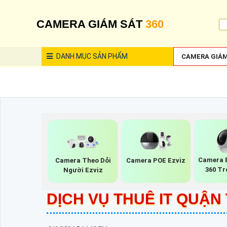
CAMERA GIÁM SÁT
360
DANH MỤC
SẢN PHẨM
CAMERA GIÁM
Camera E
Camera Theo Dỏi
Camera POE Ezviz
360 Tr
Người Ezviz
DỊCH VỤ THUÊ IT QUẬN