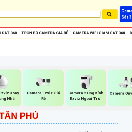
Came
Sát 3
 SÁT 360
TRỌN BỘ CAMERA GIÁ RẺ
CAMERA WIFI GIÁM SÁT 360
Đ
zviz Xoay
Camera Ezviz Giá
Camera 2 Ống Kính
Camera Onv
ong Nhà
Rẻ
Ezviz Ngoài Trời
 TÂN PHÚ