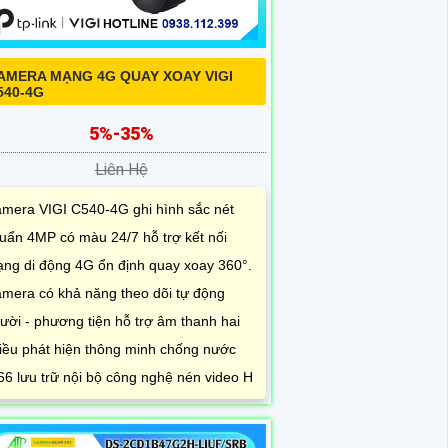
AMERA MẠNG 4G QUAY XOAY VIGI
540-4G
5%-35%
Liên Hệ
mera VIGI C540-4G ghi hình sắc nét
uẩn 4MP có màu 24/7 hỗ trợ kết nối
ng di động 4G ổn định quay xoay 360°.
mera có khả năng theo dõi tự động
ười - phương tiện hỗ trợ âm thanh hai
iều phát hiện thông minh chống nước
66 lưu trữ nội bộ công nghệ nén video H