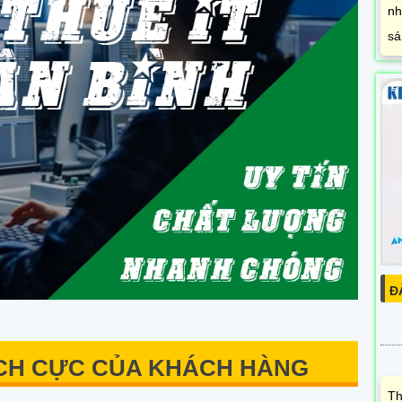
nh
sá
Đ
ÍCH CỰC CỦA KHÁCH HÀNG
Th