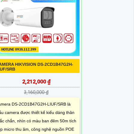
AMERA HIKVISION DS-2CD1B47G2H-
IUF/SRB
2,212,000 ₫
3,160,000 ₫
mera DS-2CD1B47G2H-LIUF/SRB là
u camera được thiết kế kiểu dáng thân
ắc chắn, nhìn có màu ban đêm 50m tích
p micro thu âm, công nghệ nguồn POE