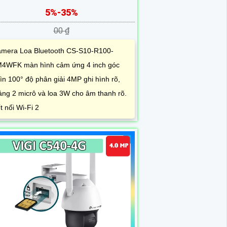
5%-35%
00 ₫
mera Loa Bluetooth CS-S10-R100-
4WFK màn hình cảm ứng 4 inch góc
ìn 100° độ phân giải 4MP ghi hình rõ,
ng 2 micrô và loa 3W cho âm thanh rõ.
t nối Wi-Fi 2