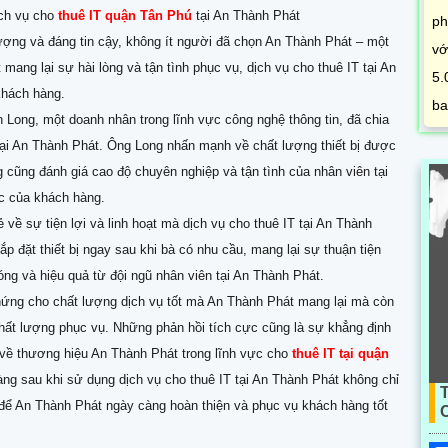
ịch vụ cho
thuê IT quận Tân Phú
tại An Thành Phát
ph
lượng và đáng tin cậy, không ít người đã chọn An Thành Phát – một
vớ
ang lại sự hài lòng và tận tình phục vụ, dịch vụ cho thuê IT tại An
5.
khách hàng.
ba
Long, một doanh nhân trong lĩnh vực công nghệ thông tin, đã chia
 tại An Thành Phát. Ông Long nhấn mạnh về chất lượng thiết bị được
ng cũng đánh giá cao độ chuyên nghiệp và tận tình của nhân viên tại
ắc của khách hàng.
ề sự tiện lợi và linh hoạt mà dịch vụ cho thuê IT tại An Thành
p đặt thiết bị ngay sau khi bà có nhu cầu, mang lại sự thuận tiện
g và hiệu quả từ đội ngũ nhân viên tại An Thành Phát.
hứng cho chất lượng dịch vụ tốt mà An Thành Phát mang lại mà còn
chất lượng phục vụ. Những phản hồi tích cực cũng là sự khẳng định
 về thương hiệu An Thành Phát trong lĩnh vực cho
thuê IT tại quận
ng sau khi sử dụng dịch vụ cho thuê IT tại An Thành Phát không chỉ
ề để An Thành Phát ngày càng hoàn thiện và phục vụ khách hàng tốt