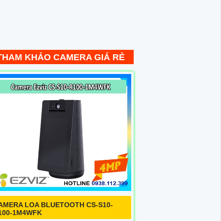
THAM KHẢO CAMERA GIÁ RẺ
AMERA LOA BLUETOOTH CS-S10-
100-1M4WFK