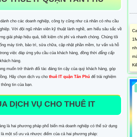
 dành cho các doanh nghiệp, công ty cũng như cá nhân có nhu cầu
hiệp. Với đội ngũ nhân viên kỹ thuật lành nghề, am hiểu sâu sắc về
Ca
g giải pháp hiệu quả, tiết kiệm chi phí và nhanh chóng. Chúng tôi
1M
hống máy tính, bảo trì, sửa chữa, cập nhật phần mềm, tư vấn và hỗ
nh
ng trong việc đáp ứng yêu cầu của khách hàng, đồng thời
đẳng cấp
mả
 khách hàng.
Kế
ng muốn trở thành đối tác đáng tin cậy của quý khách hàng, góp
đồng. Hãy chọn dịch vụ cho
thuê IT quận Tân Phú
để trải nghiệm
thông tin của bạn.
A DỊCH VỤ CHO THUÊ IT
tháng là hai phương pháp phổ biến mà doanh nghiệp có thể sử dụng
y là một số ưu và nhược điểm của cả hai phương pháp: