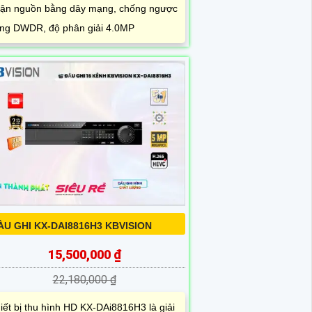
ận nguồn bằng dây mạng, chống ngược
ng DWDR, độ phân giải 4.0MP
ÀU GHI KX-DAI8816H3 KBVISION
15,500,000 ₫
22,180,000 ₫
iết bị thu hình HD KX-DAi8816H3 là giải