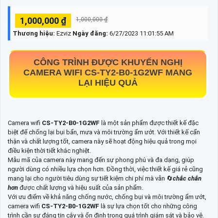
1,000,000 ₫
1,000,000 ₫
Thương hiệu:
Ezviz
Ngày đăng:
6/27/2023 11:01:55 AM
CÔNG TRÌNH ĐƯỢC KHUYẾN NGHỊ
CAMERA WIFI
CS-TY2-B0-1G2WF
MANG
LẠI HIỆU QUẢ
Camera wifi
CS-TY2-B0-1G2WF
là một sản phẩm được thiết kế đặc
biệt để chống lại bụi bẩn, mưa và môi trường ẩm ướt. Với thiết kế cẩn
thận và chất lượng tốt, camera này sẽ hoạt động hiệu quả trong mọi
điều kiện thời tiết khắc nghiệt.
Mẫu mã của camera này mang đến sự phong phú và đa dạng, giúp
người dùng có nhiều lựa chọn hơn. Đồng thời, việc thiết kế giá rẻ cũng
mang lại cho người tiêu dùng sự tiết kiệm chi phí mà vẫn 🔄
chắc chắn
hơn
được chất lượng và hiệu suất của sản phẩm.
Với ưu điểm về khả năng chống nước, chống bụi và môi trường ẩm ướt,
camera wifi
CS-TY2-B0-1G2WF
là sự lựa chọn tốt cho những công
trình cần sự đáng tin cậy và ổn định trong quá trình giám sát và bảo vệ.