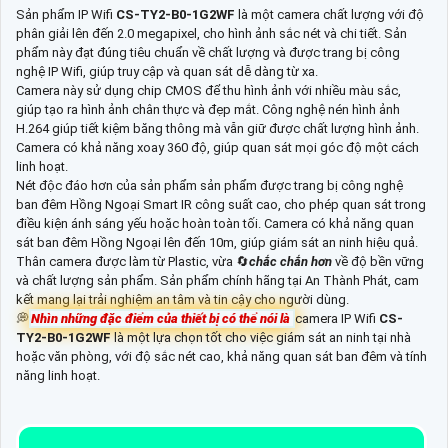
Sản phẩm IP Wifi
CS-TY2-B0-1G2WF
là một camera chất lượng với độ
phân giải lên đến 2.0 megapixel, cho hình ảnh sắc nét và chi tiết. Sản
phẩm này đạt đúng tiêu chuẩn về chất lượng và được trang bị công
nghệ IP Wifi, giúp truy cập và quan sát dễ dàng từ xa.
Camera này sử dụng chip CMOS để thu hình ảnh với nhiều màu sắc,
giúp tạo ra hình ảnh chân thực và đẹp mắt. Công nghệ nén hình ảnh
H.264 giúp tiết kiệm băng thông mà vẫn giữ được chất lượng hình ảnh.
Camera có khả năng xoay 360 độ, giúp quan sát mọi góc độ một cách
linh hoạt.
Nét độc đáo hơn của sản phẩm sản phẩm được trang bị công nghệ
ban đêm Hồng Ngoại Smart IR công suất cao, cho phép quan sát trong
điều kiện ánh sáng yếu hoặc hoàn toàn tối. Camera có khả năng quan
sát ban đêm Hồng Ngoại lên đến 10m, giúp giám sát an ninh hiệu quả.
Thân camera được làm từ Plastic, vừa 🔄
chắc chắn hơn
về độ bền vững
và chất lượng sản phẩm. Sản phẩm chính hãng tại An Thành Phát, cam
kết mang lại trải nghiệm an tâm và tin cậy cho người dùng.
💭
Nhìn những đặc điểm của thiết bị có thể nói là
camera IP Wifi
CS-
TY2-B0-1G2WF
là một lựa chọn tốt cho việc giám sát an ninh tại nhà
hoặc văn phòng, với độ sắc nét cao, khả năng quan sát ban đêm và tính
năng linh hoạt.