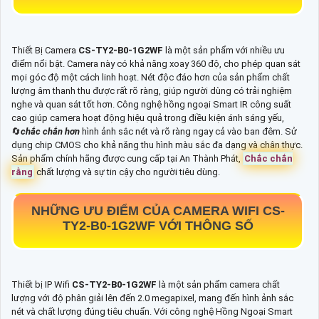
Thiết Bị Camera
CS-TY2-B0-1G2WF
là một sản phẩm với nhiều ưu
điểm nổi bật. Camera này có khả năng xoay 360 độ, cho phép quan sát
mọi góc độ một cách linh hoạt. Nét độc đáo hơn của sản phẩm chất
lượng âm thanh thu được rất rõ ràng, giúp người dùng có trải nghiệm
nghe và quan sát tốt hơn. Công nghệ hồng ngoại Smart IR công suất
cao giúp camera hoạt động hiệu quả trong điều kiện ánh sáng yếu,
🔄
chắc chắn hơn
hình ảnh sắc nét và rõ ràng ngay cả vào ban đêm. Sử
dụng chip CMOS cho khả năng thu hình màu sắc đa dạng và chân thực.
Sản phẩm chính hãng được cung cấp tại An Thành Phát,
Chắc chắn
rằng
chất lượng và sự tin cậy cho người tiêu dùng.
NHỮNG ƯU ĐIỂM CỦA CAMERA WIFI
CS-
TY2-B0-1G2WF
VỚI THÔNG SỐ
Thiết bị IP Wifi
CS-TY2-B0-1G2WF
là một sản phẩm camera chất
lượng với độ phân giải lên đến 2.0 megapixel, mang đến hình ảnh sắc
nét và chất lượng đúng tiêu chuẩn. Với công nghệ Hồng Ngoại Smart