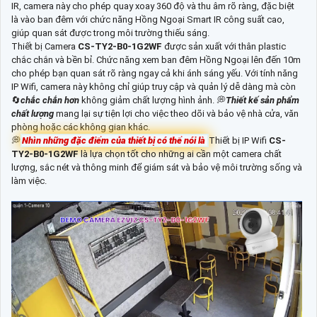
IR, camera này cho phép quay xoay 360 độ và thu âm rõ ràng, đặc biệt
là vào ban đêm với chức năng Hồng Ngoại Smart IR công suất cao,
giúp quan sát được trong môi trường thiếu sáng.
Thiết bị Camera
CS-TY2-B0-1G2WF
được sản xuất với thân plastic
chắc chắn và bền bỉ. Chức năng xem ban đêm Hồng Ngoại lên đến 10m
cho phép bạn quan sát rõ ràng ngay cả khi ánh sáng yếu. Với tính năng
IP Wifi, camera này không chỉ giúp truy cập và quản lý dễ dàng mà còn
🔄
chắc chắn hơn
không giảm chất lượng hình ảnh. 💭
Thiết kế sản phẩm
chất lượng
mang lại sự tiện lợi cho việc theo dõi và bảo vệ nhà cửa, văn
phòng hoặc các không gian khác.
💭
Nhìn những đặc điểm của thiết bị có thể nói là
Thiết bị IP Wifi
CS-
TY2-B0-1G2WF
là lựa chọn tốt cho những ai cần một camera chất
lượng, sắc nét và thông minh để giám sát và bảo vệ môi trường sống và
làm việc.