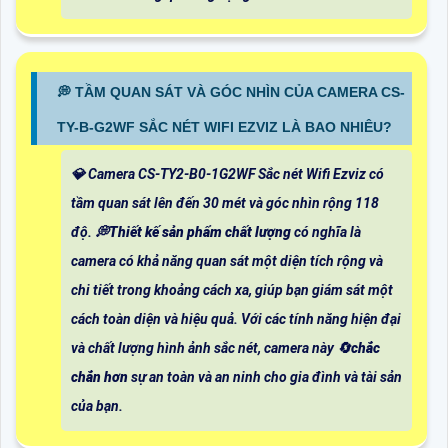
️💭 TẦM QUAN SÁT VÀ GÓC NHÌN CỦA CAMERA CS-
TY-B-G2WF SẮC NÉT WIFI EZVIZ LÀ BAO NHIÊU?
💎 Camera CS-TY2-B0-1G2WF Sắc nét Wifi Ezviz có
tầm quan sát lên đến 30 mét và góc nhìn rộng 118
độ. 💭
Thiết kế sản phẩm chất lượng
có nghĩa là
camera có khả năng quan sát một diện tích rộng và
chi tiết trong khoảng cách xa, giúp bạn giám sát một
cách toàn diện và hiệu quả. Với các tính năng hiện đại
và chất lượng hình ảnh sắc nét, camera này 🔄
chắc
chắn hơn
sự an toàn và an ninh cho gia đình và tài sản
của bạn.