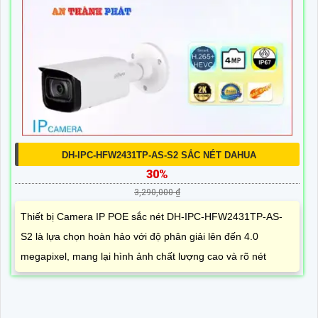
DH-IPC-HFW2431TP-AS-S2 SẮC NÉT DAHUA
30%
3,290,000 ₫
Thiết bị Camera IP POE sắc nét DH-IPC-HFW2431TP-AS-
S2 là lựa chọn hoàn hảo với độ phân giải lên đến 4.0
megapixel, mang lại hình ảnh chất lượng cao và rõ nét