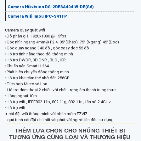
Camera Hikvision DS-2DE3A404IW-DE(S6)
Camera Wifi Imou IPC-S41FP
Camera quay quét wifi
•Độ phân giải 1920x1080 @ 15fps
•Góc nhìn ngang 4mm@ F2.4, 85°(Chéo), 75° (Ngang),45°(Dọc)
•Góc quay ngang 340 độ , góc xoay dọc 55 độ
•Hỗ trợ tính năng theo dõi thông minh
•Hỗ trợ DWDR, 3D DNR , BLC , ICR
•Chuấn nén Smart H.264
•Phát hiện chuyển động thông minh
•Hỗ trợ khe cắm thẻ nhớ đến 256GB
•Tích hợp Micro và Loa
- Hỗ trợ đàm thoại 2 chiều với chất lượng âm thanh trung thực
•Hồng ngoại 10m
•Hỗ trợ wifi , IEEE802.11b, 802.11g, 802.11n , tần số 2.4GHz
•Hỗ trợ wifi
+ cài đặt wifi thông minh với phần mềm EZVIZ
- quá trình cài đặt chỉ mất vài phút với người lần đầu sử dụng
THÊM LỰA CHỌN CHO NHỮNG THIẾT BỊ
TƯƠNG ỨNG CÙNG LOẠI VÀ THƯƠNG HIỆU