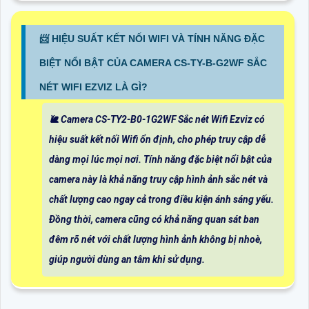
📨 HIỆU SUẤT KẾT NỐI WIFI VÀ TÍNH NĂNG ĐẶC
BIỆT NỔI BẬT CỦA CAMERA CS-TY-B-G2WF SẮC
NÉT WIFI EZVIZ LÀ GÌ?
🐌 Camera CS-TY2-B0-1G2WF Sắc nét Wifi Ezviz có
hiệu suất kết nối Wifi ổn định, cho phép truy cập dễ
dàng mọi lúc mọi nơi. Tính năng đặc biệt nổi bật của
camera này là khả năng truy cập hình ảnh sắc nét và
chất lượng cao ngay cả trong điều kiện ánh sáng yếu.
Đồng thời, camera cũng có khả năng quan sát ban
đêm rõ nét với chất lượng hình ảnh không bị nhoè,
giúp người dùng an tâm khi sử dụng.