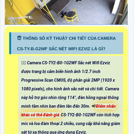
😇 THÔNG SỐ KỸ THUẬT CHI TIẾT CỦA CAMERA
CS-TY-B-G2WF SẮC NÉT WIFI EZVIZ LÀ GÌ?
🙆‍♀️ Camera CS-TY2-B0-1G2WF Sắc nét Wifi Ezviz
được trang bị cảm biến hình ảnh 1/2.7 inch
Progressive Scan CMOS, độ phân giải 2MP (1920 x
1080 pixels), cho hình ảnh sắc nét và chi tiết. Camera
này hỗ trợ góc nhìn rộng 114°, đèn hồng ngoại thông
minh tầm nhìn ban đêm lên đến 30m. 📢
Điểm nhấn
khác có thể đánh giá
CS-TY2-B0-1G2WF còn tích hợp
mic và loa đàm thoại 2 chiều, cung cấp khả năng giám
sát từ xa thông qua ứng dụng Ezviz.