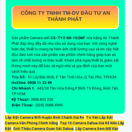
CÔNG TY TNHH TM-DV ĐẦU TƯ AN
THÀNH PHÁT
Sản phẩm Camera wifi
CS-TY2-B0-1G2WF
của hãng An Thành
Phát đáp ứng đầy đủ nhu cầu sử dụng của bạn. Với công nghệ
hiện đại, thiết bị mang lại hình ảnh chất lượng cao và tin cậy. Nét
độc đáo hơn của sản phẩm sản phẩm chính hãng giúp bạn an
tâm về chất lượng và hiệu suất. Khám phá ngay thiết bị giám sát
thông minh này để bảo vệ ngôi nhà và gia đình của bạn một
cách hiệu quả.
Trụ Sở:
51 Lũy Bán Bích, P. Tân Thới Hòa, Q.Tân Phú, TP.HCM
Hotline: 0938.11.23.99
Chi Nhánh 1:
445/38 Tân Hòa Đông,P Bình Trị Đông, Bình Tân,
TP HCM
Kỹ Thuật:
0906.855.330
Điện Thoại:
(028) 6688.4949
Lắp Đặt Camera Wifi Huyện Bình Chánh Giá Re
Tư Vấn Lắp Đặt
Camera Văn Phòng Chính Hãng
Top 10 Camera Dahua Giá Rẻ Nên Lắp
Đặt
Giới Thiệu Camera Quan Sát Dahua
Lắp Camera Xem Mã Vận