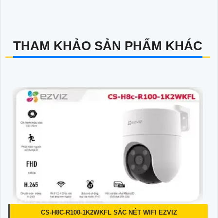
THAM KHẢO SẢN PHẨM KHÁC
CS-H8C-R100-1K2WKFL SẮC NÉT WIFI EZVIZ