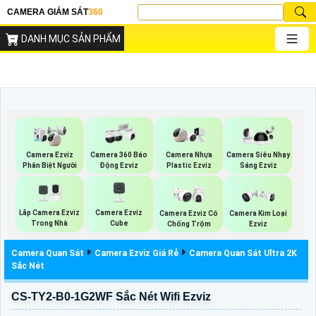
CAMERA GIÁM SÁT
360
DANH MỤC SẢN PHẨM
Camera Ezviz
Camera 360 Báo
Camera Nhựa
Camera Siêu Nhạy
Phân Biệt Người
Động Ezviz
Plastic Ezviz
Sáng Ezviz
Lắp Camera Ezviz
Camera Ezviz
Camera Ezviz Có
Camera Kim Loại
Trong Nhà
Cube
Chống Trộm
Ezviz
Camera Quan Sát
Camera Ezviz Giá Rẻ
Camera Quan Sát Ultra 2K
Sắc Nét
CS-TY2-B0-1G2WF Sắc Nét Wifi Ezviz