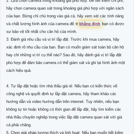
2. Lựa chọn camera trong khoảng giá phù hợp: Để tiết kiệm chi phí,
hãy chọn camera quan sát trong khoảng giá phù hợp với ngân sách
của bạn. Đừng chỉ chú trọng vào giá cả, hãy xem xét các tính năng
và chất lượng hình ảnh của camera để ☣️
khẳng định
bạn có được
sự bảo vệ tốt nhất cho căn hộ của mình.
3. Đánh giá nhu cầu và vị trí lắp đặt: Trước khi mua camera, hãy
xác định rõ nhu cầu của bạn. Bạn có muốn giám sát toàn bộ căn hộ
hay chỉ những vị trí cụ thể nào? Sau đó, hãy đánh giá vị trí lắp đặt
phù hợp để đảm bảo camera có thể giám sát và ghi lại hình ảnh một
cách hiệu quả.
4. Tự lắp đặt hoặc tìm nhà thầu giá rẻ: Nếu bạn có kiến thức về
công nghệ và quyết định tự lắp đặt camera, hãy tham khảo các
hướng dẫn và video hướng dẫn trên internet. Tuy nhiên, nếu bạn
không tự tin hoặc không có thời gian để lắp đặt, hãy tìm kiếm các
nhà thầu chuyên nghiệp trong việc lắp đặt camera quan sát với giá
cả phải chăng.
5. Chọn giải pháp tương thích và linh hoạt: Nếu bạn muốn tiết kiệm