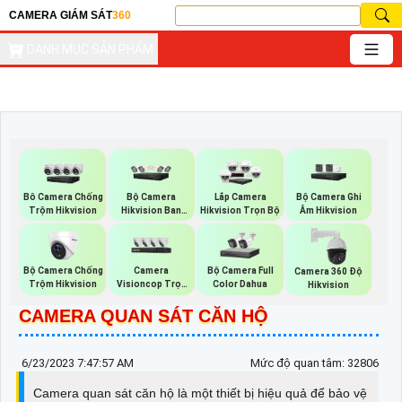
CAMERA GIÁM SÁT
360
DANH MỤC SẢN PHẨM
Bộ Camera
Bộ Camera Ghi
Bô Camera Chống
Lắp Camera
Hikvision Ban
Âm Hikvision
Trộm Hikvision
Hikvision Trọn Bộ
Đêm Có Màu
Bộ Camera Chống
Camera
Bộ Camera Full
Camera 360 Độ
Trộm Hikvision
Visioncop Trọn
Color Dahua
Hikvision
Bộ
CAMERA QUAN SÁT CĂN HỘ
6/23/2023 7:47:57 AM
Mức độ quan tâm: 32806
Camera quan sát căn hộ là một thiết bị hiệu quả để bảo vệ