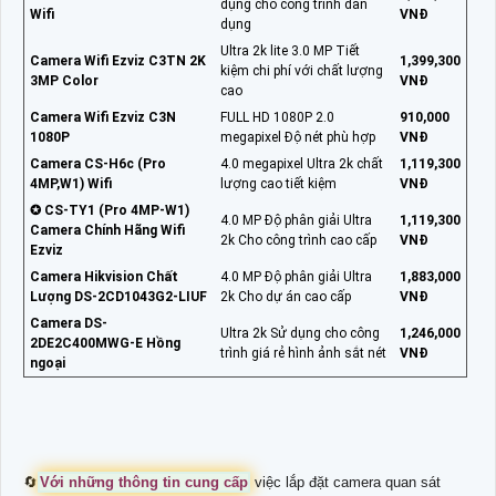
dụng cho công trình dân
Wifi
VNĐ
dụng
Ultra 2k lite 3.0 MP Tiết
Camera Wifi Ezviz C3TN 2K
1,399,300
kiệm chi phí với chất lượng
3MP Color
VNĐ
cao
Camera Wifi Ezviz C3N
FULL HD 1080P 2.0
910,000
1080P
megapixel Độ nét phù hợp
VNĐ
Camera CS-H6c (Pro
4.0 megapixel Ultra 2k chất
1,119,300
4MP,W1) Wifi
lượng cao tiết kiệm
VNĐ
✪ CS-TY1 (Pro 4MP-W1)
4.0 MP Độ phân giải Ultra
1,119,300
Camera Chính Hãng Wifi
2k Cho công trình cao cấp
VNĐ
Ezviz
Camera Hikvision Chất
4.0 MP Độ phân giải Ultra
1,883,000
Lượng DS-2CD1043G2-LIUF
2k Cho dự án cao cấp
VNĐ
Camera DS-
Ultra 2k Sử dụng cho công
1,246,000
2DE2C400MWG-E Hồng
trình giá rẻ hình ảnh sắt nét
VNĐ
ngoại
🔄
Với những thông tin cung cấp
việc lắp đặt camera quan sát