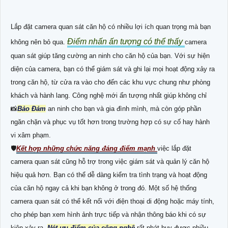
Lắp đặt camera quan sát căn hộ có nhiều lợi ích quan trọng mà bạn
Điểm nhấn ấn tượng có thể thấy
không nên bỏ qua.
camera
quan sát giúp tăng cường an ninh cho căn hộ của bạn. Với sự hiện
diện của camera, bạn có thể giám sát và ghi lại mọi hoạt động xảy ra
trong căn hộ, từ cửa ra vào cho đến các khu vực chung như phòng
khách và hành lang. Công nghệ mới ấn tượng nhất giúp không chỉ
📸
Bảo Đảm
an ninh cho bạn và gia đình mình, mà còn góp phần
ngăn chặn và phục vụ tốt hơn trong trường hợp có sự cố hay hành
vi xâm phạm.
🛡
Kết hợp những chức năng đáng điểm mạnh
việc lắp đặt
camera quan sát cũng hỗ trợ trong việc giám sát và quản lý căn hộ
hiệu quả hơn. Bạn có thể dễ dàng kiểm tra tình trạng và hoạt động
của căn hộ ngay cả khi bạn không ở trong đó. Một số hệ thống
camera quan sát có thể kết nối với điện thoại di động hoặc máy tính,
cho phép bạn xem hình ảnh trực tiếp và nhận thông báo khi có sự
kiện xảy ra.
Nét ưu điểm của công nghệ
rất phát huy được nhiều