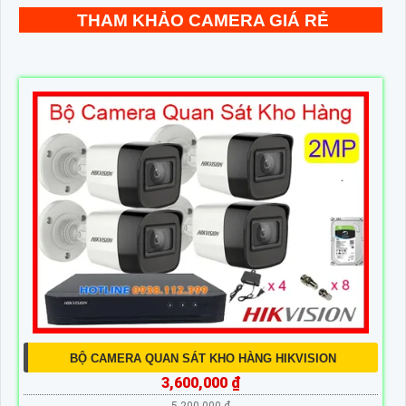
THAM KHẢO CAMERA GIÁ RẺ
BỘ CAMERA QUAN SÁT KHO HÀNG HIKVISION
3,600,000 ₫