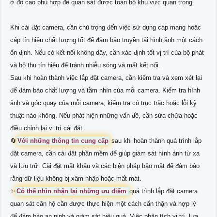
ở độ cao phù hợp để quan sát được toàn bộ khu vực quan trọng.
Khi cài đặt camera, cần chú trọng đến việc sử dụng cáp mạng hoặc
cáp tín hiệu chất lượng tốt để đảm bảo truyền tải hình ảnh một cách
ổn định. Nếu có kết nối không dây, cần xác định tốt vị trí của bộ phát
và bộ thu tín hiệu để tránh nhiễu sóng và mất kết nối.
Sau khi hoàn thành việc lắp đặt camera, cần kiểm tra và xem xét lại
để đảm bảo chất lượng và tầm nhìn của mỗi camera. Kiểm tra hình
ảnh và góc quay của mỗi camera, kiểm tra có trục trặc hoặc lỗi kỹ
thuật nào không. Nếu phát hiện những vấn đề, cần sửa chữa hoặc
điều chỉnh lại vị trí cài đặt.
🔄
Với những thông tin cung cấp
sau khi hoàn thành quá trình lắp
đặt camera, cần cài đặt phần mềm để giúp giám sát hình ảnh từ xa
và lưu trữ. Cài đặt mật khẩu và các biện pháp bảo mật để đảm bảo
rằng dữ liệu không bị xâm nhập hoặc mất mát.
✨
Có thể nhìn nhận lại những ưu điểm
quá trình lắp đặt camera
quan sát căn hộ cần được thực hiện một cách cẩn thận và hợp lý
để đảm bảo an ninh và giám sát hiệu quả. Việc phân tích vị trí, lựa