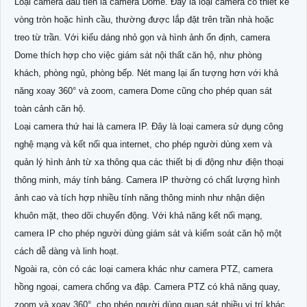
Loại camera đầu tiên là camera Dome. Đây là loại camera có thiết kế
vòng tròn hoặc hình cầu, thường được lắp đặt trên trần nhà hoặc
treo từ trần. Với kiểu dáng nhỏ gọn và hình ảnh ổn định, camera
Dome thích hợp cho việc giám sát nội thất căn hộ, như phòng
khách, phòng ngủ, phòng bếp. Nét mang lại ấn tượng hơn với khả
năng xoay 360° và zoom, camera Dome cũng cho phép quan sát
toàn cảnh căn hộ.
Loại camera thứ hai là camera IP. Đây là loại camera sử dụng công
nghệ mạng và kết nối qua internet, cho phép người dùng xem và
quản lý hình ảnh từ xa thông qua các thiết bị di động như điện thoại
thông minh, máy tính bảng. Camera IP thường có chất lượng hình
ảnh cao và tích hợp nhiều tính năng thông minh như nhận diện
khuôn mặt, theo dõi chuyển động. Với khả năng kết nối mạng,
camera IP cho phép người dùng giám sát và kiểm soát căn hộ một
cách dễ dàng và linh hoạt.
Ngoài ra, còn có các loại camera khác như camera PTZ, camera
hồng ngoại, camera chống va đập. Camera PTZ có khả năng quay,
zoom và xoay 360°, cho phép người dùng quan sát nhiều vị trí khác