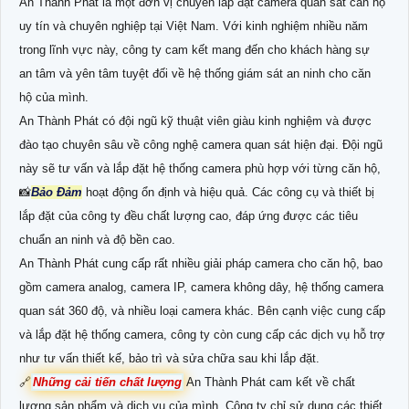
An Thành Phát là một đơn vị chuyên lắp đặt camera quan sát căn hộ
uy tín và chuyên nghiệp tại Việt Nam. Với kinh nghiệm nhiều năm
trong lĩnh vực này, công ty cam kết mang đến cho khách hàng sự
an tâm và yên tâm tuyệt đối về hệ thống giám sát an ninh cho căn
hộ của mình.
An Thành Phát có đội ngũ kỹ thuật viên giàu kinh nghiệm và được
đào tạo chuyên sâu về công nghệ camera quan sát hiện đại. Đội ngũ
này sẽ tư vấn và lắp đặt hệ thống camera phù hợp với từng căn hộ,
📸
Bảo Đảm
hoạt động ổn định và hiệu quả. Các công cụ và thiết bị
lắp đặt của công ty đều chất lượng cao, đáp ứng được các tiêu
chuẩn an ninh và độ bền cao.
An Thành Phát cung cấp rất nhiều giải pháp camera cho căn hộ, bao
gồm camera analog, camera IP, camera không dây, hệ thống camera
quan sát 360 độ, và nhiều loại camera khác. Bên cạnh việc cung cấp
và lắp đặt hệ thống camera, công ty còn cung cấp các dịch vụ hỗ trợ
như tư vấn thiết kế, bảo trì và sửa chữa sau khi lắp đặt.
🔗
Những cải tiến chất lượng
An Thành Phát cam kết về chất
lượng sản phẩm và dịch vụ của mình. Công ty chỉ sử dụng các thiết