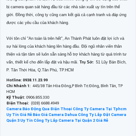
bị camera quan sát hàng đầu từ các nhà sản xuất uy tín trên thế
giới. Đồng thời, công ty cũng cam kết giá cả cạnh tranh và đáp ứng
được các yêu cầu của khách hàng.
Với tôn chỉ "An toàn là trên hết", An Thành Phát luôn đặt lợi ích và
sự hài lòng của khách hàng lên hàng đầu. Đội ngũ nhân viên thân
thiện và tận tâm sẽ luôn sẵn sàng hỗ trợ khách hàng từ quá trình tư
vấn, thiết kế cho đến lắp đặt và hậu mãi.
Trụ Sở:
51 Lũy Bán Bích,
P. Tân Thới Hòa, Q.Tân Phú, TP.HCM
Hotline: 0938.11.23.99
Chi Nhánh 1:
445/38 Tân Hòa Đông,P Bình Trị Đông, Bình Tân, TP
HCM
Kỹ Thuật:
0906.855.330
Điện Thoại:
(028) 6688.4949
Camera Báo Động Qua Điện Thoại
Công Ty Camera Tại Tphcm
Uy Tín Giá Rẻ
Báo Giá Camera Dahua
Công Ty Lắp Đặt Camera
Quận 3 Uy Tín
Công Ty Lắp Camera Tại Quận 2 Giá Rẻ