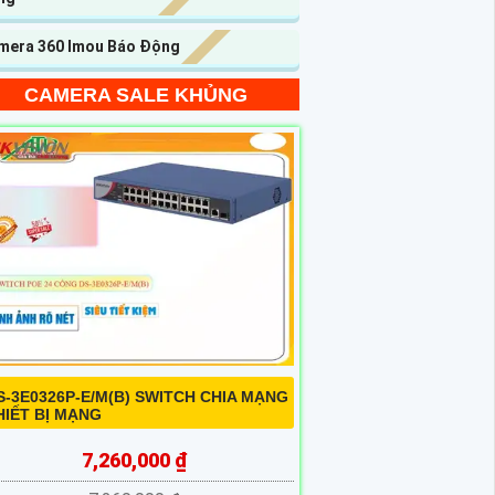
mera 360 Imou Báo Động
CAMERA SALE KHỦNG
S-3E0326P-E/M(B) SWITCH CHIA MẠNG
HIẾT BỊ MẠNG
7,260,000 ₫