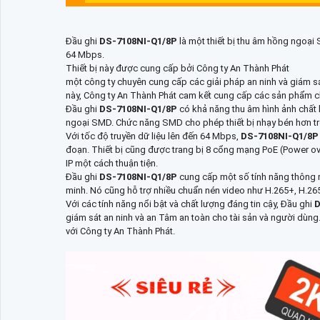
Đầu ghi
DS-7108NI-Q1/8P
là một thiết bị thu âm hồng ngoại
64 Mbps.
Thiết bị này được cung cấp bởi Công ty An Thành Phát
một công ty chuyên cung cấp các giải pháp an ninh và giám sá
này, Công ty An Thành Phát cam kết cung cấp các sản phẩm ch
Đầu ghi
DS-7108NI-Q1/8P
có khả năng thu âm hình ảnh chất
ngoại SMD. Chức năng SMD cho phép thiết bị nhạy bén hơn tro
Với tốc độ truyền dữ liệu lên đến 64 Mbps,
DS-7108NI-Q1/8
đoạn. Thiết bị cũng được trang bị 8 cổng mạng PoE (Power o
IP một cách thuận tiện.
Đầu ghi
DS-7108NI-Q1/8P
cung cấp một số tính năng thông m
minh. Nó cũng hỗ trợ nhiều chuẩn nén video như H.265+, H.265
Với các tính năng nổi bật và chất lượng đáng tin cậy, Đầu ghi
D
giám sát an ninh và an Tâm an toàn cho tài sản và người dùng. 
với Công ty An Thành Phát.