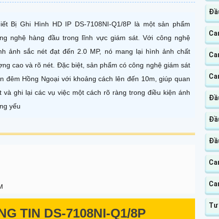
Đầ
iết Bị Ghi Hình HD IP DS-7108NI-Q1/8P là một sản phẩm
Ca
ng nghệ hàng đầu trong lĩnh vực giám sát. Với công nghệ
nh ảnh sắc nét đạt đến 2.0 MP, nó mang lại hình ảnh chất
Ca
ợng cao và rõ nét. Đặc biệt, sản phẩm có công nghệ giám sát
Ca
n đêm Hồng Ngoại với khoảng cách lên đến 10m, giúp quan
t và ghi lại các vụ việc một cách rõ ràng trong điều kiện ánh
Đầu
ng yếu
Đầ
Đầ
Ca
Ca
M
Tư
NG TIN
DS-7108NI-Q1/8P