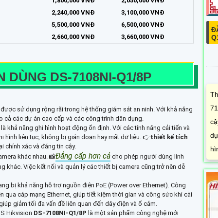
1,800,000 VNĐ
2,050,000 VNĐ
2,240,000 VNĐ
3,100,000 VNĐ
5,500,000 VNĐ
6,500,000 VNĐ
Đ
2,660,000 VNĐ
3,660,000 VNĐ
Q
ẾN DÙNG
DS-7108NI-Q1/8P
Th
71
 được sử dụng rộng rãi trong hệ thống giám sát an ninh. Với khả năng
cho cả các dự án cao cấp và các công trình dân dụng.
cậ
à khả năng ghi hình hoạt động ổn định. Với các tính năng cải tiến và
dụ
i hình liên tục, không bị gián đoạn hay mất dữ liệu. 👉
thiết kế tích
i chính xác và đáng tin cậy.
hì
Đẳng cấp hơn cả
camera khác nhau. 📸
cho phép người dùng linh
g khác. Việc kết nối và quản lý các thiết bị camera cũng trở nên dễ
ang bị khả năng hỗ trợ nguồn điện PoE (Power over Ethernet). Công
qua cáp mạng Ethernet, giúp tiết kiệm thời gian và công sức khi cài
 giúp giảm tối đa vấn đề liên quan đến dây điện và ổ cắm.
TS Hikvision
DS-7108NI-Q1/8P
là một sản phẩm công nghệ mới