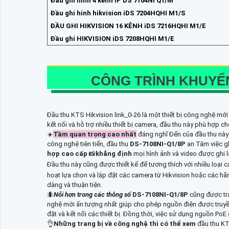
Đầu ghi hinh 4 kênh IP DS 7104NI Q1/M
Đầu ghi hinh hikvision iDS 7204HQHI M1/S
ĐẦU GHI HIKVISION 16 KÊNH iDS 7216HQHI M1/E
Đầu ghi HIKVISION iDS 7208HQHI M1/E
CÔNG TRÌNH KHUY
Đầu thu KTS Hikvision link_0-26 là một thiết bị công nghệ mới
kết nối và hỗ trợ nhiều thiết bị camera, đầu thu này phù hợp 
☀️
Tầm quan trọng cao nhất
đáng nghĩ Đến của đầu thu này l
công nghệ tiên tiến, đầu thu
DS-7108NI-Q1/8P
an Tâm việc gh
hợp cao cấp
📸
khẳng định
mọi hình ảnh và video được ghi lạ
Đầu thu này cũng được thiết kế để tương thích với nhiều loại 
hoạt lựa chọn và lắp đặt các camera từ Hikvision hoặc các hãn
dàng và thuận tiện.
🐜
Nỗi hơn trong các thông số
DS-7108NI-Q1/8P
cũng được tr
nghệ mới ấn tượng nhất giúp cho phép nguồn điện được truyền 
đặt và kết nối các thiết bị. Đồng thời, việc sử dụng nguồn PoE
👌
Những trang bị về công nghệ thì có thể xem
đầu thu K