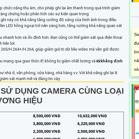
ợp chức năng thu âm, cho phép ghi lại âm thanh trong quá trình giám
rữ bằng chứng hoặc phân tích các sự kiện quan trọng.
 ghi này có khả năng tăng cường độ sáng của hình ảnh trong điều
 đèn LED hồng ngoại trở nên sáng hơn, tăng cường khả năng quan sát
Sw
u nhanh hơn và ổn định hơn. Bạn cũng có thể giám sát qua điện thoại
đư
tiện lợi.
265/H.264+/H.264, giúp giảm giá trị dữ liệu video mà vẫn giữ được
tí
nă
ệu mạng qua giao thức IP, không bị giảm chất lượng và 📸
khẳng định
và
 nhà ở, văn phòng, cửa hàng, nhà hàng v.v. Với khả năng ghi lại 8
giám sát mạnh mẽ và đáng tin cậy.
N SỬ DỤNG CAMERA CÙNG LOẠI
ƯƠNG HIỆU
8,500,000 VNĐ
10,632,000 VNĐ
3,800,000 VNĐ
4,220,000 VNĐ
2,200,000 VNĐ
2,500,000 VNĐ