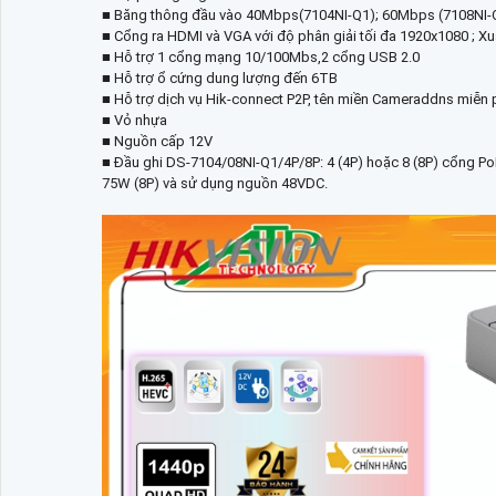
■ Băng thông đầu vào 40Mbps(7104NI-Q1); 60Mbps (7108NI-
■ Cổng ra HDMI và VGA với độ phân giải tối đa 1920x1080 ; Xuấ
■ Hỗ trợ 1 cổng mạng 10/100Mbs,2 cổng USB 2.0
■ Hỗ trợ ổ cứng dung lượng đến 6TB
■ Hỗ trợ dịch vụ Hik-connect P2P, tên miền Cameraddns miễn p
■ Vỏ nhựa
■ Nguồn cấp 12V
■ Đầu ghi DS-7104/08NI-Q1/4P/8P: 4 (4P) hoặc 8 (8P) cổng PoE
75W (8P) và sử dụng nguồn 48VDC.