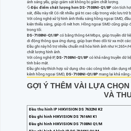
ánh sáng yếu, giúp giám sát không bị giảm chất lượng.
💦
Đặc điểm chất lượng hơn
DS-7108NI-Q1/8P
còn tích h
sát, điều này rất Có rất nhiều giá trị cao cấp trong việc lưu t
Với công nghệ xử lý hình ảnh thiếu sáng hồng ngoại SMD, đầu
kiện thiếu sáng, giúp rõ nét hơn. Hồng ngoại SMD cũng giúp
trong tối.
DS-7108NI-Q1/8P
có băng thông 64 Mbps, giúp truyền dữ liệ
di động thông qua ứng dụng, giúp bạn theo dõi từ xa một cách 
Đầu ghi này hỗ trợ nhiều chuẩn mã hóa hình ảnh như H.265+/H.
chất lượng hình ảnh.
Với công nghệ IP,
DS-7108NI-Q1/8P
có khả năng truyền dữ li
tính bảo mật.
Đầu ghi này thích hợp sử dụng cho các công trình dân dụng như
kênh hồng ngoại SMD,
DS-7108NI-Q1/8P
mang lại khả năng 
GỢI Ý THÊM VÀI LỰA CHỌ
VÀ TH
Đầu thu hình IP HIKVISION DS 7632NI K2
Đầu ghi hinh HIKVISION DS 7616NI K1
Đầu ghi hình HIKVISION DS 7108NI Q1/M