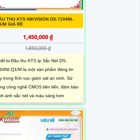
ẦU THU KTS HIKVISION DS-7104NI-
1/M GIÁ RẺ
1,450,000 ₫
1,850,000 ₫
iết bị Đầu thu KTS Ip Sắc Nét DS-
04NI-Q1/M là một sản phẩm đáng tin
y trong lĩnh vực giám sát an ninh. Sử
ng công nghệ CMOS tiên tiến, đảm bảo
nh ảnh sắc nét và màu sáng hơn