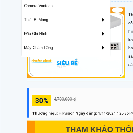
Camera Vantech
Th
Thiết Bị Mạng
cô
hì
Đầu Ghi Hình
lư
ba
Máy Chấm Công
sá
sá
30%
4,780,000 ₫
Thương hiệu:
Hikvision
Ngày đăng:
1/11/2024 4:25:36 P
THAM KHẢO THÔ