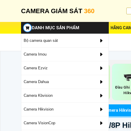
CAMERA GIÁM SÁT
360
DANH MỤC SẢN PHẨM
HÃNG CAM
Bộ camera quan sát
Camera Imou
Camera Ezviz
Camera Dahua
Đầu Ghi AI
Đầu Ghi 4 HDD
Đầu Ghi 
Hikvision
Hikvision
Hik
Camera Kbvision
Camera Hikvision
Đầu Ghi Camera Chính Hãng
Đầu Thu Camera Hikvis
Đầu Thu DS-7108NI-Q1/8P Hi
Camera VisionCop