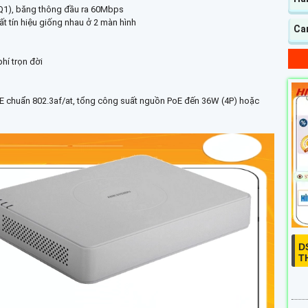
Q1), băng thông đầu ra 60Mbps
t tín hiệu giống nhau ở 2 màn hình
Ca
hí trọn đời
 chuẩn 802.3af/at, tổng công suất nguồn PoE đến 36W (4P) hoặc
D
T