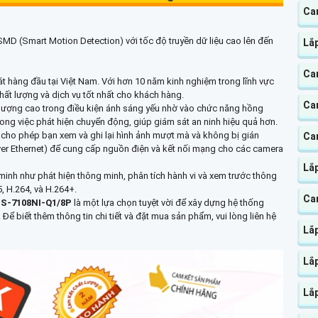
Ca
 SMD (Smart Motion Detection) với tốc độ truyền dữ liệu cao lên đến
Lắ
Ca
t hàng đầu tại Việt Nam. Với hơn 10 năm kinh nghiệm trong lĩnh vực
ất lượng và dịch vụ tốt nhất cho khách hàng.
Ca
 lượng cao trong điều kiện ánh sáng yếu nhờ vào chức năng hồng
ng việc phát hiện chuyển động, giúp giám sát an ninh hiệu quả hơn.
P
cho phép bạn xem và ghi lại hình ảnh mượt mà và không bị gián
Ca
ver Ethernet) để cung cấp nguồn điện và kết nối mạng cho các camera
Lắ
inh như phát hiện thông minh, phân tích hành vi và xem trước thông
, H.264, và H.264+.
Ca
S-7108NI-Q1/8P
là một lựa chọn tuyệt vời để xây dựng hệ thống
Để biết thêm thông tin chi tiết và đặt mua sản phẩm, vui lòng liên hệ
Lắp
Lắp
Lắp