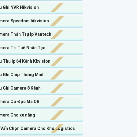
u Ghi NVR Hikvision
mera Speedom hikvision
mera Thân Trụ Ip Vantech
mera Trí Tuệ Nhân Tạo
 Thu Ip 64 Kênh Kbvision
u Ghi Chip Thông Minh
u Ghi Camera 8 Kênh
mera Có Đọc Mã QR
mera Cho xe nâng
 Vấn Chọn Camera Cho Kho Logistics