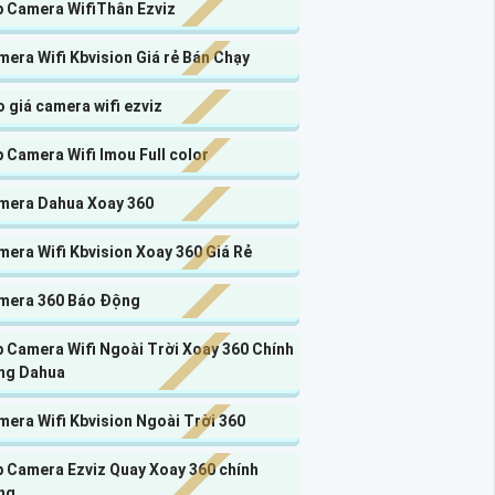
p Camera WifiThân Ezviz
era Wifi Kbvision Giá rẻ Bán Chạy
 giá camera wifi ezviz
 Camera Wifi Imou Full color
mera Dahua Xoay 360
era Wifi Kbvision Xoay 360 Giá Rẻ
mera 360 Báo Động
 Camera Wifi Ngoài Trời Xoay 360 Chính
ng Dahua
era Wifi Kbvision Ngoài Trời 360
p Camera Ezviz Quay Xoay 360 chính
ng