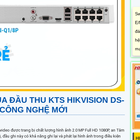
Sw
E/
đá
hệ
mạ
A ĐẦU THU KTS HIKVISION
DS-
CÔNG NGHỆ MỚI
t video được trang bị chất lượng hình ảnh 2.0 MP Full HD 1080P, an Tâm
 đầu ghi này có khả năng ghi lại và phát lại hình ảnh trong điều kiện
H