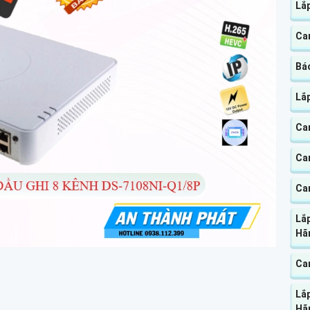
Lắ
Cam
Báo
Lắp
Ca
Cam
Ca
Lắp
Hã
Cam
Lắ
Hã