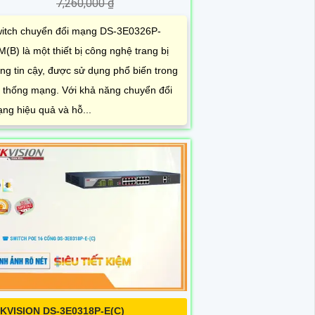
7,260,000 ₫
itch chuyển đổi mạng DS-3E0326P-
M(B) là một thiết bị công nghệ trang bị
ng tin cậy, được sử dụng phổ biến trong
 thống mạng. Với khả năng chuyển đổi
ng hiệu quả và hỗ...
IKVISION DS-3E0318P-E(C)