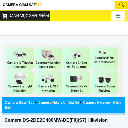
CAMERA GIÁM SÁT
360
DANH MỤC SẢN PHẨM
Camera IP Full
Color Hikvision
Camera Ip Thu Âm
Camera Hikvision
Camera Chống
Hikvision
Full Hd 1080P
Nhiễu 3D DNR
Hikvison
Camera Starlight
Camera Ip 360
Camera UNV 4K
Camera Zoom
Hikvision
Hikvision
Siêu Nét
Uniview
Camera Quan Sát
Camera Hikvision Giá Rẻ
Camera Hikvision Nhìn
Đêm
Camera DS-2DE2C400MW-DE(F0)(S7) Hikvision