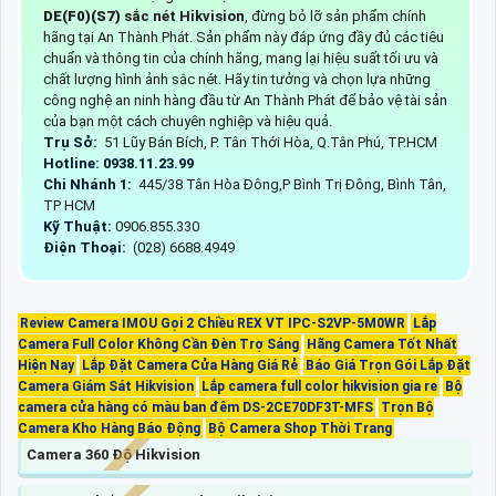
DE(F0)(S7)
sắc nét Hikvision
, đừng bỏ lỡ sản phẩm chính
hãng tại An Thành Phát. Sản phẩm này đáp ứng đầy đủ các tiêu
chuẩn và thông tin của chính hãng, mang lại hiệu suất tối ưu và
chất lượng hình ảnh sắc nét. Hãy tin tưởng và chọn lựa những
công nghệ an ninh hàng đầu từ An Thành Phát để bảo vệ tài sản
của bạn một cách chuyên nghiệp và hiệu quả.
Trụ Sở:
51 Lũy Bán Bích, P. Tân Thới Hòa, Q.Tân Phú, TP.HCM
Hotline: 0938.11.23.99
Chi Nhánh 1:
445/38 Tân Hòa Đông,P Bình Trị Đông, Bình Tân,
TP HCM
Kỹ Thuật:
0906.855.330
Điện Thoại:
(028) 6688.4949
Review Camera IMOU Gọi 2 Chiều REX VT IPC-S2VP-5M0WR
Lắp
Camera Full Color Không Cần Đèn Trợ Sáng
Hãng Camera Tốt Nhất
Hiện Nay
Lắp Đặt Camera Cửa Hàng Giá Rẻ
Báo Giá Trọn Gói Lắp Đặt
Camera Giám Sát Hikvision
Lắp camera full color hikvision gia re
Bộ
camera cửa hàng có màu ban đêm DS-2CE70DF3T-MFS
Trọn Bộ
Camera Kho Hàng Báo Động
Bộ Camera Shop Thời Trang
Camera 360 Độ Hikvision