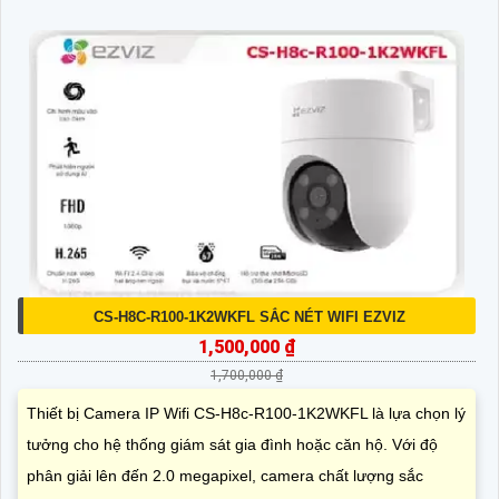
CS-H8C-R100-1K2WKFL SẮC NÉT WIFI EZVIZ
1,500,000 ₫
1,700,000 ₫
Thiết bị Camera IP Wifi CS-H8c-R100-1K2WKFL là lựa chọn lý
tưởng cho hệ thống giám sát gia đình hoặc căn hộ. Với độ
phân giải lên đến 2.0 megapixel, camera chất lượng sắc