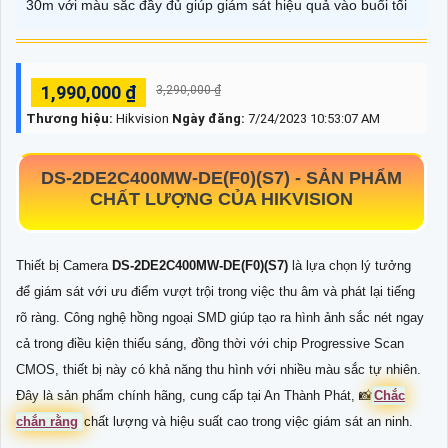
30m với màu sắc đầy đủ giúp giám sát hiệu quả vào buổi tối
1,990,000 ₫
3,290,000 ₫
Thương hiệu:
Hikvision
Ngày đăng:
7/24/2023 10:53:07 AM
DS-2DE2C400MW-DE(F0)(S7) -
SẢN PHẨM
CHẤT LƯỢNG CỦA HIKVISION
Thiết bị Camera
DS-2DE2C400MW-DE(F0)(S7)
là lựa chọn lý tưởng
để giám sát với ưu điểm vượt trội trong việc thu âm và phát lại tiếng
rõ ràng. Công nghệ hồng ngoại SMD giúp tạo ra hình ảnh sắc nét ngay
cả trong điều kiện thiếu sáng, đồng thời với chip Progressive Scan
CMOS, thiết bị này có khả năng thu hình với nhiều màu sắc tự nhiên.
Đây là sản phẩm chính hãng, cung cấp tại An Thành Phát, 📸
Chắc
chắn rằng
chất lượng và hiệu suất cao trong việc giám sát an ninh.