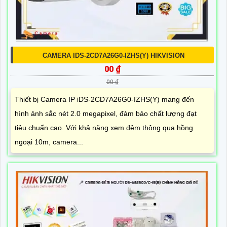
CAMERA IDS-2CD7A26G0-IZHS(Y) HIKVISION
00 ₫
00 ₫
Thiết bị Camera IP iDS-2CD7A26G0-IZHS(Y) mang đến
hình ảnh sắc nét 2.0 megapixel, đảm bảo chất lượng đạt
tiêu chuẩn cao. Với khả năng xem đêm thông qua hồng
ngoại 10m, camera...