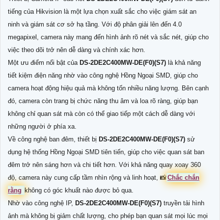
tiếng của Hikvision là một lựa chọn xuất sắc cho việc giám sát an
ninh và giám sát cơ sở hạ tầng. Với độ phân giải lên đến 4.0
megapixel, camera này mang đến hình ảnh rõ nét và sắc nét, giúp cho
việc theo dõi trở nên dễ dàng và chính xác hơn.
Một ưu điểm nổi bật của
DS-2DE2C400MW-DE(F0)(S7)
là khả năng
tiết kiệm điện năng nhờ vào công nghệ Hồng Ngoại SMD, giúp cho
camera hoạt động hiệu quả mà không tốn nhiều năng lượng. Bên cạnh
đó, camera còn trang bị chức năng thu âm và loa rõ ràng, giúp bạn
không chỉ quan sát mà còn có thể giao tiếp một cách dễ dàng với
những người ở phía xa.
Về công nghệ ban đêm, thiết bị
DS-2DE2C400MW-DE(F0)(S7)
sử
dụng hệ thống Hồng Ngoại SMD tiên tiến, giúp cho việc quan sát ban
đêm trở nên sáng hơn và chi tiết hơn. Với khả năng quay xoay 360
độ, camera này cung cấp tầm nhìn rộng và linh hoạt, 📸
Chắc chắn
rằng
không có góc khuất nào được bỏ qua.
Nhờ vào công nghệ IP,
DS-2DE2C400MW-DE(F0)(S7)
truyền tải hình
ảnh mà không bị giảm chất lượng, cho phép bạn quan sát mọi lúc mọi