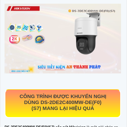
CÔNG TRÌNH ĐƯỢC KHUYẾN NGHỊ
DÙNG
DS-2DE2C400MW-DE(F0)
(S7)
MANG LẠI HIỆU QUẢ