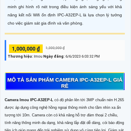
minh ghi hình rõ nét trong điều kiện ánh sáng yếu với khả
năng kết nối Wifi ổn định IPC-A32EP-L là lựa chọn lý tưởng
cho việc giám sát gia đình và văn phòng.
1,000,000 ₫
1,300,000 ₫
Thương hiệu:
Imou
Ngày đăng:
6/6/2023 6:03:32 PM
MÔ TẢ SẢN PHẨM CAMERA IPC-A32EP-L GIÁ
RẺ
Camera Imou IPC-A32EP-L
có độ phân lên tới 3MP chuẩn nén H.265
được áp dụng công nghệ hồng ngoại thông minh cho tầm nhìn xa ấn
tượng tới 10m. Camera còn có khả năng hỗ trợ đàm thoại 2 chiều,
tính năng thông minh đa dạng, khả năng lắp đặt dễ dàng, còi báo động
tiện ích giúp mang đến trải nghiệm sử dụng vô cùng tiện lợi. Giám sát