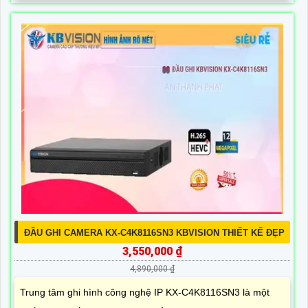
ĐẦU GHI CAMERA KX-C4K8116SN3 KBVISION THIẾT KẾ ĐẸP
3,550,000 ₫
4,890,000 ₫
Trung tâm ghi hình công nghệ IP KX-C4K8116SN3 là một