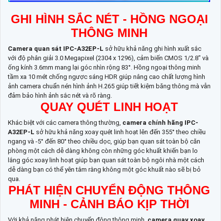
GHI HÌNH SẮC NÉT - HỒNG NGOẠI
THÔNG MINH
Camera quan sát IPC-A32EP-L
sở hữu khả năng ghi hình xuất sắc
với độ phân giải 3.0 Megapixel (2304 x 1296), cảm biến CMOS 1/2.8" và
ống kính 3.6mm mang lại góc nhìn rộng 83°. Hồng ngoại thông minh
tầm xa 10 mét chống ngược sáng HDR giúp nâng cao chất lượng hình
ảnh camera chuẩn nén hình ảnh H.265 giúp tiết kiệm băng thông mà vẫn
đảm bảo hình ảnh sắc nét và rõ ràng.
QUAY QUÉT LINH HOẠT
Khác biệt với các camera thông thường,
camera chính hãng IPC-
A32EP-L
sở hữu khả năng xoay quét linh hoạt lên đến 355° theo chiều
ngang và -5° đến 80° theo chiều dọc, giúp bạn quan sát toàn bộ căn
phòng một cách dễ dàng không còn những góc khuất khiến bạn lo
lắng góc xoay linh hoạt giúp bạn quan sát toàn bộ ngôi nhà một cách
dễ dàng bạn có thể yên tâm rằng không một góc khuất nào sẽ bị bỏ
qua.
PHÁT HIỆN CHUYỂN ĐỘNG THÔNG
MINH - CẢNH BÁO KỊP THỜI
Với khả năng phát hiện chuyển động thông minh,
camera quay xoay