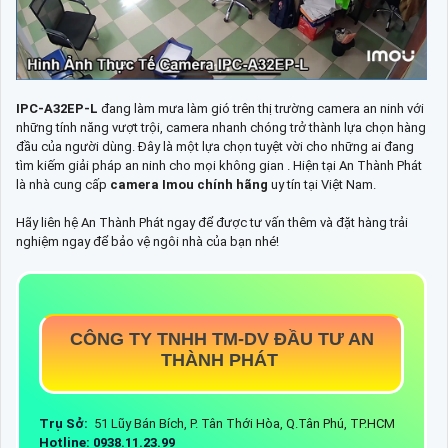
IPC-A32EP-L
đang làm mưa làm gió trên thị trường camera an ninh với
những tính năng vượt trội, camera nhanh chóng trở thành lựa chọn hàng
đầu của người dùng. Đây là một lựa chọn tuyệt vời cho những ai đang
tìm kiếm giải pháp an ninh cho mọi không gian . Hiện tại An Thành Phát
là nhà cung cấp
camera Imou chính hãng
uy tín tại Việt Nam.
Hãy liên hệ An Thành Phát ngay để được tư vấn thêm và đặt hàng trải
nghiệm ngay để bảo vệ ngôi nhà của bạn nhé!
CÔNG TY TNHH TM-DV ĐẦU TƯ AN
THÀNH PHÁT
Trụ Sở:
51 Lũy Bán Bích, P. Tân Thới Hòa, Q.Tân Phú, TP.HCM
Hotline: 0938.11.23.99