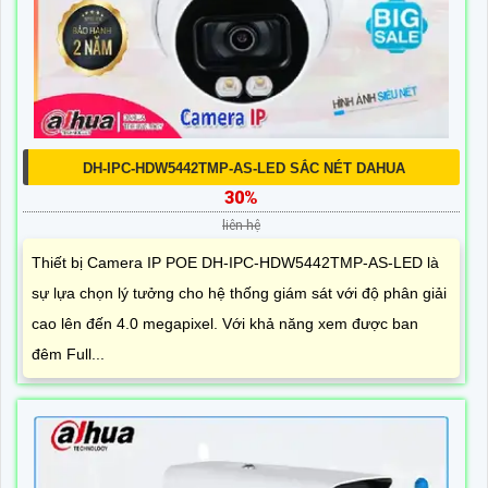
DH-IPC-HDW5442TMP-AS-LED SẮC NÉT DAHUA
30%
liên hệ
Thiết bị Camera IP POE DH-IPC-HDW5442TMP-AS-LED là
sự lựa chọn lý tưởng cho hệ thống giám sát với độ phân giải
cao lên đến 4.0 megapixel. Với khả năng xem được ban
đêm Full...