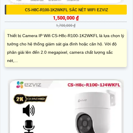
CS-H8C-R100-1K2WKFL SẮC NÉT WIFI EZVIZ
1,500,000 ₫
1,700,000 ₫
Thiết bị Camera IP Wifi CS-H8c-R100-1K2WKFL là lựa chọn lý
tưởng cho hệ thống giám sát gia đình hoặc căn hộ. Với độ
phân giải lên đến 2.0 megapixel, camera chất lượng sắc
nét,...