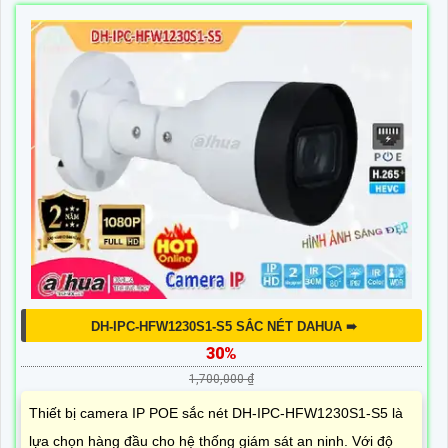
DH-IPC-HFW1230S1-S5 SẮC NÉT DAHUA ➠
30%
1,700,000 ₫
Thiết bị camera IP POE sắc nét DH-IPC-HFW1230S1-S5 là
lựa chọn hàng đầu cho hệ thống giám sát an ninh. Với độ