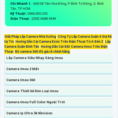
Chi Nhánh 1:
445/38 Tân Hòa Đông, P. Bình Trị Đông, Q. Bình
Tân, TP. HCM
Kỹ Thuật:
0906.855.330
Điện Thoại:
(028) 6688.4949
Giải Pháp Lắp Camera Nhà Xưởng
Công Ty Lắp Camera Quận 4 Giá Rẻ
Uy Tín
Hướng Dẫn Cài Camera Ezviz Trên Điện Thoại Từ A Đến Z
Lăp
Camera Quận Bình Tân
Hướng Dẫn Cài Đặt Camera Imou Trên Điện
Thoại
Bộ camera 360 độ giá rẻ chính hãng
Lắp Camera Siêu Nhạy Sáng Imou
Camera Imou 2 Mắt
Camera Imou 360
Camera Thiết kế Kim Loại Imou
Camera Imou Full Color Ngoài Trời
Camera Ip Ultra 3k Kbvision