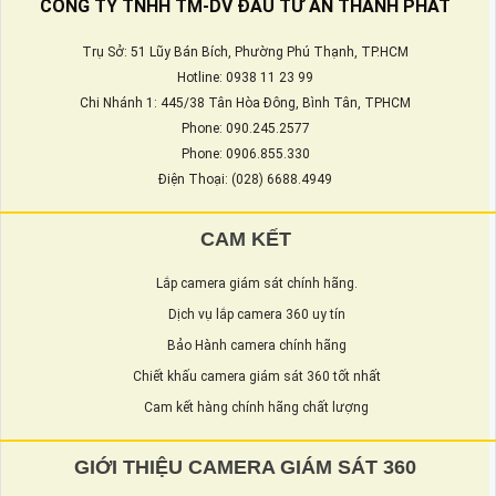
CÔNG TY TNHH TM-DV ĐẦU TƯ AN THÀNH PHÁT
Trụ Sở: 51 Lũy Bán Bích, Phường Phú Thạnh, TP.HCM
Hotline: 0938 11 23 99
Chi Nhánh 1: 445/38 Tân Hòa Đông, Bình Tân, TPHCM
Phone: 090.245.2577
Phone: 0906.855.330
Điện Thoại: (028) 6688.4949
CAM KẾT
Lắp camera giám sát chính hãng.
Dịch vụ lắp camera 360 uy tín
Bảo Hành camera chính hãng
Chiết khấu camera giám sát 360 tốt nhất
Cam kết hàng chính hãng chất lượng
GIỚI THIỆU CAMERA GIÁM SÁT 360