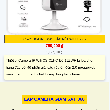
CS-C1HC-E0-1E2WF SẮC NÉT WIFI EZVIZ
750,000 ₫
1,077,000 ₫
Thiết bị Camera IP Wifi CS-C1HC-E0-1E2WF là lựa chọn
hàng đầu với độ phân giải sắc nét lên đến 2.0 megapixel,
mang đến hình ảnh chất lượng đúng tiêu chuẩn
LẮP CAMERA GIÁM SÁT 360