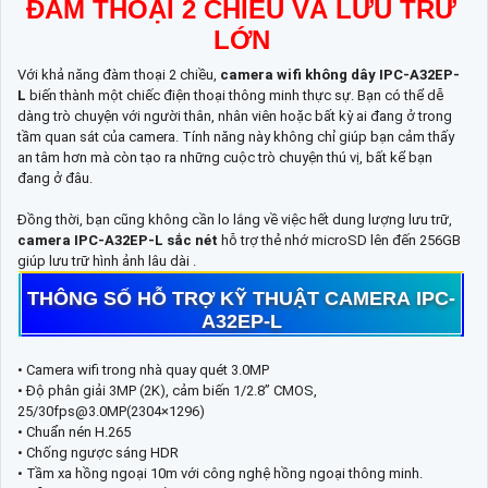
ĐÀM THOẠI 2 CHIỀU VÀ LƯU TRỮ
LỚN
Với khả năng đàm thoại 2 chiều,
camera wifi không dây IPC-A32EP-
L
biến thành một chiếc điện thoại thông minh thực sự. Bạn có thể dễ
dàng trò chuyện với người thân, nhân viên hoặc bất kỳ ai đang ở trong
tầm quan sát của camera. Tính năng này không chỉ giúp bạn cảm thấy
an tâm hơn mà còn tạo ra những cuộc trò chuyện thú vị, bất kể bạn
đang ở đâu.
Đồng thời, bạn cũng không cần lo lắng về việc hết dung lượng lưu trữ,
camera IPC-A32EP-L sắc nét
hỗ trợ thẻ nhớ microSD lên đến 256GB
giúp lưu trữ hình ảnh lâu dài .
THÔNG SỐ HỖ TRỢ KỸ THUẬT CAMERA IPC-
A32EP-L
• Camera wifi trong nhà quay quét 3.0MP
• Độ phân giải 3MP (2K), cảm biến 1/2.8” CMOS,
25/30fps@3.0MP(2304×1296)
• Chuẩn nén H.265
• Chống ngược sáng HDR
• Tầm xa hồng ngoại 10m với công nghệ hồng ngoại thông minh.