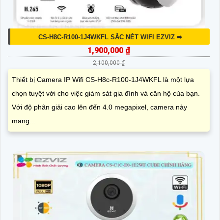
CS-H8C-R100-1J4WKFL SẮC NÉT WIFI EZVIZ ➠
1,900,000 ₫
2,100,000 ₫
Thiết bị Camera IP Wifi CS-H8c-R100-1J4WKFL là một lựa
chọn tuyệt vời cho việc giám sát gia đình và căn hộ của bạn.
Với độ phân giải cao lên đến 4.0 megapixel, camera này
mang...