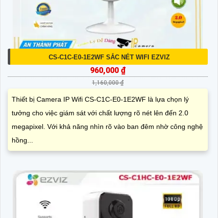
CS-C1C-E0-1E2WF SẮC NÉT WIFI EZVIZ
960,000 ₫
1,160,000 ₫
Thiết bị Camera IP Wifi CS-C1C-E0-1E2WF là lựa chọn lý
tưởng cho việc giám sát với chất lượng rõ nét lên đến 2.0
megapixel. Với khả năng nhìn rõ vào ban đêm nhờ công nghệ
hồng...