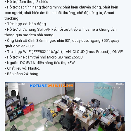
• Hỗ trợ đàm thoại 2 chiều
• Hỗ trợ các tính năng thông minh: phát hiện chuyển động, phát hiện
con người, phát hiện âm thanh bất thường, chế độ riêng tư, Smart
tracking.
• Tích hợp còi báo động.
• Hỗ trợ chức năng Soft-AP, kết nối trực tiếp wifi camera không cần
thông qua modem nhà mạng.
• Ống kính cố đinh 3.6mm, góc nhìn 83°, quay quét ngang 355°, quay
quét dọc -5° - 80°.
• Tích hợp Wi-Fi(IEEE802.11b/g/n), LAN, CLOUD (Imou Protect) , ONVIF
• Hỗ trợ khe cắm thẻ nhớ Micro SD max 256GB
• Nguồn: DC 5V1A, điện năng tiêu thụ <5W
• Chất liệu vỏ: Plastic.
• Bảo hành 24 tháng