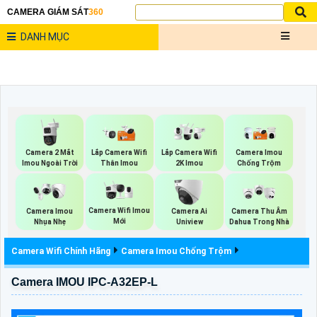
CAMERA GIÁM SÁT
360
DANH MỤC
Camera 2 Mắt
Lắp Camera Wifi
Lắp Camera Wifi
Camera Imou
Imou Ngoài Trời
Thân Imou
2K Imou
Chống Trộm
Camera Wifi Imou
Camera Imou
Camera Ai
Camera Thu Âm
Mới
Nhụa Nhẹ
Uniview
Dahua Trong Nhà
Camera Wifi Chính Hãng
Camera Imou Chống Trộm
Camera IMOU IPC-A32EP-L