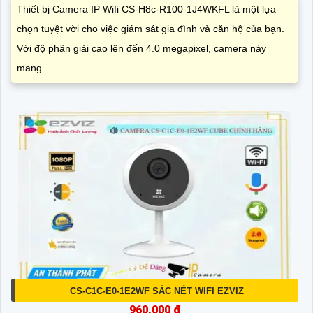
Thiết bị Camera IP Wifi CS-H8c-R100-1J4WKFL là một lựa
chọn tuyệt vời cho việc giám sát gia đình và căn hộ của bạn.
Với độ phân giải cao lên đến 4.0 megapixel, camera này
mang...
CS-C1C-E0-1E2WF SẮC NÉT WIFI EZVIZ
960,000 ₫