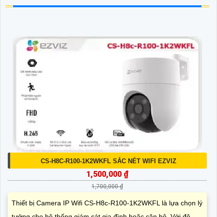
CS-H8C-R100-1K2WKFL SẮC NÉT WIFI EZVIZ
1,500,000 ₫
1,700,000 ₫
Thiết bị Camera IP Wifi CS-H8c-R100-1K2WKFL là lựa chọn lý
tưởng cho hệ thống giám sát gia đình hoặc căn hộ. Với độ