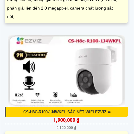
phân giải lên đến 2.0 megapixel, camera chất lượng sắc
nét,...
CS-H8C-R100-1J4WKFL SẮC NÉT WIFI EZVIZ ➠
1,900,000 ₫
2,100,000 ₫