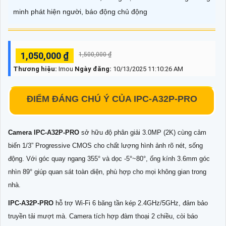
minh phát hiện người, báo động chủ động
1,050,000 ₫
1,500,000 ₫
Thương hiệu:
Imou
Ngày đăng:
10/13/2025 11:10:26 AM
ĐIỂM ĐÁNG CHÚ Ý CỦA IPC-A32P-PRO
Camera
IPC-A32P-PRO
sở hữu độ phân giải 3.0MP (2K) cùng cảm
biến 1/3” Progressive CMOS cho chất lượng hình ảnh rõ nét, sống
động. Với góc quay ngang 355° và dọc -5°~80°, ống kính 3.6mm góc
nhìn 89° giúp quan sát toàn diện, phù hợp cho mọi không gian trong
nhà.
IPC-A32P-PRO
hỗ trợ Wi-Fi 6 băng tần kép 2.4GHz/5GHz, đảm bảo
truyền tải mượt mà. Camera tích hợp đàm thoại 2 chiều, còi báo