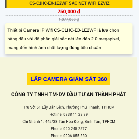
CS-C1HC-E0-1E2WF SẮC NÉT WIFI EZVIZ
750,000 ₫
1,077,000 ₫
Thiết bị Camera IP Wifi CS-C1HC-E0-1E2WF là lựa chọn
hàng đầu với độ phân giải sắc nét lên đến 2.0 megapixel,
mang đến hình ảnh chất lượng đúng tiêu chuẩn
LẮP CAMERA GIÁM SÁT 360
CÔNG TY TNHH TM-DV ĐẦU TƯ AN THÀNH PHÁT
Trụ Sở: 51 Lũy Bán Bích, Phường Phú Thạnh, TP.HCM
Hotline: 0938 11 23 99
Chi Nhánh 1: 445/38 Tân Hòa Đông, Bình Tân, TPHCM
Phone: 090.245.2577
Phone: 0906.855.330