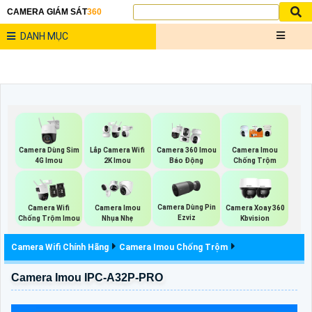
CAMERA GIÁM SÁT
360
DANH MỤC
Camera Dùng Sim
Lắp Camera Wifi
Camera 360 Imou
Camera Imou
4G Imou
2K Imou
Báo Động
Chống Trộm
Camera Dùng Pin
Camera Wifi
Camera Imou
Camera Xoay 360
Ezviz
Chống Trộm Imou
Nhụa Nhẹ
Kbvision
Camera Wifi Chính Hãng
Camera Imou Chống Trộm
Camera Imou IPC-A32P-PRO