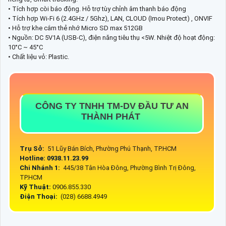
• Tích hợp còi báo động. Hỗ trợ tùy chỉnh âm thanh báo động
• Tích hợp Wi-Fi 6 (2.4GHz / 5Ghz), LAN, CLOUD (Imou Protect) , ONVIF
• Hỗ trợ khe cắm thẻ nhớ Micro SD max 512GB
• Nguồn: DC 5V1A (USB-C), điện năng tiêu thụ <5W. Nhiệt độ hoạt động:
10°C ~ 45°C
• Chất liệu vỏ: Plastic.
CÔNG TY TNHH TM-DV ĐẦU TƯ AN
THÀNH PHÁT
Trụ Sở:
51 Lũy Bán Bích, Phường Phú Thạnh, TP.HCM
Hotline: 0938.11.23.99
Chi Nhánh 1:
445/38 Tân Hòa Đông, Phường Bình Trị Đông,
TP.HCM
Kỹ Thuật:
0906.855.330
Điện Thoại:
(028) 6688.4949