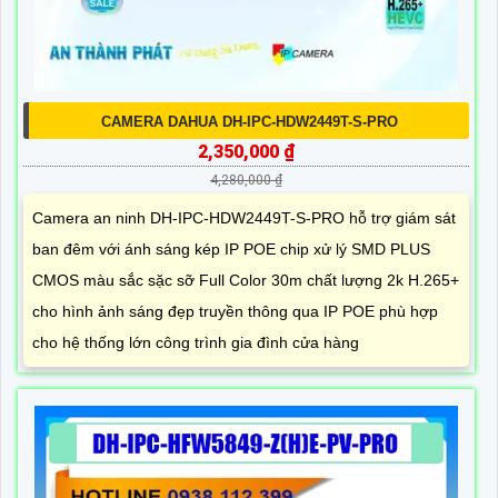
CAMERA DAHUA DH-IPC-HDW2449T-S-PRO
2,350,000 ₫
4,280,000 ₫
Camera an ninh DH-IPC-HDW2449T-S-PRO hỗ trợ giám sát
ban đêm với ánh sáng kép IP POE chip xử lý SMD PLUS
CMOS màu sắc sặc sỡ Full Color 30m chất lượng 2k H.265+
cho hình ảnh sáng đẹp truyền thông qua IP POE phù hợp
cho hệ thống lớn công trình gia đình cửa hàng