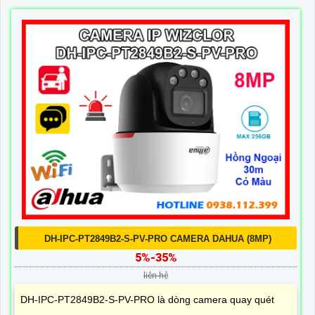
DH-IPC-PT2849B2-S-PV-PRO CAMERA DAHUA (8MP)
5%-35%
liên hệ
DH-IPC-PT2849B2-S-PV-PRO là dòng camera quay quét