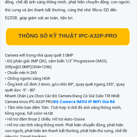
động, chế độ ánh sáng thông minh, phát hiện chuyển động, con người,
thú cưng và âm thanh bất thường, cùng thẻ nhớ Micro SD đến
512GB, giúp giám sát an toàn, tiện lợi.
THÔNG SỐ KỸ THUẬT IPC-A32P-PRO
Camera wifi trong nhà quay quét 3.0MP
• Độ phân giải 3MP (2K), cảm biến 1/3” Progressive CMOS,
20fps@3.0MP(2304×1296)
• Chuẩn nén H.265
• Chống ngược sáng HDR
• Ống kính cố đinh 3.6mm, góc nhìn 89°, quay quét ngang 355°, quay
quét dọc -5° - 80°.
Nhanh Chân Lựa Chọn Các Bộ Camera Đang Có Giá Sale Tốt Nhất:
Camera Imou IPC-A32P-PRO
Bộ Camera IMOU IP WiFi Giá Rẻ
• Tầm nhìn ban đêm 10m. Tích hợp 4 chế độ ánh sáng thông minh,
hồng ngoại, full color và tắt.
• Hỗ trợ đàm thoại 2 chiều. Hỗ trợ Auto-Cruise
• Hỗ trợ các tính năng thông minh: Phát hiện chuyển động, phát hiện
con người, phát hiện âm thanh bất thường, phát hiện thú cưng, chế độ
riêng tư, Smart tracking.