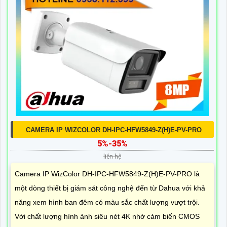
CAMERA IP WIZCOLOR DH-IPC-HFW5849-Z(H)E-PV-PRO
5%-35%
liên hệ
Camera IP WizColor DH-IPC-HFW5849-Z(H)E-PV-PRO là
một dòng thiết bị giám sát công nghệ đến từ Dahua với khả
năng xem hình ban đêm có màu sắc chất lượng vượt trội.
Với chất lượng hình ảnh siêu nét 4K nhờ cảm biến CMOS