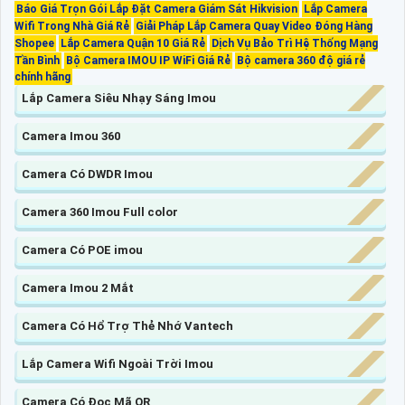
Báo Giá Trọn Gói Lắp Đặt Camera Giám Sát Hikvision
Lắp Camera
Wifi Trong Nhà Giá Rẻ
Giải Pháp Lắp Camera Quay Video Đóng Hàng
Shopee
Lắp Camera Quận 10 Giá Rẻ
Dịch Vụ Bảo Trì Hệ Thống Mạng
Tần Bình
Bộ Camera IMOU IP WiFi Giá Rẻ
Bộ camera 360 độ giá rẻ
chính hãng
Lắp Camera Siêu Nhạy Sáng Imou
Camera Imou 360
Camera Có DWDR Imou
Camera 360 Imou Full color
Camera Có POE imou
Camera Imou 2 Mắt
Camera Có Hổ Trợ Thẻ Nhớ Vantech
Lắp Camera Wifi Ngoài Trời Imou
Camera Có Đọc Mã QR