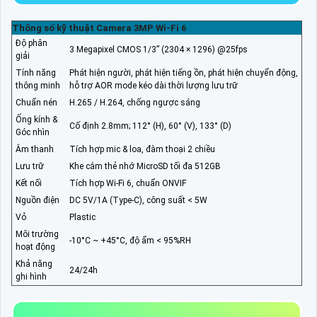
Thông số kỹ thuật Camera 3MP Wi-Fi 6
Độ phân
3 Megapixel CMOS 1/3” (2304 × 1296) @25fps
giải
Tính năng
Phát hiện người, phát hiện tiếng ồn, phát hiện chuyển động,
thông minh
hỗ trợ AOR mode kéo dài thời lượng lưu trữ
Chuẩn nén
H.265 / H.264, chống ngược sáng
Ống kính &
Cố định 2.8mm; 112° (H), 60° (V), 133° (D)
Góc nhìn
Âm thanh
Tích hợp mic & loa, đàm thoại 2 chiều
Lưu trữ
Khe cắm thẻ nhớ MicroSD tối đa 512GB
Kết nối
Tích hợp Wi-Fi 6, chuẩn ONVIF
Nguồn điện
DC 5V/1A (Type-C), công suất < 5W
Vỏ
Plastic
Môi trường
-10°C ~ +45°C, độ ẩm < 95%RH
hoạt động
Khả năng
24/24h
ghi hình