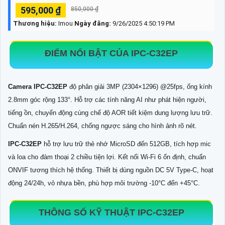
595,000 ₫
850,000 ₫
Thương hiệu:
Imou
Ngày đăng:
9/26/2025 4:50:19 PM
ĐIỂM NỔI BẬT CỦA IPC-C32EP
Camera IPC-C32EP
độ phân giải 3MP (2304×1296) @25fps, ống kính
2.8mm góc rộng 133°. Hỗ trợ các tính năng AI như phát hiện người,
tiếng ồn, chuyển động cùng chế độ AOR tiết kiệm dung lượng lưu trữ.
Chuẩn nén H.265/H.264, chống ngược sáng cho hình ảnh rõ nét.
IPC-C32EP
hỗ trợ lưu trữ thẻ nhớ MicroSD đến 512GB, tích hợp mic
và loa cho đàm thoại 2 chiều tiện lợi. Kết nối Wi-Fi 6 ổn định, chuẩn
ONVIF tương thích hệ thống. Thiết bị dùng nguồn DC 5V Type-C, hoạt
động 24/24h, vỏ nhựa bền, phù hợp môi trường -10°C đến +45°C.
THÔNG SỐ KỸ THUẬT IPC-C32EP