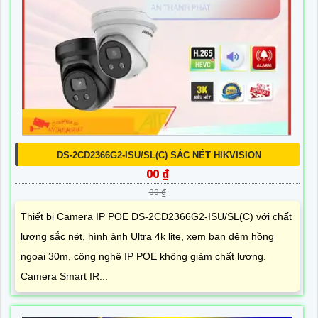
DS-2CD2366G2-ISU/SL(C) SẮC NÉT HIKVISION
00 ₫
00 ₫
Thiết bị Camera IP POE DS-2CD2366G2-ISU/SL(C) với chất
lượng sắc nét, hình ảnh Ultra 4k lite, xem ban đêm hồng
ngoại 30m, công nghệ IP POE không giảm chất lượng.
Camera Smart IR...