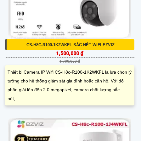
CS-H8C-R100-1K2WKFL SẮC NÉT WIFI EZVIZ
1,500,000 ₫
1,700,000 ₫
Thiết bị Camera IP Wifi CS-H8c-R100-1K2WKFL là lựa chọn lý
tưởng cho hệ thống giám sát gia đình hoặc căn hộ. Với độ
phân giải lên đến 2.0 megapixel, camera chất lượng sắc
nét,...