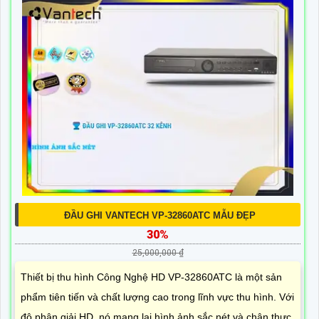
ĐẦU GHI VANTECH VP-32860ATC MẪU ĐẸP
30%
25,000,000 ₫
Thiết bị thu hình Công Nghệ HD VP-32860ATC là một sản
phẩm tiên tiến và chất lượng cao trong lĩnh vực thu hình. Với
độ phân giải HD, nó mang lại hình ảnh sắc nét và chân thực