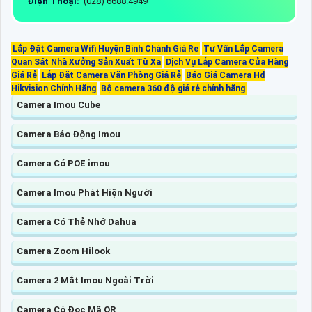
Điện Thoại:
(028) 6688.4949
Lắp Đặt Camera Wifi Huyện Bình Chánh Giá Re
Tư Vấn Lắp Camera
Quan Sát Nhà Xưởng Sản Xuất Từ Xa
Dịch Vụ Lắp Camera Cửa Hàng
Giá Rẻ
Lắp Đặt Camera Văn Phòng Giá Rẻ
Báo Giá Camera Hd
Hikvision Chính Hãng
Bộ camera 360 độ giá rẻ chính hãng
Camera Imou Cube
Camera Báo Động Imou
Camera Có POE imou
Camera Imou Phát Hiện Người
Camera Có Thẻ Nhớ Dahua
Camera Zoom Hilook
Camera 2 Mắt Imou Ngoài Trời
Camera Có Đọc Mã QR