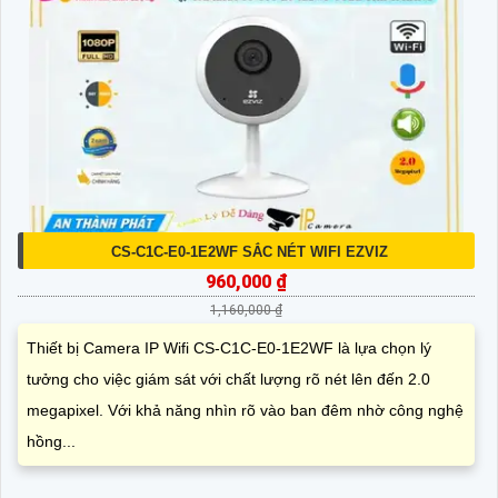
CS-C1C-E0-1E2WF SẮC NÉT WIFI EZVIZ
960,000 ₫
1,160,000 ₫
Thiết bị Camera IP Wifi CS-C1C-E0-1E2WF là lựa chọn lý
tưởng cho việc giám sát với chất lượng rõ nét lên đến 2.0
megapixel. Với khả năng nhìn rõ vào ban đêm nhờ công nghệ
hồng...