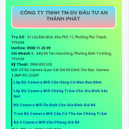
CÔNG TY TNHH TM-DV ĐẦU TƯ AN
THÀNH PHÁT
Trụ Sở:
51 Lũy Bán Bích, Khu Phố 11, Phường Phú Thạnh,
TP.HCM
Hotline: 0938.11.23.99
Chi Nhánh 1:
445/38 Tân Hòa Đông, Phường Bình Trị Đông,
TP.HCM
Kỹ Thuật:
0906.855.330
Một Số Bộ Camera Quan Sát Giá Rẻ Dành Cho Bạn: Camera
3.0MP IPC-C32EP
Lắp Bộ Camera Wifi Cửa Hàng Có Màu Ban Đêm
Lắp Bộ Camera Wifi Chống Trộm Cho Gia Đình Sắc
Nét
Bộ Camera Wifi Ổn Định Cho Gia Đình Giá Rẻ
Trọn Bộ Camera Wifi Cửa Có Thu âm Chống Trộm
Bộ 4 Camera Wifi Văn Phòng Giá Rẻ