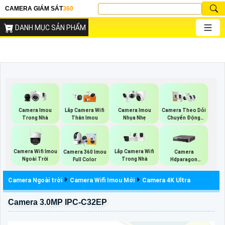
CAMERA GIÁM SÁT
360
DANH MỤC SẢN PHẨM
Camera Imou
Lắp Camera Wifi
Camera Imou
Camera Theo Dỏi
Trong Nhà
Thân Imou
Nhụa Nhẹ
Chuyển Động
Imou
Camera Wifi Imou
Lắp Camera Wifi
Camera 360 Imou
Camera
Ngoài Trời
Trong Nhà
Full Color
Hdparagon
Starlight
Camera Ngoài trời
Camera Wifi Imou Mới
Camera 4K Ultra
Camera 3.0MP IPC-C32EP