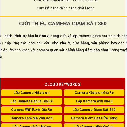
Chiết khấu camera giám sát 360 tốt nhất
Cam kết hàng chính hãng chất lượng
GIỚI THIỆU CAMERA GIÁM SÁT 360
 Thành Phát tự hào là đơn vị cung cấp và lắp camera giám sát an ninh hà
u đáp ứng tốt các nhu cầu cho nhà ở, cửa hàng, văn phòng hay các 
hiệp lớn nhỏ khác với camera quan sát chính hãng đảm bảo chất lượng tuy
i.
CLOUD KEYWORDS:
Lắp Camera Hikvision
Camera Kbvision Giá Rẻ
Lắp Camera Dahua Giá Rẻ
Lắp Camera Wifi Imou
Camera Wifi Ezviz Giá Rẻ
Lắp Camera Giám Sát 360
Camera Xem Mã Vận Đơn
Camera Giám Sát Cửa Hàng
Lắp Camera Văn Phòng
Lắp Camera Nhà Xưởng