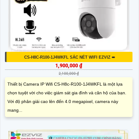
CS-H8C-R100-1J4WKFL SẮC NÉT WIFI EZVIZ ➠
1,900,000 ₫
2,100,000 ₫
Thiết bị Camera IP Wifi CS-H8c-R100-1J4WKFL là một lựa
chọn tuyệt vời cho việc giám sát gia đình và căn hộ của bạn.
Với độ phân giải cao lên đến 4.0 megapixel, camera này
mang...