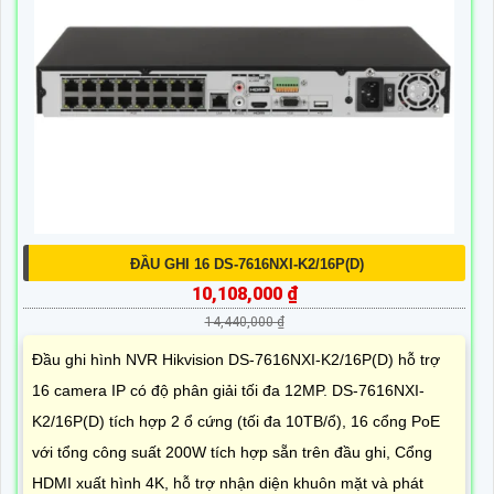
ĐẦU GHI 16 DS-7616NXI-K2/16P(D)
10,108,000 ₫
14,440,000 ₫
Đầu ghi hình NVR Hikvision DS-7616NXI-K2/16P(D) hỗ trợ
16 camera IP có độ phân giải tối đa 12MP. DS-7616NXI-
K2/16P(D) tích hợp 2 ổ cứng (tối đa 10TB/ổ), 16 cổng PoE
với tổng công suất 200W tích hợp sẵn trên đầu ghi, Cổng
HDMI xuất hình 4K, hỗ trợ nhận diện khuôn mặt và phát