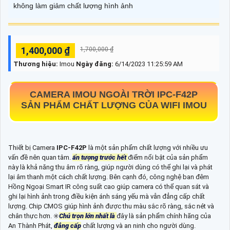
không làm giảm chất lượng hình ảnh
1,400,000 ₫
1,700,000 ₫
Thương hiệu:
Imou
Ngày đăng:
6/14/2023 11:25:59 AM
CAMERA IMOU NGOÀI TRỜI
IPC-F42P
SẢN PHẨM CHẤT LƯỢNG CỦA WIFI IMOU
Thiết bị Camera
IPC-F42P
là một sản phẩm chất lượng với nhiều ưu
vấn đề nên quan tâm.
ấn tượng trước hết
điểm nổi bật của sản phẩm
này là khả năng thu âm rõ ràng, giúp người dùng có thể ghi lại và phát
lại âm thanh một cách chất lượng. Bên cạnh đó, công nghệ ban đêm
Hồng Ngoại Smart IR công suất cao giúp camera có thể quan sát và
ghi lại hình ảnh trong điều kiện ánh sáng yếu mà vẫn đẳng cấp chất
lượng. Chip CMOS giúp hình ảnh được thu màu sắc rõ ràng, sắc nét và
chân thực hơn. ✳️
Chú trọn lớn nhất là
đây là sản phẩm chính hãng của
An Thành Phát,
đẳng cấp
chất lượng và an ninh cho người dùng.