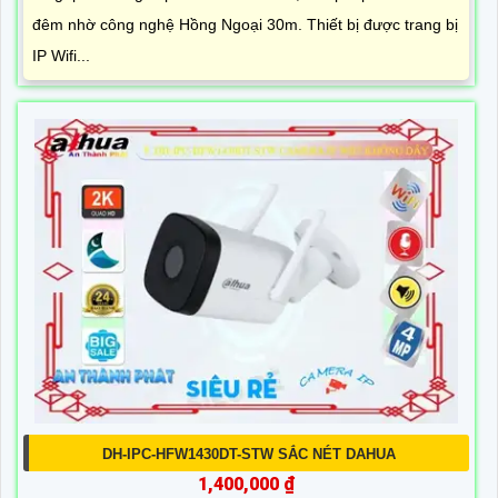
đêm nhờ công nghệ Hồng Ngoại 30m. Thiết bị được trang bị
IP Wifi...
DH-IPC-HFW1430DT-STW SẮC NÉT DAHUA
1,400,000 ₫