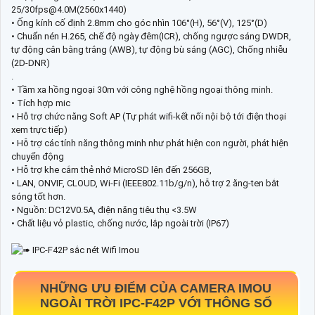
25/30fps@4.0M(2560x1440)
• Ống kính cố định 2.8mm cho góc nhìn 106°(H), 56°(V), 125°(D)
• Chuẩn nén H.265, chế độ ngày đêm(ICR), chống ngược sáng DWDR,
tự động cân bằng trắng (AWB), tự động bù sáng (AGC), Chống nhiễu
(2D-DNR)
.
• Tầm xa hồng ngoại 30m với công nghệ hồng ngoại thông minh.
• Tích hợp mic
• Hỗ trợ chức năng Soft AP (Tự phát wifi-kết nối nội bộ tới điện thoại
xem trực tiếp)
• Hỗ trợ các tính năng thông minh như phát hiện con người, phát hiện
chuyển động
• Hỗ trợ khe cắm thẻ nhớ MicroSD lên đến 256GB,
• LAN, ONVIF, CLOUD, Wi-Fi (IEEE802.11b/g/n), hỗ trợ 2 ăng-ten bắt
sóng tốt hơn.
• Nguồn: DC12V0.5A, điện năng tiêu thụ <3.5W
• Chất liệu vỏ plastic, chống nước, lắp ngoài trời (IP67)
NHỮNG ƯU ĐIỂM CỦA CAMERA IMOU
NGOÀI TRỜI
IPC-F42P
VỚI THÔNG SỐ