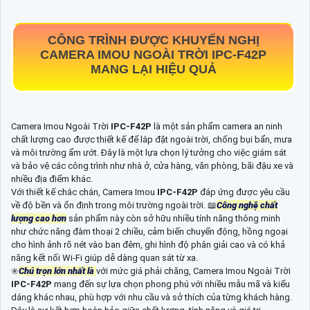
CÔNG TRÌNH ĐƯỢC KHUYẾN NGHỊ
CAMERA IMOU NGOÀI TRỜI
IPC-F42P
MANG LẠI HIỆU QUẢ
Camera Imou Ngoài Trời
IPC-F42P
là một sản phẩm camera an ninh
chất lượng cao được thiết kế để lắp đặt ngoài trời, chống bụi bẩn, mưa
và môi trường ẩm ướt. Đây là một lựa chọn lý tưởng cho việc giám sát
và bảo vệ các công trình như nhà ở, cửa hàng, văn phòng, bãi đậu xe và
nhiều địa điểm khác.
Với thiết kế chắc chắn, Camera Imou
IPC-F42P
đáp ứng được yêu cầu
về độ bền và ổn định trong môi trường ngoài trời. 📖
Công nghệ chất
lượng cao hơn
sản phẩm này còn sở hữu nhiều tính năng thông minh
như chức năng đàm thoại 2 chiều, cảm biến chuyển động, hồng ngoại
cho hình ảnh rõ nét vào ban đêm, ghi hình độ phân giải cao và có khả
năng kết nối Wi-Fi giúp dễ dàng quan sát từ xa.
✳️
Chú trọn lớn nhất là
với mức giá phải chăng, Camera Imou Ngoài Trời
IPC-F42P
mang đến sự lựa chọn phong phú với nhiều mẫu mã và kiểu
dáng khác nhau, phù hợp với nhu cầu và sở thích của từng khách hàng.