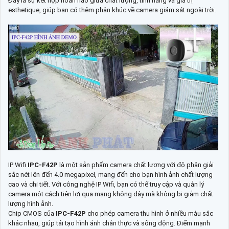
Đây là sự kết hợp hoàn hảo giữa chất lượng, tính năng và giá trị
esthetique, giúp bạn có thêm phân khúc về camera giám sát ngoài trời.
IP Wifi
IPC-F42P
là một sản phẩm camera chất lượng với độ phân giải
sắc nét lên đến 4.0 megapixel, mang đến cho bạn hình ảnh chất lượng
cao và chi tiết. Với công nghệ IP Wifi, bạn có thể truy cập và quản lý
camera một cách tiện lợi qua mạng không dây mà không bị giảm chất
lượng hình ảnh.
Chip CMOS của
IPC-F42P
cho phép camera thu hình ở nhiều màu sắc
khác nhau, giúp tái tạo hình ảnh chân thực và sống động. Điểm mạnh