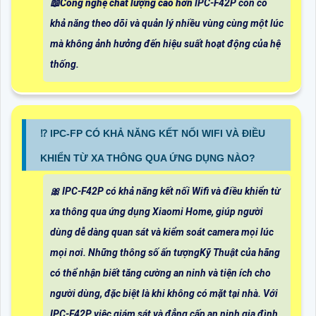
📖
Công nghệ chất lượng cao hơn
IPC-F42P còn có
khả năng theo dõi và quản lý nhiều vùng cùng một lúc
mà không ảnh hưởng đến hiệu suất hoạt động của hệ
thống.
⁉️ IPC-FP CÓ KHẢ NĂNG KẾT NỐI WIFI VÀ ĐIỀU
KHIỂN TỪ XA THÔNG QUA ỨNG DỤNG NÀO?
🎀 IPC-F42P có khả năng kết nối Wifi và điều khiển từ
xa thông qua ứng dụng Xiaomi Home, giúp người
dùng dễ dàng quan sát và kiểm soát camera mọi lúc
mọi nơi. Những thông số ấn tượngKỹ Thuật của hãng
có thể nhận biết tăng cường an ninh và tiện ích cho
người dùng, đặc biệt là khi không có mặt tại nhà. Với
IPC-F42P, việc giám sát và đẳng cấp an ninh gia đình