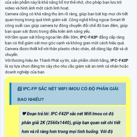
của sản phẩm này là khả năng hổ trợ thẻ nhớ, cho phép bạn lưu trữ
video và hình ảnh một cách linh hoạt.
Camera cũng có khả năng thu âm rõ ràng, giúp bạn bắt kịp mọi chi tiết
quan trọng trong quá trình giám sát. Công nghệ hồng ngoại Smart IR
công suất cao giúp camera tự động chuyển đổi chế độ ban đêm, giúp
bạn quan sát được trong điều kiện ánh sáng yếu.
Với tầm quan sát hồng ngoại lên đến 30m,
IPC-F42P
đẳng cấp rằng
bạn có thể giám sát mọi góc cạnh và không gian một cách hiệu quả.
Camera được thiết kế với thân plastic chắc chắn, dễ dàng lắp đặt và di
chuyển.
Với thương hiệu An Thành Phát uy tín, sản phẩm chính hãng,
IPC-F42P
là sự lựa chọn đáng tin cậy cho nhu cầu giám sát an ninh cá nhân hoặc
doanh nghiệp của bạn.
📨 IPC-FP SẮC NÉT WIFI IMOU CÓ ĐỘ PHÂN GIẢI
BAO NHIÊU?
💖 Đoạn trả lời: IPC-F42P sắc nét Wifi Imou có độ
phân giải 2K (2560x1440), giúp bạn quan sát chi tiết
hơn và rõ ràng hơn trong mọi tình huống. Với độ