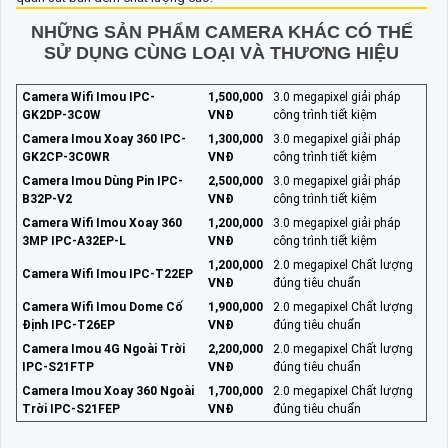
NHỮNG SẢN PHẨM CAMERA KHÁC CÓ THỂ
SỬ DỤNG CÙNG LOẠI VÀ THƯƠNG HIỆU
Camera Wifi Imou IPC-
1,500,000
3.0 megapixel giải pháp
GK2DP-3C0W
VNĐ
công trình tiết kiệm
Camera Imou Xoay 360 IPC-
1,300,000
3.0 megapixel giải pháp
GK2CP-3C0WR
VNĐ
công trình tiết kiệm
Camera Imou Dùng Pin IPC-
2,500,000
3.0 megapixel giải pháp
B32P-V2
VNĐ
công trình tiết kiệm
Camera Wifi Imou Xoay 360
1,200,000
3.0 megapixel giải pháp
3MP IPC-A32EP-L
VNĐ
công trình tiết kiệm
1,200,000
2.0 megapixel Chất lượng
Camera Wifi Imou IPC-T22EP
VNĐ
đúng tiêu chuẩn
Camera Wifi Imou Dome Cố
1,900,000
2.0 megapixel Chất lượng
Định IPC-T26EP
VNĐ
đúng tiêu chuẩn
Camera Imou 4G Ngoài Trời
2,200,000
2.0 megapixel Chất lượng
IPC-S21FTP
VNĐ
đúng tiêu chuẩn
Camera Imou Xoay 360 Ngoài
1,700,000
2.0 megapixel Chất lượng
Trời IPC-S21FEP
VNĐ
đúng tiêu chuẩn