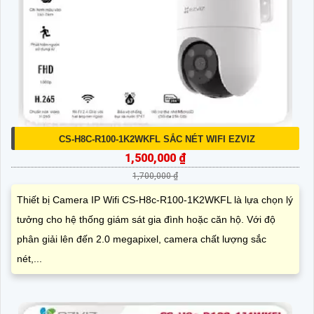
CS-H8C-R100-1K2WKFL SẮC NÉT WIFI EZVIZ
1,500,000 ₫
1,700,000 ₫
Thiết bị Camera IP Wifi CS-H8c-R100-1K2WKFL là lựa chọn lý
tưởng cho hệ thống giám sát gia đình hoặc căn hộ. Với độ
phân giải lên đến 2.0 megapixel, camera chất lượng sắc
nét,...