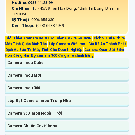
Hotline: 0938.11.23.99
Chi Nhánh 1:
445/38 Tân Hòa Đông,P Bình Trị Đông, Bình Tân,
TP HCM
Kỹ Thuật:
0906.855.330
Điện Thoại:
(028) 6688.4949
Giới Thiệu Camera IMOU Gọi Điện GK2CP-4C0WR
Dịch Vụ Sửa Chữa
Máy Tính Quận Bình Tân
Lắp Camera Wifi Imou Giá Rẻ An Thành Phát
Dịch Vụ Bảo Trì Máy Tính Cho Doanh Nghiệp
Camera Quan Sát Biên
Hòa Đồng Nai
Bộ camera 360 độ giá rẻ chính hãng
Camera Imou Cube
Camera Imou Mới
Camera Imou 360
Lắp Đặt Camera Imou Trong Nhà
Camera 360 Imou Ngoài Trời
Camera Chuẩn Onvif Imou