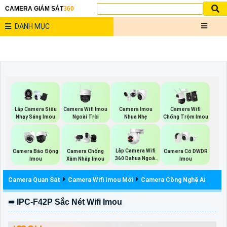
CAMERA GIÁM SÁT
360
DANH MỤC
Camera Wifi Imou
Lắp Camera Siêu
Camera Imou
Camera Wifi
Ngoài Trời
Nhạy Sáng Imou
Nhụa Nhẹ
Chống Trộm Imou
Lắp Camera Wifi
Camera Báo Động
Camera Chống
Camera Có DWDR
360 Dahua Ngoài
Imou
Xâm Nhập Imou
Imou
Trời
Camera Quan Sát
Camera Wifi Imou Mới
Camera Công Nghệ Ai
➠ IPC-F42P Sắc Nét Wifi Imou