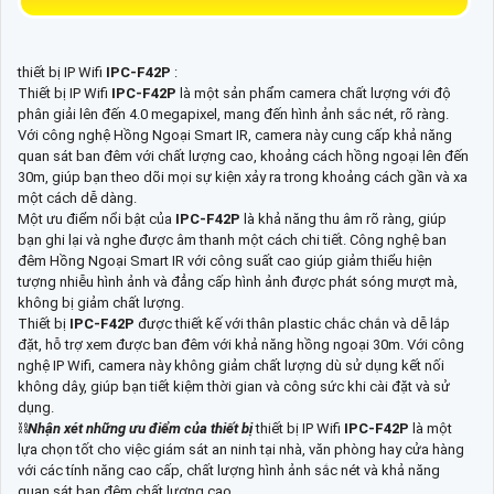
thiết bị IP Wifi
IPC-F42P
:
Thiết bị IP Wifi
IPC-F42P
là một sản phẩm camera chất lượng với độ
phân giải lên đến 4.0 megapixel, mang đến hình ảnh sắc nét, rõ ràng.
Với công nghệ Hồng Ngoại Smart IR, camera này cung cấp khả năng
quan sát ban đêm với chất lượng cao, khoảng cách hồng ngoại lên đến
30m, giúp bạn theo dõi mọi sự kiện xảy ra trong khoảng cách gần và xa
một cách dễ dàng.
Một ưu điểm nổi bật của
IPC-F42P
là khả năng thu âm rõ ràng, giúp
bạn ghi lại và nghe được âm thanh một cách chi tiết. Công nghệ ban
đêm Hồng Ngoại Smart IR với công suất cao giúp giảm thiểu hiện
tượng nhiễu hình ảnh và đẳng cấp hình ảnh được phát sóng mượt mà,
không bị giảm chất lượng.
Thiết bị
IPC-F42P
được thiết kế với thân plastic chắc chắn và dễ lắp
đặt, hỗ trợ xem được ban đêm với khả năng hồng ngoại 30m. Với công
nghệ IP Wifi, camera này không giảm chất lượng dù sử dụng kết nối
không dây, giúp bạn tiết kiệm thời gian và công sức khi cài đặt và sử
dụng.
⛓
Nhận xét những ưu điểm của thiết bị
thiết bị IP Wifi
IPC-F42P
là một
lựa chọn tốt cho việc giám sát an ninh tại nhà, văn phòng hay cửa hàng
với các tính năng cao cấp, chất lượng hình ảnh sắc nét và khả năng
quan sát ban đêm chất lượng cao.