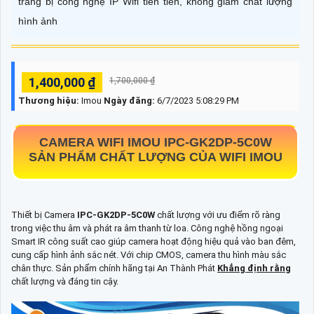
trang bị công nghệ IP Wifi tiên tiến, không giảm chất lượng
hình ảnh
1,400,000 ₫
1,700,000 ₫
Thương hiệu:
Imou
Ngày đăng:
6/7/2023 5:08:29 PM
CAMERA WIFI IMOU
IPC-GK2DP-5C0W
SẢN PHẨM CHẤT LƯỢNG CỦA WIFI IMOU
Thiết bị Camera
IPC-GK2DP-5C0W
chất lượng với ưu điểm rõ ràng
trong việc thu âm và phát ra âm thanh từ loa. Công nghệ hồng ngoại
Smart IR công suất cao giúp camera hoạt động hiệu quả vào ban đêm,
cung cấp hình ảnh sắc nét. Với chip CMOS, camera thu hình màu sắc
chân thực. Sản phẩm chính hãng tại An Thành Phát
Khẳng định rằng
chất lượng và đáng tin cậy.