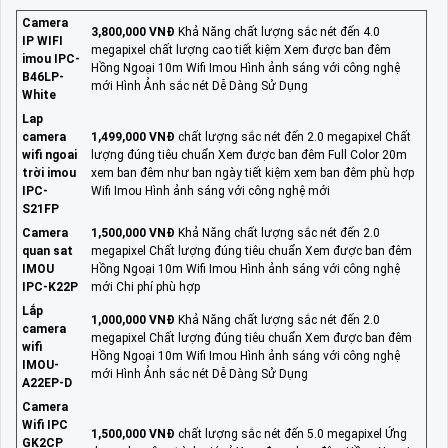
Camera
3,800,000 VNĐ
Khả Năng chất lượng sắc nét đến 4.0
IP WIFI
megapixel chất lượng cao tiết kiệm Xem được ban đêm
imou IPC-
Hồng Ngoại 10m Wifi Imou Hình ảnh sáng với công nghệ
B46LP-
mới Hình Ảnh sắc nét Dễ Dàng Sử Dụng
White
Lap
camera
1,499,000 VNĐ
chất lượng sắc nét đến 2.0 megapixel Chất
wifi ngoai
lượng đúng tiêu chuẩn Xem được ban đêm Full Color 20m
trời imou
xem ban đêm như ban ngày tiết kiệm xem ban đêm phù hợp
IPC-
Wifi Imou Hình ảnh sáng với công nghệ mới
S21FP
Camera
1,500,000 VNĐ
Khả Năng chất lượng sắc nét đến 2.0
quan sat
megapixel Chất lượng đúng tiêu chuẩn Xem được ban đêm
IMOU
Hồng Ngoại 10m Wifi Imou Hình ảnh sáng với công nghệ
IPC-K22P
mới Chi phí phù hợp
Lắp
1,000,000 VNĐ
Khả Năng chất lượng sắc nét đến 2.0
camera
megapixel Chất lượng đúng tiêu chuẩn Xem được ban đêm
wifi
Hồng Ngoại 10m Wifi Imou Hình ảnh sáng với công nghệ
IMOU-
mới Hình Ảnh sắc nét Dễ Dàng Sử Dụng
A22EP-D
Camera
Wifi IPC
1,500,000 VNĐ
chất lượng sắc nét đến 5.0 megapixel Ứng
GK2CP