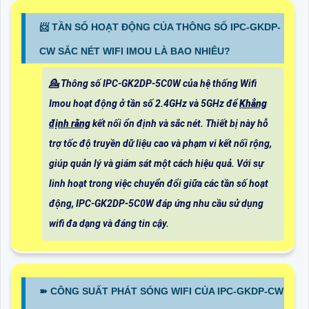
📨 TẦN SỐ HOẠT ĐỘNG CỦA THÔNG SỐ IPC-GKDP-
CW SẮC NÉT WIFI IMOU LÀ BAO NHIÊU?
💁 Thông số IPC-GK2DP-5C0W của hệ thống Wifi
Imou hoạt động ở tần số 2.4GHz và 5GHz để
Khẳng
định rằng
kết nối ổn định và sắc nét. Thiết bị này hỗ
trợ tốc độ truyền dữ liệu cao và phạm vi kết nối rộng,
giúp quản lý và giám sát một cách hiệu quả. Với sự
linh hoạt trong việc chuyển đổi giữa các tần số hoạt
động, IPC-GK2DP-5C0W đáp ứng nhu cầu sử dụng
wifi đa dạng và đáng tin cậy.
➽ CÔNG SUẤT PHÁT SÓNG WIFI CỦA IPC-GKDP-CW