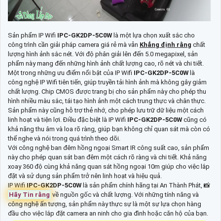
Sản phẩm IP Wifi
IPC-GK2DP-5C0W
là một lựa chọn xuất sắc cho
công trình cần giải pháp camera giá rẻ mà vẫn
Khẳng định rằng
chất
lượng hình ảnh sắc nét. Với độ phân giải lên đến 5.0 megapixel, sản
phẩm này mang đến những hình ảnh chất lượng cao, rõ nét và chi tiết.
Một trong những ưu điểm nổi bật của IP Wifi
IPC-GK2DP-5C0W
là
công nghệ IP Wifi tiên tiến, giúp truyền tải hình ảnh mà không gây giảm
chất lượng. Chip CMOS được trang bị cho sản phẩm này cho phép thu
hình nhiều màu sắc, tái tạo hình ảnh một cách trung thực và chân thực.
Sản phẩm này cũng hỗ trợ thẻ nhớ, cho phép lưu trữ dữ liệu một cách
linh hoạt và tiện lợi. Điều đặc biệt là IP Wifi
IPC-GK2DP-5C0W
cũng có
khả năng thu âm và loa rõ ràng, giúp bạn không chỉ quan sát mà còn có
thể nghe và nói trong quá trình theo dõi.
Với công nghệ ban đêm hồng ngoại Smart IR công suất cao, sản phẩm
này cho phép quan sát ban đêm một cách rõ ràng và chi tiết. Khả năng
xoay 360 độ cùng khả năng quan sát hồng ngoại 10m giúp cho việc lắp
đặt và sử dụng sản phẩm trở nên linh hoạt và hiệu quả.
IP Wifi
IPC-GK2DP-5C0W
là sản phẩm chính hãng tại An Thành Phát, 📸
Hãy Tin rằng
về nguồn gốc và chất lượng. Với những tính năng và
công nghệ ấn tượng, sản phẩm này thực sự là một sự lựa chọn hàng
đầu cho việc lắp đặt camera an ninh cho gia đình hoặc căn hộ của bạn.