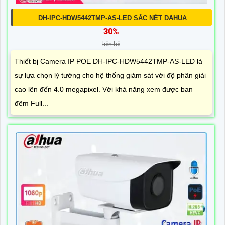
DH-IPC-HDW5442TMP-AS-LED SẮC NÉT DAHUA
30%
liên hệ
Thiết bị Camera IP POE DH-IPC-HDW5442TMP-AS-LED là
sự lựa chọn lý tưởng cho hệ thống giám sát với độ phân giải
cao lên đến 4.0 megapixel. Với khả năng xem được ban
đêm Full...