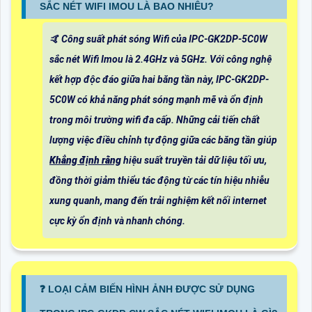
SẮC NÉT WIFI IMOU LÀ BAO NHIÊU?
🤙 Công suất phát sóng Wifi của IPC-GK2DP-5C0W
sắc nét Wifi Imou là 2.4GHz và 5GHz. Với công nghệ
kết hợp độc đáo giữa hai băng tần này, IPC-GK2DP-
5C0W có khả năng phát sóng mạnh mẽ và ổn định
trong môi trường wifi đa cấp. Những cải tiến chất
lượng việc điều chỉnh tự động giữa các băng tần giúp
Khẳng định rằng
hiệu suất truyền tải dữ liệu tối ưu,
đồng thời giảm thiểu tác động từ các tín hiệu nhiễu
xung quanh, mang đến trải nghiệm kết nối internet
cực kỳ ổn định và nhanh chóng.
❓ LOẠI CẢM BIẾN HÌNH ẢNH ĐƯỢC SỬ DỤNG