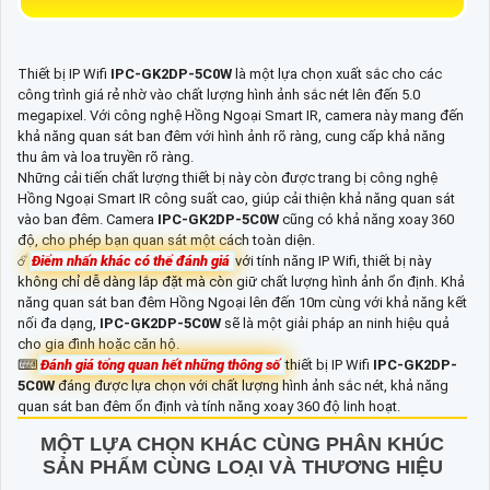
Thiết bị IP Wifi
IPC-GK2DP-5C0W
là một lựa chọn xuất sắc cho các
công trình giá rẻ nhờ vào chất lượng hình ảnh sắc nét lên đến 5.0
megapixel. Với công nghệ Hồng Ngoại Smart IR, camera này mang đến
khả năng quan sát ban đêm với hình ảnh rõ ràng, cung cấp khả năng
thu âm và loa truyền rõ ràng.
Những cải tiến chất lượng thiết bị này còn được trang bị công nghệ
Hồng Ngoại Smart IR công suất cao, giúp cải thiện khả năng quan sát
vào ban đêm. Camera
IPC-GK2DP-5C0W
cũng có khả năng xoay 360
độ, cho phép bạn quan sát một cách toàn diện.
☄️
Điểm nhấn khác có thể đánh giá
với tính năng IP Wifi, thiết bị này
không chỉ dễ dàng lắp đặt mà còn giữ chất lượng hình ảnh ổn định. Khả
năng quan sát ban đêm Hồng Ngoại lên đến 10m cùng với khả năng kết
nối đa dạng,
IPC-GK2DP-5C0W
sẽ là một giải pháp an ninh hiệu quả
cho gia đình hoặc căn hộ.
⌨
Đánh giá tổng quan hết những thông số
thiết bị IP Wifi
IPC-GK2DP-
5C0W
đáng được lựa chọn với chất lượng hình ảnh sắc nét, khả năng
quan sát ban đêm ổn định và tính năng xoay 360 độ linh hoạt.
MỘT LỰA CHỌN KHÁC CÙNG PHÂN KHÚC
SẢN PHẨM CÙNG LOẠI VÀ THƯƠNG HIỆU