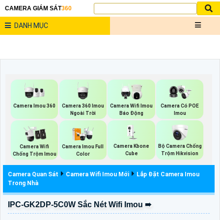
CAMERA GIÁM SÁT
360
DANH MỤC
Camera Imou 360
Camera 360 Imou
Camera Wifi Imou
Camera Có POE
Ngoài Trời
Báo Động
Imou
Camera Kbone
Bộ Camera Chống
Camera Wifi
Camera Imou Full
Cube
Trộm Hikvision
Chống Trộm Imou
Color
Camera Quan Sát
Camera Wifi Imou Mới
Lắp Đặt Camera Imou
Trong Nhà
IPC-GK2DP-5C0W Sắc Nét Wifi Imou ➠