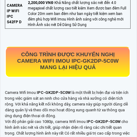
2,200,000 VNĐ
Khả Năng chất lượng sắc nét đến 4.0
CAMERA
megapixel chất lượng cao tiết kiệm Xem được ban đêm Full
IP WIFI
Color 20m xem ban đêm như ban ngày tiết kiệm xem ban
IPC
đêm phù hợp Wifi Imou Hình ảnh sáng với công nghệ mới
S42FP D
Hình Ảnh sắc nét Dễ Dàng Sử Dụng
CÔNG TRÌNH ĐƯỢC KHUYẾN NGHỊ
CAMERA WIFI IMOU
IPC-GK2DP-5C0W
MANG LẠI HIỆU QUẢ
Camera Wifi Imou
IPC-GK2DP-5C0W
là một thiết bị hiện đại và tiện ích
trong việc giám sát an ninh cho cửa hàng và nhà xưởng có diện tích
rộng. Với khả năng kết nối không dây, camera này giúp người dùng dễ
dàng quản lý và theo dõi mọi hoạt động xung quanh từ xa thông qua
ứng dụng điện thoại di động.
Với độ phân giải cao 1080p, camera Wifi Imou
IPC-GK2DP-5C0W
cho
hình ảnh sắc nét và chi tiết, giúp nhận diện rõ ràng các chi tiết quan
trọng. Chất lượng hình ảnh này rất Có rất nhiều giá trị cao cấp trong việc