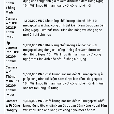
dụng cho công trình giá rẻ Xem được ban đêm Hồng Ngoại
5C0W
10m Wifi Imou Hình ảnh sáng với công nghệ mới
Thông
Minh
Camera
1,100,000 VNĐ
Khả Năng chất lượng sắc nét đến 3.0
Wifi IPC
megapixel giải pháp công trình tiết kiệm Xem được ban đêm
GK2CP
Hồng Ngoại 10m Wifi Imou Hình ảnh sáng với công nghệ
3C0W
mới Chi phí phù hợp
Imou
lắp
1,800,000 VNĐ
Khả Năng chất lượng sắc nét đến 5.0
camera
megapixel Ứng dụng cho công trình giá rẻ Xem được ban
Imou IPC
đêm Hồng Ngoại 10m Wifi Imou Hình ảnh sáng với công
GK2DP
nghệ mới Hình Ảnh sắc nét Dễ Dàng Sử Dụng
5C0WE
Camera
Wifi
1,500,000 VNĐ
chất lượng sắc nét đến 3.0 megapixel giải
Thông
pháp công trình tiết kiệm Xem được ban đêm Hồng Ngoại
Minh IPC
10m Wifi Imou Hình ảnh sáng với công nghệ mới Hình Ảnh
GK2DP
sắc nét Dễ Dàng Sử Dụng
3C0WE
IMOU
Camera
1,800,000 VNĐ
chất lượng sắc nét đến 2.0 megapixel Chất
WiFi Dùng
lượng đúng tiêu chuẩn Xem được ban đêm Hồng Ngoại 30m
Công ty
Wifi Imou Hình ảnh sáng với công nghệ mới sắc nét