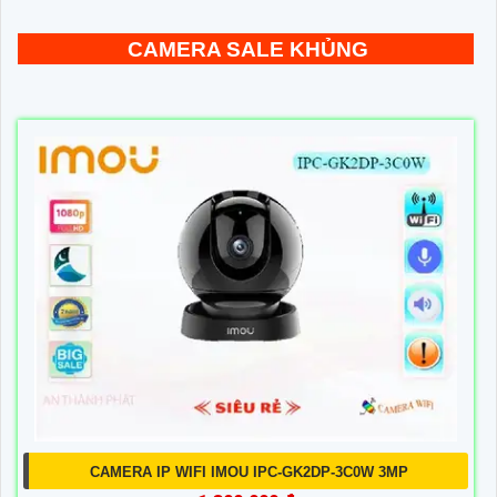
CAMERA SALE KHỦNG
CAMERA IP WIFI IMOU IPC-GK2DP-3C0W 3MP