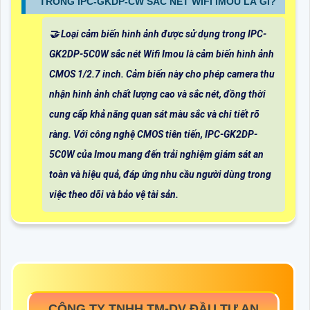
TRONG IPC-GKDP-CW SẮC NÉT WIFI IMOU LÀ GÌ?
🤝 Loại cảm biến hình ảnh được sử dụng trong IPC-
GK2DP-5C0W sắc nét Wifi Imou là cảm biến hình ảnh
CMOS 1/2.7 inch. Cảm biến này cho phép camera thu
nhận hình ảnh chất lượng cao và sắc nét, đồng thời
cung cấp khả năng quan sát màu sắc và chi tiết rõ
ràng. Với công nghệ CMOS tiên tiến, IPC-GK2DP-
5C0W của Imou mang đến trải nghiệm giám sát an
toàn và hiệu quả, đáp ứng nhu cầu người dùng trong
việc theo dõi và bảo vệ tài sản.
CÔNG TY TNHH TM-DV ĐẦU TƯ AN