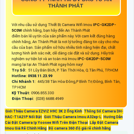
THÀNH PHÁT
Với nhu cầu sử dụng Thiết Bị Camera Wifi Imou
IPC-GK2DP-
5C0W
chính hãng, bạn hãy đến An Thành Phát
điểm bán lẻ uy tín của sản phẩm này. Với cam kết đúng hàng
chính hãng, An Thành Phát là nơi lý tưởng đáng tin cậy cho nhu
cầu của bạn. Sản phẩm sở hữu nhiều tính năng hiện đại, chất
lượng hình ảnh sắc nét, dễ dàng cài đặt và sử dụng. Hãy trải
nghiệm sự tiện lợi và an toàn mà Imou
IPC-GK2DP-5C0W
mang lại tại An Thành Phát ngay hôm nay!
Trụ Sở:
51 Lũy Bán Bích, P. Tân Thới Hòa, Q.Tân Phú, TP.HCM
Hotline: 0938.11.23.99
Chi Nhánh 1:
445/38 Tân Hòa Đông,P Bình Trị Đông, Bình Tân,
TP HCM
Kỹ Thuật:
0906.855.330
Điện Thoại:
(028) 6688.4949
Giới Thiệu Camera EZVIZ H9C 3K 2 Ống Kính
Thông Số Camera DH-
HAC-T1A21P Nổi Bật
Giới Thiệu Camera Imou A32ep-L
Hướng Dẫn
Cài Đặt Camera Ip Yoosee Wifi Trên Điện Thoại
Lắp Đặt Camera
Imou Giá Rẻ Chính Hãng
Bộ camera 360 độ giá rẻ chính hãng