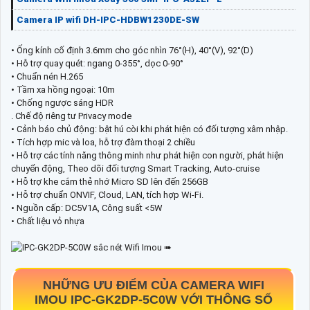
Camera IP wifi DH-IPC-HDBW1230DE-SW
• Ống kính cố định 3.6mm cho góc nhìn 76°(H), 40°(V), 92°(D)
• Hỗ trợ quay quét: ngang 0-355°, dọc 0-90°
• Chuẩn nén H.265
• Tầm xa hồng ngoại: 10m
• Chống ngược sáng HDR
. Chế độ riêng tư Privacy mode
• Cảnh báo chủ động: bật hú còi khi phát hiện có đối tượng xâm nhập.
• Tích hợp mic và loa, hỗ trợ đàm thoại 2 chiều
• Hỗ trợ các tính năng thông minh như phát hiện con người, phát hiện
chuyển động, Theo dõi đối tượng Smart Tracking, Auto-cruise
• Hỗ trợ khe cắm thẻ nhớ Micro SD lên đến 256GB
• Hỗ trợ chuẩn ONVIF, Cloud, LAN, tích hợp Wi-Fi.
• Nguồn cấp: DC5V1A, Công suất <5W
• Chất liệu vỏ nhựa
NHỮNG ƯU ĐIỂM CỦA CAMERA WIFI
IMOU
IPC-GK2DP-5C0W
VỚI THÔNG SỐ