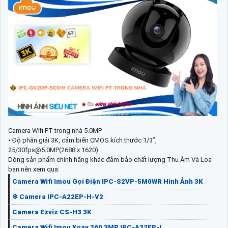
Camera Wifi PT trong nhà 5.0MP
• Độ phân giải 3K, cảm biến CMOS kích thước 1/3”,
25/30fps@5.0MP(2688 x 1620)
Dòng sản phẩm chính hãng khác đảm bảo chất lượng Thu Âm Và Loa
bạn nên xem qua:
Camera Wifi Imou Gọi Điện IPC-S2VP-5M0WR Hình Ảnh 3K
❇ Camera IPC-A22EP-H-V2
Camera Ezviz CS-H3 3K
Camera Wifi Imou Xoay 360 3MP IPC-A32EP-L