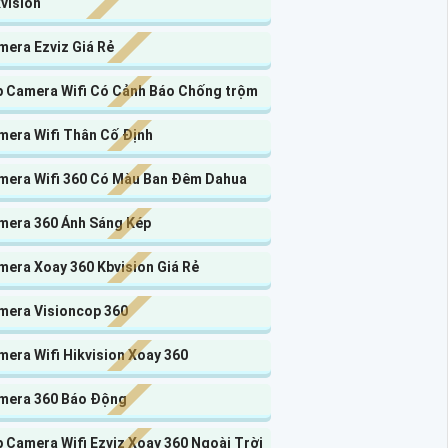
vision
mera Ezviz Giá Rẻ
p Camera Wifi Có Cảnh Báo Chống trộm
mera Wifi Thân Cố Định
mera Wifi 360 Có Màu Ban Đêm Dahua
mera 360 Ánh Sáng Kép
mera Xoay 360 Kbvision Giá Rẻ
mera Visioncop 360
era Wifi Hikvision Xoay 360
mera 360 Báo Động
 Camera Wifi Ezviz Xoay 360 Ngoài Trời