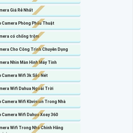
mera Giá Rẻ Nhất
p Camera Phòng Phẩu Thuật
mera có chống trộm
mera Cho Công Trình Chuyên Dụng
mera Nhìn Màn Hình Máy Tính
 Camera Wifi 3k Sắc Nét
mera Wifi Dahua Ngoài Trời
p Camera Wifi Kbvision Trong Nhà
p Camera Wifi Dahua Xoay 360
mera Wifi Trong Nhà Chính Hãng