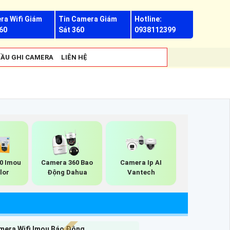
ra Wifi Giám
Tin Camera Giám
Hotline:
60
Sát 360
0938112399
ẦU GHI CAMERA
LIÊN HỆ
0 Imou
Camera 360 Bao
Camera Ip AI
lor
Động Dahua
Vantech
mera Wifi Imou Báo Động