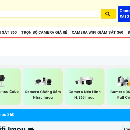
Came
Sát 3
 SÁT 360
TRỌN BỘ CAMERA GIÁ RẺ
CAMERA WIFI GIÁM SÁT 360
Đ
Imou Cube
Camera Chống Xâm
Camera Nén Hình
Camera 36
Nhập Imou
H.265 Imou
Full Co
mou 360
fi Imou ➠
Ca