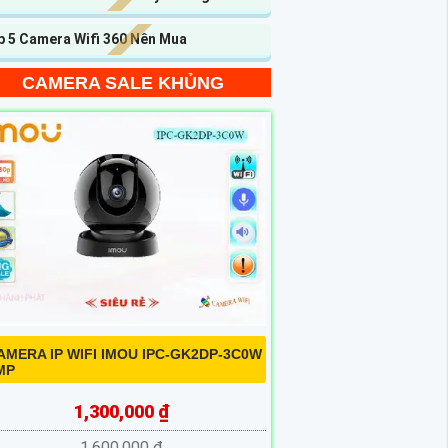
p 5 Camera Wifi 360 Nên Mua
CAMERA SALE KHỦNG
AMERA IP WIFI IMOU IPC-GK2DP-3C0W
MP
1,300,000 ₫
1,600,000 ₫