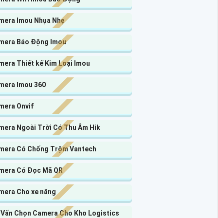
mera Imou Nhụa Nhẹ
mera Báo Động Imou
mera Thiết kế Kim Loại Imou
mera Imou 360
mera Onvif
mera Ngoài Trời Có Thu Âm Hik
mera Có Chống Trộm Vantech
mera Có Đọc Mã QR
mera Cho xe nâng
 Vấn Chọn Camera Cho Kho Logistics