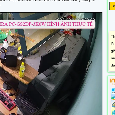
ra Wifi Imou Xoay 360
IPC-GS2DP-3K0W
là lựa chọn lý tưởng để
.
I
Th
là
gi
né
đặ