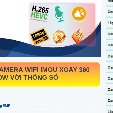
Hik
Ca
Lắ
Ca
Ca
Ca
Ca
MERA WIFI IMOU XOAY 360
K0W
VỚI THÔNG SỐ
Ca
Cam
Ca
ng 9MP
Lắp