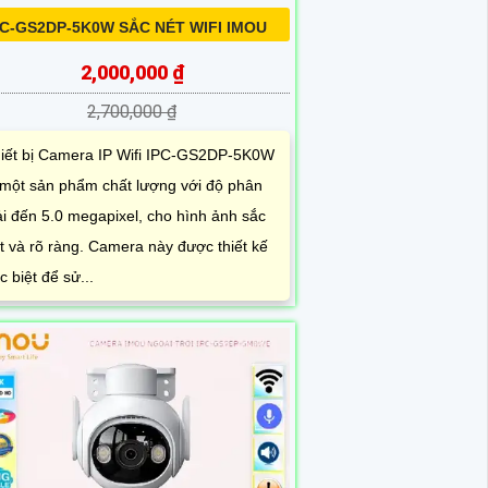
PC-GS2DP-5K0W SẮC NÉT WIFI IMOU
2,000,000 ₫
2,700,000 ₫
iết bị Camera IP Wifi IPC-GS2DP-5K0W
 một sản phẩm chất lượng với độ phân
ải đến 5.0 megapixel, cho hình ảnh sắc
t và rõ ràng. Camera này được thiết kế
c biệt để sử...