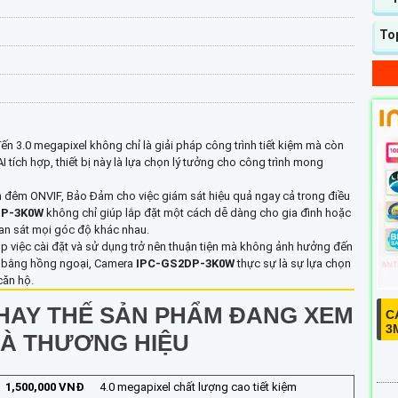
To
đến 3.0 megapixel không chỉ là giải pháp công trình tiết kiệm mà còn
I tích hợp, thiết bị này là lựa chọn lý tưởng cho công trình mong
an đêm ONVIF, Bảo Đảm cho việc giám sát hiệu quả ngay cả trong điều
DP-3K0W
không chỉ giúp lắp đặt một cách dễ dàng cho gia đình hoặc
n sát mọi góc độ khác nhau.
giúp việc cài đặt và sử dụng trở nên thuận tiện mà không ảnh hưởng đến
m bằng hồng ngoại, Camera
IPC-GS2DP-3K0W
thực sự là sự lựa chọn
căn hộ.
HAY THẾ SẢN PHẨM ĐANG XEM
C
3
VÀ THƯƠNG HIỆU
1,500,000 VNĐ
4.0 megapixel chất lượng cao tiết kiệm