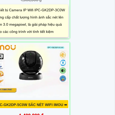
iết bị Camera IP Wifi IPC-GK2DP-3C0W
ng cấp chất lượng hình ảnh sắc nét lên
n 3.0 megapixel, là giải pháp hiệu quả
o các công trình với tính tiết kiệm
PC-GK2DP-5C0W SẮC NÉT WIFI IMOU ➠