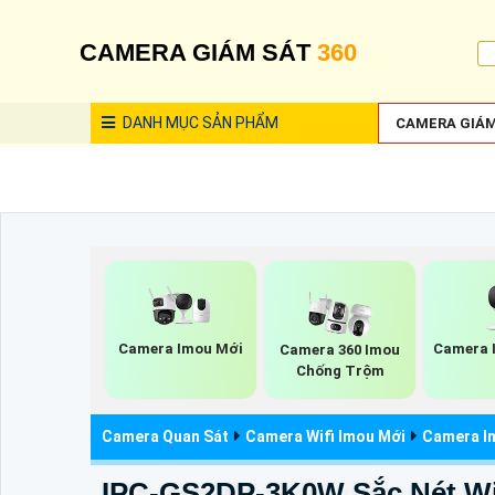
CAMERA GIÁM SÁT
360
DANH MỤC
SẢN PHẨM
CAMERA GIÁM
Camera Imou Mới
Camera 
Camera 360 Imou
Chống Trộm
Camera Quan Sát
Camera Wifi Imou Mới
Camera I
IPC-GS2DP-3K0W Sắc Nét Wi