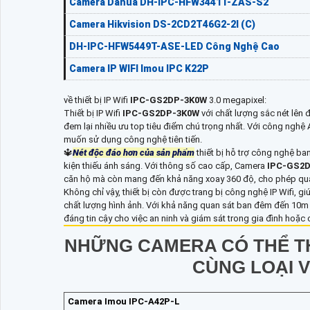
Camera Dahua DH-IPC-HFW3441T-ZAS-S2
Camera Hikvision DS-2CD2T46G2-2I (C)
DH-IPC-HFW5449T-ASE-LED Công Nghệ Cao
Camera IP WIFI Imou IPC K22P
về thiết bị IP Wifi
IPC-GS2DP-3K0W
3.0 megapixel:
Thiết bị IP Wifi
IPC-GS2DP-3K0W
với chất lượng sắc nét lên 
đem lại nhiều ưu top tiêu điểm chú trọng nhất. Với công nghệ A
muốn sử dụng công nghệ tiên tiến.
🔱
Nét độc đáo hơn của sản phẩm
thiết bị hỗ trợ công nghệ b
kiện thiếu ánh sáng. Với thông số cao cấp, Camera
IPC-GS2
căn hộ mà còn mang đến khả năng xoay 360 độ, cho phép qua
Không chỉ vậy, thiết bị còn được trang bị công nghệ IP Wifi, 
chất lượng hình ảnh. Với khả năng quan sát ban đêm đến 10
đáng tin cậy cho việc an ninh và giám sát trong gia đình hoặc 
NHỮNG CAMERA CÓ THỂ T
CÙNG LOẠI 
Camera Imou IPC-A42P-L