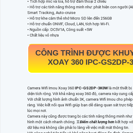
• Tích hợp mic và loa, hỗ trợ đàm thoại 2 chiều
• Hỗ trợ các tính năng thông minh như: phát hiện con người (A
Smart Tracking, Auto-cruise
• Hỗ trợ khe cắm thẻ nhớ Micro SD lên đến 256GB
• Hỗ trợ chuẩn ONVIF, Cloud, LAN, tích hợp Wi-Fi.
• Nguồn cấp: DC5V1A, Công suất <5W
• Chất liệu vỏ nhựa
CÔNG TRÌNH ĐƯỢC KHUY
XOAY 360
IPC-GS2DP
Camera Wifi Imou Xoay 360
IPC-GS2DP-3K0W
là một thiết b
diện tích rộng. Với khả năng xoay 360 độ, camera này cung c
Với chất lượng hình ảnh chuẩn 3K, camera Wifi Imou cho phép b
ràng. Việc kết nối qua Wifi giúp bạn dễ dàng quan sát trực ti
lúc mọi nơi.
Camera này cũng được trang bị các tính năng thông minh như 
hình một cách nhanh chóng. ♊
Điểm chất lượng hơn
kết hợp vớ
dữ liệu mà không cần phải lo lắng về việc mất mát thông tin.