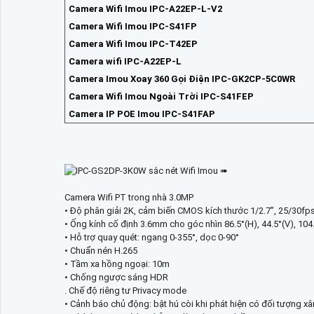
Camera Wifi Imou IPC-A22EP-L-V2
Camera Wifi Imou IPC-S41FP
Camera Wifi Imou IPC-T42EP
Camera wifi IPC-A22EP-L
Camera Imou Xoay 360 Gọi Điện IPC-GK2CP-5C0WR
Camera Wifi Imou Ngoài Trời IPC-S41FEP
Camera IP POE Imou IPC-S41FAP
Camera Wifi PT trong nhà 3.0MP
• Độ phân giải 2K, cảm biến CMOS kích thước 1/2.7”, 25/30f
• Ống kính cố định 3.6mm cho góc nhìn 86.5°(H), 44.5°(V), 104
• Hỗ trợ quay quét: ngang 0-355°, dọc 0-90°
• Chuẩn nén H.265
• Tầm xa hồng ngoại: 10m
• Chống ngược sáng HDR
. Chế độ riêng tư Privacy mode
• Cảnh báo chủ động: bật hú còi khi phát hiện có đối tượng x