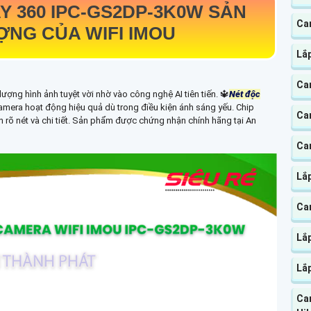
Y 360
IPC-GS2DP-3K0W
SẢN
Ca
NG CỦA WIFI IMOU
Lắ
Ca
lượng hình ảnh tuyệt vời nhờ vào công nghệ AI tiên tiến. 🔱
Nét độc
mera hoạt động hiệu quả dù trong điều kiện ánh sáng yếu. Chip
Ca
nh rõ nét và chi tiết. Sản phẩm được chứng nhận chính hãng tại An
Ca
Lắp
Ca
Lắ
Lắ
Ca