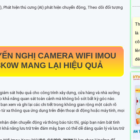
I), Phát hiện thú cưng (AI) phát hiện chuyển động, Theo dõi đối tượng
Th
là
cô
lê
ẾN NGHỊ CAMERA WIFI IMOU
đê
-3K0W
MANG LẠI HIỆU QUẢ
ị giám sát hiệu quả cho công trình xây dựng, cửa hàng và nhà xưởng
ấp khả năng quan sát toàn cảnh mà không bỏ sót bất kỳ góc nào.
ạn xem và ghi lại các chi tiết trong không gian rộng một cách rõ
ếp từ xa thông qua ứng dụng trên điện thoại di động hoặc máy tính, mọi
nhận diện chuyển động và thông báo tức thì, giúp bạn nắm bắt tình
i khả năng lưu trữ trên đám mây, bạn có thể dễ dàng quản lý và lưu trữ