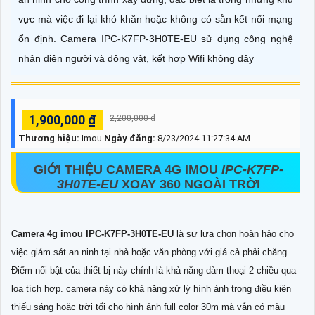
vực mà việc đi lại khó khăn hoặc không có sẵn kết nối mạng
ổn định. Camera IPC-K7FP-3H0TE-EU sử dụng công nghệ
nhận diện người và động vật, kết hợp Wifi không dây
1,900,000 ₫
2,200,000 ₫
Thương hiệu:
Imou
Ngày đăng:
8/23/2024 11:27:34 AM
GIỚI THIỆU CAMERA 4G IMOU
IPC-K7FP-
3H0TE-EU
XOAY 360 NGOÀI TRỜI
Camera 4g imou IPC-K7FP-3H0TE-EU
là sự lựa chọn hoàn hảo cho
việc giám sát an ninh tại nhà hoặc văn phòng với giá cả phải chăng.
Điểm nổi bật của thiết bị này chính là khả năng dàm thoại 2 chiều qua
loa tích hợp. camera này có khả năng xử lý hình ảnh trong điều kiện
thiếu sáng hoặc trời tối cho hình ảnh full color 30m mà vẫn có màu