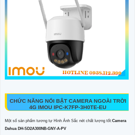
CHỨC NĂNG NỔI BẬT CAMERA NGOÀI TRỜI
4G IMOU IPC-K7FP-3H0TE-EU
Một số sản phẩm tương tự Hình Ảnh Sắc nét chất lượng tốt:
Camera
Dahua DH-SD2A300NB-GNY-A-PV