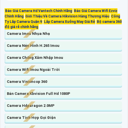
Báo Giá Camera Hd Vantech Chính Hãng
Báo Giá Camera Wifi Ezviz
Chính Hãng
Giới Thiệu Về Camera Hikvision Hàng Thương Hiệu
Công
Ty Lắp Camera Quận 9
Lắp Camera Xưởng May Giá Rẻ
Bộ camera 360
độ giá rẻ chính hãng
Camera Imou Nhụa Nhẹ
Camera Nén Hình H.265 Imou
Camera Chống Xâm Nhập Imou
Camera Wifi Imou Ngoài Trời
Camera Visioncop 360
Bán Camera Kbvision Full Hd 1080P
Camera Hdparagon 2.0MP
Camera Tích Hợp Gọi Điện