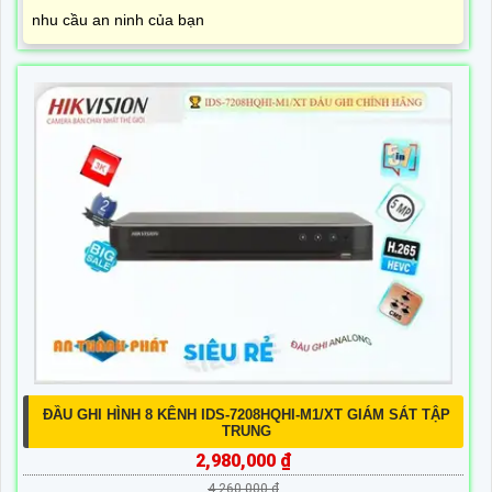
nhu cầu an ninh của bạn
ĐẦU GHI HÌNH 8 KÊNH IDS-7208HQHI-M1/XT GIÁM SÁT TẬP
TRUNG
2,980,000 ₫
4,260,000 ₫