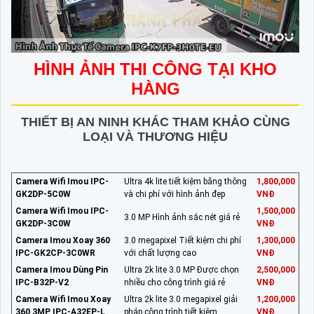
HÌNH ẢNH THI CÔNG TẠI KHO
HÀNG
THIẾT BỊ AN NINH KHÁC THAM KHẢO CÙNG
LOẠI VÀ THƯƠNG HIỆU
Camera Wifi Imou IPC-
Ultra 4k lite tiết kiệm băng thông
1,800,000
GK2DP-5C0W
và chi phí với hình ảnh đẹp
VNĐ
Camera Wifi Imou IPC-
1,500,000
3.0 MP Hình ảnh sắc nét giá rẻ
GK2DP-3C0W
VNĐ
Camera Imou Xoay 360
3.0 megapixel Tiết kiệm chi phí
1,300,000
IPC-GK2CP-3C0WR
với chất lượng cao
VNĐ
Camera Imou Dùng Pin
Ultra 2k lite 3.0 MP Được chọn
2,500,000
IPC-B32P-V2
nhiều cho công trình giá rẻ
VNĐ
Camera Wifi Imou Xoay
Ultra 2k lite 3.0 megapixel giải
1,200,000
360 3MP IPC-A32EP-L
pháp công trình tiết kiệm
VNĐ