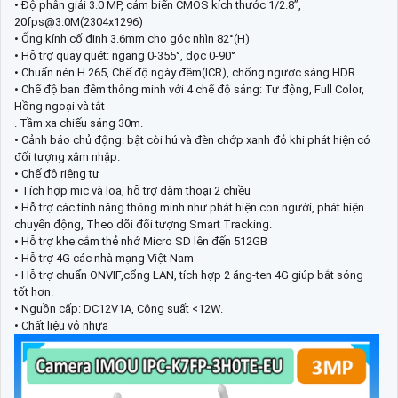
• Độ phân giải 3.0 MP, cảm biến CMOS kích thước 1/2.8”,
20fps@3.0M(2304x1296)
• Ống kính cố định 3.6mm cho góc nhìn 82°(H)
• Hỗ trợ quay quét: ngang 0-355°, dọc 0-90°
• Chuẩn nén H.265, Chế độ ngày đêm(ICR), chống ngược sáng HDR
• Chế độ ban đêm thông minh với 4 chế độ sáng: Tự động, Full Color,
Hồng ngoại và tắt
. Tầm xa chiếu sáng 30m.
• Cảnh báo chủ động: bật còi hú và đèn chớp xanh đỏ khi phát hiện có
đối tượng xâm nhập.
• Chế độ riêng tư
• Tích hợp mic và loa, hỗ trợ đàm thoại 2 chiều
• Hỗ trợ các tính năng thông minh như phát hiện con người, phát hiện
chuyển động, Theo dõi đối tượng Smart Tracking.
• Hỗ trợ khe cắm thẻ nhớ Micro SD lên đến 512GB
• Hỗ trợ 4G các nhà mạng Việt Nam
• Hỗ trợ chuẩn ONVIF,cổng LAN, tích hợp 2 ăng-ten 4G giúp bắt sóng
tốt hơn.
• Nguồn cấp: DC12V1A, Công suất <12W.
• Chất liệu vỏ nhựa