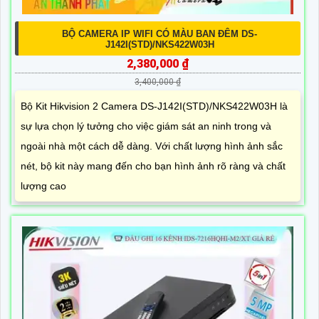
BỘ CAMERA IP WIFI CÓ MÀU BAN ĐÊM DS-
J142I(STD)/NKS422W03H
2,380,000 ₫
3,400,000 ₫
Bộ Kit Hikvision 2 Camera DS-J142I(STD)/NKS422W03H là
sự lựa chọn lý tưởng cho việc giám sát an ninh trong và
ngoài nhà một cách dễ dàng. Với chất lượng hình ảnh sắc
nét, bộ kit này mang đến cho bạn hình ảnh rõ ràng và chất
lượng cao