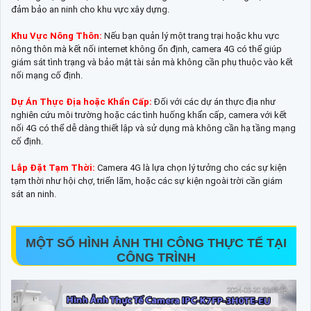
đảm bảo an ninh cho khu vực xây dựng.
Khu Vực Nông Thôn:
Nếu bạn quản lý một trang trại hoặc khu vực
nông thôn mà kết nối internet không ổn định, camera 4G có thể giúp
giám sát tình trạng và bảo mật tài sản mà không cần phụ thuộc vào kết
nối mạng cố định.
Dự Án Thực Địa hoặc Khẩn Cấp:
Đối với các dự án thực địa như
nghiên cứu môi trường hoặc các tình huống khẩn cấp, camera với kết
nối 4G có thể dễ dàng thiết lập và sử dụng mà không cần hạ tầng mạng
cố định.
Lắp Đặt Tạm Thời:
Camera 4G là lựa chọn lý tưởng cho các sự kiện
tạm thời như hội chợ, triển lãm, hoặc các sự kiện ngoài trời cần giám
sát an ninh.
MỘT SỐ HÌNH ẢNH THI CÔNG THỰC TẾ TẠI
CÔNG TRÌNH