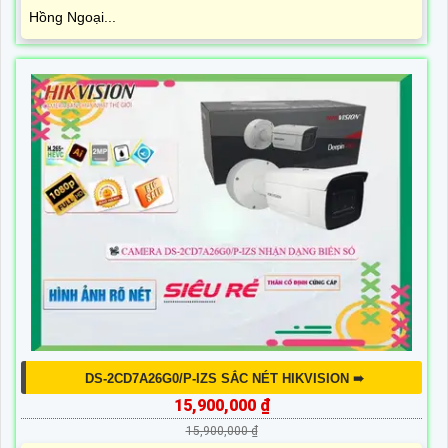
Hồng Ngoại...
DS-2CD7A26G0/P-IZS SẮC NÉT HIKVISION ➠
15,900,000 ₫
15,900,000 ₫