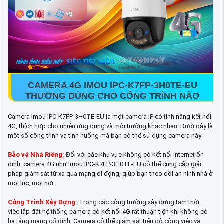
CAMERA 4G IMOU IPC-K7FP-3H0TE-EU
THƯỜNG DÙNG CHO CÔNG TRÌNH NÀO
Camera Imou IPC-K7FP-3H0TE-EU là một camera IP có tính năng kết nối
4G, thích hợp cho nhiều ứng dụng và môi trường khác nhau. Dưới đây là
một số công trình và tình huống mà bạn có thể sử dụng camera này:
Bảo vệ Nhà Riêng:
Đối với các khu vực không có kết nối internet ổn
định, camera 4G như Imou IPC-K7FP-3H0TE-EU có thể cung cấp giải
pháp giám sát từ xa qua mạng di động, giúp bạn theo dõi an ninh nhà ở
mọi lúc, mọi nơi.
Công Trình Xây Dựng:
Trong các công trường xây dựng tạm thời,
việc lắp đặt hệ thống camera có kết nối 4G rất thuận tiện khi không có
hạ tầng mạng cố định. Camera có thể giám sát tiến độ công việc và