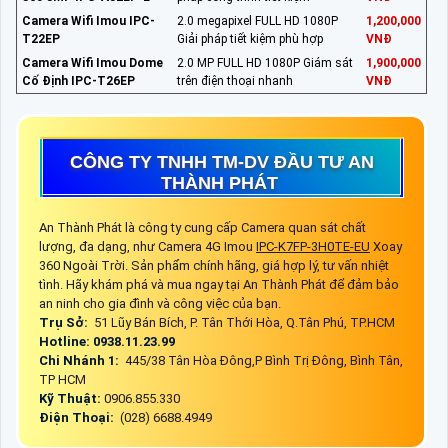
Camera Wifi Imou IPC-
2.0 megapixel FULL HD 1080P
1,200,000
T22EP
Giải pháp tiết kiệm phù hợp
VNĐ
Camera Wifi Imou Dome
2.0 MP FULL HD 1080P Giám sát
1,900,000
Cố Định IPC-T26EP
trên điện thoại nhanh
VNĐ
CÔNG TY TNHH TM-DV ĐẦU TƯ AN
THÀNH PHÁT
An Thành Phát là công ty cung cấp Camera quan sát chất
lượng, đa dạng, như Camera 4G Imou
IPC-K7FP-3H0TE-EU
Xoay
360 Ngoài Trời. Sản phẩm chính hãng, giá hợp lý, tư vấn nhiệt
tình. Hãy khám phá và mua ngay tại An Thành Phát để đảm bảo
an ninh cho gia đình và công việc của bạn.
Trụ Sở:
51 Lũy Bán Bích, P. Tân Thới Hòa, Q.Tân Phú, TP.HCM
Hotline: 0938.11.23.99
Chi Nhánh 1:
445/38 Tân Hòa Đông,P Bình Trị Đông, Bình Tân,
TP HCM
Kỹ Thuật:
0906.855.330
Điện Thoại:
(028) 6688.4949