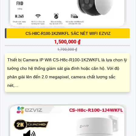
CS-H8C-R100-1K2WKFL SẮC NÉT WIFI EZVIZ
1,500,000 ₫
1,700,000 ₫
Thiết bị Camera IP Wifi CS-H8c-R100-1K2WKFL là lựa chọn lý
tưởng cho hệ thống giám sát gia đình hoặc căn hộ. Với độ
phân giải lên đến 2.0 megapixel, camera chất lượng sắc
nét,...