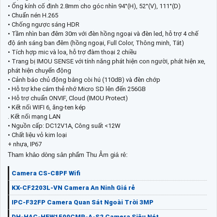
• Ống kính cố định 2.8mm cho góc nhìn 94°(H), 52°(V), 111°(D)
• Chuẩn nén H.265
• Chống ngược sáng HDR
• Tầm nhìn ban đêm 30m với đèn hồng ngoại và đèn led, hỗ trợ 4 chế
độ ánh sáng ban đêm (hồng ngoại, Full Color, Thông minh, Tắt)
• Tích hợp mic và loa, hỗ trợ đàm thoại 2 chiều
• Trang bị IMOU SENSE với tính năng phát hiện con người, phát hiện xe,
phát hiện chuyển động
• Cảnh báo chủ động bằng còi hú (110dB) và đèn chớp
• Hỗ trợ khe cắm thẻ nhớ Micro SD lên đến 256GB
• Hỗ trợ chuẩn ONVIF, Cloud (IMOU Protect)
• Kết nối WIFI 6, ăng-ten kép
. Kết nối mạng LAN
• Nguồn cấp: DC12V1A, Công suất <12W
• Chất liệu vỏ kim loại
+ nhựa, IP67
Tham khảo dòng sản phẩm Thu Âm giá rẻ:
Camera CS-C8PF Wifi
KX-CF2203L-VN Camera An Ninh Giá rẻ
IPC-F32FP Camera Quan Sát Ngoài Trời 3MP
DH-HAC-HFW1500CMP-A-S2 Camera Siêu Nét