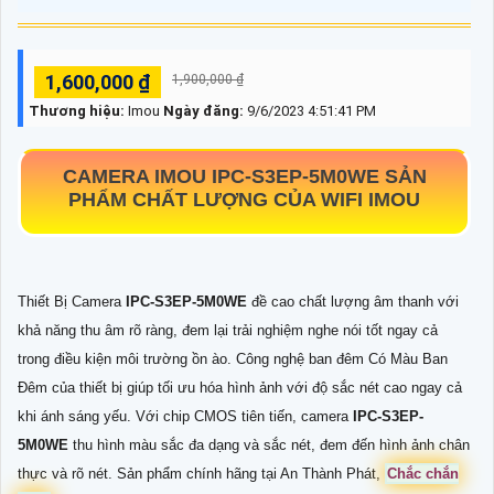
1,600,000 ₫
1,900,000 ₫
Thương hiệu:
Imou
Ngày đăng:
9/6/2023 4:51:41 PM
CAMERA IMOU
IPC-S3EP-5M0WE
SẢN
PHẨM CHẤT LƯỢNG CỦA WIFI IMOU
Thiết Bị Camera
IPC-S3EP-5M0WE
đề cao chất lượng âm thanh với
khả năng thu âm rõ ràng, đem lại trải nghiệm nghe nói tốt ngay cả
trong điều kiện môi trường ồn ào. Công nghệ ban đêm Có Màu Ban
Đêm của thiết bị giúp tối ưu hóa hình ảnh với độ sắc nét cao ngay cả
khi ánh sáng yếu. Với chip CMOS tiên tiến, camera
IPC-S3EP-
5M0WE
thu hình màu sắc đa dạng và sắc nét, đem đến hình ảnh chân
thực và rõ nét. Sản phẩm chính hãng tại An Thành Phát,
Chắc chắn