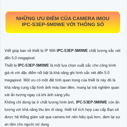
NHỮNG ƯU ĐIỂM CỦA CAMERA IMOU
IPC-S3EP-5M0WE
VỚI THÔNG SỐ
Viết giúp bạn về thiết bị IP Wifi
IPC-S3EP-5M0WE
chất lượng sắc nét
đến 5.0 megapixel.
Thiết bị
IPC-S3EP-5M0WE
là một lựa chọn xuất sắc cho công trình
giá rẻ với đặc điểm nổi bật là khả năng ghi hình sắc nét đến 5.0
megapixel. Một ưu có một đặt tính quan trọng của thiết bị này đó là
khả năng cung cấp hình ảnh màu ban đêm, mang lại trải nghiệm quan
sát ấn tượng ngay cả khi ánh sáng yếu.
Không chỉ dừng lại ở chất lượng hình ảnh,
IPC-S3EP-5M0WE
còn ấn
tượng với khả năng thu âm rõ ràng. thiết kế tích hợp cao cấp Bạn sẽ
được hệ thống giám sát qua camera trở nên hiệu quả hơn, đem lại sự
an tâm cho người sử dụng.