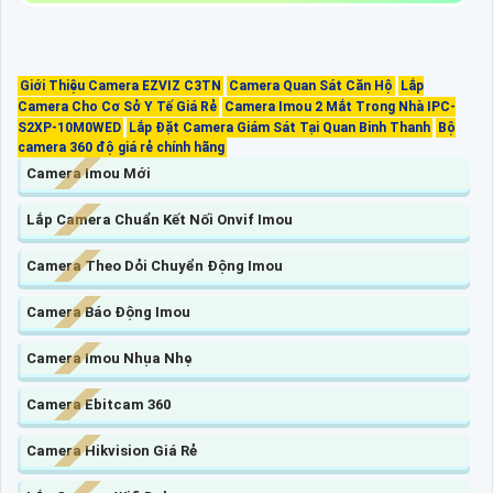
Giới Thiệu Camera EZVIZ C3TN
Camera Quan Sát Căn Hộ
Lắp
Camera Cho Cơ Sở Y Tế Giá Rẻ
Camera Imou 2 Mắt Trong Nhà IPC-
S2XP-10M0WED
Lắp Đặt Camera Giám Sát Tại Quan Binh Thanh
Bộ
camera 360 độ giá rẻ chính hãng
Camera Imou Mới
Lắp Camera Chuẩn Kết Nối Onvif Imou
Camera Theo Dỏi Chuyển Động Imou
Camera Báo Động Imou
Camera Imou Nhụa Nhẹ
Camera Ebitcam 360
Camera Hikvision Giá Rẻ