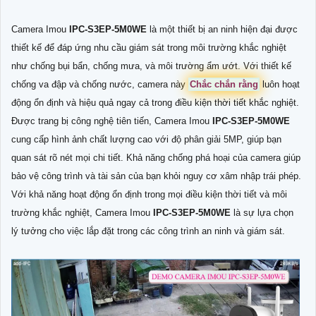
Camera Imou
IPC-S3EP-5M0WE
là một thiết bị an ninh hiện đại được
thiết kế để đáp ứng nhu cầu giám sát trong môi trường khắc nghiệt
như chống bụi bẩn, chống mưa, và môi trường ẩm ướt. Với thiết kế
chống va đập và chống nước, camera này
Chắc chắn rằng
luôn hoạt
động ổn định và hiệu quả ngay cả trong điều kiện thời tiết khắc nghiệt.
Được trang bị công nghệ tiên tiến, Camera Imou
IPC-S3EP-5M0WE
cung cấp hình ảnh chất lượng cao với độ phân giải 5MP, giúp bạn
quan sát rõ nét mọi chi tiết. Khả năng chống phá hoại của camera giúp
bảo vệ công trình và tài sản của bạn khỏi nguy cơ xâm nhập trái phép.
Với khả năng hoạt động ổn định trong mọi điều kiện thời tiết và môi
trường khắc nghiệt, Camera Imou
IPC-S3EP-5M0WE
là sự lựa chọn
lý tưởng cho việc lắp đặt trong các công trình an ninh và giám sát.