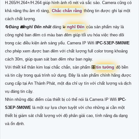
H.265/H.264+/H.264 giúp hình ảnh rõ nét và sắc sảo. Camera cũng có
khả năng thu âm rõ ràng,
Chắc chắn rằng
thông tin được ghi lại một
cách chất lượng.
🔄
Đáng 📸
nghĩ Đến
nhất
đáng 💫
nghĩ Đến
của sản phẩm này là
công nghệ ban đêm có màu ban đêm giúp tối ưu hóa việc theo dõi
trong các điều kiện ánh sáng yếu. Camera IP Wifi
IPC-S3EP-5M0WE
cho phép xem được ban đêm với chất lượng full color trong khoảng
cách 30m, giúp quan sát ban đêm như ban ngày.
Với thiết kế thân kim loại chắc chắn, sản phẩm 🎛
tin tưởng
độ bền
và tin cậy trong quá trình sử dụng. Đây là sản phẩm chính hãng được
cung cấp tại An Thành Phát, một địa chỉ uy tín với chất lượng và dịch
vụ đáng tin cậy.
Nhìn những đặc điểm của thiết bị có thể nói là Camera IP Wifi
IPC-
S3EP-5M0WE
là một sự lựa chọn tuyệt vời cho những ai cần một
thiết bị giám sát chất lượng với độ phân giải cao, tính năng đa dạng
và ổn định.