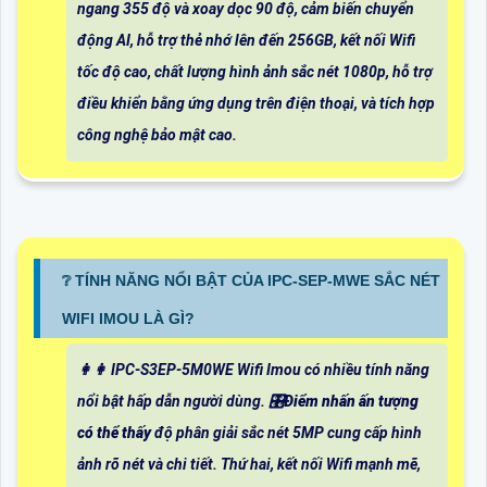
ngang 355 độ và xoay dọc 90 độ, cảm biến chuyển
động AI, hỗ trợ thẻ nhớ lên đến 256GB, kết nối Wifi
tốc độ cao, chất lượng hình ảnh sắc nét 1080p, hỗ trợ
điều khiển bằng ứng dụng trên điện thoại, và tích hợp
công nghệ bảo mật cao.
❔ TÍNH NĂNG NỔI BẬT CỦA IPC-SEP-MWE SẮC NÉT
WIFI IMOU LÀ GÌ?
️👩‍👩 IPC-S3EP-5M0WE Wifi Imou có nhiều tính năng
nổi bật hấp dẫn người dùng. 🎛
Điểm nhấn ấn tượng
có thể thấy
độ phân giải sắc nét 5MP cung cấp hình
ảnh rõ nét và chi tiết. Thứ hai, kết nối Wifi mạnh mẽ,