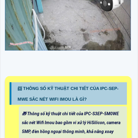
📨 THÔNG SỐ KỸ THUẬT CHI TIẾT CỦA IPC-SEP-
MWE SẮC NÉT WIFI IMOU LÀ GÌ?
🎁 Thông số kỹ thuật chi tiết của IPC-S3EP-5M0WE
sắc nét Wifi Imou bao gồm vi xử lý HiSilicon, camera
5MP, đèn hồng ngoại thông minh, khả năng xoay