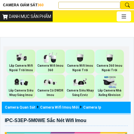
CAMERA GIÁM SÁT
360
DANH MỤC SẢN PHẨM
Lắp Camera Wifi
Camera Wifi Imou
Camera 360 Imou
Camera Wifi Imou
Ngoài Trời Imou
Ngoài Trời
Ngoài Trời
360
Lắp Camera Siêu
Camera Có DWDR
Camera Siêu Nhạy
Lắp Camera Nhà
Nhạy Sáng Imou
Imou
Sáng Ezviz
Xưởng Kbvision
Camera Quan Sát
Camera Wifi Imou Mới
Camera Ip
IPC-S3EP-5M0WE Sắc Nét Wifi Imou