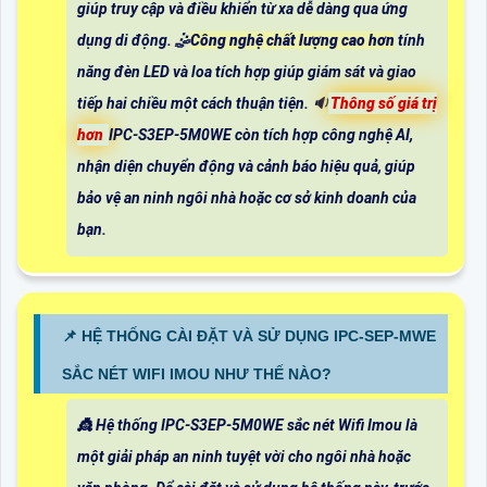
giúp truy cập và điều khiển từ xa dễ dàng qua ứng
dụng di động. 🤹
Công nghệ chất lượng cao hơn
tính
năng đèn LED và loa tích hợp giúp giám sát và giao
tiếp hai chiều một cách thuận tiện. 🔉
Thông số giá trị
hơn
IPC-S3EP-5M0WE còn tích hợp công nghệ AI,
nhận diện chuyển động và cảnh báo hiệu quả, giúp
bảo vệ an ninh ngôi nhà hoặc cơ sở kinh doanh của
bạn.
📌 HỆ THỐNG CÀI ĐẶT VÀ SỬ DỤNG IPC-SEP-MWE
SẮC NÉT WIFI IMOU NHƯ THẾ NÀO?
👸 Hệ thống IPC-S3EP-5M0WE sắc nét Wifi Imou là
một giải pháp an ninh tuyệt vời cho ngôi nhà hoặc