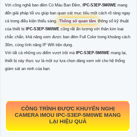
Với công nghệ ban đêm Có Màu Ban Đêm,
IPC-S3EP-5M0WE
mang
đến giải pháp tối ưu giúp bạn quan sát mục tiêu một cách rõ ràng ngay
cả trong điều kiện thiếu sáng.
Thông số quan tâm
thông số kỹ thuật
của thiết bị
IPC-S3EP-5M0WE
cũng rất ấn tượng với thân kim loại
chắc chắn, khả năng xem được ban đêm Full Color trong khoảng cách
30m, cùng tính năng IP Wifi tiện dụng.
Với tất cả những ưu điểm vượt trội mà
IPC-S3EP-5M0WE
mang lại,
thiết bị này thực sự là một sự lựa chọn đáng xem xét cho hệ thống
giám sát an ninh của bạn.
CÔNG TRÌNH ĐƯỢC KHUYẾN NGHỊ
CAMERA IMOU
IPC-S3EP-5M0WE
MANG
LẠI HIỆU QUẢ