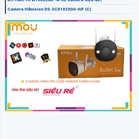
Camera Hikvision DS-2CD1023G0-IUF (C)