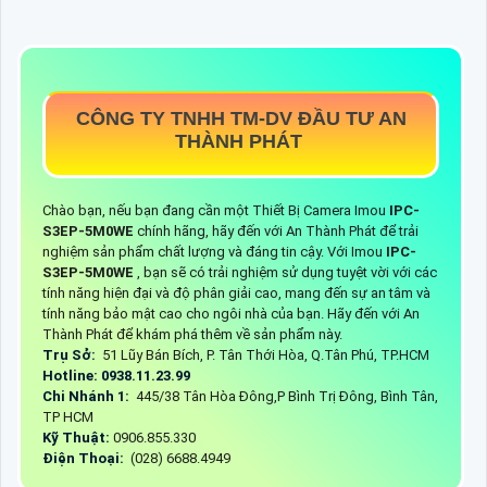
CÔNG TY TNHH TM-DV ĐẦU TƯ AN
THÀNH PHÁT
Chào bạn, nếu bạn đang cần một Thiết Bị Camera Imou
IPC-
S3EP-5M0WE
chính hãng, hãy đến với An Thành Phát để trải
nghiệm sản phẩm chất lượng và đáng tin cậy. Với Imou
IPC-
S3EP-5M0WE
, bạn sẽ có trải nghiệm sử dụng tuyệt vời với các
tính năng hiện đại và độ phân giải cao, mang đến sự an tâm và
tính năng bảo mật cao cho ngôi nhà của bạn. Hãy đến với An
Thành Phát để khám phá thêm về sản phẩm này.
Trụ Sở:
51 Lũy Bán Bích, P. Tân Thới Hòa, Q.Tân Phú, TP.HCM
Hotline: 0938.11.23.99
Chi Nhánh 1:
445/38 Tân Hòa Đông,P Bình Trị Đông, Bình Tân,
TP HCM
Kỹ Thuật:
0906.855.330
Điện Thoại:
(028) 6688.4949