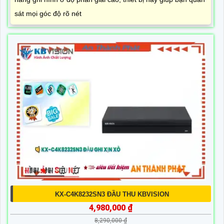
sát mọi góc độ rõ nét
KX-C4K8232SN3 ĐẦU THU KBVISION
4,980,000 ₫
8,290,000 ₫