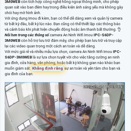
3M0WEB
còn tích hợp công nghệ hồng ngoại thông minh, cho phép
quan sát vào ban đêm hay trong điều kiện ánh sáng yếu mà không gây
chói hay mờ hình ảnh.
Với ứng dụng Imou đi kèm, bạn có thể dễ dàng xem và quản lý camera
từ bất kỳ đâu, bất kỳ lúc nào. Bạn cũng có thể thiết lập các thông báo
và cảnh báo khi phát hiện chuyển động hoặc âm thanh bất thường. 👌
Nỗi hơn trong các thông số
camera An Ninh Wifi Imou
IPC-S6DP-
3M0WEB
còn hỗ trợ lưu trữ đám mây, cho phép bạn lưu trữ và truy cập
lại các video quan trọng một cách an toàn và dễ dàng.
Với mức giá rẻ và nhiều mẫu lựa chọn, camera An Ninh Wifi Imou
IPC-
S6DP-3M0WEB
là sự lựa chọn tuyệt vời cho việc tăng cường an ninh
gia đình, cửa hàng, văn phòng, hoặc bất kỳ không gian nào khác bạn
muốn giám sát.
Khẳng định rằng
sự an toàn và yên tâm cho bạn và
gia đình của bạn.