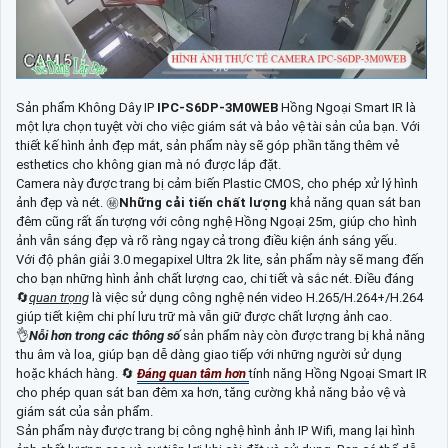
Sản phẩm Không Dây IP
IPC-S6DP-3M0WEB
Hồng Ngoại Smart IR là
một lựa chọn tuyệt vời cho việc giám sát và bảo vệ tài sản của bạn. Với
thiết kế hình ảnh đẹp mắt, sản phẩm này sẽ góp phần tăng thêm vẻ
esthetics cho không gian mà nó được lắp đặt.
Camera này được trang bị cảm biến Plastic CMOS, cho phép xử lý hình
ảnh đẹp và nét. ㊙️
Những cải tiến chất lượng
khả năng quan sát ban
đêm cũng rất ấn tượng với công nghệ Hồng Ngoại 25m, giúp cho hình
ảnh vẫn sáng đẹp và rõ ràng ngay cả trong điều kiện ánh sáng yếu.
Với độ phân giải 3.0 megapixel Ultra 2k lite, sản phẩm này sẽ mang đến
cho bạn những hình ảnh chất lượng cao, chi tiết và sắc nét. Điều đáng
🔄
quan trọng
là việc sử dụng công nghệ nén video H.265/H.264+/H.264
giúp tiết kiệm chi phí lưu trữ mà vẫn giữ được chất lượng ảnh cao.
👌
Nỗi hơn trong các thông số
sản phẩm này còn được trang bị khả năng
thu âm và loa, giúp bạn dễ dàng giao tiếp với những người sử dụng
hoặc khách hàng. 🔄
Đáng quan tâm hơn
tính năng Hồng Ngoại Smart IR
cho phép quan sát ban đêm xa hơn, tăng cường khả năng bảo vệ và
giám sát của sản phẩm.
Sản phẩm này được trang bị công nghệ hình ảnh IP Wifi, mang lại hình