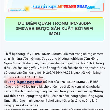
ƯU ĐIỂM QUAN TRỌNG
IPC-S6DP-
3M0WEB
ĐƯỢC SẢN XUẤT BỞI WIFI
IMOU
Thiết bị Không Dây IP
IPC-S6DP-3M0WEB
là một trong những camera
an ninh hàng đầu hiện nay, được trang bị công nghệ ban đêm Hồng
Ngoại Smart IR độc đáo, mang đến khả năng giám sát tối ưu hơn trong
điều kiện ánh sáng yếu. Với khả năng tải hình ảnh nhanh hơn, thiết bị này
sử dụng các định dạng nén H.265/H.264+/H.264, giúp tiết kiệm băng
thông và dung lượng lưu trữ.
🔳
Đáng 🔄
quan trọng
nhất
nổi bật của
IPC-S6DP-3M0WEB
là khả
năng thu âm và loa trang bị, cho phép người dùng xem lại và nghe lại
các âm thanh quan trọng cùng hình ảnh trong thời gian thực. ㊙️
Những
cải tiến chất lượng
trong điều kiện ban đêm, công nghệ Hồng Ngoại
Smart IR thông minh giúp xử lý chói sáng tốt, giúp tăng cường khả
năng quan sát và bảo vệ.
Loại camera an ninh
IPC-S6DP-3M0WEB
này sử dụng cảm biến CMOS