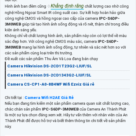
Khẳng định rằng
Hình ảnh ban đêm cũng ♢
chất lượng cao nhờ công
nghệ Hồng Ngoại Smart IR công suất cao. Sự kết hợp hoàn hảo giữa
công nghệ CMOS và hồng ngoại cao cấp của camera
IPC-S6DP-
3M0WEB
giúp tái tạo hình ảnh sống động và rõ nét, thậm chí trong điều
kiện ánh sáng yếu.
Không chỉ về chất lượng hình ảnh, sản phẩm này còn có lợi thế về màu
sắc đẹp hơn. Với công nghệ CMOS màu sắc, camera
IPC-S6DP-
3M0WEB
mang lại hình ảnh sống động, tự nhiên và sắc nét hơn so với
các sản phẩm cùng loại trên thị trường.
Đề xuất các sản phẩm Thu Âm Và Loa đang bán chạy
Camera Hikvision DS-2CD1T23G2-LIUF/SL
Camera Hikvision DS-2CD1343G2-LIUF/SL
Camera CS-CP1-A0-8B4WF Wifi Ezviz Giá rẻ
Chi tiết tại :
Camera Wifi H2AE Giá Rẻ
Nếu bạn đang tìm kiếm một sản phẩm camera quan sát chất lượng cao,
chắc chắn sản phẩm
IPC-S6DP-3M0WEB
của Camera An Thành Phát
là một sự lựa chọn đáng xem xét. Hãy tư vấn thêm với nhân viên của An
Thành Phát để được hỗ trợ và biết thêm thông tin chi tiết về sản phẩm
này.