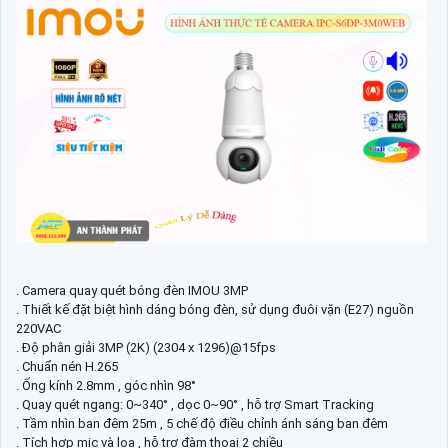
. Camera quay quét bóng đèn IMOU 3MP
. Thiết kế đặt biệt hình dáng bóng đèn, sử dụng đuôi vặn (E27) nguồn
220VAC
. Độ phân giải 3MP (2K) (2304 x 1296)@15fps
. Chuẩn nén H.265
. Ống kính 2.8mm , góc nhìn 98°
. Quay quét ngang: 0~340° , dọc 0~90° , hỗ trợ Smart Tracking
. Tầm nhìn ban đêm 25m , 5 chế độ điều chỉnh ánh sáng ban đêm
. Tích hợp mic và loa , hỗ trợ đàm thoại 2 chiều