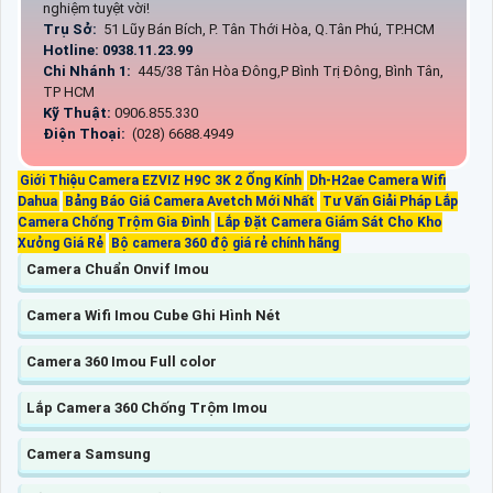
nghiệm tuyệt vời!
Trụ Sở:
51 Lũy Bán Bích, P. Tân Thới Hòa, Q.Tân Phú, TP.HCM
Hotline: 0938.11.23.99
Chi Nhánh 1:
445/38 Tân Hòa Đông,P Bình Trị Đông, Bình Tân,
TP HCM
Kỹ Thuật:
0906.855.330
Điện Thoại:
(028) 6688.4949
Giới Thiệu Camera EZVIZ H9C 3K 2 Ống Kính
Dh-H2ae Camera Wifi
Dahua
Bảng Báo Giá Camera Avetch Mới Nhất
Tư Vấn Giải Pháp Lắp
Camera Chống Trộm Gia Đình
Lắp Đặt Camera Giám Sát Cho Kho
Xưởng Giá Rẻ
Bộ camera 360 độ giá rẻ chính hãng
Camera Chuẩn Onvif Imou
Camera Wifi Imou Cube Ghi Hình Nét
Camera 360 Imou Full color
Lắp Camera 360 Chống Trộm Imou
Camera Samsung