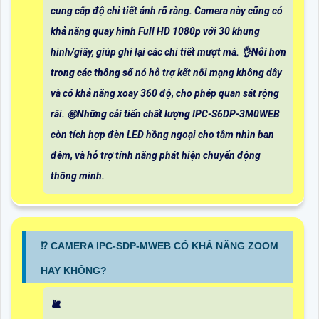
cung cấp độ chi tiết ảnh rõ ràng. Camera này cũng có
khả năng quay hình Full HD 1080p với 30 khung
hình/giây, giúp ghi lại các chi tiết mượt mà. 👌
Nỗi hơn
trong các thông số
nó hỗ trợ kết nối mạng không dây
và có khả năng xoay 360 độ, cho phép quan sát rộng
rãi. ㊙️
Những cải tiến chất lượng
IPC-S6DP-3M0WEB
còn tích hợp đèn LED hồng ngoại cho tầm nhìn ban
đêm, và hỗ trợ tính năng phát hiện chuyển động
thông minh.
⁉️ CAMERA IPC-SDP-MWEB CÓ KHẢ NĂNG ZOOM
HAY KHÔNG?
🐌