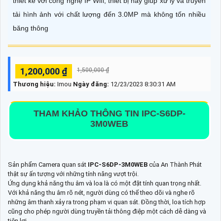
thiết kế với công nghệ IP Wifi, thiết bị này giúp xử lý và truyền
tải hình ảnh với chất lượng đến 3.0MP mà không tốn nhiều
băng thông
1,200,000 ₫
1,500,000 ₫
Thương hiệu:
Imou
Ngày đăng:
12/23/2023 8:30:31 AM
THAM KHẢO THÔNG TIN
IPC-S6DP-
3M0WEB
Sản phẩm Camera quan sát
IPC-S6DP-3M0WEB
của An Thành Phát
thật sự ấn tượng với những tính năng vượt trội.
Ứng dụng khả năng thu âm và loa là có một đặt tính quan trọng nhất.
Với khả năng thu âm rõ nét, người dùng có thể theo dõi và nghe rõ
những âm thanh xảy ra trong phạm vi quan sát. Đồng thời, loa tích hợp
cũng cho phép người dùng truyền tải thông điệp một cách dễ dàng và
tiện lợi.