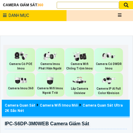
CAMERA GIÁM SÁT
360
DANH MỤC
Camera Có POE
Camera Imou
Camera Wifi
Camera Có DWDR
Imou
Phát Hiện Người
Chống Trộm Imou
Imou
Camera Imou 360
Camera Wifi Imou
Lắp Camera
Camera IP AI Full
Ngoài Trời
Uniview
Color Kbvision
Camera Quan Sát
Camera Wifi Imou Mới
Camera Quan Sát Ultra
2K Sắc Nét
IPC-S6DP-3M0WEB Camera Giám Sát