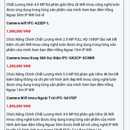
Chất Lượng Hình 4.0 MP Độ phân giải Ultra 2k Wifi Imou công nghệ luôn
được ứng dụng trong từng sản phẩm của mình Xem ban đêm Hồng
Ngoại 30m IP Wifi Giá rẻ
Camera wifi IPC-A22EP-L
1,000,000 VNĐ
Chức Năng Chính Chất Lượng Hình 2.0 MP FULL HD 1080P Sắc nét tiết
kiệm chi phí Wifi Imou công nghệ luôn được ứng dụng trong từng sản
phẩm của mình Xem ban đêm Hồng Ngoại 10m IP Wifi
Camera Imou Xoay 360 Gọi Điện IPC-GK2CP-5C0WR
1,300,000 VNĐ
Chức Năng Chính Chất Lượng Hình 5.0 MP Độ phân giải Ultra 4k lite tiết
kiệm băng thông và chi phí với hình ảnh đẹp Wifi Imou công nghệ luôn
được ứng dụng trong từng sản phẩm của mình Xem ban đêm Hồng
Ngoại 10m IP Wifi
Camera Wifi Imou Ngoài Trời IPC-S41FEP
1,800,000 VNĐ
Chức Năng Chính Chất Lượng Hình 4.0 MP Độ phân giải Ultra 2k Wifi
Imou công nghệ luôn được ứng dụng trong từng sản phẩm của mình
Hình ảnh ban đêm Hồng Ngoại 30m Được thiết kế với công nghệ IP Wifi
truyền tải hình ảnh qua mạng Chiết Khấu Cao Bao Công Lắp