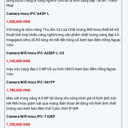
dụng Được trang bị công nghệ IP cho xử lý hình sáng đẹp Tại An Thành
Phát
Camera Imou IPC-A42P-L
1,500,000 VNĐ
Với trang bị chức năng Thu Âm Và Loa Chất lượng Wifi Imou thiết kế mỹ
thuật tích hợp nhiều công nghệ trong sản phẩm chất lượng sáng đẹp 4.0
megapixel Ultra 2k Rõ ràng chi tiết đến từng số Xem ban đêm Hồng Ngoại
10m
Camera Wifi Imou IPC-A22EP-L-V2
1,100,000 VNĐ
màu sắc sáng đẹp 2.0 MP tối ưu hơn CMOS Xem ban đêm Hồng Ngoại
10m
Camera Wifi Imou IPC-S41FP
1,780,000 VNĐ
Màu sắt trong sáng 4.0 MP Sử dụng cho công trình giá rẻ hình ảnh sắc
nét Wifi Imou giám sát qua mạng điện thoại dễ dàng với hình ảnh chất
lượng cao Xem ban đêm Full Color 30m IP Wifi
Camera Wifi Imou IPC-T42EP
1,700,000 VNĐ