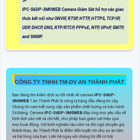
️🎉
IPC-S6DP-3M0WEB Camera Giám Sát hỗ trợ các giao
thức kết nối như ONVIF, RTSP, HTTP, HTTPS, TCP/IP,
UDP, DHCP, DNS, RTP/RTCP, PPPoE, NTP, UPnP, SMTP,
and SNMP.
CÔNG TY TNHH TM-DV AN THÀNH PHÁT
Bạn đang tìm kiếm dịch vụ tốt nhất về camera
IPC-S6DP-
3M0WEB
? An Thành Phát là công ty hàng đầu đáng tin cậy.
Chúng tôi cam kết cung cấp sản phẩm chất lượng và bảo hành
24 tháng. Camera
IPC-S6DP-3M0WEB
đáp ứng mọi yêu cầu về
hình ảnh sắc nét và chi tiết, cho phép bạn giám sát hiệu quả
mọi hoạt động. Với kinh nghiệm lâu năm và đội ngũ chuyên gia
thành thạo, An Thành Phát là điểm đến tuyệt vời cho sự an tâm
và hài lòng của bạn. Liên hệ ngay với chúng tôi để có trải