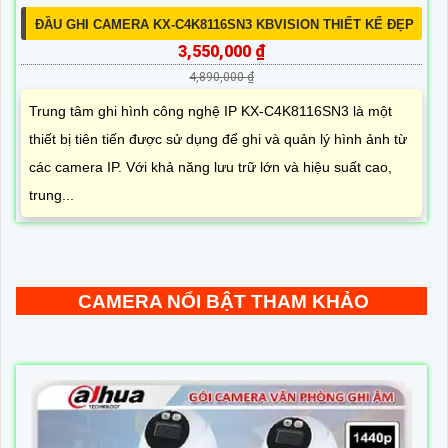
ĐẦU GHI CAMERA KX-C4K8116SN3 KBVISION THIẾT KẾ ĐẸP
3,550,000 ₫
4,890,000 ₫
Trung tâm ghi hình công nghệ IP KX-C4K8116SN3 là một
thiết bị tiên tiến được sử dụng để ghi và quản lý hình ảnh từ
các camera IP. Với khả năng lưu trữ lớn và hiệu suất cao,
trung...
CAMERA NỔI BẬT THAM KHẢO