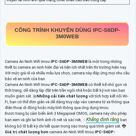
CÔNG TRÌNH KHUYẾN DÙNG
IPC-S6DP-
3M0WEB
Camera An Ninh Wifi Imou
IPC-S6DP-3M0WEB
là một trong những
thiết bị camera an ninh hiện đại và tiện ích nhất trên thị trường hiện nay.
Với mức giá rẻ và nhiều mẫu lựa chọn, camera này đáp ứng mọi nhu cầu
bảo vệ an ninh của bạn.
Camera An Ninh Wifi Imou
IPC-S6DP-3M0WEB
có thiết kế nhỏ gọn và
thời trang, dễ dàng lắp đặt trên trần ngôi nhà hoặc bất kỳ nơi nào bạn
muốn giám sát. ㊙️
Những cải tiến chất lượng
với tích hợp kết nối Wi-
Fi, bạn có thể đơn giản và dễ dàng truy cập vào camera từ xa thông qua
điện thoại di động hoặc máy tính thông qua ứng dụng Imou.
Được trang bị cảm biến ảnh 3 Megapixel CMOS, camera này cho phép
Khẳng định rằng
bạn xem và ghi lại hình ảnh rõ nét và sắc nét, ♢
bạn
không bỏ lỡ bất kỳ chi tiết quan trọng nào trong quá trình giám sát. 🐉️
Giá trị chất lượng hơn
camera An Ninh Wifi Imou
IPC-S6DP-