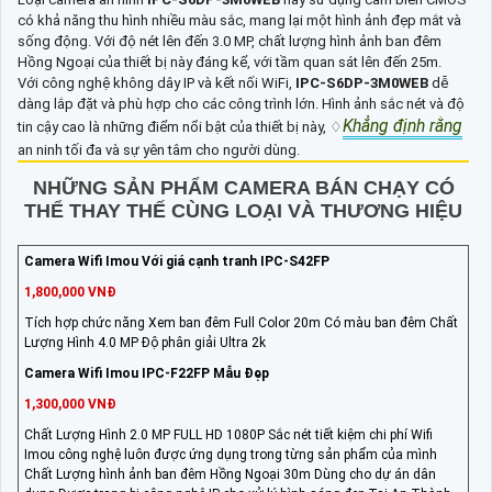
có khả năng thu hình nhiều màu sắc, mang lại một hình ảnh đẹp mắt và
sống động. Với độ nét lên đến 3.0 MP, chất lượng hình ảnh ban đêm
Hồng Ngoại của thiết bị này đáng kể, với tầm quan sát lên đến 25m.
Với công nghệ không dây IP và kết nối WiFi,
IPC-S6DP-3M0WEB
dễ
dàng lắp đặt và phù hợp cho các công trình lớn. Hình ảnh sắc nét và độ
Khẳng định rằng
tin cậy cao là những điểm nổi bật của thiết bị này, ♢
an ninh tối đa và sự yên tâm cho người dùng.
NHỮNG SẢN PHẨM CAMERA BÁN CHẠY CÓ
THỂ THAY THẾ CÙNG LOẠI VÀ THƯƠNG HIỆU
Camera Wifi Imou Với giá cạnh tranh IPC-S42FP
1,800,000 VNĐ
Tích hợp chức năng Xem ban đêm Full Color 20m Có màu ban đêm Chất
Lượng Hình 4.0 MP Độ phân giải Ultra 2k
Camera Wifi Imou IPC-F22FP Mẫu Đẹp
1,300,000 VNĐ
Chất Lượng Hình 2.0 MP FULL HD 1080P Sắc nét tiết kiệm chi phí Wifi
Imou công nghệ luôn được ứng dụng trong từng sản phẩm của mình
Chất Lượng hình ảnh ban đêm Hồng Ngoại 30m Dùng cho dự án dân