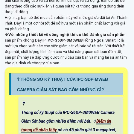
ảnh chất lượng cao và sự tiện lợi khi cài đặt và sử dụng. Bạn có thể dễ
dàng theo dõi các sự kiện và quan sát từ xa thông qua ứng dụng điện
thoại di động.
Hiện nay, bạn có thể mua sản phẩm này với mức giá ưu đãi tại An Thành
Phát. Đây là một cơ hội tốt để sở hữu một sản phẩm chất lượng với giá
cả phải chăng.
♚
Vói những thiết kế về công nghệ thì có thể đánh giá sản phẩm
sản phẩm Không Dây IP
IPC-S6DP-3M0WEB
Hồng Ngoại Smart IR là
một lựa chọn xuất sắc cho việc giám sát và bảo vệ tài sản. Với thiết kế
đẹp mắt, chất lượng hình ảnh cao và khả năng quan sát ban đêm tốt,
sản phẩm này sẽ đáp ứng được nhu cầu của bạn và mang lại sự an tâm
cho gia đình và công ty của bạn.
️❓ THÔNG SỐ KỸ THUẬT CỦA IPC-SDP-MWEB
CAMERA GIÁM SÁT BAO GỒM NHỮNG GÌ?
🤵
Thông số kỹ thuật của IPC-S6DP-3M0WEB Camera
Giám Sát bao gồm nhiều điểm nổi bật. ♢
Điểm ấn
tượng dễ nhận thấy
nó có độ phân giải 3 megapixel,