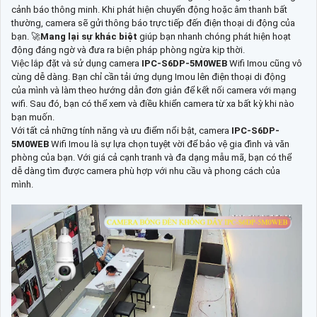
cảnh báo thông minh. Khi phát hiện chuyển động hoặc âm thanh bất
thường, camera sẽ gửi thông báo trực tiếp đến điện thoại di động của
bạn. 🚀
Mang lại sự khác biệt
giúp bạn nhanh chóng phát hiện hoạt
động đáng ngờ và đưa ra biện pháp phòng ngừa kịp thời.
Việc lắp đặt và sử dụng camera
IPC-S6DP-5M0WEB
Wifi Imou cũng vô
cùng dễ dàng. Bạn chỉ cần tải ứng dụng Imou lên điện thoại di động
của mình và làm theo hướng dẫn đơn giản để kết nối camera với mạng
wifi. Sau đó, bạn có thể xem và điều khiển camera từ xa bất kỳ khi nào
bạn muốn.
Với tất cả những tính năng và ưu điểm nổi bật, camera
IPC-S6DP-
5M0WEB
Wifi Imou là sự lựa chọn tuyệt vời để bảo vệ gia đình và văn
phòng của bạn. Với giá cả cạnh tranh và đa dạng mẫu mã, bạn có thể
dễ dàng tìm được camera phù hợp với nhu cầu và phong cách của
mình.