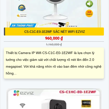
CS-C1C-E0-1E2WF SẮC NÉT WIFI EZVIZ
960,000 ₫
1,160,000 ₫
Thiết bị Camera IP Wifi CS-C1C-E0-1E2WF là lựa chọn lý
tưởng cho việc giám sát với chất lượng rõ nét lên đến 2.0
megapixel. Với khả năng nhìn rõ vào ban đêm nhờ công nghệ
hồng...