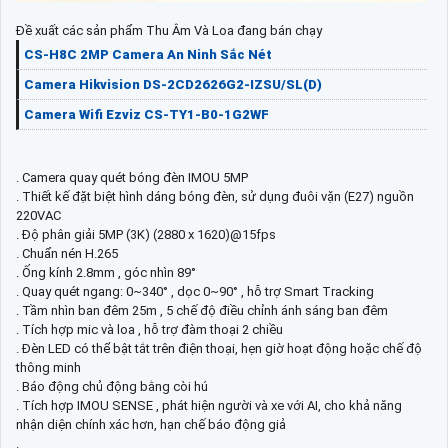
Đề xuất các sản phẩm Thu Âm Và Loa đang bán chạy
CS-H8C 2MP Camera An Ninh Sắc Nét
Camera Hikvision DS-2CD2626G2-IZSU/SL(D)
Camera Wifi Ezviz CS-TY1-B0-1G2WF
. Camera quay quét bóng đèn IMOU 5MP
. Thiết kế đặt biệt hình dáng bóng đèn, sử dụng đuôi vặn (E27) nguồn
220VAC
. Độ phân giải 5MP (3K) (2880 x 1620)@15fps
. Chuẩn nén H.265
. Ống kính 2.8mm , góc nhìn 89°
. Quay quét ngang: 0~340° , dọc 0~90° , hỗ trợ Smart Tracking
. Tầm nhìn ban đêm 25m , 5 chế độ điều chỉnh ánh sáng ban đêm
. Tích hợp mic và loa , hỗ trợ đàm thoại 2 chiều
. Đèn LED có thể bật tắt trên điện thoại, hẹn giờ hoạt động hoặc chế độ
thông minh
. Báo động chủ động bằng còi hú
. Tích hợp IMOU SENSE , phát hiện người và xe với AI, cho khả năng
nhận diện chính xác hơn, hạn chế báo động giả
.