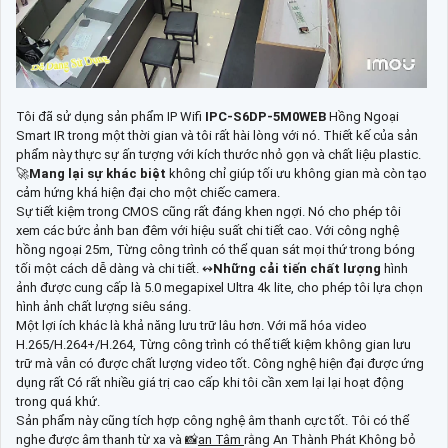
Tôi đã sử dụng sản phẩm IP Wifi
IPC-S6DP-5M0WEB
Hồng Ngoại
Smart IR trong một thời gian và tôi rất hài lòng với nó. Thiết kế của sản
phẩm này thực sự ấn tượng với kích thước nhỏ gọn và chất liệu plastic.
🚀
Mang lại sự khác biệt
không chỉ giúp tối ưu không gian mà còn tạo
cảm hứng khá hiện đại cho một chiếc camera.
Sự tiết kiệm trong CMOS cũng rất đáng khen ngợi. Nó cho phép tôi
xem các bức ảnh ban đêm với hiệu suất chi tiết cao. Với công nghệ
hồng ngoại 25m, Từng công trình có thể quan sát mọi thứ trong bóng
tối một cách dễ dàng và chi tiết. ↭
Những cải tiến chất lượng
hình
ảnh được cung cấp là 5.0 megapixel Ultra 4k lite, cho phép tôi lựa chọn
hình ảnh chất lượng siêu sáng.
Một lợi ích khác là khả năng lưu trữ lâu hơn. Với mã hóa video
H.265/H.264+/H.264, Từng công trình có thể tiết kiệm không gian lưu
trữ mà vẫn có được chất lượng video tốt. Công nghệ hiện đại được ứng
dụng rất Có rất nhiều giá trị cao cấp khi tôi cần xem lại lại hoạt động
trong quá khứ.
Sản phẩm này cũng tích hợp công nghệ âm thanh cực tốt. Tôi có thể
nghe được âm thanh từ xa và 📸
an Tâm
rằng An Thành Phát Không bỏ