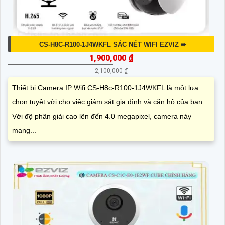
CS-H8C-R100-1J4WKFL SẮC NÉT WIFI EZVIZ ➠
1,900,000 ₫
2,100,000 ₫
Thiết bị Camera IP Wifi CS-H8c-R100-1J4WKFL là một lựa
chọn tuyệt vời cho việc giám sát gia đình và căn hộ của bạn.
Với độ phân giải cao lên đến 4.0 megapixel, camera này
mang...