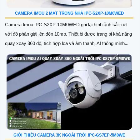
CAMERA IMOU 2 MẮT TRONG NHÀ IPC-S2XP-10M0WED
Camera Imou IPC-S2XP-10M0WED ghi lại hình ảnh sắc nét
với độ phân giải lên đến 10mp. Thiết bị được trang bị khả năng
quay xoay 360 độ, tích hợp loa và âm thanh, AI thông minh...
GIỚI THIỆU CAMERA 3K NGOÀI TRỜI IPC-GS7EP-5M0WE