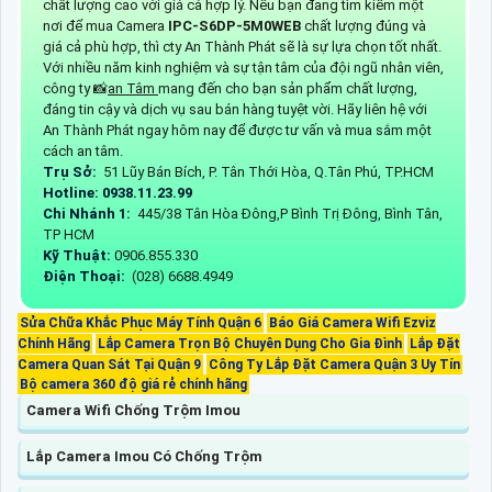
chất lượng cao với giá cả hợp lý. Nếu bạn đang tìm kiếm một
nơi để mua Camera
IPC-S6DP-5M0WEB
chất lượng đúng và
giá cả phù hợp, thì cty An Thành Phát sẽ là sự lựa chọn tốt nhất.
Với nhiều năm kinh nghiệm và sự tận tâm của đội ngũ nhân viên,
công ty 📸
an Tâm
mang đến cho bạn sản phẩm chất lượng,
đáng tin cậy và dịch vụ sau bán hàng tuyệt vời. Hãy liên hệ với
An Thành Phát ngay hôm nay để được tư vấn và mua sắm một
cách an tâm.
Trụ Sở:
51 Lũy Bán Bích, P. Tân Thới Hòa, Q.Tân Phú, TP.HCM
Hotline: 0938.11.23.99
Chi Nhánh 1:
445/38 Tân Hòa Đông,P Bình Trị Đông, Bình Tân,
TP HCM
Kỹ Thuật:
0906.855.330
Điện Thoại:
(028) 6688.4949
Sửa Chữa Khắc Phục Máy Tính Quận 6
Báo Giá Camera Wifi Ezviz
Chính Hãng
Lắp Camera Trọn Bộ Chuyên Dụng Cho Gia Đình
Lắp Đặt
Camera Quan Sát Tại Quận 9
Công Ty Lắp Đặt Camera Quận 3 Uy Tín
Bộ camera 360 độ giá rẻ chính hãng
Camera Wifi Chống Trộm Imou
Lắp Camera Imou Có Chống Trộm