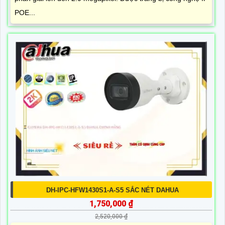
POE...
DH-IPC-HFW1430S1-A-S5 SẮC NÉT DAHUA
1,750,000 ₫
2,520,000 ₫