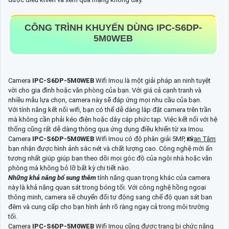
CÔNG TRÌNH KHUYẾN DÙNG
IPC-S6DP-
5M0WEB
Camera
IPC-S6DP-5M0WEB
Wifi Imou là một giải pháp an ninh tuyệt
vời cho gia đình hoặc văn phòng của bạn. Với giá cả cạnh tranh và
nhiều mẫu lựa chọn, camera này sẽ đáp ứng mọi nhu cầu của bạn.
Với tính năng kết nối wifi, bạn có thể dễ dàng lắp đặt camera trên trần
mà không cần phải kéo điện hoặc dây cáp phức tạp. Việc kết nối với hệ
thống cũng rất dễ dàng thông qua ứng dụng điều khiển từ xa Imou.
Camera
IPC-S6DP-5M0WEB
Wifi Imou có độ phân giải 5MP, 📸
an Tâm
bạn nhận được hình ảnh sắc nét và chất lượng cao. Công nghệ mới ấn
tượng nhất giúp giúp bạn theo dõi mọi góc độ của ngôi nhà hoặc văn
phòng mà không bỏ lỡ bất kỳ chi tiết nào.
Những khả năng bổ sung thêm
tính năng quan trọng khác của camera
này là khả năng quan sát trong bóng tối. Với công nghệ hồng ngoại
thông minh, camera sẽ chuyển đổi tự động sang chế độ quan sát ban
đêm và cung cấp cho bạn hình ảnh rõ ràng ngay cả trong môi trường
tối.
Camera
IPC-S6DP-5M0WEB
Wifi Imou cũng được trang bị chức năng