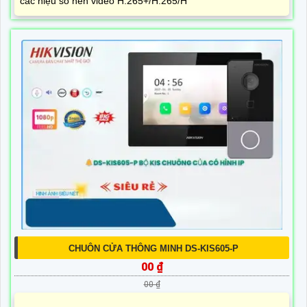
các hiệu số nén video H.265+/H.265/H
CHUÔN CỬA THÔNG MINH DS-KIS605-P
00 ₫
00 ₫