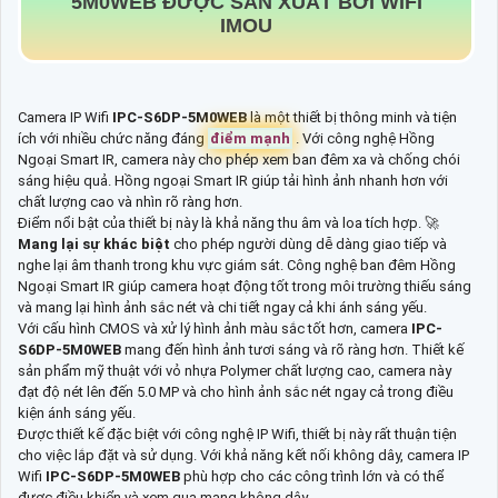
5M0WEB
ĐƯỢC SẢN XUẤT BỞI WIFI
IMOU
Camera IP Wifi
IPC-S6DP-5M0WEB
là một thiết bị thông minh và tiện
ích với nhiều chức năng đáng
điểm mạnh
. Với công nghệ Hồng
Ngoại Smart IR, camera này cho phép xem ban đêm xa và chống chói
sáng hiệu quả. Hồng ngoại Smart IR giúp tải hình ảnh nhanh hơn với
chất lượng cao và nhìn rõ ràng hơn.
Điểm nổi bật của thiết bị này là khả năng thu âm và loa tích hợp. 🚀
Mang lại sự khác biệt
cho phép người dùng dễ dàng giao tiếp và
nghe lại âm thanh trong khu vực giám sát. Công nghệ ban đêm Hồng
Ngoại Smart IR giúp camera hoạt động tốt trong môi trường thiếu sáng
và mang lại hình ảnh sắc nét và chi tiết ngay cả khi ánh sáng yếu.
Với cấu hình CMOS và xử lý hình ảnh màu sắc tốt hơn, camera
IPC-
S6DP-5M0WEB
mang đến hình ảnh tươi sáng và rõ ràng hơn. Thiết kế
sản phẩm mỹ thuật với vỏ nhựa Polymer chất lượng cao, camera này
đạt độ nét lên đến 5.0 MP và cho hình ảnh sắc nét ngay cả trong điều
kiện ánh sáng yếu.
Được thiết kế đặc biệt với công nghệ IP Wifi, thiết bị này rất thuận tiện
cho việc lắp đặt và sử dụng. Với khả năng kết nối không dây, camera IP
Wifi
IPC-S6DP-5M0WEB
phù hợp cho các công trình lớn và có thể
được điều khiển và xem qua mạng không dây.