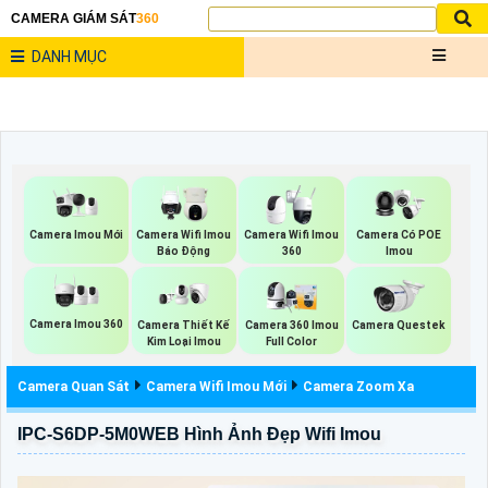
CAMERA GIÁM SÁT
360
DANH MỤC
Camera Imou Mới
Camera Wifi Imou
Camera Wifi Imou
Camera Có POE
Báo Động
360
Imou
Camera Imou 360
Camera Thiết Kế
Camera 360 Imou
Camera Questek
Kim Loại Imou
Full Color
Camera Quan Sát
Camera Wifi Imou Mới
Camera Zoom Xa
IPC-S6DP-5M0WEB Hình Ảnh Đẹp Wifi Imou