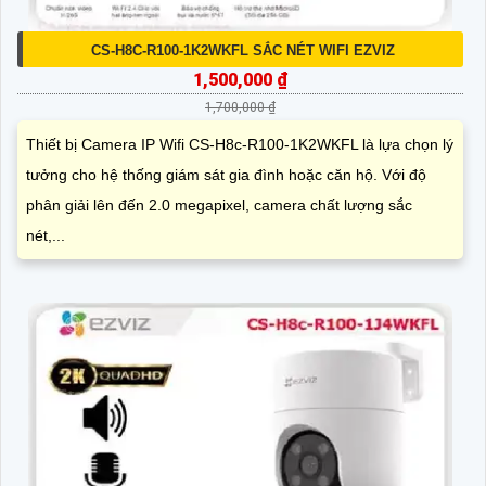
CS-H8C-R100-1K2WKFL SẮC NÉT WIFI EZVIZ
1,500,000 ₫
1,700,000 ₫
Thiết bị Camera IP Wifi CS-H8c-R100-1K2WKFL là lựa chọn lý
tưởng cho hệ thống giám sát gia đình hoặc căn hộ. Với độ
phân giải lên đến 2.0 megapixel, camera chất lượng sắc
nét,...