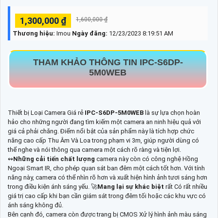
1,300,000 ₫
1,600,000 ₫
Thương hiệu:
Imou
Ngày đăng:
12/23/2023 8:19:51 AM
THAM KHẢO THÔNG TIN
IPC-S6DP-
5M0WEB
Thiết bị Loại Camera Giá rẻ
IPC-S6DP-5M0WEB
là sự lựa chọn hoàn
hảo cho những người đang tìm kiếm một camera an ninh hiệu quả với
giá cả phải chăng. Điểm nổi bật của sản phẩm này là tích hợp chức
năng cao cấp Thu Âm Và Loa trong phạm vi 3m, giúp người dùng có
thể nghe và nói thông qua camera một cách rõ ràng và tiện lợi.
↭
Những cải tiến chất lượng
camera này còn có công nghệ Hồng
Ngoại Smart IR, cho phép quan sát ban đêm một cách tốt hơn. Với tính
năng này, camera có thể nhìn rõ hơn và xuất hiện hình ảnh tươi sáng hơn
trong điều kiện ánh sáng yếu. 🚀
Mang lại sự khác biệt
rất Có rất nhiều
giá trị cao cấp khi bạn cần giám sát trong đêm tối hoặc các khu vực có
ánh sáng không đủ.
Bên cạnh đó, camera còn được trang bị CMOS Xử lý hình ảnh màu sáng