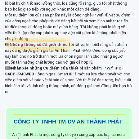
lỡ bất kỳ chi tiết nào. Đồng thời, loa cũng rõ ràng, giúp tôi phát thông
báo hoặc giao tiếp với người khác một cách dễ dàng.
Một ưu điểm lớn của sản phẩm này là công nghệ IP Wifi. ®️
Nét ưu điểm
của công nghệ
cho phép tôi dễ dàng kết nối và xem hình ảnh trực tiếp
từ điện thoại di động hoặc máy tính bảng. Tôi không phải lo lắng về
việc thiết lập dây cáp phức tạp hay việc cắt giảm khả năng phát hiện
chuyển động.
📸
Những thông số đã giới thiệu
tôi rất vui khi biết rằng sản phẩm
này đang được giảm giá tại An Thành Phát. ☣️
Với điểm cộng chủ yếu
này
làm cho nó trở thành một lựa chọn ngon lành cho những người
muốn tận hưởng chất lượng cao với giá cả hợp lý.
⌨
Nhận xét những ưu điểm của thiết bị
sản phẩm IP Wifi
IPC-
S6DP-5M0WEB
Hồng Ngoại Smart IR là một sự lựa chọn tuyệt vời cho
việc giám sát và bảo vệ tài sản của bạn. Với thiết kế ấn tượng, hiệu suất
hình ảnh tốt và tính năng thông minh, nó đáng giá mọi đồng tiền bạn bỏ
ra.
CÔNG TY TNHH TM-DV AN THÀNH PHÁT
An Thành Phát là một công ty chuyên cung cấp các loại camera