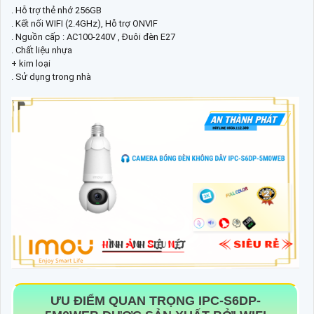
. Hỗ trợ thẻ nhớ 256GB
. Kết nối WIFI (2.4GHz), Hỗ trợ ONVIF
. Nguồn cấp : AC100-240V , Đuôi đèn E27
. Chất liệu nhựa
+ kim loại
. Sử dụng trong nhà
ƯU ĐIỂM QUAN TRỌNG
IPC-S6DP-