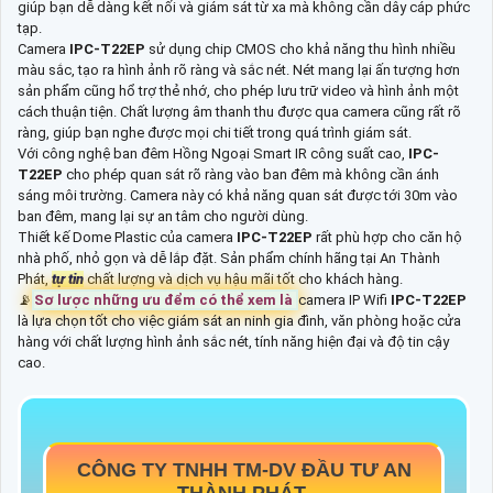
giúp bạn dễ dàng kết nối và giám sát từ xa mà không cần dây cáp phức
tạp.
Camera
IPC-T22EP
sử dụng chip CMOS cho khả năng thu hình nhiều
màu sắc, tạo ra hình ảnh rõ ràng và sắc nét. Nét mang lại ấn tượng hơn
sản phẩm cũng hổ trợ thẻ nhớ, cho phép lưu trữ video và hình ảnh một
cách thuận tiện. Chất lượng âm thanh thu được qua camera cũng rất rõ
ràng, giúp bạn nghe được mọi chi tiết trong quá trình giám sát.
Với công nghệ ban đêm Hồng Ngoại Smart IR công suất cao,
IPC-
T22EP
cho phép quan sát rõ ràng vào ban đêm mà không cần ánh
sáng môi trường. Camera này có khả năng quan sát được tới 30m vào
ban đêm, mang lại sự an tâm cho người dùng.
Thiết kế Dome Plastic của camera
IPC-T22EP
rất phù hợp cho căn hộ
nhà phố, nhỏ gọn và dễ lắp đặt. Sản phẩm chính hãng tại An Thành
Phát,
tự tin
chất lượng và dịch vụ hậu mãi tốt cho khách hàng.
📡
Sơ lược những ưu đểm có thể xem là
camera IP Wifi
IPC-T22EP
là lựa chọn tốt cho việc giám sát an ninh gia đình, văn phòng hoặc cửa
hàng với chất lượng hình ảnh sắc nét, tính năng hiện đại và độ tin cậy
cao.
CÔNG TY TNHH TM-DV ĐẦU TƯ AN
THÀNH PHÁT