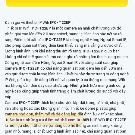
Đánh giá về thiết bị IP Wifi
IPC-T22EP
:
Thiết bị IP Wifi
IPC-T22EP
là một camera an ninh chất lượng với độ
phân giải cao lên đến 2.0 megapixel, mang lại hình ảnh sắc nét và rõ
ràng. Điểm nổi bật của
IPC-T22EP
là công nghệ Hồng Ngoại Smart IR,
cho phép quan sát trong điều kiện thiếu sáng mà vẫn giữ được chất
lượng hình ảnh. Với khả năng thu âm rõ ràng,
IPC-T22EP
giúp bạn
không chỉ có thể quan sát mà còn nghe rõ những âm thanh xung quanh.
Công nghệ ban đêm Hồng Ngoại Smart IR với công suất cao giúp
camera
IPC-T22EP
có khả năng quan sát ban đêm lên đến 30m mà
vẫn giữ được chất lượng hình ảnh. Thiết bị này được trang bị công nghệ
IP Wifi, giúp bạn dễ dàng kết nối và quản lý từ xa thông qua mạng Wifi
mà không cần đến dây cáp phức tạp. Những tích hợp mang tính công
nghệ cao cũng giúp tránh tình trạng giảm chất lượng do sự cố với dây
cáp.
Camera
IPC-T22EP
thích hợp cho việc lắp đặt trong căn hộ, nhà phố,
văn phòng hoặc các không gian nhỏ. Thiết kế dome plastic giúp
camera nhỏ gọn, thẩm mỹ và dễ dàng lắp đặt ở nhiều vị trí khác nhau.
📡
Sơ lược những ưu đểm có thể xem là
thiết bị IP Wifi
IPC-T22EP
là một lựa chọn tốt cho việc nâng cao hệ thống an ninh trong không
gian nhỏ, mang lại chất lượng hình ảnh sắc nét, khả năng quan sát ban