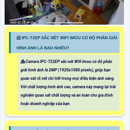
📨 IPC-T2EP SẮC NÉT WIFI IMOU CÓ ĐỘ PHÂN GIẢI
HÌNH ẢNH LÀ BAO NHIÊU?
💁 Camera IPC-T22EP sắc nét Wifi Imou có độ phân
giải hình ảnh là 2MP (1920x1080 pixels), giúp bạn
quan sát rõ nét chi tiết trong mọi điều kiện ánh sáng.
Với chất lượng hình ảnh cao, camera này mang lại trải
nghiệm quan sát chất lượng và an toàn cho gia đình
hoặc doanh nghiệp của bạn.