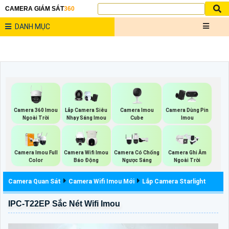
CAMERA GIÁM SÁT
360
DANH MỤC
Camera 360 Imou
Camera Imou
Lắp Camera Siêu
Camera Dùng Pin
Ngoài Trời
Cube
Nhạy Sáng Imou
Imou
Camera Imou Full
Camera Wifi Imou
Camera Có Chống
Camera Ghi Âm
Color
Báo Động
Ngược Sáng
Ngoài Trời
Camera Quan Sát
Camera Wifi Imou Mới
Lắp Camera Starlight
IPC-T22EP Sắc Nét Wifi Imou