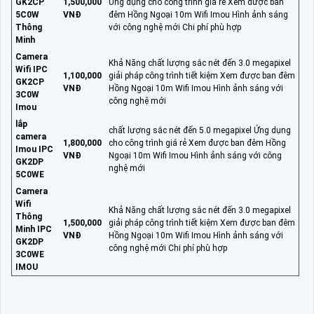
GK2CP
1,500,000
Ứng dụng cho công trình giá rẻ Xem được ban
5C0W
VNĐ
đêm Hồng Ngoại 10m Wifi Imou Hình ảnh sáng
Thông
với công nghệ mới Chi phí phù hợp
Minh
Camera
Khả Năng chất lượng sắc nét đến 3.0 megapixel
Wifi IPC
1,100,000
giải pháp công trình tiết kiệm Xem được ban đêm
GK2CP
VNĐ
Hồng Ngoại 10m Wifi Imou Hình ảnh sáng với
3C0W
công nghệ mới
Imou
lắp
chất lượng sắc nét đến 5.0 megapixel Ứng dụng
camera
1,800,000
cho công trình giá rẻ Xem được ban đêm Hồng
Imou IPC
VNĐ
Ngoại 10m Wifi Imou Hình ảnh sáng với công
GK2DP
nghệ mới
5C0WE
Camera
Wifi
Khả Năng chất lượng sắc nét đến 3.0 megapixel
Thông
1,500,000
giải pháp công trình tiết kiệm Xem được ban đêm
Minh IPC
VNĐ
Hồng Ngoại 10m Wifi Imou Hình ảnh sáng với
GK2DP
công nghệ mới Chi phí phù hợp
3C0WE
IMOU