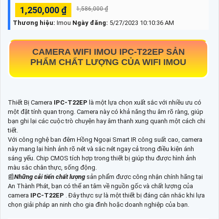
1,250,000 ₫
1,586,000 ₫
Thương hiệu:
Imou
Ngày đăng:
5/27/2023 10:10:36 AM
CAMERA WIFI IMOU
IPC-T22EP
SẢN
PHẨM CHẤT LƯỢNG CỦA WIFI IMOU
Thiết Bị Camera
IPC-T22EP
là một lựa chọn xuất sắc với nhiều ưu có
một đặt tính quan trọng. Camera này có khả năng thu âm rõ ràng, giúp
bạn ghi lại các cuộc trò chuyện hay âm thanh xung quanh một cách chi
tiết.
Với công nghệ ban đêm Hồng Ngoại Smart IR công suất cao, camera
này mang lại hình ảnh rõ nét và sắc nét ngay cả trong điều kiện ánh
sáng yếu. Chip CMOS tích hợp trong thiết bị giúp thu được hình ảnh
màu sắc chân thực, sống động.
📰
Những cải tiến chất lượng
sản phẩm được công nhận chính hãng tại
An Thành Phát, bạn có thể an tâm về nguồn gốc và chất lượng của
camera
IPC-T22EP
. Đây thực sự là một thiết bị đáng cân nhắc khi lựa
chọn giải pháp an ninh cho gia đình hoặc doanh nghiệp của bạn.