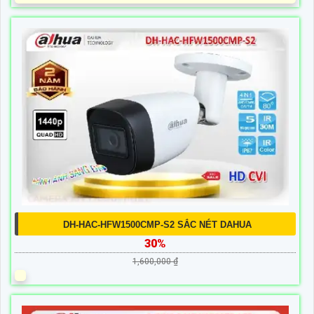
DH-HAC-HFW1500CMP-S2 SẮC NÉT DAHUA
30%
1,600,000 ₫