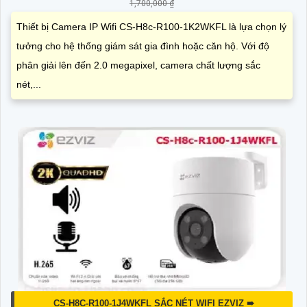
1,700,000 ₫
Thiết bị Camera IP Wifi CS-H8c-R100-1K2WKFL là lựa chọn lý
tưởng cho hệ thống giám sát gia đình hoặc căn hộ. Với độ
phân giải lên đến 2.0 megapixel, camera chất lượng sắc
nét,...
CS-H8C-R100-1J4WKFL SẮC NÉT WIFI EZVIZ ➠