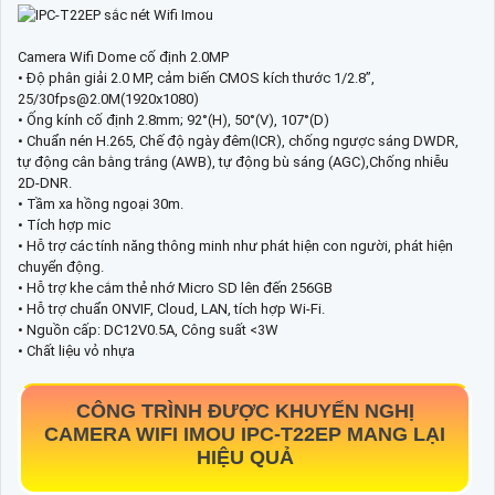
Camera Wifi Dome cố định 2.0MP
• Độ phân giải 2.0 MP, cảm biến CMOS kích thước 1/2.8”,
25/30fps@2.0M(1920x1080)
• Ống kính cố định 2.8mm; 92°(H), 50°(V), 107°(D)
• Chuẩn nén H.265, Chế độ ngày đêm(ICR), chống ngược sáng DWDR,
tự động cân bằng trắng (AWB), tự động bù sáng (AGC),Chống nhiễu
2D-DNR.
• Tầm xa hồng ngoại 30m.
• Tích hợp mic
• Hỗ trợ các tính năng thông minh như phát hiện con người, phát hiện
chuyển động.
• Hỗ trợ khe cắm thẻ nhớ Micro SD lên đến 256GB
• Hỗ trợ chuẩn ONVIF, Cloud, LAN, tích hợp Wi-Fi.
• Nguồn cấp: DC12V0.5A, Công suất <3W
• Chất liệu vỏ nhựa
CÔNG TRÌNH ĐƯỢC KHUYẾN NGHỊ
CAMERA WIFI IMOU
IPC-T22EP
MANG LẠI
HIỆU QUẢ