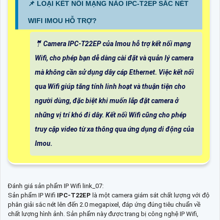
📌 LOẠI KẾT NỐI MẠNG NÀO IPC-T2EP SẮC NÉT
WIFI IMOU HỖ TRỢ?
🤵 Camera IPC-T22EP của Imou hỗ trợ kết nối mạng
Wifi, cho phép bạn dễ dàng cài đặt và quản lý camera
mà không cần sử dụng dây cáp Ethernet. Việc kết nối
qua Wifi giúp tăng tính linh hoạt và thuận tiện cho
người dùng, đặc biệt khi muốn lắp đặt camera ở
những vị trí khó đi dây. Kết nối Wifi cũng cho phép
truy cập video từ xa thông qua ứng dụng di động của
Imou.
Đánh giá sản phẩm IP Wifi link_07:
Sản phẩm IP Wifi
IPC-T22EP
là một camera giám sát chất lượng với độ
phân giải sắc nét lên đến 2.0 megapixel, đáp ứng đúng tiêu chuẩn về
chất lượng hình ảnh. Sản phẩm này được trang bị công nghệ IP Wifi,