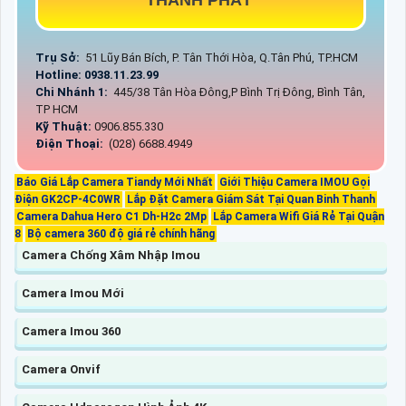
Trụ Sở:
51 Lũy Bán Bích, P. Tân Thới Hòa, Q.Tân Phú, TP.HCM
Hotline: 0938.11.23.99
Chi Nhánh 1:
445/38 Tân Hòa Đông,P Bình Trị Đông, Bình Tân,
TP HCM
Kỹ Thuật:
0906.855.330
Điện Thoại:
(028) 6688.4949
Báo Giá Lắp Camera Tiandy Mới Nhất
Giới Thiệu Camera IMOU Gọi
Điện GK2CP-4C0WR
Lắp Đặt Camera Giám Sát Tại Quan Binh Thanh
Camera Dahua Hero C1 Dh-H2c 2Mp
Lắp Camera Wifi Giá Rẻ Tại Quận
8
Bộ camera 360 độ giá rẻ chính hãng
Camera Chống Xâm Nhập Imou
Camera Imou Mới
Camera Imou 360
Camera Onvif