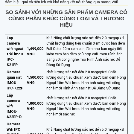
đêm hiệu quả và tiện ích với khả năng kết nối thông qua mạng Wifi.
SO SÁNH VỚI NHỮNG SẢN PHẨM CAMERA CÓ
CÙNG PHÂN KHÚC CÙNG LOẠI VÀ THƯƠNG
HIỆU
Lap
Khả Năng chất lượng sắc nét đến 2.0 megapixel
camera
Chất lượng đúng tiêu chuẩn Xem được ban đêm
wifi ngoai
1,499,000
Full Color 20m xem ban đêm như ban ngày tiết
trời imou
VNĐ
kiệm xem ban đêm phù hợp Wifi Imou Hình ảnh
IPC-
sáng với công nghệ mới Hình Ảnh sắc nét Dễ
S21FP
Dàng Sử Dụng
Camera
chất lượng sắc nét đến 2.0 megapixel Chất
quan sat
1,500,000
lượng đúng tiêu chuẩn Xem được ban đêm Hồng
IMOU
VNĐ
Ngoại 10m Wifi Imou Hình ảnh sáng với công
IPC-K22P
nghệ mới Hình Ảnh sắc nét Dễ Dàng Sử Dụng
Lắp
chất lượng sắc nét đến 2.0 megapixel Chất
camera
1,000,000
lượng đúng tiêu chuẩn Xem được ban đêm Hồng
wifi
VNĐ
Ngoại 10m Wifi Imou Hình ảnh sáng với công
IMOU-
nghệ mới sắc nét
A22EP-D
Camera
Wifi IPC
Khả Năng chất lượng sắc nét đến 5.0 megapixel