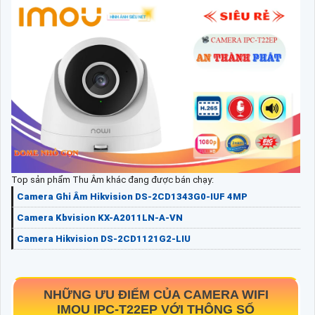
Top sản phẩm Thu Âm khác đang được bán chạy:
Camera Ghi Âm Hikvision DS-2CD1343G0-IUF 4MP
Camera Kbvision KX-A2011LN-A-VN
Camera Hikvision DS-2CD1121G2-LIU
NHỮNG ƯU ĐIỂM CỦA CAMERA WIFI
IMOU
IPC-T22EP
VỚI THÔNG SỐ