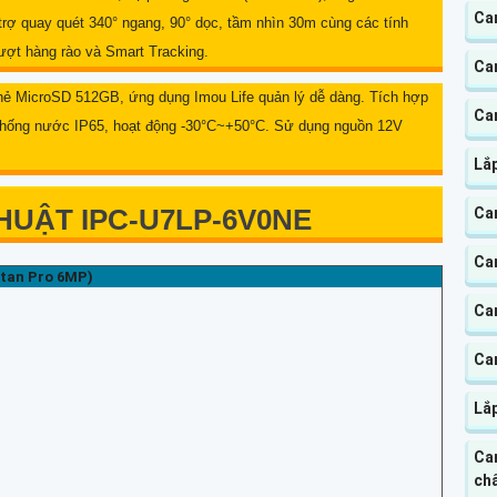
Ca
trợ quay quét 340° ngang, 90° dọc, tầm nhìn 30m cùng các tính
ượt hàng rào và Smart Tracking.
Ca
 thẻ MicroSD 512GB, ứng dụng Imou Life quản lý dễ dàng. Tích hợp
Ca
, chống nước IP65, hoạt động -30°C~+50°C. Sử dụng nguồn 12V
Lắ
HUẬT IPC-U7LP-6V0NE
Ca
Ca
itan Pro 6MP)
Ca
Cam
Lắ
Ca
chấ