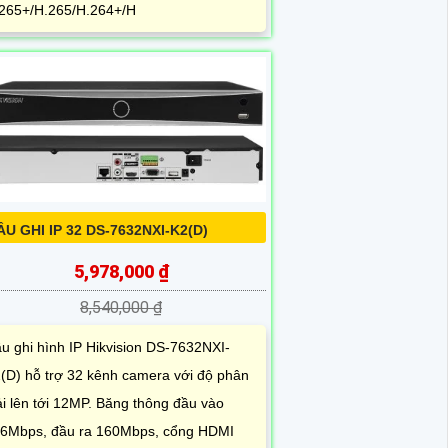
265+/H.265/H.264+/H
ẦU GHI IP 32 DS-7632NXI-K2(D)
5,978,000 ₫
8,540,000 ₫
u ghi hình IP Hikvision DS-7632NXI-
(D) hỗ trợ 32 kênh camera với độ phân
ải lên tới 12MP. Băng thông đầu vào
6Mbps, đầu ra 160Mbps, cổng HDMI