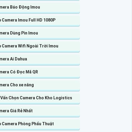
mera Báo Động Imou
p Camera Imou Full HD 1080P
mera Dùng Pin Imou
p Camera Wifi Ngoài Trời Imou
mera Ai Dahua
mera Có Đọc Mã QR
mera Cho xe nâng
 Vấn Chọn Camera Cho Kho Logistics
mera Giá Rẻ Nhất
p Camera Phòng Phẩu Thuật