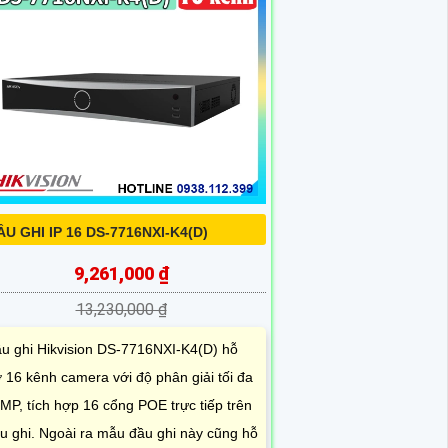
ẦU GHI IP 16 DS-7716NXI-K4(D)
9,261,000 ₫
13,230,000 ₫
u ghi Hikvision DS-7716NXI-K4(D) hỗ
ợ 16 kênh camera với độ phân giải tối đa
MP, tích hợp 16 cổng POE trực tiếp trên
u ghi. Ngoài ra mẫu đầu ghi này cũng hỗ