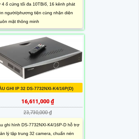
ợ 4 ổ cứng tối đa 10TB/ổ, 16 kênh phát
ện người/phương tiện cùng nhận diện
uôn mặt thông minh
ẦU GHI IP 32 DS-7732NXI-K4/16P(D)
16,611,000 ₫
23,730,000 ₫
u ghi hình DS-7732NXI-K4/16P-D hỗ trợ
ản lý tập trung 32 camera, chuẩn nén