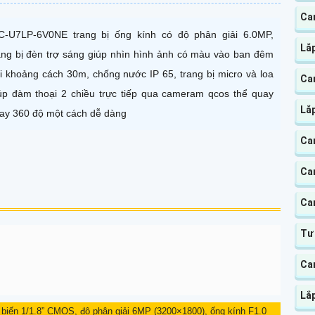
Ca
C-U7LP-6V0NE trang bị ống kính có độ phân giải 6.0MP,
Lắ
ang bị đèn trợ sáng giúp nhìn hình ảnh có màu vào ban đêm
i khoảng cách 30m, chống nước IP 65, trang bị micro và loa
Ca
úp đàm thoại 2 chiều trực tiếp qua cameram qcos thể quay
Lắ
ay 360 độ một cách dễ dàng
Ca
Ca
Ca
Tư
Ca
Lắ
m biến 1/1.8” CMOS, độ phân giải 6MP (3200×1800), ống kính F1.0