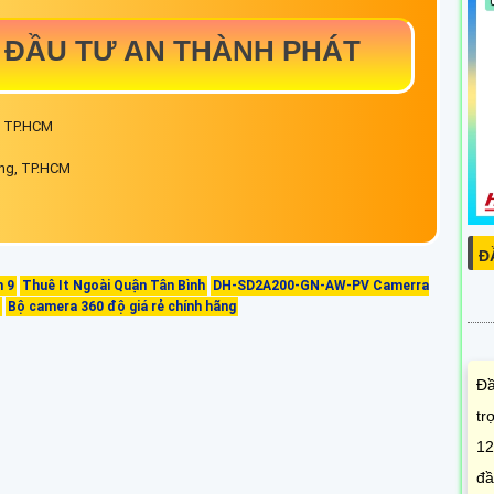
 ĐẦU TƯ AN THÀNH PHÁT
, TP.HCM
ng, TP.HCM
Đ
 9
Thuê It Ngoài Quận Tân Bình
DH-SD2A200-GN-AW-PV Camerra
Bộ camera 360 độ giá rẻ chính hãng
Đầ
tr
12
đầ