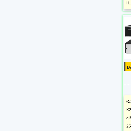
H.
Đ
Đầ
K2
gi
25