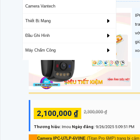
Camera Vantech
IP
Thiết Bị Mạng
tr
vớ
Đầu Ghi Hình
gi
xo
Máy Chấm Công
2,100,000 ₫
2,300,000 ₫
Thương hiệu:
Imou
Ngày đăng:
9/26/2025 5:09:51 PM
Camera IPC-U7LP-6V0NE
(Titan Pro 6MP) trang bị cả