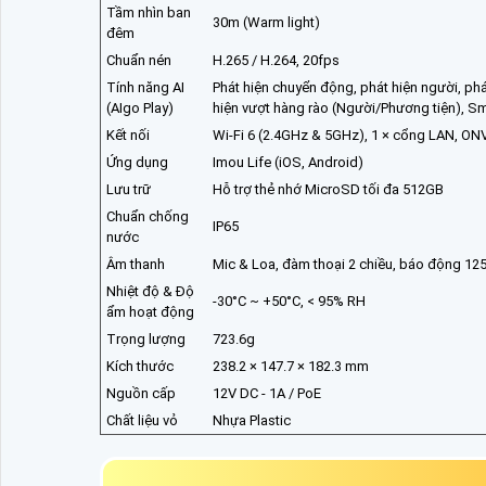
Tầm nhìn ban
30m (Warm light)
đêm
Chuẩn nén
H.265 / H.264, 20fps
Tính năng AI
Phát hiện chuyển động, phát hiện người, ph
(AIgo Play)
hiện vượt hàng rào (Người/Phương tiện), Sma
Kết nối
Wi-Fi 6 (2.4GHz & 5GHz), 1 × cổng LAN, ON
Ứng dụng
Imou Life (iOS, Android)
Lưu trữ
Hỗ trợ thẻ nhớ MicroSD tối đa 512GB
Chuẩn chống
IP65
nước
Âm thanh
Mic & Loa, đàm thoại 2 chiều, báo động 12
Nhiệt độ & Độ
-30°C ~ +50°C, < 95% RH
ẩm hoạt động
Trọng lượng
723.6g
Kích thước
238.2 × 147.7 × 182.3 mm
Nguồn cấp
12V DC - 1A / PoE
Chất liệu vỏ
Nhựa Plastic