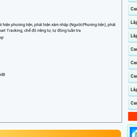
Ca
Lắp
át hiện phương tiện, phát hiện xâm nhập (Người/Phương tiện), phát
rt Tracking, chế độ riêng tư, tự động tuần tra
Lắ
VIF
Ca
Cam
5dB
Ca
Lắ
Cam