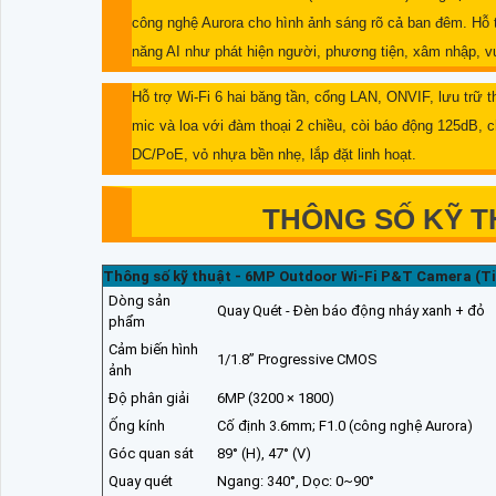
công nghệ Aurora cho hình ảnh sáng rõ cả ban đêm. Hỗ 
năng AI như phát hiện người, phương tiện, xâm nhập, v
Hỗ trợ Wi-Fi 6 hai băng tần, cổng LAN, ONVIF, lưu trữ
mic và loa với đàm thoại 2 chiều, còi báo động 125dB
DC/PoE, vỏ nhựa bền nhẹ, lắp đặt linh hoạt.
THÔNG SỐ KỸ T
Thông số kỹ thuật - 6MP Outdoor Wi-Fi P&T Camera (T
Dòng sản
Quay Quét - Đèn báo động nháy xanh + đỏ
phẩm
Cảm biến hình
1/1.8” Progressive CMOS
ảnh
Độ phân giải
6MP (3200 × 1800)
Ống kính
Cố định 3.6mm; F1.0 (công nghệ Aurora)
Góc quan sát
89° (H), 47° (V)
Quay quét
Ngang: 340°, Dọc: 0~90°