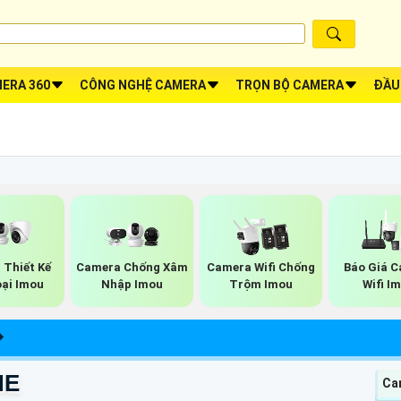
ERA 360
CÔNG NGHỆ CAMERA
TRỌN BỘ CAMERA
ĐẦU
Thiết Kế
Camera Chống Xâm
Camera Wifi Chống
Báo Giá 
oại Imou
Nhập Imou
Trộm Imou
Wifi I
NE
Cam