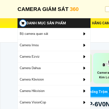
CAMERA GIÁM SÁT
360
DANH MỤC SẢN PHẨM
HÃNG CAM
Bộ camera quan sát
Camera Imou
Camera Ezviz
Camera Dahua
Báo Giá Camera
Camera Nén Hình
Camera 
Imou Trong Nhà
H.265 Imou
Kim L
Camera Kbvision
Camera Hikvision
Camera Wifi Chính Hãng
Camera Imou Chống Trộm
Camera Imou IPC-U7LP-6V0
Camera VisionCop