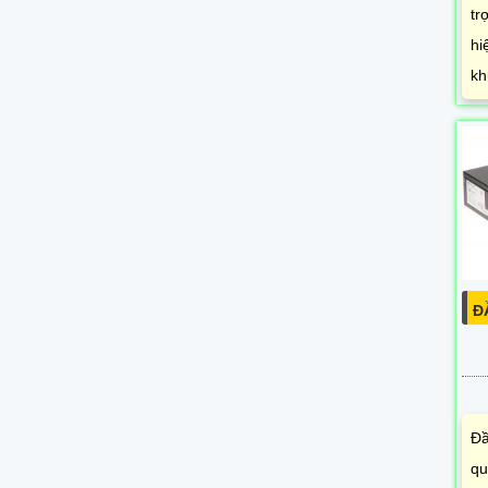
tr
hi
kh
Đ
Đầ
qu