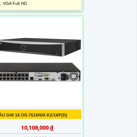
, VGA Full HD
ẦU GHI 16 DS-7616NXI-K2/16P(D)
10,108,000 ₫