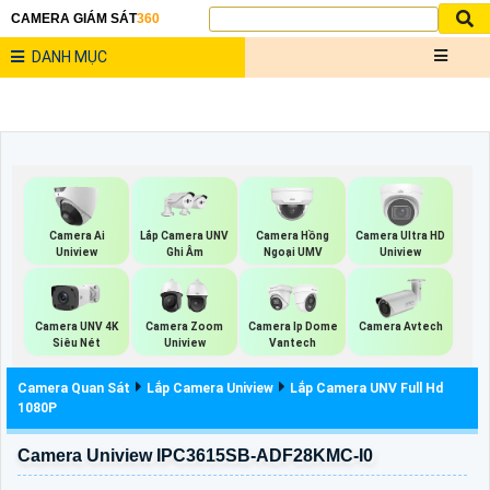
CAMERA GIÁM SÁT
360
DANH MỤC
Lắp Camera UNV
Camera Ai
Camera Hồng
Camera Ultra HD
Ghi Âm
Uniview
Ngoại UMV
Uniview
Camera UNV 4K
Camera Zoom
Camera Ip Dome
Camera Avtech
Siêu Nét
Uniview
Vantech
Camera Quan Sát
Lắp Camera Uniview
Lắp Camera UNV Full Hd
1080P
Camera Uniview IPC3615SB-ADF28KMC-I0