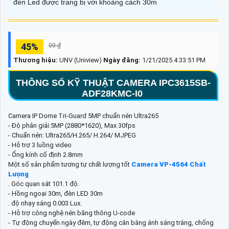
đèn Led được trang bị với khoảng cách 30m
45%
00 ₫
Thương hiệu:
UNV (Uniview)
Ngày đăng:
1/21/2025 4:33:51 PM
THÔNG SỐ KỸ THUẬT CAMERA IPC3615SB-
ADF28KMC-I0
Camera IP Dome Tri-Guard 5MP chuẩn nén Ultra265
- Độ phân giải:5MP (2880*1620), Max 30fps
- Chuẩn nén: Ultra265/H.265/ H.264/ MJPEG
- Hỗ trợ 3 luồng video
- Ống kính cố định 2.8mm
Một số sản phẩm tương tự chất lượng tốt
Camera VP-4564 Chất
Lượng
. Góc quan sát 101.1 độ.
- Hồng ngoại 30m, đèn LED 30m
. độ nhạy sáng 0.003 Lux.
- Hỗ trợ công nghệ nén băng thông U-code
- Tự động chuyển ngày đêm, tự động cân bằng ánh sáng trắng, chống