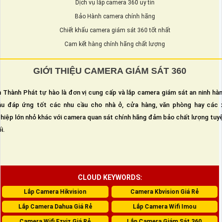
Dịch vụ lắp camera 360 uy tín
Bảo Hành camera chính hãng
Chiết khấu camera giám sát 360 tốt nhất
Cam kết hàng chính hãng chất lượng
GIỚI THIỆU CAMERA GIÁM SÁT 360
 Thành Phát tự hào là đơn vị cung cấp và lắp camera giám sát an ninh hà
u đáp ứng tốt các nhu cầu cho nhà ở, cửa hàng, văn phòng hay các 
hiệp lớn nhỏ khác với camera quan sát chính hãng đảm bảo chất lượng tuy
i.
CLOUD KEYWORDS:
Lắp Camera Hikvision
Camera Kbvision Giá Rẻ
Lắp Camera Dahua Giá Rẻ
Lắp Camera Wifi Imou
Camera Wifi Ezviz Giá Rẻ
Lắp Camera Giám Sát 360