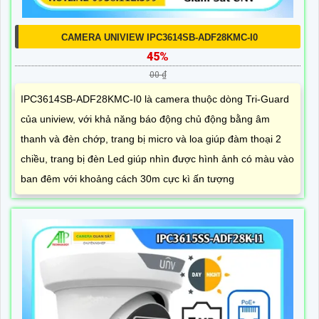
CAMERA UNIVIEW IPC3614SB-ADF28KMC-I0
45%
00 ₫
IPC3614SB-ADF28KMC-I0 là camera thuộc dòng Tri-Guard
của uniview, với khả năng báo động chủ động bằng âm
thanh và đèn chớp, trang bị micro và loa giúp đàm thoại 2
chiều, trang bị đèn Led giúp nhìn được hình ảnh có màu vào
ban đêm với khoảng cách 30m cực kì ấn tượng