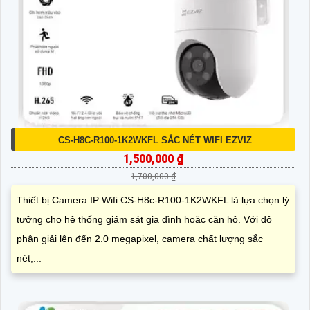
CS-H8C-R100-1K2WKFL SẮC NÉT WIFI EZVIZ
1,500,000 ₫
1,700,000 ₫
Thiết bị Camera IP Wifi CS-H8c-R100-1K2WKFL là lựa chọn lý
tưởng cho hệ thống giám sát gia đình hoặc căn hộ. Với độ
phân giải lên đến 2.0 megapixel, camera chất lượng sắc
nét,...