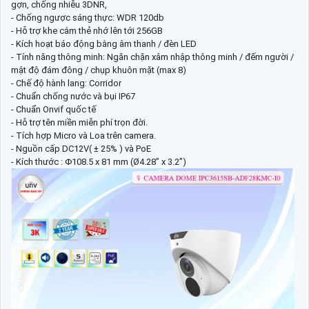
gợn, chống nhiễu 3DNR,
- Chống ngược sáng thực: WDR 120db
- Hỗ trợ khe cắm thẻ nhớ lên tới 256GB
- Kích hoạt báo động bằng âm thanh / đèn LED
- Tính năng thông minh: Ngăn chặn xâm nhập thông minh / đếm người /
mật độ đám đông / chụp khuôn mặt (max 8)
- Chế độ hành lang: Corridor
- Chuẩn chống nước và bụi IP67
- Chuẩn Onvif quốc tế
- Hỗ trợ tên miền miễn phí trọn đời.
- Tích hợp Micro và Loa trên camera.
- Nguồn cấp DC12V( ± 25% ) và PoE
- Kích thước : Φ108.5 x 81 mm (Ø4.28” x 3.2”)