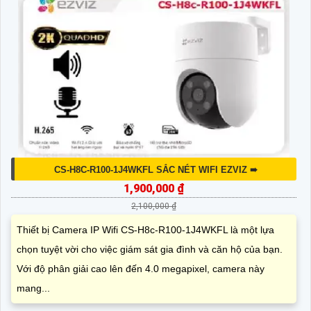
CS-H8C-R100-1J4WKFL SẮC NÉT WIFI EZVIZ ➠
1,900,000 ₫
2,100,000 ₫
Thiết bị Camera IP Wifi CS-H8c-R100-1J4WKFL là một lựa
chọn tuyệt vời cho việc giám sát gia đình và căn hộ của bạn.
Với độ phân giải cao lên đến 4.0 megapixel, camera này
mang...