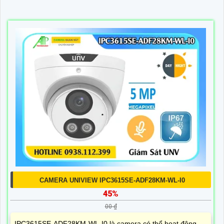
CAMERA UNIVIEW IPC3615SE-ADF28KM-WL-I0
45%
00 ₫
IPC3615SE-ADF28KM-WL-I0 là camera có thể hoạt động