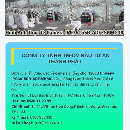
CÔNG TY TNHH TM-DV ĐẦU TƯ AN
THÀNH PHÁT
Dịch vụ chất lượng cao về camera chống chói 120dB
Uniview
IPC3615SB-ADF28KMC-I0
tại Công ty An Thành Phát. Giá cả
hợp lý chăm sóc khách hàng tận tâm lắp đặt và tư vấn nhiệt
tình.
Trụ Sở:
51 Lũy Bán Bích, P. Tân Thới Hòa, Q.Tân Phú, TP.HCM
Hotline: 0938.11.23.99
Chi Nhánh 1:
445/38 Tân Hòa Đông,P Bình Trị Đông, Bình Tân,
TP HCM
Kỹ Thuật:
0906.855.330
Điện Thoại:
(028) 6688.4949