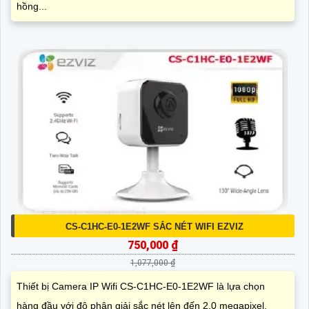
hồng...
CS-C1HC-E0-1E2WF SẮC NÉT WIFI EZVIZ
750,000 ₫
1,077,000 ₫
Thiết bị Camera IP Wifi CS-C1HC-E0-1E2WF là lựa chọn
hàng đầu với độ phân giải sắc nét lên đến 2.0 megapixel,