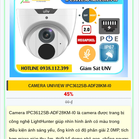
CAMERA UNIVIEW IPC3612SB-ADF28KM-I0
45%
00 ₫
Camera IPC3612SB-ADF28KM-I0 là camera được trang bị
công nghệ LightHunter giúp nhìn hình ảnh có màu trong
điều kiện ánh sáng yếu, ống kính có độ phân giải 2.0MP, tích
hợp micro giúp thu âm, thiết kế dome nhỏ gọn, chống ngược