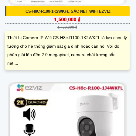
CS-H8C-R100-1K2WKFL SẮC NÉT WIFI EZVIZ
1,500,000 ₫
1,700,000 ₫
Thiết bị Camera IP Wifi CS-H8c-R100-1K2WKFL là lựa chọn lý
tưởng cho hệ thống giám sát gia đình hoặc căn hộ. Với độ
phân giải lên đến 2.0 megapixel, camera chất lượng sắc
nét,...