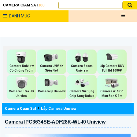
CAMERA GIÁM SÁT
360
DANH MỤC
Lắp Camera UNV
Camera Uniview
Camera UNV 4K
Camera Zoom
Full Hd 1080P
Có Chống Trộm
Siêu Nét
Uniview
Camera Ultra HD
Camera Ip Uniview
Camera Sử Dụng
Camera Wifi Có
Uniview
Chip Sony Dahua
Màu Ban Đêm
Camera Quan Sát
Lắp Camera Uniview
Camera IPC3634SE-ADF28K-WL-I0 Uniview