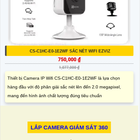
CS-C1HC-E0-1E2WF SẮC NÉT WIFI EZVIZ
750,000 ₫
1,077,000 ₫
Thiết bị Camera IP Wifi CS-C1HC-E0-1E2WF là lựa chọn
hàng đầu với độ phân giải sắc nét lên đến 2.0 megapixel,
mang đến hình ảnh chất lượng đúng tiêu chuẩn
LẮP CAMERA GIÁM SÁT 360