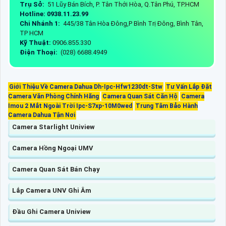
Trụ Sở:
51 Lũy Bán Bích, P. Tân Thới Hòa, Q.Tân Phú, TP.HCM
Hotline: 0938.11.23.99
Chi Nhánh 1:
445/38 Tân Hòa Đông,P Bình Trị Đông, Bình Tân,
TP HCM
Kỹ Thuật:
0906.855.330
Điện Thoại:
(028) 6688.4949
Giới Thiệu Về Camera Dahua Dh-Ipc-Hfw1230dt-Stw
Tư Vấn Lắp Đặt
Camera Văn Phòng Chính Hãng
Camera Quan Sát Căn Hộ
Camera
Imou 2 Mắt Ngoài Trời Ipc-S7xp-10M0wed
Trung Tâm Bảo Hành
Camera Dahua Tận Nơi
Camera Starlight Uniview
Camera Hồng Ngoại UMV
Camera Quan Sát Bán Chạy
Lắp Camera UNV Ghi Âm
Đầu Ghi Camera Uniview