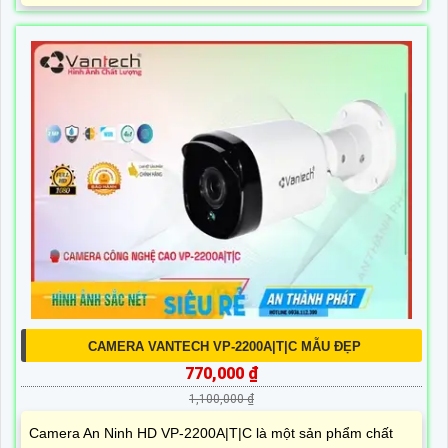
CAMERA VANTECH VP-2200A|T|C MẪU ĐẸP
770,000 ₫
1,100,000 ₫
Camera An Ninh HD VP-2200A|T|C là một sản phẩm chất