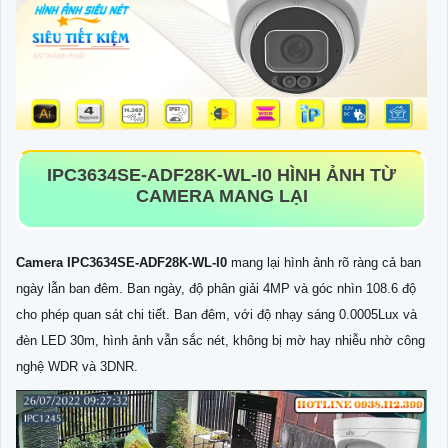
IPC3634SE-ADF28K-WL-I0 HÌNH ẢNH TỪ
CAMERA MANG LẠI
Camera IPC3634SE-ADF28K-WL-I0
mang lại hình ảnh rõ ràng cả ban
ngày lẫn ban đêm. Ban ngày, độ phân giải 4MP và góc nhìn 108.6 độ
cho phép quan sát chi tiết. Ban đêm, với độ nhạy sáng 0.0005Lux và
đèn LED 30m, hình ảnh vẫn sắc nét, không bị mờ hay nhiễu nhờ công
nghệ WDR và 3DNR.