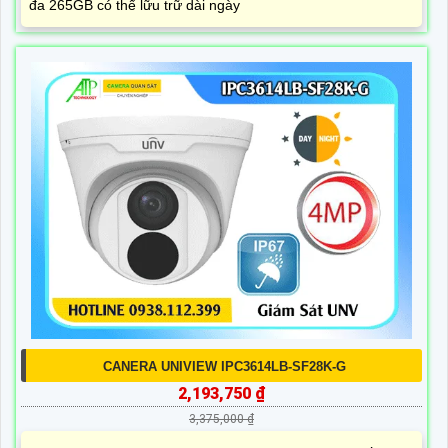
đa 265GB có thể lữu trữ dài ngày
CANERA UNIVIEW IPC3614LB-SF28K-G
2,193,750 ₫
3,375,000 ₫