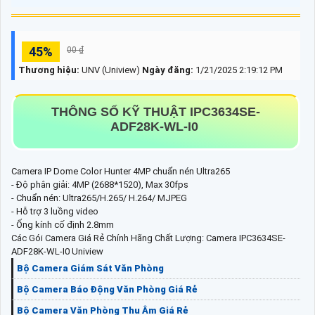
45%
00 ₫
Thương hiệu:
UNV (Uniview)
Ngày đăng:
1/21/2025 2:19:12 PM
THÔNG SỐ KỸ THUẬT IPC3634SE-
ADF28K-WL-I0
Camera IP Dome Color Hunter 4MP chuẩn nén Ultra265
- Độ phân giải: 4MP (2688*1520), Max 30fps
- Chuẩn nén: Ultra265/H.265/ H.264/ MJPEG
- Hỗ trợ 3 luồng video
- Ống kính cố định 2.8mm
Các Gói Camera Giá Rẻ Chính Hãng Chất Lượng: Camera IPC3634SE-
ADF28K-WL-I0 Uniview
Bộ Camera Giám Sát Văn Phòng
Bộ Camera Báo Động Văn Phòng Giá Rẻ
Bộ Camera Văn Phòng Thu Âm Giá Rẻ