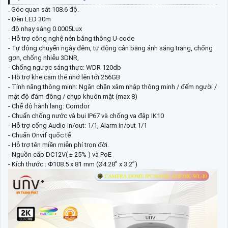
. Góc quan sát 108.6 độ.
- Đèn LED 30m
. độ nhạy sáng 0.0005Lux
- Hỗ trợ công nghệ nén băng thông U-code
- Tự động chuyển ngày đêm, tự động cân bằng ánh sáng trắng, chống
gợn, chống nhiễu 3DNR,
- Chống ngược sáng thực: WDR 120db
- Hỗ trợ khe cắm thẻ nhớ lên tới 256GB
- Tính năng thông minh: Ngăn chặn xâm nhập thông minh / đếm người /
mật độ đám đông / chụp khuôn mặt (max 8)
- Chế độ hành lang: Corridor
- Chuẩn chống nước và bụi IP67 và chống va đập IK10
- Hỗ trợ cổng Audio in/out: 1/1, Alarm in/out 1/1
- Chuẩn Onvif quốc tế
- Hỗ trợ tên miền miễn phí trọn đời.
- Nguồn cấp DC12V( ± 25% ) và PoE
- Kích thước : Φ108.5 x 81 mm (Ø4.28” x 3.2”)