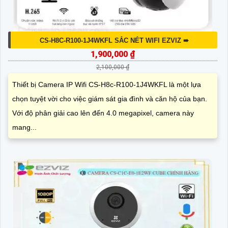
CS-H8C-R100-1J4WKFL SẮC NÉT WIFI EZVIZ ➠
1,900,000 ₫
2,100,000 ₫
Thiết bị Camera IP Wifi CS-H8c-R100-1J4WKFL là một lựa
chọn tuyệt vời cho việc giám sát gia đình và căn hộ của bạn.
Với độ phân giải cao lên đến 4.0 megapixel, camera này
mang...