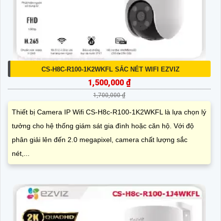
CS-H8C-R100-1K2WKFL SẮC NÉT WIFI EZVIZ
1,500,000 ₫
1,700,000 ₫
Thiết bị Camera IP Wifi CS-H8c-R100-1K2WKFL là lựa chọn lý
tưởng cho hệ thống giám sát gia đình hoặc căn hộ. Với độ
phân giải lên đến 2.0 megapixel, camera chất lượng sắc
nét,...