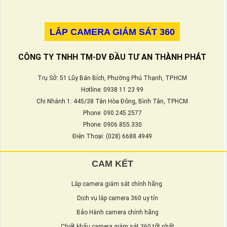
LẮP CAMERA GIÁM SÁT 360
CÔNG TY TNHH TM-DV ĐẦU TƯ AN THÀNH PHÁT
Trụ Sở: 51 Lũy Bán Bích, Phường Phú Thạnh, TP.HCM
Hotline: 0938 11 23 99
Chi Nhánh 1: 445/38 Tân Hòa Đông, Bình Tân, TPHCM
Phone: 090.245.2577
Phone: 0906.855.330
Điện Thoại: (028) 6688.4949
CAM KẾT
Lắp camera giám sát chính hãng.
Dịch vụ lắp camera 360 uy tín
Bảo Hành camera chính hãng
Chiết khấu camera giám sát 360 tốt nhất