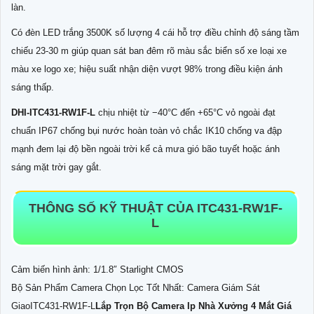
làn.
Có đèn LED trắng 3500K số lượng 4 cái hỗ trợ điều chỉnh độ sáng tầm
chiếu 23-30 m giúp quan sát ban đêm rõ màu sắc biển số xe loại xe
màu xe logo xe; hiệu suất nhận diện vượt 98% trong điều kiện ánh
sáng thấp.
DHI-ITC431-RW1F-L
chịu nhiệt từ −40°C đến +65°C vỏ ngoài đạt
chuẩn IP67 chống bụi nước hoàn toàn vỏ chắc IK10 chống va đập
mạnh đem lại độ bền ngoài trời kể cả mưa gió bão tuyết hoặc ánh
sáng mặt trời gay gắt.
THÔNG SỐ KỸ THUẬT CỦA ITC431-RW1F-
L
Cảm biến hình ảnh: 1/1.8″ Starlight CMOS
Bộ Sản Phẩm Camera Chọn Lọc Tốt Nhất: Camera Giám Sát
GiaoITC431-RW1F-L
Lắp Trọn Bộ Camera Ip Nhà Xưởng 4 Mắt Giá