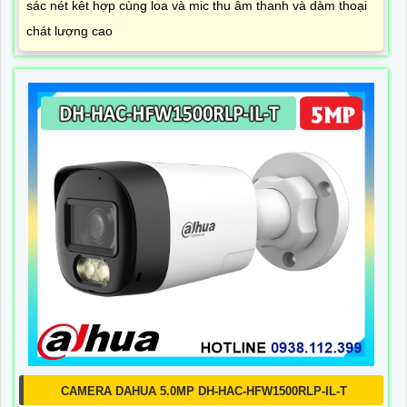
sác nét kêt hợp cùng loa và mic thu âm thanh và dàm thoại
chát lượng cao
CAMERA DAHUA 5.0MP DH-HAC-HFW1500RLP-IL-T