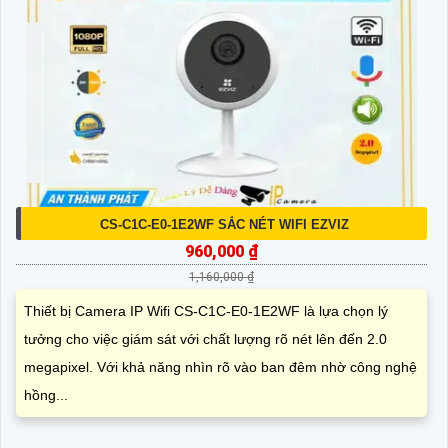
CS-C1C-E0-1E2WF SẮC NÉT WIFI EZVIZ
960,000 ₫
1,160,000 ₫
Thiết bị Camera IP Wifi CS-C1C-E0-1E2WF là lựa chọn lý
tưởng cho việc giám sát với chất lượng rõ nét lên đến 2.0
megapixel. Với khả năng nhìn rõ vào ban đêm nhờ công nghệ
hồng...