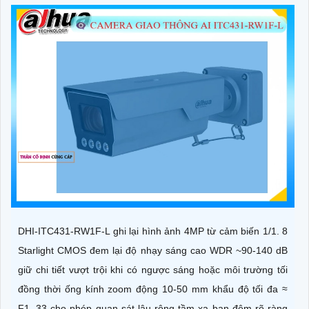
DHI-ITC431-RW1F-L ghi lại hình ảnh 4MP từ cảm biến 1/1. 8
Starlight CMOS đem lại độ nhạy sáng cao WDR ~90-140 dB
giữ chi tiết vượt trội khi có ngược sáng hoặc môi trường tối
đồng thời ống kính zoom động 10-50 mm khẩu độ tối đa ≈
F1. 33 cho phép quan sát lâu rộng tầm xa ban đêm rõ ràng