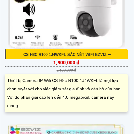
CS-H8C-R100-1J4WKFL SẮC NÉT WIFI EZVIZ ➠
1,900,000 ₫
2,100,000 ₫
Thiết bị Camera IP Wifi CS-H8c-R100-1J4WKFL là một lựa
chọn tuyệt vời cho việc giám sát gia đình và căn hộ của bạn.
Với độ phân giải cao lên đến 4.0 megapixel, camera này
mang...