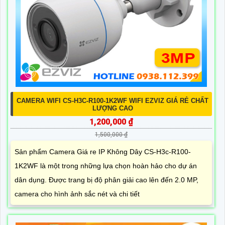
CAMERA WIFI CS-H3C-R100-1K2WF WIFI EZVIZ GIÁ RẺ CHẤT
LƯỢNG CAO
1,200,000 ₫
1,500,000 ₫
Sản phẩm Camera Giá re IP Không Dây CS-H3c-R100-
1K2WF là một trong những lựa chọn hoàn hảo cho dự án
dân dụng. Được trang bị độ phân giải cao lên đến 2.0 MP,
camera cho hình ảnh sắc nét và chi tiết