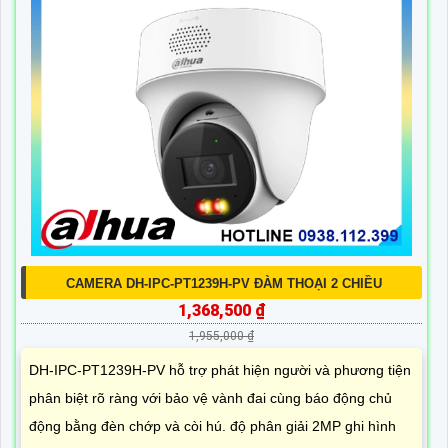
CAMERA DH-IPC-PT1239H-PV ĐÀM THOẠI 2 CHIỀU
1,368,500 ₫
1,955,000 ₫
DH-IPC-PT1239H-PV hỗ trợ phát hiện người và phương tiện
phân biệt rõ ràng với bảo vệ vành đai cùng báo động chủ
động bằng đèn chớp và còi hú. độ phân giải 2MP ghi hình