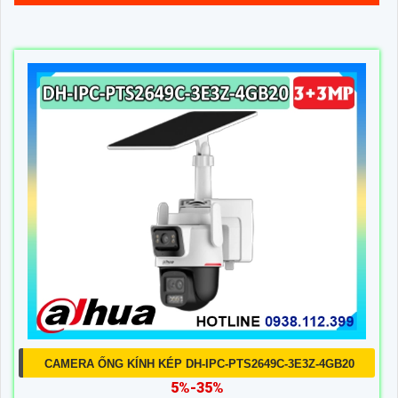
CAMERA ỐNG KÍNH KÉP DH-IPC-PTS2649C-3E3Z-4GB20
5%-35%