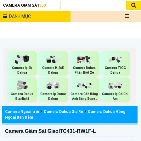
CAMERA GIÁM SÁT
360
DANH MỤC
Camera Ip 4k
Camera H.265
Camera Dahua
Camera TIOC
Dahua
Dahua
Phân Biệt Xe
Dahua
Camera Dahua
Camera Ip Dome
Camera Cân Bằng
Camera Ip Có Ghi
Starlight
Dahua
Ánh Sáng Super
Âm
Adapt
Camera Ngoài trời
Camera Dahua Giá Rẻ
Camera Dahua Hồng
Ngoại Ban Đêm
Camera Giám Sát GiaoITC431-RW1F-L