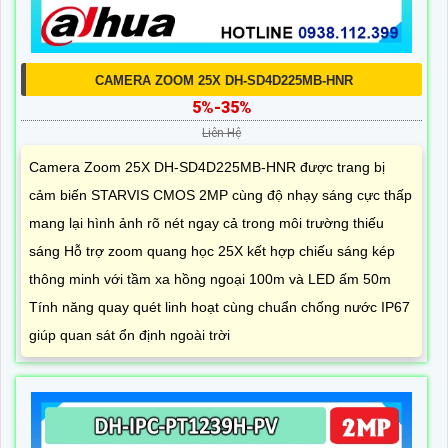
CAMERA ZOOM 25X DH-SD4D225MB-HNR
5%-35%
Liên Hệ
Camera Zoom 25X DH-SD4D225MB-HNR được trang bị
cảm biến STARVIS CMOS 2MP cùng độ nhạy sáng cực thấp
mang lại hình ảnh rõ nét ngay cả trong môi trường thiếu
sáng Hỗ trợ zoom quang học 25X kết hợp chiếu sáng kép
thông minh với tầm xa hồng ngoại 100m và LED ấm 50m
Tính năng quay quét linh hoạt cùng chuẩn chống nước IP67
giúp quan sát ổn định ngoài trời