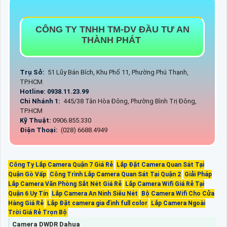
CÔNG TY TNHH TM-DV ĐẦU TƯ AN
THÀNH PHÁT
Trụ Sở:
51 Lũy Bán Bích, Khu Phố 11, Phường Phú Thạnh,
TP.HCM
Hotline: 0938.11.23.99
Chi Nhánh 1:
445/38 Tân Hòa Đông, Phường Bình Trị Đông,
TP.HCM
Kỹ Thuật:
0906.855.330
Điện Thoại:
(028) 6688.4949
Công Ty Lắp Camera Quận 7 Giá Rẻ
Lắp Đặt Camera Quan Sát Tại
Quận Gò Vấp
Công Trình Lắp Camera Quan Sát Tại Quận 2
Giải Pháp
Lắp Camera Văn Phòng Sắt Nét Giá Rẻ
Lắp Camera Wifi Giá Rẻ Tại
Quận 6 Uy Tín
Lắp Camera An Ninh Siêu Nét
Bộ Camera Wifi Cho Cửa
Hàng Giá Rẻ
Lắp Đặt camera gia đình full color
Lắp Camera Ngoài
Trời Giá Rẻ Trọn Bộ
Camera DWDR Dahua