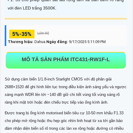
với đèn LED trắng 3500K.
5%-35%
Liên Hệ
Thương hiệu:
Dahua
Ngày đăng:
9/17/2025 5:11:09 PM
MÔ TẢ SẢN PHẨM ITC431-RW1F-L
Sử dụng cảm biến 1/1.8-inch Starlight CMOS với độ phân giải
2688×1520 để ghi hình liên tục trong điều kiện ánh sáng yếu và ngược
sáng mạnh WDR lên tới ~140 dB giữ chi tiết vùng tối vùng sáng rõ
ràng khi mặt trời hoặc đèn chiếu trực tiếp vào ống kính ảnh.
Được trang bị ống kính motorised biến tiêu cự 10-50 mm khẩu F1.33
cho phép mở rộng hoặc thu hẹp góc nhìn linh hoạt từ xa tới gần bảo
đảm nhận diện biển số rõ trong các làn xe rộng hoặc đường có nhiều