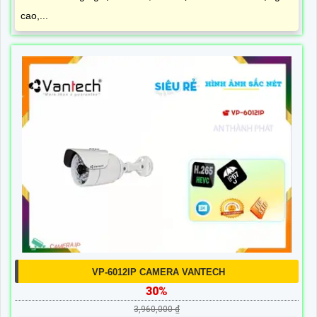
cao,...
VP-6012IP CAMERA VANTECH
30%
3,960,000 ₫