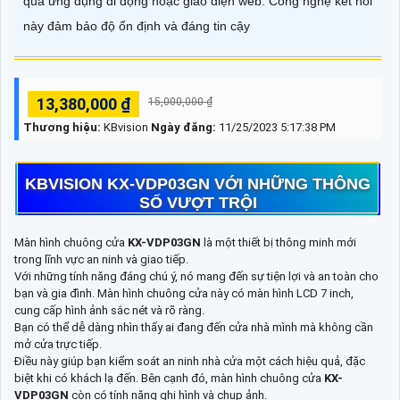
qua ứng dụng di động hoặc giao diện web. Công nghệ kết nối
này đảm bảo độ ổn định và đáng tin cậy
13,380,000 ₫
15,000,000 ₫
Thương hiệu:
KBvision
Ngày đăng:
11/25/2023 5:17:38 PM
KBVISION KX-VDP03GN VỚI NHỮNG THÔNG
SỐ VƯỢT TRỘI
Màn hình chuông cửa
KX-VDP03GN
là một thiết bị thông minh mới
trong lĩnh vực an ninh và giao tiếp.
Với những tính năng đáng chú ý, nó mang đến sự tiện lợi và an toàn cho
bạn và gia đình. Màn hình chuông cửa này có màn hình LCD 7 inch,
cung cấp hình ảnh sắc nét và rõ ràng.
Bạn có thể dễ dàng nhìn thấy ai đang đến cửa nhà mình mà không cần
mở cửa trực tiếp.
Điều này giúp bạn kiểm soát an ninh nhà cửa một cách hiệu quả, đặc
biệt khi có khách lạ đến. Bên cạnh đó, màn hình chuông cửa
KX-
VDP03GN
còn có tính năng ghi hình và chụp ảnh.