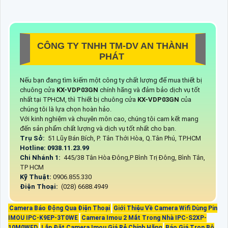
CÔNG TY TNHH TM-DV AN THÀNH
PHÁT
Nếu bạn đang tìm kiếm một công ty chất lượng để mua thiết bị
chuông cửa
KX-VDP03GN
chính hãng và đảm bảo dịch vụ tốt
nhất tại TPHCM, thì Thiết bị chuông cửa
KX-VDP03GN
của
chúng tôi là lựa chọn hoàn hảo.
Với kinh nghiệm và chuyên môn cao, chúng tôi cam kết mang
đến sản phẩm chất lượng và dịch vụ tốt nhất cho bạn.
Trụ Sở:
51 Lũy Bán Bích, P. Tân Thới Hòa, Q.Tân Phú, TP.HCM
Hotline: 0938.11.23.99
Chi Nhánh 1:
445/38 Tân Hòa Đông,P Bình Trị Đông, Bình Tân,
TP HCM
Kỹ Thuật:
0906.855.330
Điện Thoại:
(028) 6688.4949
Camera Báo Động Qua Điện Thoại
Giới Thiệu Về Camera Wifi Dùng Pin
IMOU IPC-K9EP-3T0WE
Camera Imou 2 Mắt Trong Nhà IPC-S2XP-
10M0WED
Lắp Đặt Camera Imou Giá Rẻ Chính Hãng
Báo Giá Trọn Bộ