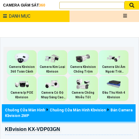
CAMERA GIÁM SÁT
360
DANH MỤC
Camera Kbvision
Camera Kim Loại
Camera Kbvision
Camera Ghi Âm
360 Toàn Cảnh
Kbvison
Chống Trộm
Ngoài Trời
Kbvision
Camera Ip POE
Camera Có Độ
Camera Chống
Đầu Thu Hình 4
Kbvision
Nhạy Sáng Cao
Nhiễu Tốt
Kbvision
Kbvision
Chuông Cửa Màn Hình
Chuông Cửa Màn Hình Kbvision
Bán Camera
Kbvision 2MP
KBvision KX-VDP03GN