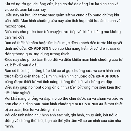
Khi có người gọi chuông cửa, bạn có thể dễ dàng lưu lại hình ảnh và
video để xem lại sau này.
Điều này rất hữu ích trong việc giám sát và cung cấp bằng chứng khi
cần thiết. Màn hình chuông cửa này còn tích hợp một loa âm thanh và
microphone.
Điều này cho phép bạn trò chuyện trực tiếp với khách hàng mà không
cần mở cửa.
Bạn có thể hỏi thăm hoặc tìm hiểu mục đích khách đến trước khi quyết
định mở cửa.
KX-VDP03GN
còn có khả năng kết nối với điện thoại di
động thông qua ứng dụng tương thích.
Điều này cho phép bạn theo dõi và điều khiển màn hình chuông cửa từ
xa, bất kể bạn ở đâu.
Bạn có thể nhận thông báo khi có ai gọi chuông cửa và xem hình ảnh
trực tiếp từ điện thoại của mình. Màn hình chuông cửa
KX-VDP03GN
cũng được thiết kế với tính năng chống thời tiết và chống va đập.
Điều này giúp nó hoạt động ổn định và bền bỉ trong mọi điều kiện thời
tiết khắc nghiệt.
Với khả năng chống va đập, nó có thể chịu được sự va chạm và bảo vệ
hơn cho gia đình bạn. màn hình chuông cửa
KX-VDP03GN
là một thiết
bị an toàn, tiện lợi và thông minh.
Với các tính năng như hình ảnh sắc nét, ghi hình, chụp ảnh, kết nối di
động và chống thời tiết, bạn có thể yên tâm về sự an ninh của căn nhà
mình.