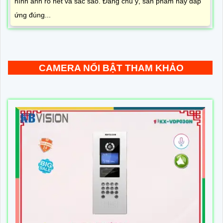
hình ảnh rõ nét và sắc sảo. Đáng chú ý, sản phẩm này đáp
ứng đúng...
CAMERA NỔI BẬT THAM KHẢO