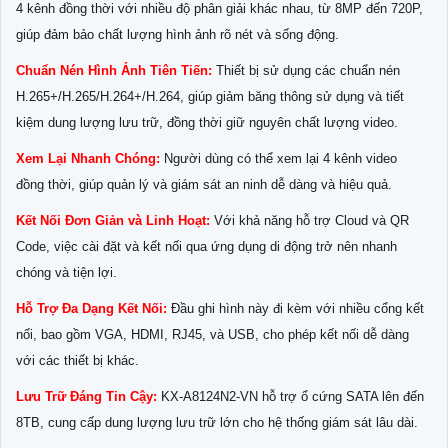
4 kênh đồng thời với nhiều độ phân giải khác nhau, từ 8MP đến 720P,
giúp đảm bảo chất lượng hình ảnh rõ nét và sống động.
Chuẩn Nén Hình Ảnh Tiên Tiến:
Thiết bị sử dụng các chuẩn nén
H.265+/H.265/H.264+/H.264, giúp giảm băng thông sử dụng và tiết
kiệm dung lượng lưu trữ, đồng thời giữ nguyên chất lượng video.
Xem Lại Nhanh Chóng:
Người dùng có thể xem lại 4 kênh video
đồng thời, giúp quản lý và giám sát an ninh dễ dàng và hiệu quả.
Kết Nối Đơn Giản và Linh Hoạt:
Với khả năng hỗ trợ Cloud và QR
Code, việc cài đặt và kết nối qua ứng dụng di động trở nên nhanh
chóng và tiện lợi.
Hỗ Trợ Đa Dạng Kết Nối:
Đầu ghi hình này đi kèm với nhiều cổng kết
nối, bao gồm VGA, HDMI, RJ45, và USB, cho phép kết nối dễ dàng
với các thiết bị khác.
Lưu Trữ Đáng Tin Cậy:
KX-A8124N2-VN hỗ trợ ổ cứng SATA lên đến
8TB, cung cấp dung lượng lưu trữ lớn cho hệ thống giám sát lâu dài.