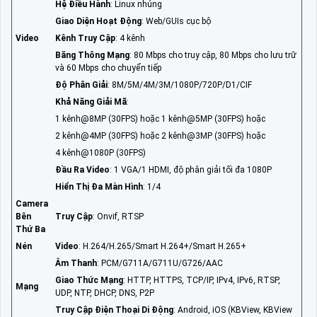
Hệ Điều Hành
: Linux nhúng
Giao Diện Hoạt Động
: Web/GUIs cục bộ
Video
Kênh Truy Cập
: 4 kênh
Băng Thông Mạng
: 80 Mbps cho truy cập, 80 Mbps cho lưu trữ
và 60 Mbps cho chuyển tiếp
Độ Phân Giải
: 8M/5M/4M/3M/1080P/720P/D1/CIF
Khả Năng Giải Mã
:
1 kênh@8MP (30FPS) hoặc 1 kênh@5MP (30FPS) hoặc
2 kênh@4MP (30FPS) hoặc 2 kênh@3MP (30FPS) hoặc
4 kênh@1080P (30FPS)
Đầu Ra Video
: 1 VGA/1 HDMI, độ phân giải tối đa 1080P
Hiển Thị Đa Màn Hình
: 1/4
Camera
Bên
Truy Cập
: Onvif, RTSP
Thứ Ba
Nén
Video
: H.264/H.265/Smart H.264+/Smart H.265+
Âm Thanh
: PCM/G711A/G711U/G726/AAC
Giao Thức Mạng
: HTTP, HTTPS, TCP/IP, IPv4, IPv6, RTSP,
Mạng
UDP, NTP, DHCP, DNS, P2P
Truy Cập Điện Thoại Di Động
: Android, iOS (KBView, KBView