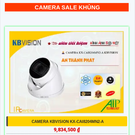
CAMERA SALE KHỦNG
CAMERA KBVISION KX-CAI8204MN2-A
9,834,500 ₫