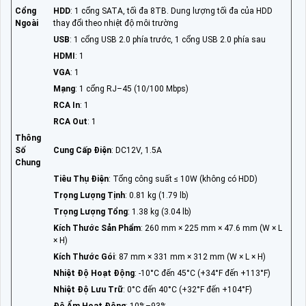
Cổng
HDD
: 1 cổng SATA, tối đa 8TB. Dung lượng tối đa của HDD
Ngoài
thay đổi theo nhiệt độ môi trường
USB
: 1 cổng USB 2.0 phía trước, 1 cổng USB 2.0 phía sau
HDMI
: 1
VGA
: 1
Mạng
: 1 cổng RJ–45 (10/100 Mbps)
RCA In
: 1
RCA Out
: 1
Thông
Số
Cung Cấp Điện
: DC12V, 1.5A
Chung
Tiêu Thụ Điện
: Tổng công suất ≤ 10W (không có HDD)
Trọng Lượng Tịnh
: 0.81 kg (1.79 lb)
Trọng Lượng Tổng
: 1.38 kg (3.04 lb)
Kích Thước Sản Phẩm
: 260 mm × 225 mm × 47.6 mm (W × L
× H)
Kích Thước Gói
: 87 mm × 331 mm × 312 mm (W × L × H)
Nhiệt Độ Hoạt Động
: -10°C đến 45°C (+34°F đến +113°F)
Nhiệt Độ Lưu Trữ
: 0°C đến 40°C (+32°F đến +104°F)