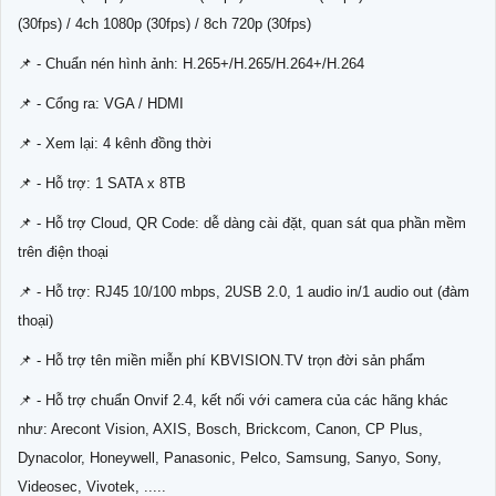
(30fps) / 4ch 1080p (30fps) / 8ch 720p (30fps)
📌 - Chuẩn nén hình ảnh: H.265+/H.265/H.264+/H.264
📌 - Cổng ra: VGA / HDMI
📌 - Xem lại: 4 kênh đồng thời
📌 - Hỗ trợ: 1 SATA x 8TB
📌 - Hỗ trợ Cloud, QR Code: dễ dàng cài đặt, quan sát qua phần mềm
trên điện thoại
📌 - Hỗ trợ: RJ45 10/100 mbps, 2USB 2.0, 1 audio in/1 audio out (đàm
thoại)
📌 - Hỗ trợ tên miền miễn phí KBVISION.TV trọn đời sản phẩm
📌 - Hỗ trợ chuẩn Onvif 2.4, kết nối với camera của các hãng khác
như: Arecont Vision, AXIS, Bosch, Brickcom, Canon, CP Plus,
Dynacolor, Honeywell, Panasonic, Pelco, Samsung, Sanyo, Sony,
Videosec, Vivotek, .....