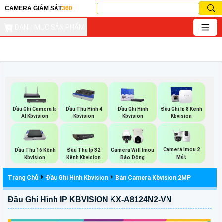
CAMERA GIÁM SÁT
360
DANH MỤC SẢN PHẨM
Đầu Ghi Camera Ip
Đầu Thu Hình 4
Đầu Ghi Hình
Đầu Ghi Ip 8 Kênh
AI Kbvision
Kbvision
Kbvision
Kbvision
Camera Imou 2
Đầu Thu 16 Kênh
Đầu Thu Ip 32
Camera Wifi Imou
Mắt
Kbvision
Kênh Kbvision
Báo Động
Trang Chủ
Đầu Ghi Hình Kbvision
Bán Camera Kbvision 2MP
Đầu Ghi Hình IP KBVISION KX-A8124N2-VN