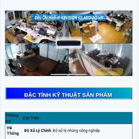
ĐẶC TÍNH KỸ THUẬT SẢN PHẨM
Thông
Chi Tiết
Số
Hệ
Bộ Xử Lý Chính
: Bộ xử lý nhúng công nghiệp
Thống