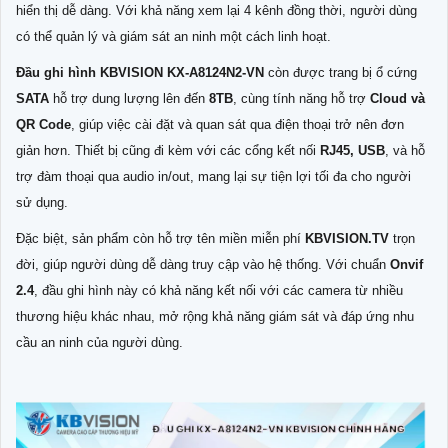
hiển thị dễ dàng. Với khả năng xem lại 4 kênh đồng thời, người dùng
có thể quản lý và giám sát an ninh một cách linh hoạt.
Đầu ghi hình KBVISION KX-A8124N2-VN
còn được trang bị ổ cứng
SATA
hỗ trợ dung lượng lên đến
8TB
, cùng tính năng hỗ trợ
Cloud và
QR Code
, giúp việc cài đặt và quan sát qua điện thoại trở nên đơn
giản hơn. Thiết bị cũng đi kèm với các cổng kết nối
RJ45, USB
, và hỗ
trợ đàm thoại qua audio in/out, mang lại sự tiện lợi tối đa cho người
sử dụng.
Đặc biệt, sản phẩm còn hỗ trợ tên miền miễn phí
KBVISION.TV
trọn
đời, giúp người dùng dễ dàng truy cập vào hệ thống. Với chuẩn
Onvif
2.4
, đầu ghi hình này có khả năng kết nối với các camera từ nhiều
thương hiệu khác nhau, mở rộng khả năng giám sát và đáp ứng nhu
cầu an ninh của người dùng.