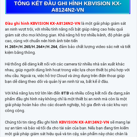
TỔNG KẾT ĐẦU GHI HÌNH KBVISION KX-
A8124N2-VN
Đầu ghi hình KBVISION KX-A8124N2-VN
là một giải pháp giám sát
an ninh vượt trội, với nhiều tính năng nổi bật giúp nâng cao hiệu quả
giám sát cho mọi không gian. Khả năng hỗ trợ nhiều kênh, độ phân giải
cao, cùng với chuẩn nén hình ảnh tiên tiến
H.265+/H.265/H.264+/H.264
, đảm bảo chất lượng video sắc nét và tiết
kiệm băng thông.
Hệ thống dễ dàng kết nối với các camera từ nhiều nhà sản xuất khác
nhau, giúp người dùng linh hoạt trong việc lựa chọn thiết bị phù hợp với
nhu cầu. Ngoài ra, việc hỗ trợ Cloud và ứng dụng trên điện thoại giúp
bạn dễ dàng theo dõi và quản lý an ninh từ xa, bất kể ở đâu.
Với khả năng lưu trữ lớn lên đến
8TB
và nhiều cổng kết nối đa dạng,sản
phẩm đầu ghi hình này không chỉ là một thiết bị an ninh mà còn là một
giải pháp hoàn hảo cho các doanh nghiệp, hộ gia đình và các khu vực
công cộng.
Chúng tôi tin rằng đầu ghi hình
KBVISION KX-A8124N2-VN
sẽ mang lại
sự an tâm và bảo vệ tối đa cho tài sản của bạn. Nếu bạn đang tìm kiếm
một giải pháp giám sát hiệu quả và tin cậy, sản phẩm này chắc chắn là