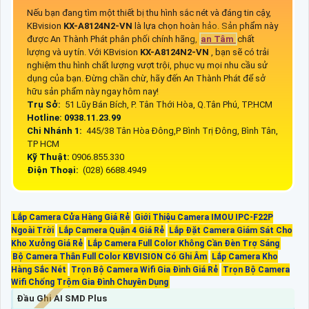
Nếu bạn đang tìm một thiết bị thu hình sắc nét và đáng tin cậy,
KBvision
KX-A8124N2-VN
là lựa chọn hoàn hảo. Sản phẩm này
được An Thành Phát phân phối chính hãng,
an Tâm
chất
lượng và uy tín. Với KBvision
KX-A8124N2-VN
, bạn sẽ có trải
nghiệm thu hình chất lượng vượt trội, phục vụ mọi nhu cầu sử
dụng của bạn. Đừng chần chừ, hãy đến An Thành Phát để sở
hữu sản phẩm này ngay hôm nay!
Trụ Sở:
51 Lũy Bán Bích, P. Tân Thới Hòa, Q.Tân Phú, TP.HCM
Hotline: 0938.11.23.99
Chi Nhánh 1:
445/38 Tân Hòa Đông,P Bình Trị Đông, Bình Tân,
TP HCM
Kỹ Thuật:
0906.855.330
Điện Thoại:
(028) 6688.4949
Lắp Camera Cửa Hàng Giá Rẻ
Giới Thiệu Camera IMOU IPC-F22P
Ngoài Trời
Lắp Camera Quận 4 Giá Rẻ
Lắp Đặt Camera Giám Sát Cho
Kho Xưởng Giá Rẻ
Lắp Camera Full Color Không Cần Đèn Trợ Sáng
Bộ Camera Thân Full Color KBVISION Có Ghi Âm
Lắp Camera Kho
Hàng Sắc Nét
Trọn Bộ Camera Wifi Gia Đình Giá Rẻ
Trọn Bộ Camera
Wifi Chống Trộm Gia Đình Chuyên Dụng
Đầu Ghi AI SMD Plus