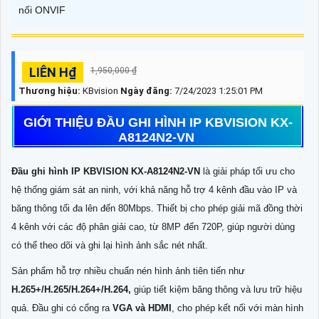
nối ONVIF
LIÊN H₫
1,950,000 ₫
Thương hiệu:
KBvision
Ngày đăng:
7/24/2023 1:25:01 PM
GIỚI THIỆU ĐẦU GHI HÌNH IP KBVISION KX-
A8124N2-VN
Đầu ghi hình IP KBVISION KX-A8124N2-VN
là giải pháp tối ưu cho
hệ thống giám sát an ninh, với khả năng hỗ trợ 4 kênh đầu vào IP và
băng thông tối đa lên đến 80Mbps. Thiết bị cho phép giải mã đồng thời
4 kênh với các độ phân giải cao, từ 8MP đến 720P, giúp người dùng
có thể theo dõi và ghi lại hình ảnh sắc nét nhất.
Sản phẩm hỗ trợ nhiều chuẩn nén hình ảnh tiên tiến như
H.265+/H.265/H.264+/H.264,
giúp tiết kiệm băng thông và lưu trữ hiệu
quả. Đầu ghi có cổng ra
VGA và HDMI
, cho phép kết nối với màn hình