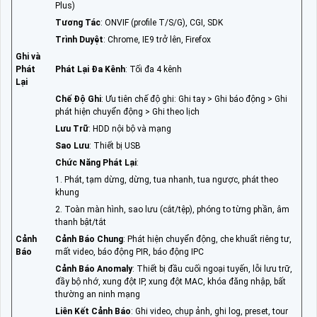
Plus)
Tương Tác
: ONVIF (profile T/S/G), CGI, SDK
Trình Duyệt
: Chrome, IE9 trở lên, Firefox
Ghi và
Phát
Phát Lại Đa Kênh
: Tối đa 4 kênh
Lại
Chế Độ Ghi
: Ưu tiên chế độ ghi: Ghi tay > Ghi báo động > Ghi
phát hiện chuyển động > Ghi theo lịch
Lưu Trữ
: HDD nội bộ và mạng
Sao Lưu
: Thiết bị USB
Chức Năng Phát Lại
:
1. Phát, tạm dừng, dừng, tua nhanh, tua ngược, phát theo
khung
2. Toàn màn hình, sao lưu (cắt/tệp), phóng to từng phần, âm
thanh bật/tắt
Cảnh
Cảnh Báo Chung
: Phát hiện chuyển động, che khuất riêng tư,
Báo
mất video, báo động PIR, báo động IPC
Cảnh Báo Anomaly
: Thiết bị đầu cuối ngoại tuyến, lỗi lưu trữ,
đầy bộ nhớ, xung đột IP, xung đột MAC, khóa đăng nhập, bất
thường an ninh mạng
Liên Kết Cảnh Báo
: Ghi video, chụp ảnh, ghi log, preset, tour