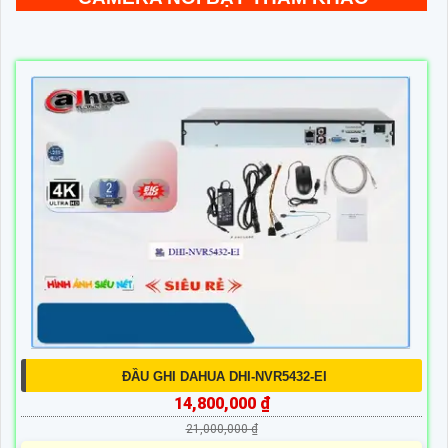
ĐẦU GHI DAHUA DHI-NVR5432-EI
14,800,000 ₫
21,000,000 ₫