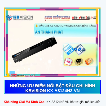
NHỮNG ƯU ĐIỂM NỔI BẬT ĐẦU GHI HÌNH
KBVISION
KX-A8124N2-VN
Khả Năng Giải Mã Đỉnh Cao:
KX-A8124N2-VN hỗ trợ giải mã lên đến