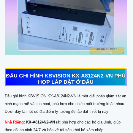
ĐẦU GHI HÌNH KBVISION KX-A8124N2-VN
PHÙ
HỢP LẮP ĐẶT Ở ĐÂU
Đầu ghi hình KBVISION KX-A8124N2-VN là một giải pháp giám sát an
ninh mạnh mẽ và linh hoạt, phù hợp cho nhiều môi trường khác nhau.
Dưới đây là một số địa điểm lý tưởng để lắp đặt thiết bị này:
Nhà Riêng:
KX-A8124N2-VN
rất phù hợp cho các hộ gia đình, giúp
theo dõi an ninh 24/7 và bảo vệ tài sản khỏi kẻ xâm nhập.