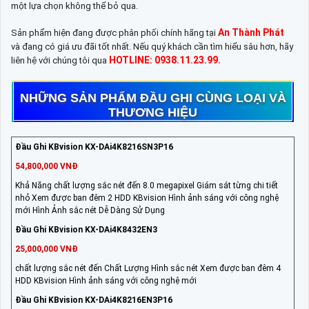
một lựa chọn không thể bỏ qua.
An Thành Phát
Sản phẩm hiện đang được phân phối chính hãng tại
và đang có giá ưu đãi tốt nhất. Nếu quý khách cần tìm hiểu sâu hơn, hãy
HOTLINE: 0938.11.23.99.
liên hệ với chúng tôi qua
NHỮNG SẢN PHẨM ĐẦU GHI CÙNG LOẠI VÀ
THƯƠNG HIỆU
Đầu Ghi KBvision KX-DAi4K8216SN3P16
54,800,000 VNĐ
Khả Năng chất lượng sắc nét đến 8.0 megapixel Giám sát từng chi tiết
nhỏ Xem được ban đêm 2 HDD KBvision Hình ảnh sáng với công nghệ
mới Hình Ảnh sắc nét Dễ Dàng Sử Dụng
Đầu Ghi KBvision KX-DAi4K8432EN3
25,000,000 VNĐ
chất lượng sắc nét đến Chất Lượng Hình sắc nét Xem được ban đêm 4
HDD KBvision Hình ảnh sáng với công nghệ mới
Đầu Ghi KBvision KX-DAi4K8216EN3P16