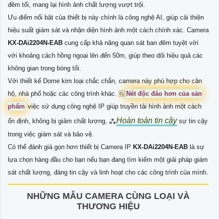
đêm tối, mang lại hình ảnh chất lượng vượt trội.
Ưu điểm nổi bật của thiết bị này chính là công nghệ AI, giúp cải thiện
hiệu suất giám sát và nhận diện hình ảnh một cách chính xác. Camera
KX-DAi2204N-EAB
cung cấp khả năng quan sát ban đêm tuyệt vời
với khoảng cách hồng ngoại lên đến 50m, giúp theo dõi hiệu quả các
không gian trong bóng tối.
Với thiết kế Dome kim loại chắc chắn, camera này phù hợp cho căn
hộ, nhà phố hoặc các công trình khác. 🆑
Nét độc đáo hơn của sản
phẩm
việc sử dụng công nghệ IP giúp truyền tải hình ảnh một cách
Hoàn toàn tin cậy
ổn định, không bị giảm chất lượng, ⁂
sự tin cậy
trong việc giám sát và bảo vệ.
Có thể đánh giá gọn hơn thiết bị Camera IP
KX-DAi2204N-EAB
là sự
lựa chọn hàng đầu cho bạn nếu bạn đang tìm kiếm một giải pháp giám
sát chất lượng, đáng tin cậy và linh hoạt cho các công trình của mình.
NHỮNG MẪU CAMERA CÙNG LOẠI VÀ
THƯƠNG HIỆU