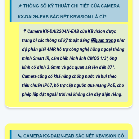
📌 THÔNG SỐ KỸ THUẬT CHI TIẾT CỦA CAMERA
KX-DAI2N-EAB SẮC NÉT KBVISION LÀ GÌ?
🤵 Camera KX-DAi2204N-EAB của KBvision được
trang bị các thông số kỹ thuật đáng 🎛
quan trọng
như
độ phân giải 4MP, hỗ trợ công nghệ hồng ngoại thông
minh Smart IR, cảm biến hình ảnh CMOS 1/3", ống
kính cố định 3.6mm và góc quan sát lên đến 87°.
Camera cũng có khả năng chống nước và bụi theo
tiêu chuẩn IP67, hỗ trợ cấp nguồn qua mạng PoE, cho
phép lắp đặt ngoài trời mà không cần dây điện riêng.
📞 CAMERA KX-DAI2N-EAB SẮC NÉT KBVISION CÓ