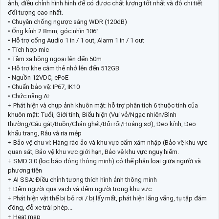
ảnh, điều chỉnh hình hình để có được chất lượng tốt nhất và độ chi tiết
đối tượng cao nhất.
• Chuyên chống ngược sáng WDR (120dB)
• Ống kính 2.8mm, góc nhìn 106°
• Hỗ trợ cổng Audio 1 in / 1 out, Alarm 1 in / 1 out
• Tích hợp mic
• Tầm xa hồng ngoại lên đến 50m
• Hỗ trợ khe cắm thẻ nhớ lên đến 512GB
• Nguồn 12VDC, ePoE
• Chuẩn bảo vệ: IP67, IK10
• Chức năng AI:
+ Phát hiện và chụp ảnh khuôn mặt: hỗ trợ phân tích 6 thuộc tính của
khuôn mặt: Tuổi, Giới tính, Biểu hiện (Vui vẻ/Ngạc nhiên/Bình
thường/Cáu gắt/Buồn/Chán ghét/Bối rối/Hoảng sợ), Đeo kính, Đeo
khẩu trang, Râu và ria mép
+ Bảo vệ chu vi: Hàng rào ảo và khu vực cấm xâm nhập (Bảo vệ khu vực
quan sát, Bảo vệ khu vực giới hạn, Bảo vệ khu vực nguy hiểm.
+ SMD 3.0 (lọc báo động thông minh) có thể phân loại giữa người và
phương tiện
+ AI SSA: Điều chỉnh tương thích hình ảnh thông minh
+ Đếm người qua vạch và đếm người trong khu vực
+ Phát hiện vật thể bị bỏ rơi / bị lấy mất, phát hiện lãng vãng, tụ tập đám
đông, đỗ xe trái phép...
+ Heat map