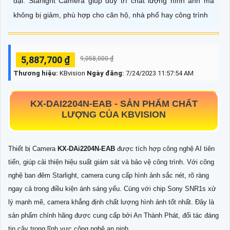
đại. Starlight Camera giúp duy trì chất lượng hình ảnh mà
không bị giảm, phù hợp cho căn hộ, nhà phố hay công trình
5,887,700 ₫
9,058,000 ₫
Thương hiệu:
KBvision
Ngày đăng:
7/24/2023 11:57:54 AM
KX-DAI2204N-EAB
- SẢN PHẨM CHẤT
LƯỢNG CỦA KBVISION
Thiết bị Camera
KX-DAi2204N-EAB
được tích hợp công nghệ AI tiên
tiến, giúp cải thiện hiệu suất giám sát và bảo vệ công trình. Với công
nghệ ban đêm Starlight, camera cung cấp hình ảnh sắc nét, rõ ràng
ngay cả trong điều kiện ánh sáng yếu. Cùng với chip Sony SNR1s xử
lý mạnh mẽ, camera khẳng định chất lượng hình ảnh tốt nhất. Đây là
sản phẩm chính hãng được cung cấp bởi An Thành Phát, đối tác đáng
tin cậy trong lĩnh vực công nghệ an ninh.