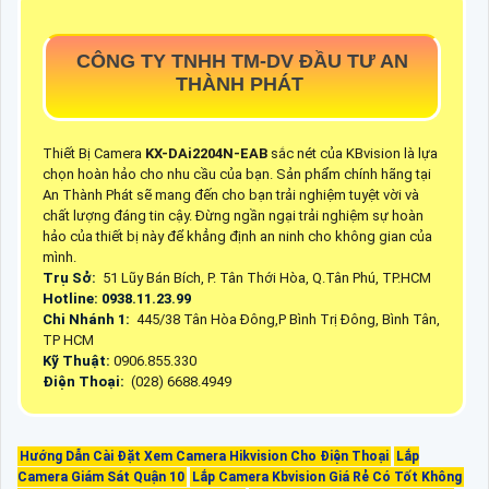
CÔNG TY TNHH TM-DV ĐẦU TƯ AN
THÀNH PHÁT
Thiết Bị Camera
KX-DAi2204N-EAB
sắc nét của KBvision là lựa
chọn hoàn hảo cho nhu cầu của bạn. Sản phẩm chính hãng tại
An Thành Phát sẽ mang đến cho bạn trải nghiệm tuyệt vời và
chất lượng đáng tin cậy. Đừng ngần ngại trải nghiệm sự hoàn
hảo của thiết bị này để khẳng định an ninh cho không gian của
mình.
Trụ Sở:
51 Lũy Bán Bích, P. Tân Thới Hòa, Q.Tân Phú, TP.HCM
Hotline: 0938.11.23.99
Chi Nhánh 1:
445/38 Tân Hòa Đông,P Bình Trị Đông, Bình Tân,
TP HCM
Kỹ Thuật:
0906.855.330
Điện Thoại:
(028) 6688.4949
Hướng Dẫn Cài Đặt Xem Camera Hikvision Cho Điện Thoại
Lắp
Camera Giám Sát Quận 10
Lắp Camera Kbvision Giá Rẻ Có Tốt Không