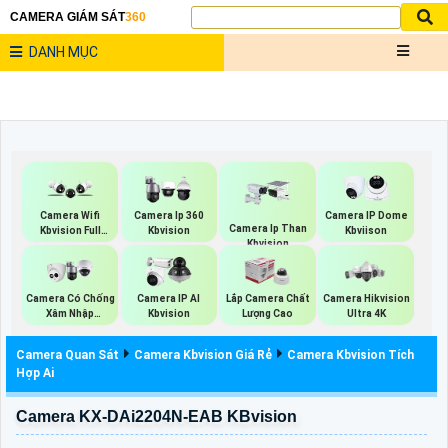
CAMERA GIÁM SÁT
360
DANH MỤC
Camera Wifi
Camera Ip 360
Camera IP Dome
Camera Ip Than
Kbvision Full
Kbvision
Kbviison
Kbvision
Color
Camera Có Chống
Camera IP AI
Lắp Camera Chất
Camera Hikvision
Xâm Nhập
Kbvision
Lượng Cao
Ultra 4K
Kbvision
Camera Quan Sát
Camera Kbvision Giá Rẻ
Camera Kbvision Tích
Hợp Ai
Camera KX-DAi2204N-EAB KBvision