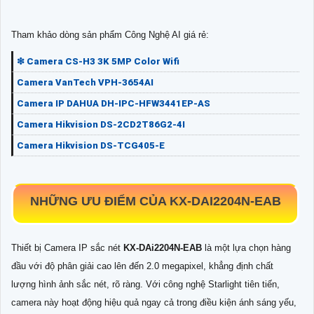
Tham khảo dòng sản phẩm Công Nghệ AI giá rẻ:
❇ Camera CS-H3 3K 5MP Color Wifi
Camera VanTech VPH-3654AI
Camera IP DAHUA DH-IPC-HFW3441EP-AS
Camera Hikvision DS-2CD2T86G2-4I
Camera Hikvision DS-TCG405-E
NHỮNG ƯU ĐIỂM CỦA
KX-DAI2204N-EAB
Thiết bị Camera IP sắc nét
KX-DAi2204N-EAB
là một lựa chọn hàng
đầu với độ phân giải cao lên đến 2.0 megapixel, khẳng định chất
lượng hình ảnh sắc nét, rõ ràng. Với công nghệ Starlight tiên tiến,
camera này hoạt động hiệu quả ngay cả trong điều kiện ánh sáng yếu,