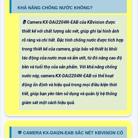
KHẢ NĂNG CHỐNG NƯỚC KHÔNG?
🤴 Camera KX-DAi2204N-EAB của KBvision được
thiết kế với chất lượng sắc nét, giúp ghi lại hình ảnh
rõ ràng và chi tiết. Đặc tính chống nước được tích hợp
trong thiết kế của camera, giúp bảo vệ thiết bị khỏi
tác động của nước mưa và ẩm ướt, từ đó nâng cao độ
bền và tuổi thọ của sản phẩm. Với khả năng chống
nước này, camera KX-DAi2204N-EAB có thể hoạt
động ổn định và hiệu quả trong mọi điều kiện thời
tiết, giúp bạn yên tâm sử dụng và quản lý hệ thống
giám sát một cách hiệu quả.
️💬 CAMERA KX-DAI2N-EAB SẮC NÉT KBVISION CÓ